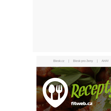
|
|
Blesk.cz
Blesk pro ženy
AHA!