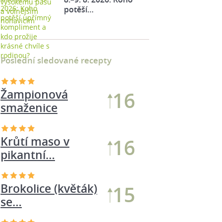
potěší…
Poslední sledované recepty
Žampionová
17
smaženice
Krůtí maso v
16
pikantní…
Brokolice (květák)
15
se…