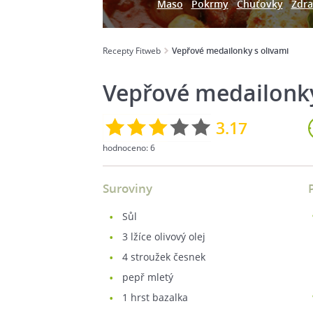
Maso
Pokrmy
Chuťovky
Zdra
Recepty Fitweb
Vepřové medailonky s olivami
Vepřové medailonky
3.17
hodnoceno:
6
Suroviny
sůl
3
lžíce olivový olej
4
stroužek česnek
pepř mletý
1
hrst bazalka