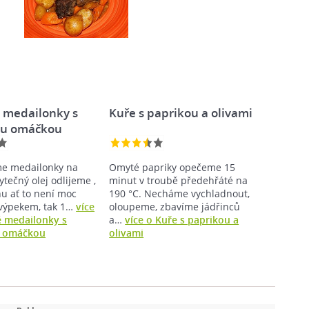
 medailonky s
Kuře s paprikou a olivami
ou omáčkou
e medailonky na
Omyté papriky opečeme 15
bytečný olej odlijeme ,
minut v troubě předehřáté na
hu ať to není moc
190 °C. Necháme vychladnout,
výpekem, tak 1…
více
oloupeme, zbavíme jádřinců
 medailonky s
a…
více o Kuře s paprikou a
 omáčkou
olivami