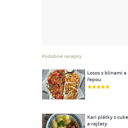
Podobné recepty
Losos s blinami a
řepou
Kari plátky s cuk
a rajčaty