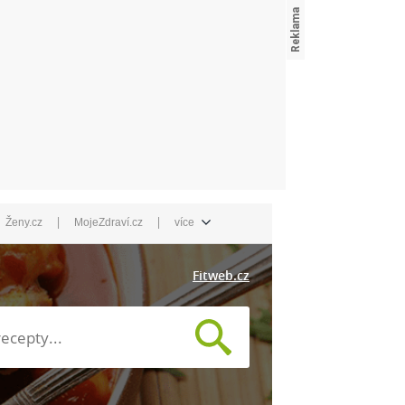
|
|
Ženy.cz
MojeZdraví.cz
více
Fitweb.cz