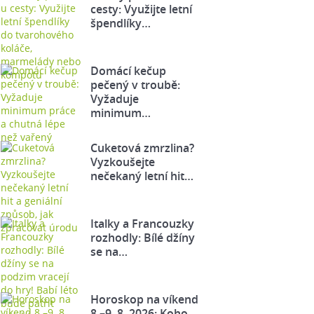
cesty: Využijte letní
špendlíky…
Domácí kečup
pečený v troubě:
Vyžaduje
minimum…
Cuketová zmrzlina?
Vyzkoušejte
nečekaný letní hit…
Italky a Francouzky
rozhodly: Bílé džíny
se na…
Horoskop na víkend
8.–9. 8. 2026: Koho