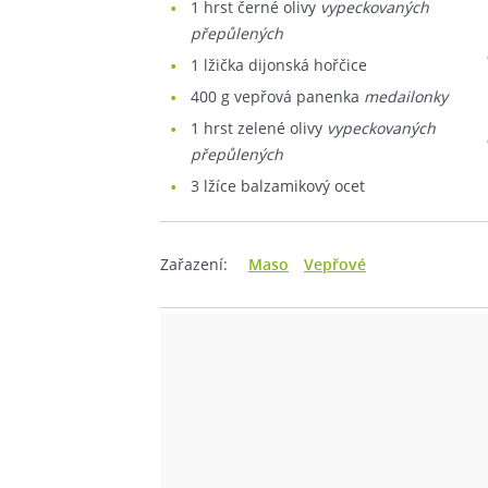
1
hrst černé olivy
vypeckovaných
přepůlených
1
lžička dijonská hořčice
400
g vepřová panenka
medailonky
1
hrst zelené olivy
vypeckovaných
přepůlených
3
lžíce balzamikový ocet
Zařazení:
Maso
Vepřové