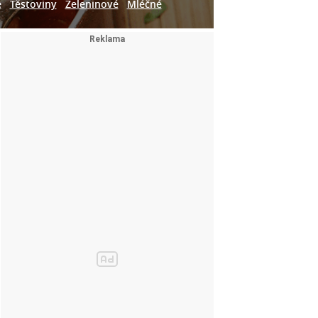
e
Těstoviny
Zeleninové
Mléčné