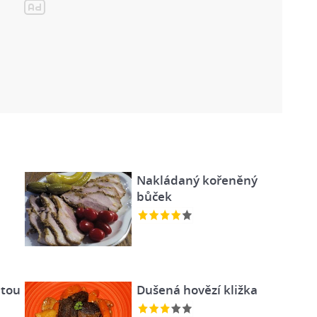
Nakládaný kořeněný
bůček
etou
Dušená hovězí kližka