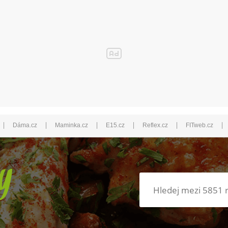
|
|
|
|
|
|
Dáma.cz
Maminka.cz
E15.cz
Reflex.cz
FITweb.cz