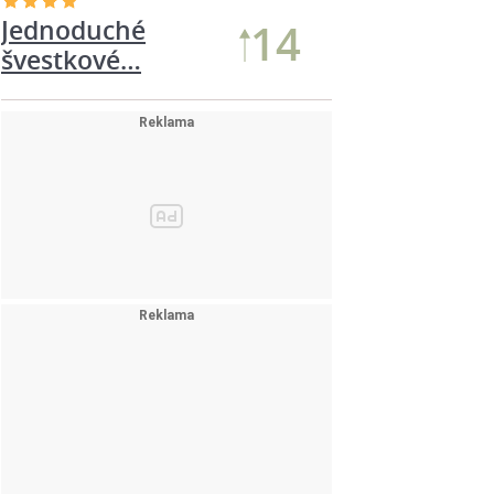
Jednoduché
13
švestkové…