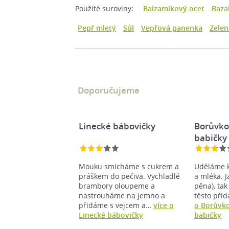
Použité suroviny:
Balzamikový ocet
Baza
Pepř mletý
Sůl
Vepřová panenka
Zelen
Doporučujeme
Linecké bábovičky
Borůvko
babičky
Mouku smícháme s cukrem a
Uděláme k
práškem do pečiva. Vychladlé
a mléka. J
brambory oloupeme a
pěna), ta
nastrouháme na jemno a
těsto při
přidáme s vejcem a…
více o
o Borůvko
Linecké bábovičky
babičky