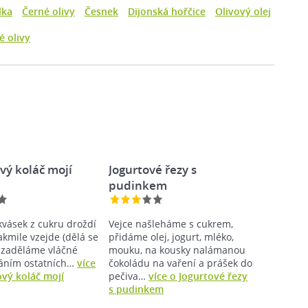
lka
Černé olivy
Česnek
Dijonská hořčice
Olivový olej
é olivy
vý koláč mojí
Jogurtové řezy s
pudinkem
vásek z cukru droždí
Vejce našleháme s cukrem,
akmile vzejde (dělá se
přidáme olej, jogurt, mléko,
k zaděláme vláčné
mouku, na kousky nalámanou
dáním ostatních…
více
čokoládu na vaření a prášek do
vý koláč mojí
pečiva…
více o Jogurtové řezy
s pudinkem