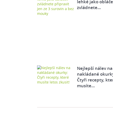
lehké jako obláč
zvládnete…
Nejlepší nálev na
nakládané okurk
Čtyři recepty, kte
musíte…