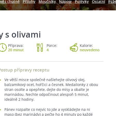
vě i chutně
Přílohy
Moučníky
Nápoje
Polévky
Ostatní
Rýž
 s olivami
Příprava:
Porce:
Kalorie:
20 minut
4
neuvedeno
Postup přípravy receptu
Ve větší misce společně našlehejte olivový olej,
balzamikový ocet, hořčici a česnek. Medailonky z obou
stran osolte a opepřete, dejte do mísy a obalte je
marinádou. Nechte odpočinout alespoň 5 minut,
ideálně 2 hodiny.
Pánev rozpalte co nejvíc to jde a vyskládejte na ni
maso (bez marinády) a pečte ho 4 minuty po každé