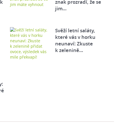
ek
znak prozradí, že se
jim…
Svěží letní saláty,
které vás v horku
neunaví: Zkuste
k zelenině…
y:
ré