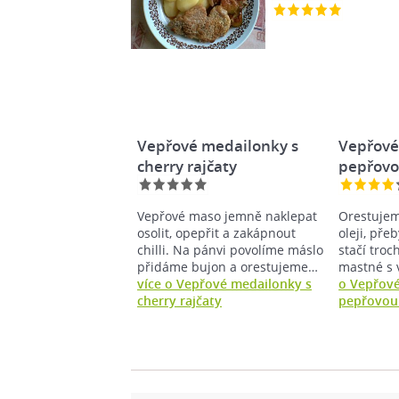
Vepřové medailonky s
Vepřové
cherry rajčaty
pepřov
Vepřové maso jemně naklepat
Orestujem
osolit, opepřit a zakápnout
oleji, pře
chilli. Na pánvi povolíme máslo
stačí troc
přidáme bujon a orestujeme…
mastné s 
více o Vepřové medailonky s
o Vepřové
cherry rajčaty
pepřovou