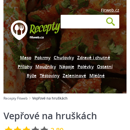
Fitweb.cz
Maso
Pokrmy
Chuťovky
Zdravě i chutně
Přílohy
Moučníky
Nápoje
Polévky
Ostatní
Rýže
Těstoviny
Zeleninové
Mléčné
Recepty Fitweb
Vepřové na hruškách
Vepřové na hruškách