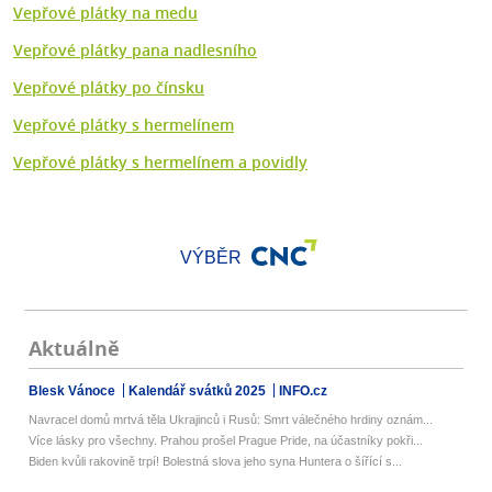
Vepřové plátky na medu
Vepřové plátky pana nadlesního
Vepřové plátky po čínsku
Vepřové plátky s hermelínem
Vepřové plátky s hermelínem a povidly
VÝBĚR
Aktuálně
Blesk Vánoce
Kalendář svátků 2025
INFO.cz
Navracel domů mrtvá těla Ukrajinců i Rusů: Smrt válečného hrdiny oznám...
Více lásky pro všechny. Prahou prošel Prague Pride, na účastníky pokři...
Biden kvůli rakovině trpí! Bolestná slova jeho syna Huntera o šířící s...