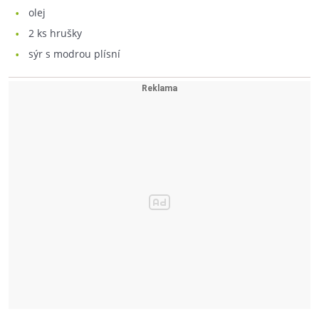
olej
2
ks hrušky
sýr s modrou plísní