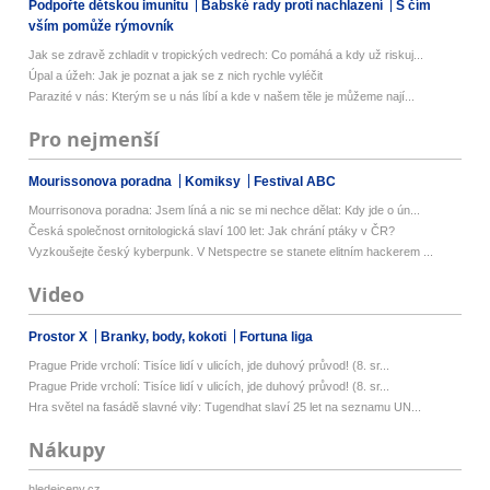
Podpořte dětskou imunitu
Babské rady proti nachlazení
S čím
vším pomůže rýmovník
Jak se zdravě zchladit v tropických vedrech: Co pomáhá a kdy už riskuj...
Úpal a úžeh: Jak je poznat a jak se z nich rychle vyléčit
Parazité v nás: Kterým se u nás líbí a kde v našem těle je můžeme nají...
Pro nejmenší
Mourissonova poradna
Komiksy
Festival ABC
Mourrisonova poradna: Jsem líná a nic se mi nechce dělat: Kdy jde o ún...
Česká společnost ornitologická slaví 100 let: Jak chrání ptáky v ČR?
Vyzkoušejte český kyberpunk. V Netspectre se stanete elitním hackerem ...
Video
Prostor X
Branky, body, kokoti
Fortuna liga
Prague Pride vrcholí: Tisíce lidí v ulicích, jde duhový průvod! (8. sr...
Prague Pride vrcholí: Tisíce lidí v ulicích, jde duhový průvod! (8. sr...
Hra světel na fasádě slavné vily: Tugendhat slaví 25 let na seznamu UN...
Nákupy
hledejceny.cz