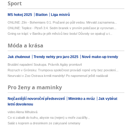
Sport
MS hokej 2025
Biatlon
Liga mistrů
ONLINE: Zlín - Bohemians 0:1. Pražané po půli vedou. Mirvald zaznamena...
ONLINE: Teplice - Plzeň 3:4. Sedm branek v prvním poločase je vyrovnan...
Gning se trápí: v Baníku je pět měsíců bez bodu! Důvody se opakují u t...
Móda a krása
Jak zhubnout
Trendy nehty pro jaro 2025
Nové make-up trendy
Brutální napadení Soukupa. Právník Agáty promluvil
Rozruch v Grónsku: Trumpova společnost provádí ropné vrty bez povolení...
Neurvalci v Zoo Ostrava krmili mandrily! Po napomenutí ještě nadávali
Pro ženy a maminky
Nejčastější novoroční předsevzetí
Miminko a mráz
Jak vybírat
letní dovolenou
video Alena Mihulová
Co si zabalit do kufru, abyste na (nejen) u moře zazářily...
Salát s koprem a dresinkem ze zakysané smetany