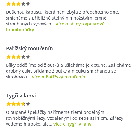
Dušenou kapustu, která nám zbyla z předchozího dne,
smícháme s přibližně stejným množstvím jemně
strouhaných syrových…
více o Jájiny kapustové
bramboráčky
Pařížský mouřenín
Bílky oddělíme od žloutků a ušleháme je dotuha. Zašleháme
drobný cukr, přidáme žloutky a mouku smíchanou se
škrobovou…
více o Pařížský mouřenín
Tygři v lahvi
Oloupané špekáčky nařízneme třemi podélnými
rovnoběžnými řezy, vzdálenými od sebe asi 1 cm. Zářezy
vedeme hluboko, ale…
více o Tygři v lahvi