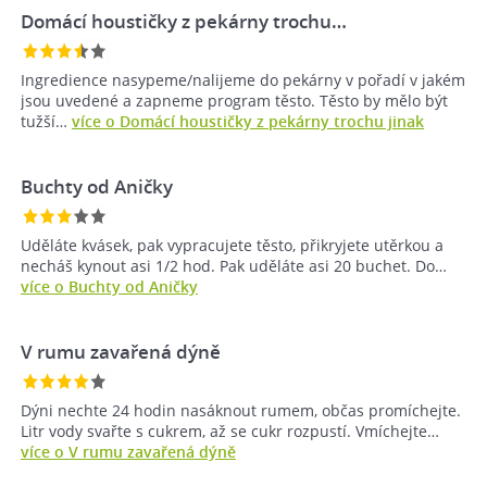
Domácí houstičky z pekárny trochu…
Ingredience nasypeme/nalijeme do pekárny v pořadí v jakém
jsou uvedené a zapneme program těsto. Těsto by mělo být
tužší…
více o Domácí houstičky z pekárny trochu jinak
Buchty od Aničky
Uděláte kvásek, pak vypracujete těsto, přikryjete utěrkou a
necháš kynout asi 1/2 hod. Pak uděláte asi 20 buchet. Do…
více o Buchty od Aničky
V rumu zavařená dýně
Dýni nechte 24 hodin nasáknout rumem, občas promíchejte.
Litr vody svařte s cukrem, až se cukr rozpustí. Vmíchejte…
více o V rumu zavařená dýně