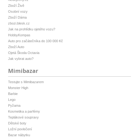
Zboží Živě
Osobní vozy
Zboží Dáma
zbozi.blesk.cz
Jak na prohlídku ojetého vozu?
HobbyKompas
Auto pro začátečníka do 100 000 Kč
Zboží Auto
Ojetá Škoda Octavia
Jak vybrat auto?
Mimibazar
Testujte s Mimibazarem
Monster High
Barbie
Lego
Pyžama
Kosmetika a parfémy
Teplákové soupravy
Dětské boty
Ložní povlečení
Bazar nábytku