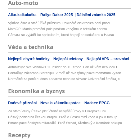
Auto-moto
Alko-kalkulačka
Rallye Dakar 2025
Dálniční známka 2025
Výhřev, čidla a stačí, říká průzkum. Pokročilá elektronika není priori...
MotoGP: Martin proměnil pole position ve výhru v britském sprintu
Câmara se vyjádřil ke spekulacím, které ho pojí se sedačkou u Haasu
Věda a technika
Nejlepší chytré hodinky
Nejlepší telefony
Nejlepší VPN – srovnání
Aktualizujte své Windows 11 Insider do 11. srpna. Pak už vám nebudou f...
Pokračuje záchrana Starshipu. V moři už dva týdny plave monstrum vysok...
Normálně za peníze, dnes zadarmo nebo se slevou: Univerzální čtečka, c...
Ekonomika a byznys
Daňové přiznání
Novela zákoníku práce
Nadace EPCG
Za státní dluhy Česko platí čtvrté nejvyšší úroky v Evropské unii
Děsivý pohled na českou krajinu. Proč v Česku mizí voda a jak k tomu p...
Emancipace českých miliardářů. Proč Strnad, Křetínský a Komárek nakupu...
Recepty