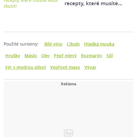
recepty, které musíte…
Použité suroviny:
Bílé víno
Cibule
Hladká mouka
Hrušky
Máslo
Olej
Pepř mletý
Rozmarýn
Sůl
Sýr s modrou plísní
Vepřové maso
Vývar