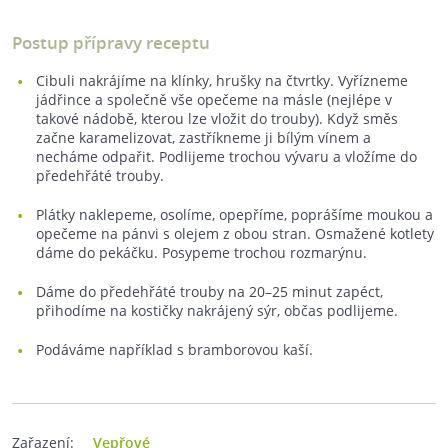
Postup přípravy receptu
Cibuli nakrájíme na klínky, hrušky na čtvrtky. Vyřízneme
jádřince a společně vše opečeme na másle (nejlépe v
takové nádobě, kterou lze vložit do trouby). Když směs
začne karamelizovat, zastříkneme ji bílým vínem a
necháme odpařit. Podlijeme trochou vývaru a vložíme do
předehřáté trouby.
Plátky naklepeme, osolíme, opepříme, poprášíme moukou a
opečeme na pánvi s olejem z obou stran. Osmažené kotlety
dáme do pekáčku. Posypeme trochou rozmarýnu.
Dáme do předehřáté trouby na 20–25 minut zapéct,
přihodíme na kostičky nakrájený sýr, občas podlijeme.
Podáváme například s bramborovou kaší.
Zařazení:
Vepřové