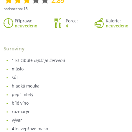
2.89
hodnoceno:
18
Příprava:
Porce:
Kalorie:
neuvedeno
4
neuvedeno
Suroviny
1
ks cibule
lepší je červená
máslo
sůl
hladká mouka
pepř mletý
bílé víno
rozmarýn
vývar
4
ks vepřové maso