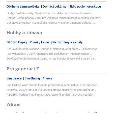
Oblíbené zimní polévky
Domácí pekárny
Jídlo podle horoskopu
Sladký poklad u cesty: Využijte letní špendlíky do tvarohového koláče,...
Domácí kečup pečený v troubě: Vyžaduje minimum práce a chutná lépe než...
Cuketová zmrzlina? Vyzkoušejte nečekaný letní hit a geniální způsob, j...
Hobby a zábava
BLESK Tlapky
Divoký kačer
Netflix filmy a seriály
Cestovní horečka šlechty: Chuďas z Klatovska otrokářem v Jižní Americe
Filip Vondrášek: V Jižní Americe si lidé plují životem mnohem lehčeji,...
Osvěžení ve Schladmingu: Lamy, ferraty i koulovačka v létě jsou jen pá...
Pro generaci Z
#inspirace
#wellbeing
#news
Pop Culture Wrap: Ariana Grande promluvila o svém ústupu z veřejného ž...
Alt news: MGK v tom zas lítá, Jared Leto byl obviněný ze sexuálního ob...
RECEPT: Perfektní letní kombinace, které tě zchladí, i kdybys nechtěl*...
Zdraví