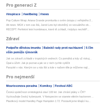
Pro generaci Z
#inspirace
#wellbeing
#news
Pop Culture Wrap: Ariana Grande promluvila o svém ústupu z veřejného ž...
Alt news: MGK v tom zas lítá, Jared Leto byl obviněný ze sexuálního ob...
RECEPT: Perfektní letní kombinace, které tě zchladí, i kdybys nechtěl*...
Zdraví
Podpořte dětskou imunitu
Babské rady proti nachlazení
S čím
vším pomůže rýmovník
Jak se zdravě zchladit v tropických vedrech: Co pomáhá a kdy už riskuj...
Úpal a úžeh: Jak je poznat a jak se z nich rychle vyléčit
Parazité v nás: Kterým se u nás líbí a kde v našem těle je můžeme nají...
Pro nejmenší
Mourissonova poradna
Komiksy
Festival ABC
Česká společnost ornitologická slaví 100 let: Jak chrání ptáky v ČR?
Vyzkoušejte český kyberpunk. V Netspectre se stanete elitním hackerem ...
Plastikový model Handley Page Hampden 1:72: Postavili jsme létající ku...