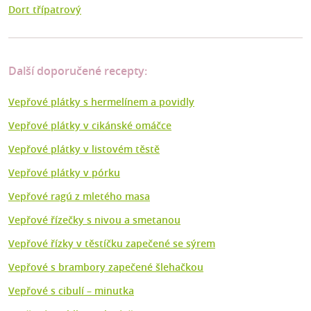
Dort třípatrový
Další doporučené recepty:
Vepřové plátky s hermelínem a povidly
Vepřové plátky v cikánské omáčce
Vepřové plátky v listovém těstě
Vepřové plátky v pórku
Vepřové ragú z mletého masa
Vepřové řízečky s nivou a smetanou
Vepřové řízky v těstíčku zapečené se sýrem
Vepřové s brambory zapečené šlehačkou
Vepřové s cibulí – minutka