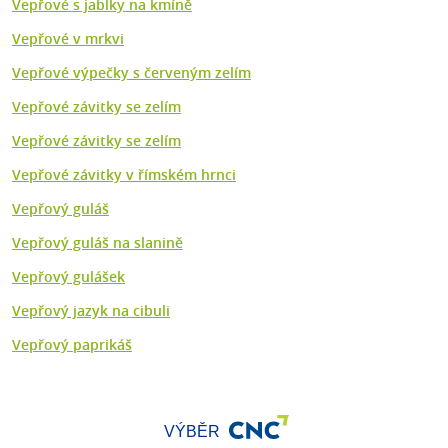
Vepřové s jablky na kmíně
Vepřové v mrkvi
Vepřové výpečky s červeným zelím
Vepřové závitky se zelím
Vepřové závitky se zelím
Vepřové závitky v římském hrnci
Vepřový guláš
Vepřový guláš na slanině
Vepřový gulášek
Vepřový jazyk na cibuli
Vepřový paprikáš
VÝBĚR