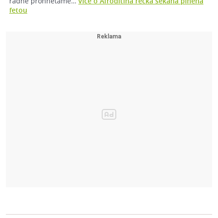
řádně prohnětáme…
více o Afroditina řecká sekaná plněná
fetou