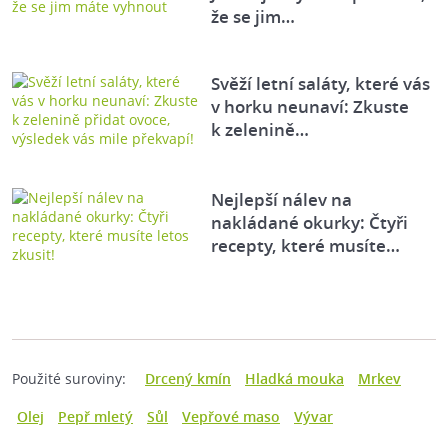
že se jim…
Svěží letní saláty, které vás
v horku neunaví: Zkuste
k zelenině…
Nejlepší nálev na
nakládané okurky: Čtyři
recepty, které musíte…
Použité suroviny:
Drcený kmín
Hladká mouka
Mrkev
Olej
Pepř mletý
Sůl
Vepřové maso
Vývar