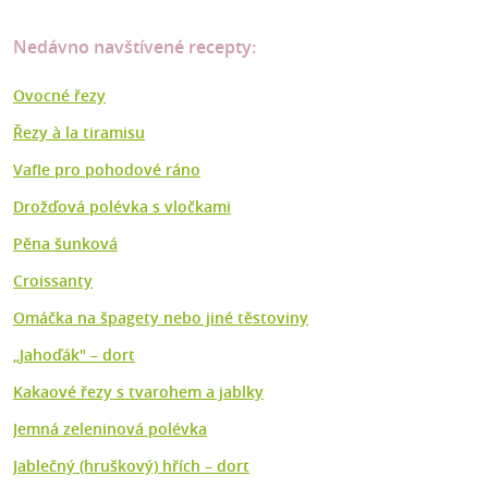
Nedávno navštívené recepty:
Ovocné řezy
Řezy à la tiramisu
Vafle pro pohodové ráno
Drožďová polévka s vločkami
Pěna šunková
Croissanty
Omáčka na špagety nebo jiné těstoviny
„Jahoďák" – dort
Kakaové řezy s tvarohem a jablky
Jemná zeleninová polévka
Jablečný (hruškový) hřích – dort