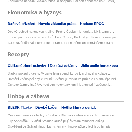
Zásilkovna usnadní vrácení zboží e-shopům. Balíček zanesete do Z-Boxu,...
Ekonomika a byznys
Daňové přiznání
Novela zákoníku práce
Nadace EPCG
Děsivý pohled na českou krajinu. Proč v Česku mizí voda a jak k tomu p...
Emancipace českých miliardářů. Proč Strnad, Křetínský a Komárek nakupu...
Tajemství měnové intervence: obranou japonského jenu chrání Amerika hl...
Recepty
Oblíbené zimní polévky
Domácí pekárny
Jídlo podle horoskopu
Sladký poklad u cesty: Využijte letní špendlíky do tvarohového koláče,...
Domácí kečup pečený v troubě: Vyžaduje minimum práce a chutná lépe než...
Cuketová zmrzlina? Vyzkoušejte nečekaný letní hit a geniální způsob, j...
Hobby a zábava
BLESK Tlapky
Divoký kačer
Netflix filmy a seriály
Cestovní horečka šlechty: Chuďas z Klatovska otrokářem v Jižní Americe
Filip Vondrášek: V Jižní Americe si lidé plují životem mnohem lehčeji,...
Osvěžení ve Schladmingu: Lamy, ferraty i koulovačka v létě jsou jen pá...