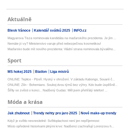
Aktuálně
Blesk Vánoce
Kalendář svátků 2025
INFO.cz
Magyarova Tisza nominovala kandidáta na maďarského prezidenta. Je jím ...
Nemáte ji i vy? Ministerstvo varuje před nebezpečnou kosmetikou!
Maďarsko bude mít nového prezidenta: Vládní strana nominovala bývalého...
Sport
MS hokej 2025
Biatlon
Liga mistrů
ONLINE: Teplice - Plzeň. Hyský v ohrožení. V základu Kabongo, Souaré č...
ONLINE: Zlín - Bohemians. Souboj dvou týmů bez výhry. Kdo bude úspěšně...
Šířily se zvěsti o konci... Nadšený Gudas: Měl jsem přehřátý telefon! ...
Móda a krása
Jak zhubnout
Trendy nehty pro jaro 2025
Nové make-up trendy
Když je světlo nesnesitelné: Světloplachost není jen nepříjemnost
Místo opředené historkami plnými krve: Nadšenci zachraňují Lorenzovu h...