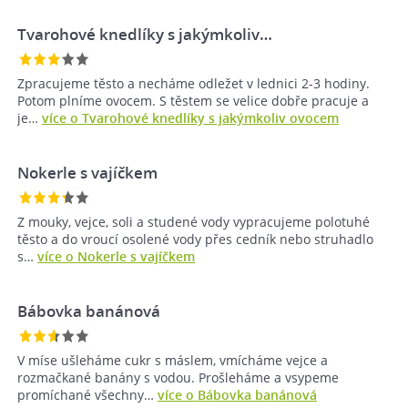
Tvarohové knedlíky s jakýmkoliv…
Zpracujeme těsto a necháme odležet v lednici 2-3 hodiny.
Potom plníme ovocem. S těstem se velice dobře pracuje a
je…
více o Tvarohové knedlíky s jakýmkoliv ovocem
Nokerle s vajíčkem
Z mouky, vejce, soli a studené vody vypracujeme polotuhé
těsto a do vroucí osolené vody přes cedník nebo struhadlo
s…
více o Nokerle s vajíčkem
Bábovka banánová
V míse ušleháme cukr s máslem, vmícháme vejce a
rozmačkané banány s vodou. Prošleháme a vsypeme
promíchané všechny…
více o Bábovka banánová