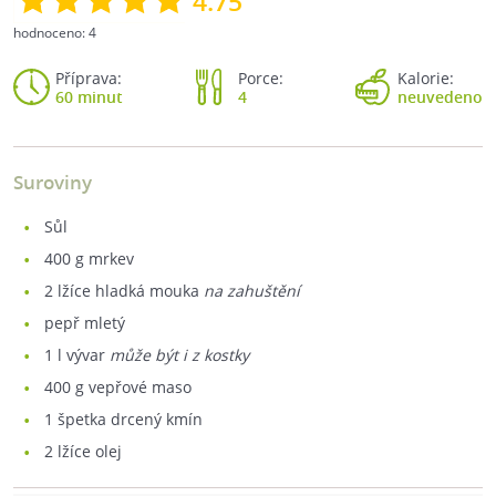
4.75
hodnoceno:
4
Příprava:
Porce:
Kalorie:
60 minut
4
neuvedeno
Suroviny
sůl
400
g mrkev
2
lžíce hladká mouka
na zahuštění
pepř mletý
1
l vývar
může být i z kostky
400
g vepřové maso
1
špetka drcený kmín
2
lžíce olej