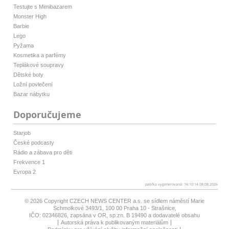
Testujte s Mimibazarem
Monster High
Barbie
Lego
Pyžama
Kosmetika a parfémy
Teplákové soupravy
Dětské boty
Ložní povlečení
Bazar nábytku
Doporučujeme
Starjob
České podcasty
Rádio a zábava pro děti
Frekvence 1
Evropa 2
patička vygenerovaná: 16:10:14 08.08.2026
© 2026 Copyright
CZECH NEWS CENTER a.s.
se sídlem náměstí Marie
Schmolkové 3493/1, 100 00 Praha 10 - Strašnice,
IČO: 02346826, zapsána v OR, sp.zn. B 19490 a dodavatelé obsahu
Autorská práva k publikovaným materiálům