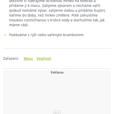
Mezitím si nakrájíme očištěnou mrkev na kolečka a
přidáme ji k masu. Zalijeme vývarem a necháme vařit
(pokud nemáme vývar, zalijeme vodou a přidáme bujón).
Vaříme do doby, než mrkev změkne. Poté zahustíme
moukou rozmíchanou v trošce vody a dochutíme tak, jak
máme rádi.
Podáváme s rýží nebo vařeným bramborem.
Zařazení:
Maso
Vepřové