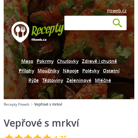
Fitweb.cz
Maso
Pokrmy
Chuťovky
Zdravě i chutně
Přílohy
Moučníky
Nápoje
Polévky
Ostatní
Rýže
Těstoviny
Zeleninové
Mléčné
Recepty Fitweb
Vepřové s mrkví
Vepřové s mrkví