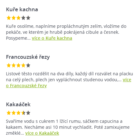
Kuře kachna
Kuře osolíme, naplníme propláchnutým zelím, vložíme do
pekáče, ve kterém je hrubě pokrájená cibule a česnek.
Posypeme…
více o Kuře kachna
Francouzské řezy
Listové těsto rozdělit na dva díly, každý díl rozválet na placku
na celý plech, plech jen vypláchnout studenou vodou,…
více
o Francouzské řezy
Kakaáček
Svaříme vodu s cukrem 1 lžící rumu, sáčkem capucina a
kakaem. Necháme asi 10 minut vychladit. Poté zamixujeme
změklé…
více o Kakaáček