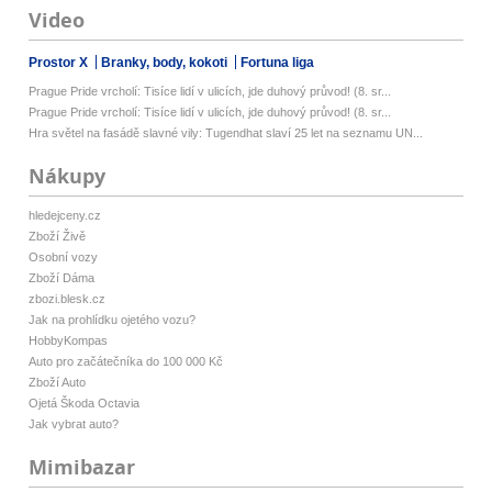
Video
Prostor X
Branky, body, kokoti
Fortuna liga
Prague Pride vrcholí: Tisíce lidí v ulicích, jde duhový průvod! (8. sr...
Prague Pride vrcholí: Tisíce lidí v ulicích, jde duhový průvod! (8. sr...
Hra světel na fasádě slavné vily: Tugendhat slaví 25 let na seznamu UN...
Nákupy
hledejceny.cz
Zboží Živě
Osobní vozy
Zboží Dáma
zbozi.blesk.cz
Jak na prohlídku ojetého vozu?
HobbyKompas
Auto pro začátečníka do 100 000 Kč
Zboží Auto
Ojetá Škoda Octavia
Jak vybrat auto?
Mimibazar