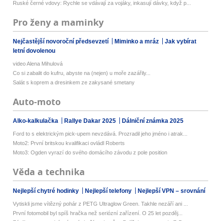
Ruské černé vdovy: Rychle se vdávají za vojáky, inkasují dávky, když p...
Pro ženy a maminky
Nejčastější novoroční předsevzetí
Miminko a mráz
Jak vybírat
letní dovolenou
video Alena Mihulová
Co si zabalit do kufru, abyste na (nejen) u moře zazářily...
Salát s koprem a dresinkem ze zakysané smetany
Auto-moto
Alko-kalkulačka
Rallye Dakar 2025
Dálniční známka 2025
Ford to s elektrickým pick-upem nevzdává. Prozradil jeho jméno i atrak...
Moto2: První britskou kvalifikaci ovládl Roberts
Moto3: Ogden vyrazí do svého domácího závodu z pole position
Věda a technika
Nejlepší chytré hodinky
Nejlepší telefony
Nejlepší VPN – srovnání
Vytiskli jsme vítězný pohár z PETG Ultraglow Green. Takhle nezáří ani ...
První fotomobil byl spíš hračka než seriózní zařízení. O 25 let pozděj...