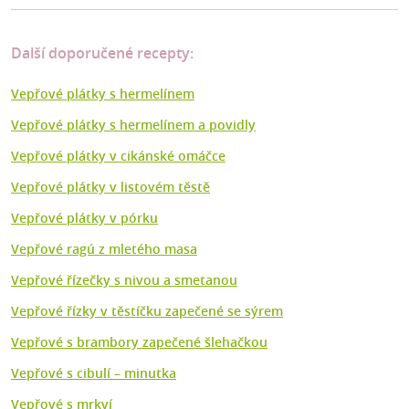
Další doporučené recepty:
Vepřové plátky s hermelínem
Vepřové plátky s hermelínem a povidly
Vepřové plátky v cikánské omáčce
Vepřové plátky v listovém těstě
Vepřové plátky v pórku
Vepřové ragú z mletého masa
Vepřové řízečky s nivou a smetanou
Vepřové řízky v těstíčku zapečené se sýrem
Vepřové s brambory zapečené šlehačkou
Vepřové s cibulí – minutka
Vepřové s mrkví