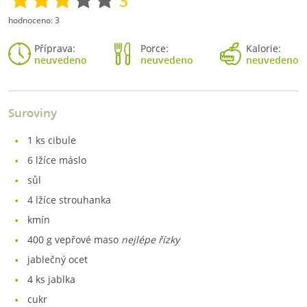
3
hodnoceno:
3
Příprava:
Porce:
Kalorie:
neuvedeno
neuvedeno
neuvedeno
Suroviny
1
ks cibule
6
lžíce máslo
sůl
4
lžíce strouhanka
kmín
400
g vepřové maso
nejlépe řízky
jablečný ocet
4
ks jablka
cukr