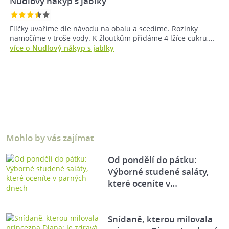
Nudlový nákyp s jablky
Flíčky uvaříme dle návodu na obalu a scedíme. Rozinky
namočíme v troše vody. K žloutkům přidáme 4 lžíce cukru,…
více o Nudlový nákyp s jablky
Mohlo by vás zajímat
Od pondělí do pátku:
Výborné studené saláty,
které oceníte v…
Snídaně, kterou milovala