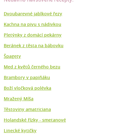
Dvoubarevné jablkové řezy
Kachna na pivu s nádivkou
Pletýnky z domácí pekárny
Beránek z těsta na bábovku
Špagety
Med z květů černého bezu
Brambory v papiňáku
Boží vločková polévka
Mražený Míša
Těstoviny amatriciana
Holandské řízky - smetanové
Linecké kytičky