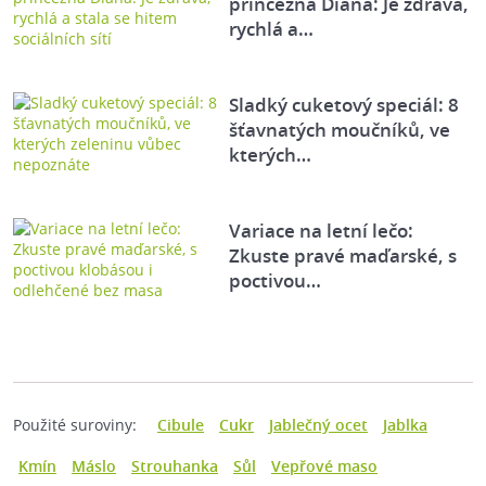
princezna Diana: Je zdravá,
rychlá a…
Sladký cuketový speciál: 8
šťavnatých moučníků, ve
kterých…
Variace na letní lečo:
Zkuste pravé maďarské, s
poctivou…
Použité suroviny:
Cibule
Cukr
Jablečný ocet
Jablka
Kmín
Máslo
Strouhanka
Sůl
Vepřové maso