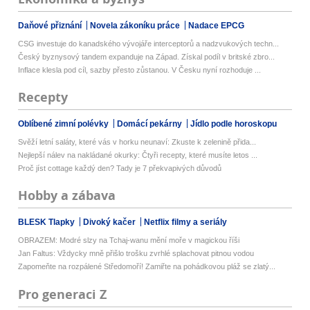
Daňové přiznání
Novela zákoníku práce
Nadace EPCG
CSG investuje do kanadského vývojáře interceptorů a nadzvukových techn...
Český byznysový tandem expanduje na Západ. Získal podíl v britské zbro...
Inflace klesla pod cíl, sazby přesto zůstanou. V Česku nyní rozhoduje ...
Recepty
Oblíbené zimní polévky
Domácí pekárny
Jídlo podle horoskopu
Svěží letní saláty, které vás v horku neunaví: Zkuste k zelenině přida...
Nejlepší nálev na nakládané okurky: Čtyři recepty, které musíte letos ...
Proč jíst cottage každý den? Tady je 7 překvapivých důvodů
Hobby a zábava
BLESK Tlapky
Divoký kačer
Netflix filmy a seriály
OBRAZEM: Modré slzy na Tchaj-wanu mění moře v magickou říši
Jan Faltus: Vždycky mně přišlo trošku zvrhlé splachovat pitnou vodou
Zapomeňte na rozpálené Středomoří! Zamiřte na pohádkovou pláž se zlatý...
Pro generaci Z