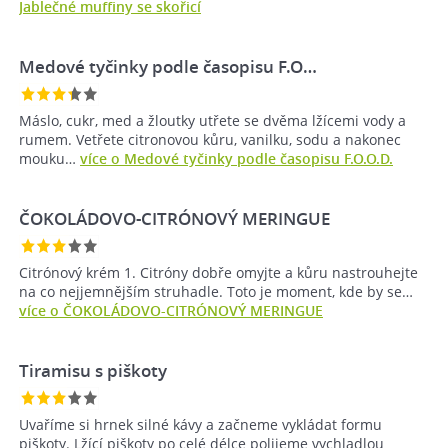
Jablečné muffiny se skořicí
Medové tyčinky podle časopisu F.O…
Máslo, cukr, med a žloutky utřete se dvěma lžícemi vody a
rumem. Vetřete citronovou kůru, vanilku, sodu a nakonec
mouku…
více o Medové tyčinky podle časopisu F.O.O.D.
ČOKOLÁDOVO-CITRÓNOVÝ MERINGUE
Citrónový krém 1. Citróny dobře omyjte a kůru nastrouhejte
na co nejjemnějším struhadle. Toto je moment, kde by se…
více o ČOKOLÁDOVO-CITRÓNOVÝ MERINGUE
Tiramisu s piškoty
Uvaříme si hrnek silné kávy a začneme vykládat formu
piškoty. Lžící piškoty po celé délce polijeme vychladlou