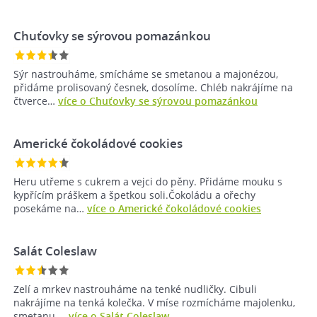
Chuťovky se sýrovou pomazánkou
Sýr nastrouháme, smícháme se smetanou a majonézou,
přidáme prolisovaný česnek, dosolíme. Chléb nakrájíme na
čtverce…
více o Chuťovky se sýrovou pomazánkou
Americké čokoládové cookies
Heru utřeme s cukrem a vejci do pěny. Přidáme mouku s
kypřícím práškem a špetkou soli.Čokoládu a ořechy
posekáme na…
více o Americké čokoládové cookies
Salát Coleslaw
Zelí a mrkev nastrouháme na tenké nudličky. Cibuli
nakrájíme na tenká kolečka. V míse rozmícháme majolenku,
smetanu …
více o Salát Coleslaw