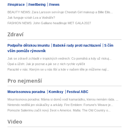
#inspirace
#wellbeing
#news
BEAUTY NEWS: Zara Larsson servíruje Cheetah Girl makeup a Billie Eilis...
Jak funguje vztah Lva a Vodnáře?
FASHION NEWS: John Galliano headlinuje MET GALA 2027
Zdraví
Podpořte dětskou imunitu
Babské rady proti nachlazení
S čím
vším pomůže rýmovník
Jak se zdravě zchladit v tropických vedrech: Co pomáhá a kdy už riskuj...
Úpal a úžeh: Jak je poznat a jak se z nich rychle vyléčit
Parazité v nás: Kterým se u nás líbí a kde v našem těle je můžeme nají...
Pro nejmenší
Mourissonova poradna
Komiksy
Festival ABC
Mourrisonova poradna: Máma si domů vodí kamarádku, kterou nemám ráda. ...
Nintendo nedělá jen skákačky a arkády. Fire Emblem: Fortune's Weave je...
Pomozte Salierimu začít nový život v Americe. Mafia: The Old Country o...
Video