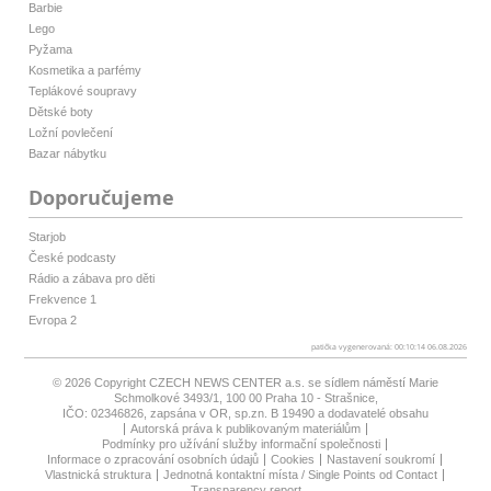
Barbie
Lego
Pyžama
Kosmetika a parfémy
Teplákové soupravy
Dětské boty
Ložní povlečení
Bazar nábytku
Doporučujeme
Starjob
České podcasty
Rádio a zábava pro děti
Frekvence 1
Evropa 2
patička vygenerovaná: 00:10:14 06.08.2026
© 2026 Copyright
CZECH NEWS CENTER a.s.
se sídlem náměstí Marie
Schmolkové 3493/1, 100 00 Praha 10 - Strašnice,
IČO: 02346826, zapsána v OR, sp.zn. B 19490 a dodavatelé obsahu
Autorská práva k publikovaným materiálům
Podmínky pro užívání služby informační společnosti
Informace o zpracování osobních údajů
Cookies
Nastavení soukromí
Vlastnická struktura
Jednotná kontaktní místa / Single Points od Contact
Transparency report