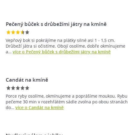
Pečený bůček s drůbežími játry na kmíně
Vepřový bok si pokrájíme na plátky silné asi 1 - 1,5 cm.
Drůbeží játra si očistíme. Obojí osolíme, dobře okmínujeme
a…
více o Pečený bůček s drůbežími játry na kmíně
Candát na kmíně
Porce ryby osolíme, okmínujeme a poprášíme moukou. Rybu
pečeme 30 min v rozehřátém sádle zvolna po obou stranách
do…
více o Candát na kmíně