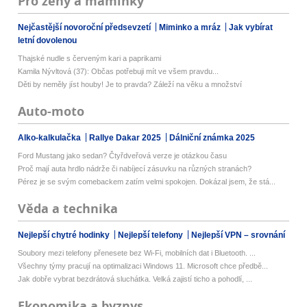
Pro ženy a maminky
Nejčastější novoroční předsevzetí
Miminko a mráz
Jak vybírat
letní dovolenou
Thajské nudle s červeným kari a paprikami
Kamila Nývltová (37): Občas potřebuji mít ve všem pravdu...
Děti by neměly jíst houby! Je to pravda? Záleží na věku a množství
Auto-moto
Alko-kalkulačka
Rallye Dakar 2025
Dálniční známka 2025
Ford Mustang jako sedan? Čtyřdveřová verze je otázkou času
Proč mají auta hrdlo nádrže či nabíjecí zásuvku na různých stranách?
Pérez je se svým comebackem zatím velmi spokojen. Dokázal jsem, že stá...
Věda a technika
Nejlepší chytré hodinky
Nejlepší telefony
Nejlepší VPN – srovnání
Soubory mezi telefony přenesete bez Wi-Fi, mobilních dat i Bluetooth. ...
Všechny týmy pracují na optimalizaci Windows 11. Microsoft chce předbě...
Jak dobře vybrat bezdrátová sluchátka. Velká zajistí ticho a pohodlí, ...
Ekonomika a byznys