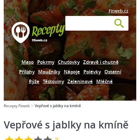
Fitweb.cz
Maso
Pokrmy
Chuťovky
Zdravě i chutně
Přílohy
Moučníky
Nápoje
Polévky
Ostatní
Rýže
Těstoviny
Zeleninové
Mléčné
Recepty Fitweb
Vepřové s jablky na kmíně
Vepřové s jablky na kmíně