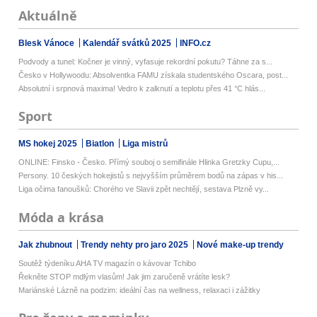
Aktuálně
Blesk Vánoce
Kalendář svátků 2025
INFO.cz
Podvody a tunel: Kočner je vinný, vyfasuje rekordní pokutu? Táhne za s...
Česko v Hollywoodu: Absolventka FAMU získala studentského Oscara, post...
Absolutní i srpnová maxima! Vedro k zalknutí a teplotu přes 41 °C hlás...
Sport
MS hokej 2025
Biatlon
Liga mistrů
ONLINE: Finsko - Česko. Přímý souboj o semifinále Hlinka Gretzky Cupu,...
Persony. 10 českých hokejistů s nejvyšším průměrem bodů na zápas v his...
Liga očima fanoušků: Chorého ve Slavii zpět nechtějí, sestava Plzně vy...
Móda a krása
Jak zhubnout
Trendy nehty pro jaro 2025
Nové make-up trendy
Soutěž týdeníku AHA TV magazín o kávovar Tchibo
Řekněte STOP mdlým vlasům! Jak jim zaručeně vrátíte lesk?
Mariánské Lázně na podzim: ideální čas na wellness, relaxaci i zážitky