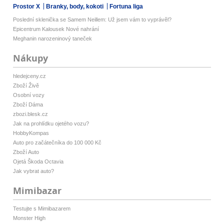
Prostor X
Branky, body, kokoti
Fortuna liga
Poslední sklenička se Samem Neillem: Už jsem vám to vyprávěl?
Epicentrum Kalousek Nové nahrání
Meghanin narozeninový taneček
Nákupy
hledejceny.cz
Zboží Živě
Osobní vozy
Zboží Dáma
zbozi.blesk.cz
Jak na prohlídku ojetého vozu?
HobbyKompas
Auto pro začátečníka do 100 000 Kč
Zboží Auto
Ojetá Škoda Octavia
Jak vybrat auto?
Mimibazar
Testujte s Mimibazarem
Monster High