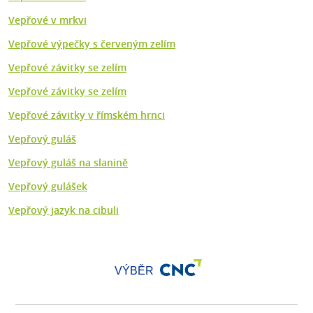
Vepřové v mrkvi
Vepřové výpečky s červeným zelím
Vepřové závitky se zelím
Vepřové závitky se zelím
Vepřové závitky v římském hrnci
Vepřový guláš
Vepřový guláš na slanině
Vepřový gulášek
Vepřový jazyk na cibuli
VÝBĚR