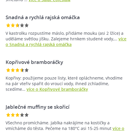
Snadná a rychlá rajská omáčka
V kastrolku rozpustíme máslo, přidáme mouku (asi 2 lžíce) a
uděláme světlou jíšku. Zalejeme hrnkem studené vody,…
více
o Snadná a rychlá rajská omáčka
Kopřivové bramboráčky
Kopřivy: použijeme pouze listy, které opláchneme, vhodíme
na pár vteřiv spařit do vroucí vody, ihned zchladíme,
scedíme…
více o Kopřivové bramboráčky
Jablečné muffiny se skořicí
Všechno promícháme. Jablka nakrájíme na kostičky a
vmícháme do těsta. Pečeme na 180°C asi 15-25 minut
více o