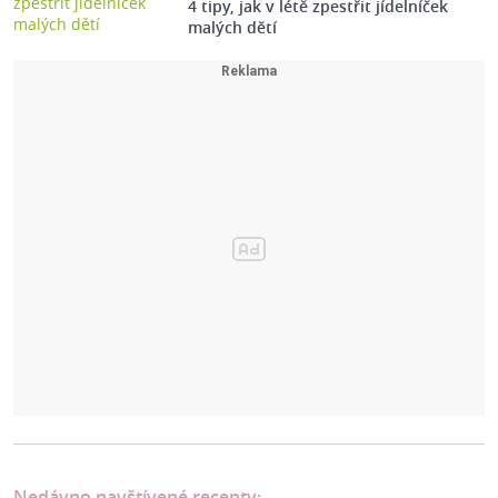
4 tipy, jak v létě zpestřit jídelníček
malých dětí
Nedávno navštívené recepty: