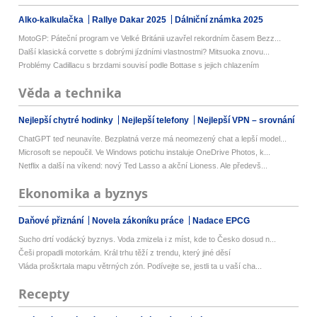
Alko-kalkulačka
Rallye Dakar 2025
Dálniční známka 2025
MotoGP: Páteční program ve Velké Británii uzavřel rekordním časem Bezz...
Další klasická corvette s dobrými jízdními vlastnostmi? Mitsuoka znovu...
Problémy Cadillacu s brzdami souvisí podle Bottase s jejich chlazením
Věda a technika
Nejlepší chytré hodinky
Nejlepší telefony
Nejlepší VPN – srovnání
ChatGPT teď neunavíte. Bezplatná verze má neomezený chat a lepší model...
Microsoft se nepoučil. Ve Windows potichu instaluje OneDrive Photos, k...
Netflix a další na víkend: nový Ted Lasso a akční Lioness. Ale předevš...
Ekonomika a byznys
Daňové přiznání
Novela zákoníku práce
Nadace EPCG
Sucho drtí vodácký byznys. Voda zmizela i z míst, kde to Česko dosud n...
Češi propadli motorkám. Král trhu těží z trendu, který jiné děsí
Vláda proškrtala mapu větrných zón. Podívejte se, jestli ta u vaší cha...
Recepty