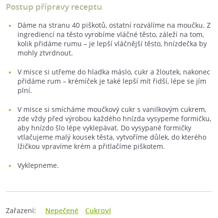
Postup přípravy receptu
Dáme na stranu 40 piškotů, ostatní rozválíme na moučku. Z
ingrediencí na těsto vyrobíme vláčné těsto, záleží na tom,
kolik přidáme rumu – je lepší vláčnější těsto, hnízdečka by
mohly ztvrdnout.
V misce si utřeme do hladka máslo, cukr a žloutek, nakonec
přidáme rum – krémíček je také lepší mít řidší, lépe se jím
plní.
V misce si smícháme moučkový cukr s vanilkovým cukrem,
zde vždy před výrobou každého hnízda vysypeme formičku,
aby hnízdo šlo lépe vyklepávat. Do vysypané formičky
vtlačujeme malý kousek těsta, vytvoříme důlek, do kterého
lžičkou vpravíme krém a přitlačíme piškotem.
Vyklepneme.
Zařazení:
Nepečené
Cukroví