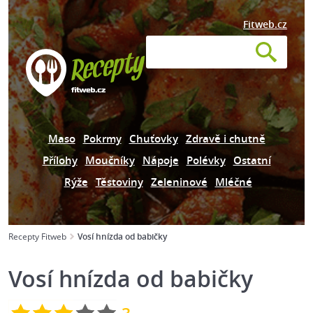
Fitweb.cz
Maso
Pokrmy
Chuťovky
Zdravě i chutně
Přílohy
Moučníky
Nápoje
Polévky
Ostatní
Rýže
Těstoviny
Zeleninové
Mléčné
Recepty Fitweb
Vosí hnízda od babičky
Vosí hnízda od babičky