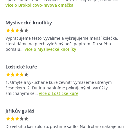
více o Brokolicovo-nivová omáčka
Myslivecké knoflíky
Vypracujeme těsto, vyválíme a vykrajujeme menší kolečka,
která dáme na plech vyložený peč. papírem. Do sněhu
pomalu…
více o Myslivecké knoflíky
Loštické kuře
1. Umyté a vykuchané kuře zevnitř vymažeme utřeným
česnekem. 2. Dutinu naplníme pokrájenými tvarůžky
smíchanými se…
více o Loštické kuře
Jiříkův guláš
Do většího kastrolu rozpustíme sádlo. Na drobno nakrájenou