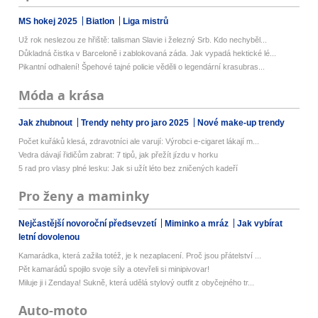
MS hokej 2025
Biatlon
Liga mistrů
Už rok neslezou ze hřiště: talisman Slavie i železný Srb. Kdo nechyběl...
Důkladná čistka v Barceloně i zablokovaná záda. Jak vypadá hektické lé...
Pikantní odhalení! Špehové tajné policie věděli o legendární krasubras...
Móda a krása
Jak zhubnout
Trendy nehty pro jaro 2025
Nové make-up trendy
Počet kuřáků klesá, zdravotníci ale varují: Výrobci e-cigaret lákají m...
Vedra dávají řidičům zabrat: 7 tipů, jak přežít jízdu v horku
5 rad pro vlasy plné lesku: Jak si užít léto bez zničených kadeří
Pro ženy a maminky
Nejčastější novoroční předsevzetí
Miminko a mráz
Jak vybírat
letní dovolenou
Kamarádka, která zažila totéž, je k nezaplacení. Proč jsou přátelství ...
Pět kamarádů spojilo svoje síly a otevřeli si minipivovar!
Miluje ji i Zendaya! Sukně, která udělá stylový outfit z obyčejného tr...
Auto-moto