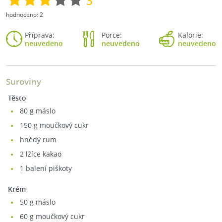
3
hodnoceno:
2
Příprava:
Porce:
Kalorie:
neuvedeno
neuvedeno
neuvedeno
Suroviny
Těsto
80
g máslo
150
g moučkový cukr
hnědý rum
2
lžíce kakao
1
balení piškoty
Krém
50
g máslo
60
g moučkový cukr