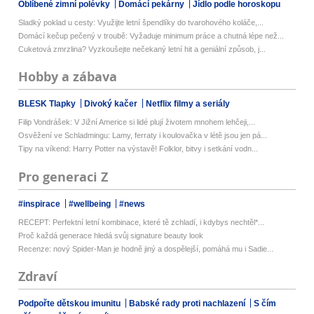
Oblíbené zimní polévky
Domácí pekárny
Jídlo podle horoskopu
Sladký poklad u cesty: Využijte letní špendlíky do tvarohového koláče,...
Domácí kečup pečený v troubě: Vyžaduje minimum práce a chutná lépe než...
Cuketová zmrzlina? Vyzkoušejte nečekaný letní hit a geniální způsob, j...
Hobby a zábava
BLESK Tlapky
Divoký kačer
Netflix filmy a seriály
Filip Vondrášek: V Jižní Americe si lidé plují životem mnohem lehčeji,...
Osvěžení ve Schladmingu: Lamy, ferraty i koulovačka v létě jsou jen pá...
Tipy na víkend: Harry Potter na výstavě! Folklor, bitvy i setkání vodn...
Pro generaci Z
#inspirace
#wellbeing
#news
RECEPT: Perfektní letní kombinace, které tě zchladí, i kdybys nechtěl*...
Proč každá generace hledá svůj signature beauty look
Recenze: nový Spider-Man je hodně jiný a dospělejší, pomáhá mu i Sadie...
Zdraví
Podpořte dětskou imunitu
Babské rady proti nachlazení
S čím