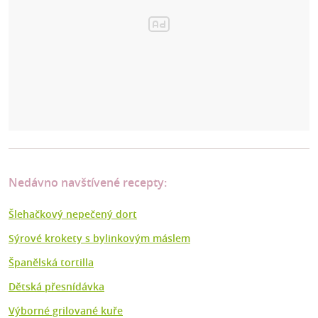
Nedávno navštívené recepty:
Šlehačkový nepečený dort
Sýrové krokety s bylinkovým máslem
Španělská tortilla
Dětská přesnídávka
Výborné grilované kuře