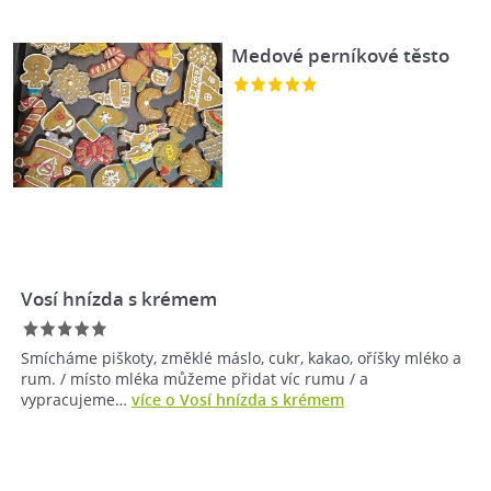
Medové perníkové těsto
Vosí hnízda s krémem
Smícháme piškoty, změklé máslo, cukr, kakao, oříšky mléko a
rum. / místo mléka můžeme přidat víc rumu / a
vypracujeme…
více o Vosí hnízda s krémem