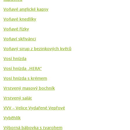
Voňavé anglické kapsy
Voňavé knedlíky
Voňavé řízky
Voňaví skřivánci
Voňavý sirup z bezinkových květů
Vosí hnízda
Vosí hnízda „HERA“
Vosí hnízda s krémem
Vrstvený masový bochník
Vrstvený salát
VVV – Velice Vydařené Vepřové
Vyběhlík
Výborná bábovka s tvarohem