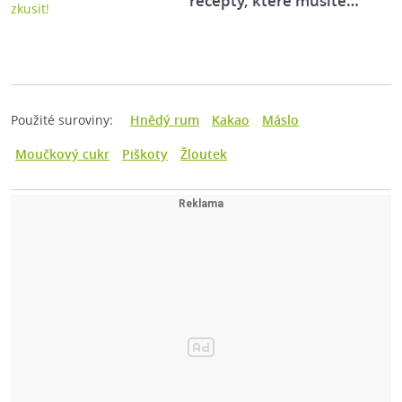
recepty, které musíte…
Použité suroviny:
Hnědý rum
Kakao
Máslo
Moučkový cukr
Piškoty
Žloutek