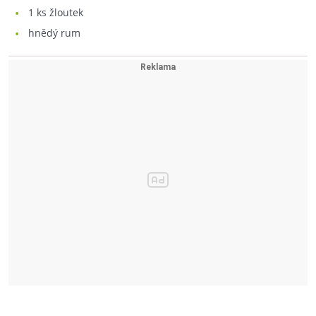
1
ks žloutek
hnědý rum