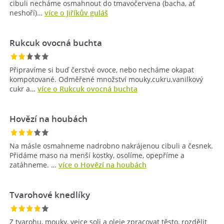
cibuli necháme osmahnout do tmavočervena (bacha, ať
neshoří)…
více o Jiříkův guláš
Rukcuk ovocná buchta
Připravíme si buď čerstvé ovoce, nebo necháme okapat
kompotované. Odměřené množství mouky,cukru,vanilkový
cukr a…
více o Rukcuk ovocná buchta
Hovězí na houbách
Na másle osmahneme nadrobno nakrájenou cibuli a česnek.
Přidáme maso na menší kostky, osolíme, opepříme a
zatáhneme. …
více o Hovězí na houbách
Tvarohové knedlíky
Z tvarohu, mouky, vejce soli a oleje zpracovat těsto, rozdělit