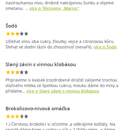
nastrouhanou nivu, drobně nakrájenou šunku a vlijeme
smetanu. …
více o Těstoviny „Martin“
Šodó
Ušlehat víno, oba cukry, žloutky, vejce a citronovou kůru.
Šlehat ve dodní lázni do zhoustnutí (nevařit).
více o Šodó
Slaný závin s vinnou klobásou
Připravíme si kvásek (rozdrobené droždí zalijeme trochou
vlažného mléka se špetkou cukru), mouku dáme do mísy a
přidáme…
více o Slaný závin s vinnou klobásou
Brokolicovo-nivová omáčka
1.) Čerstvou brokolici si očistíme ,a odkrájíme košťály. Na
sporák dáme hnes s vodou + sůl + 2 lžičky oleje , a dáme…