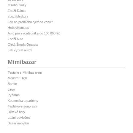
Osobní vozy
Zboží Dáma
zbozi.blesk.cz
Jak na prohlídku ojetého vozu?
HobbyKompas
Auto pro začátečníka do 100 000 Kč
Zboží Auto
Ojetá Škoda Octavia
Jak vybrat auto?
Mimibazar
Testujte s Mimibazarem
Monster High
Barbie
Lego
Pyžama
Kosmetika a parfémy
Teplákové soupravy
Dětské boty
Ložní povlečení
Bazar nábytku