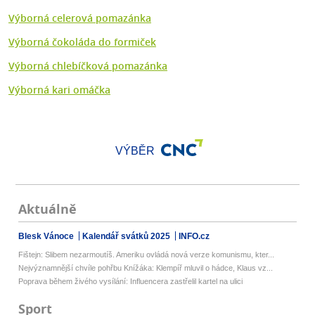
Výborná celerová pomazánka
Výborná čokoláda do formiček
Výborná chlebíčková pomazánka
Výborná kari omáčka
VÝBĚR
Aktuálně
Blesk Vánoce
Kalendář svátků 2025
INFO.cz
Fištejn: Slibem nezarmoutíš. Ameriku ovládá nová verze komunismu, kter...
Nejvýznamnější chvíle pohřbu Knížáka: Klempíř mluvil o hádce, Klaus vz...
Poprava během živého vysílání: Influencera zastřelil kartel na ulici
Sport