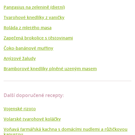
Pangasius na zelenině (dietní)
Tvarohové knedlíky z vaničky
Roláda z mletého masa
Zapečená brokolice s těstovinami
Čoko-banánové muffiny
Anýzové žaludy
Bramborové knedlíky plněné uzeným masem
Další doporučené recepty:
Vojenské rizoto
Volarské tvarohové koláčky
Voňavá farmářská kachna s domácími nudlemi a růžičkovou
kapustou