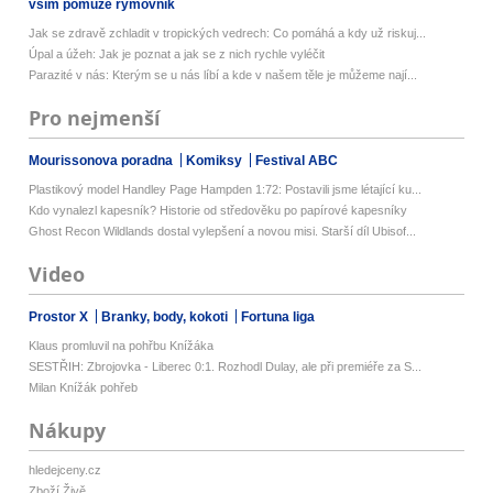
vším pomůže rýmovník
Jak se zdravě zchladit v tropických vedrech: Co pomáhá a kdy už riskuj...
Úpal a úžeh: Jak je poznat a jak se z nich rychle vyléčit
Parazité v nás: Kterým se u nás líbí a kde v našem těle je můžeme nají...
Pro nejmenší
Mourissonova poradna
Komiksy
Festival ABC
Plastikový model Handley Page Hampden 1:72: Postavili jsme létající ku...
Kdo vynalezl kapesník? Historie od středověku po papírové kapesníky
Ghost Recon Wildlands dostal vylepšení a novou misi. Starší díl Ubisof...
Video
Prostor X
Branky, body, kokoti
Fortuna liga
Klaus promluvil na pohřbu Knížáka
SESTŘIH: Zbrojovka - Liberec 0:1. Rozhodl Dulay, ale při premiéře za S...
Milan Knížák pohřeb
Nákupy
hledejceny.cz
Zboží Živě