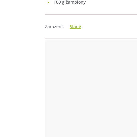
100
g žampiony
Zařazení:
Slané