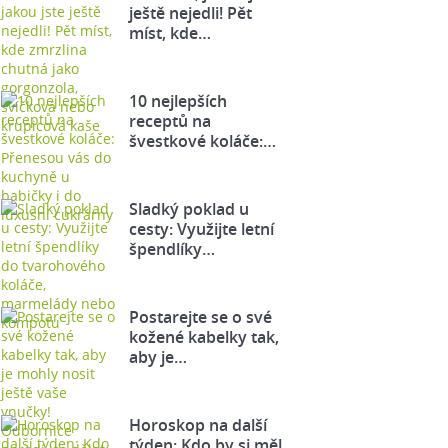
ještě nejedli! Pět
míst, kde…
10 nejlepších
receptů na
švestkové koláče:…
Sladký poklad u
cesty: Využijte letní
špendlíky…
Postarejte se o své
kožené kabelky tak,
aby je…
Horoskop na další
týden: Kdo by si měl