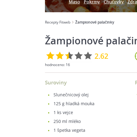
Maso
Pokrmy
Chuťovky
Zdra
Recepty Fitweb
Žampionové palačinky
Žampionové palači
2.62
hodnoceno:
16
Suroviny
slunečnicový olej
125
g hladká mouka
1
ks vejce
250
ml mléko
1
špetka vegeta