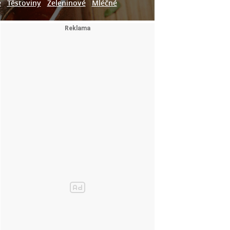
e
Těstoviny
Zeleninové
Mléčné