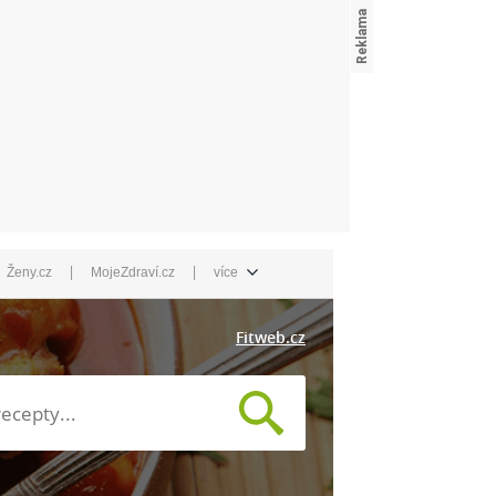
|
|
Ženy.cz
MojeZdraví.cz
více
Fitweb.cz