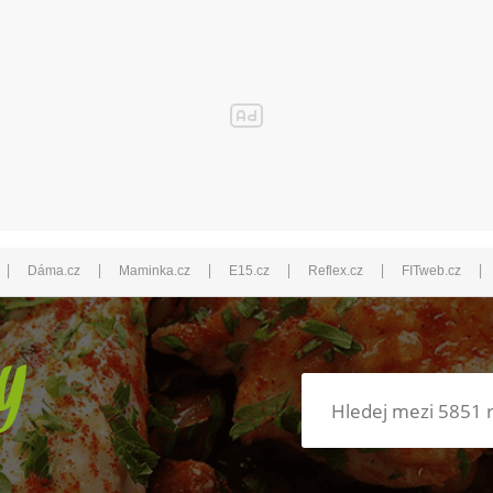
|
|
|
|
|
|
Dáma.cz
Maminka.cz
E15.cz
Reflex.cz
FITweb.cz