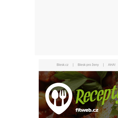
|
|
Blesk.cz
Blesk pro ženy
AHA!