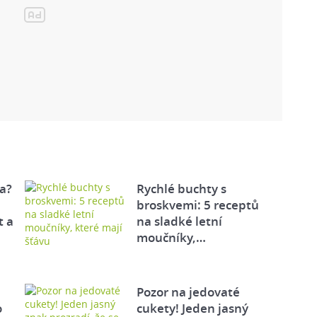
a?
Rychlé buchty s
broskvemi: 5 receptů
t a
na sladké letní
moučníky,…
Pozor na jedovaté
o
cukety! Jeden jasný