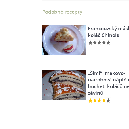
Podobné recepty
Francouzský más
koláč Chinois
„Šiml“: makovo-
tvarohová náplň 
buchet, koláčů n
závinů