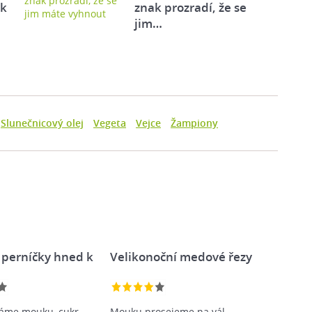
ek
znak prozradí, že se
jim…
Slunečnicový olej
Vegeta
Vejce
Žampiony
perníčky hned k
Velikonoční medové řezy
áme mouku, cukr,
Mouku prosejeme na vál.