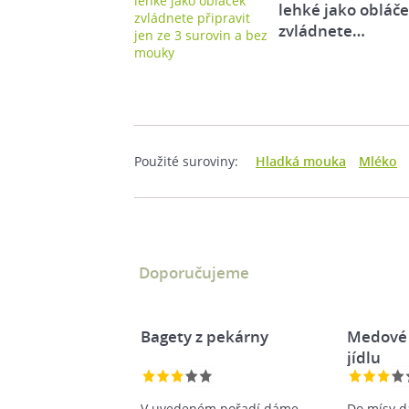
lehké jako obláč
zvládnete…
Použité suroviny:
Hladká mouka
Mléko
Doporučujeme
Bagety z pekárny
Medové 
jídlu
V uvedeném pořadí dáme
Do mísy d