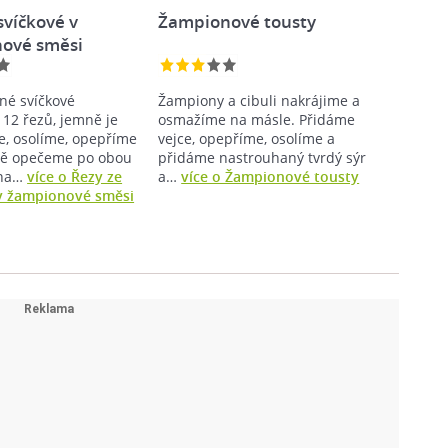
svíčkové v
Žampionové tousty
ové směsi
né svíčkové
Žampiony a cibuli nakrájime a
 12 řezů, jemně je
osmažíme na másle. Přidáme
, osolíme, opepříme
vejce, opepříme, osolíme a
ně opečeme po obou
přidáme nastrouhaný tvrdý sýr
 na…
více o Řezy ze
a…
více o Žampionové tousty
v žampionové směsi