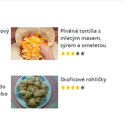
lový
Plněná tortilla s
mletým masem,
sýrem a omeletou
Skořicové rohlíčky
do
ebo