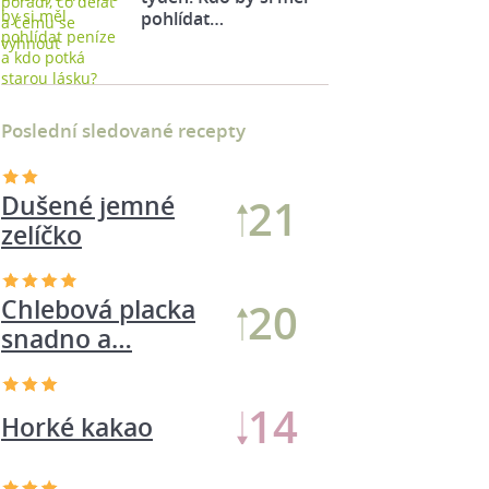
pohlídat…
Poslední sledované recepty
Dušené jemné
21
zelíčko
Chlebová placka
20
snadno a…
14
Horké kakao