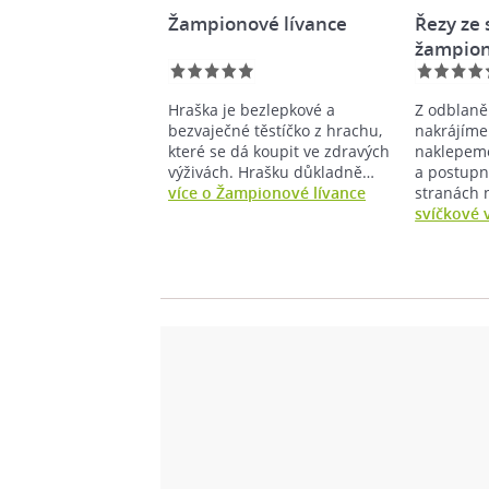
Žampionové lívance
Řezy ze 
žampion
Hraška je bezlepkové a
Z odblaně
bezvaječné těstíčko z hrachu,
nakrájíme
které se dá koupit ve zdravých
naklepeme
výživách. Hrašku důkladně…
a postup
více o Žampionové lívance
stranách
svíčkové 