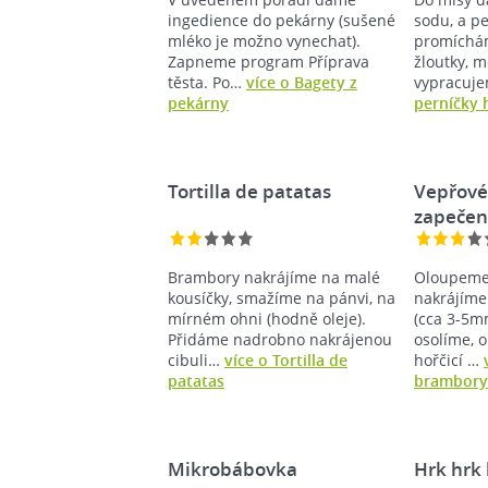
ingedience do pekárny (sušené
sodu, a pe
mléko je možno vynechat).
promíchám
Zapneme program Příprava
žloutky, 
těsta. Po…
více o Bagety z
vypracuj
pekárny
perníčky 
Tortilla de patatas
Vepřové
zapeče
Brambory nakrájíme na malé
Oloupeme
kousíčky, smažíme na pánvi, na
nakrájíme 
mírném ohni (hodně oleje).
(cca 3-5m
Přidáme nadrobno nakrájenou
osolíme, 
cibuli…
více o Tortilla de
hořčicí …
patatas
brambory
Mikrobábovka
Hrk hrk