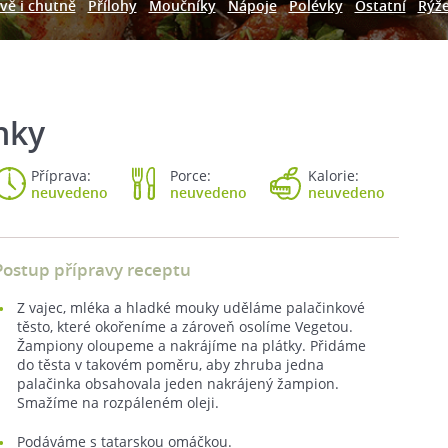
vě i chutně
Přílohy
Moučníky
Nápoje
Polévky
Ostatní
Rýž
nky
Příprava:
Porce:
Kalorie:
neuvedeno
neuvedeno
neuvedeno
Postup přípravy receptu
Z vajec, mléka a hladké mouky uděláme palačinkové
těsto, které okořeníme a zároveň osolíme Vegetou.
Žampiony oloupeme a nakrájíme na plátky. Přidáme
do těsta v takovém poměru, aby zhruba jedna
palačinka obsahovala jeden nakrájený žampion.
Smažíme na rozpáleném oleji.
Podáváme s tatarskou omáčkou.