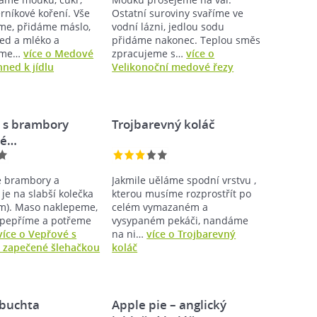
rníkové koření. Vše
Ostatní suroviny svaříme ve
e, přidáme máslo,
vodní lázni, jedlou sodu
med a mléko a
přidáme nakonec. Teplou směs
eme…
více o Medové
zpracujeme s…
více o
hned k jídlu
Velikonoční medové řezy
 s brambory
Trojbarevný koláč
né…
 brambory a
Jakmile uěláme spodní vrstvu ,
je na slabší kolečka
kterou musíme rozprostřít po
m). Maso naklepeme,
celém vymazaném a
opepříme a potřeme
vysypaném pekáči, nandáme
více o Vepřové s
na ni…
více o Trojbarevný
 zapečené šlehačkou
koláč
 buchta
Apple pie – anglický