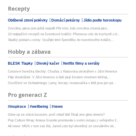
Recepty
Oblíbené zimní polévky
Domácí pekárny
Jídlo podle horoskopu
Zmrzlina, jakou jste ještě nejedli! Pět míst, kde zmrzlina chutná jako...
10 nejlepších receptů na švestkové koláče: Přenesou vás do kuchyně u b...
Sladký poklad u cesty: Využijte letní špendlíky do tvarohového koláče,...
Hobby a zábava
BLESK Tlapky
Divoký kačer
Netflix filmy a seriály
Cestovní horečka šlechty: Chuďas z Klatovska otrokářem v Jižní Americe
Filip Vondrášek: V Jižní Americe si lidé plují životem mnohem lehčeji,...
Osvěžení ve Schladmingu: Lamy, ferraty i koulovačka v létě jsou jen pá...
Pro generaci Z
#inspirace
#wellbeing
#news
Glow up se stává luxusem, proč mladí lidé říkají ano glow downu?
Pop Culture Wrap: Ariana Grande promluvila o svém ústupu z veřejného ž...
Alt news: MGK v tom zas lítá, Jared Leto byl obviněný ze sexuálního ob...