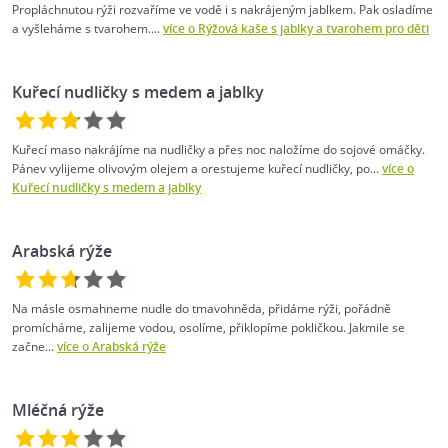
Propláchnutou rýži rozvaříme ve vodě i s nakrájeným jablkem. Pak osladíme
a vyšleháme s tvarohem....
více o Rýžová kaše s jablky a tvarohem pro děti
Kuřecí nudličky s medem a jablky
Kuřecí maso nakrájíme na nudličky a přes noc naložíme do sojové omáčky.
Pánev vylijeme olivovým olejem a orestujeme kuřecí nudličky, po...
více o
Kuřecí nudličky s medem a jablky
Arabská rýže
Na másle osmahneme nudle do tmavohněda, přidáme rýži, pořádně
promícháme, zalijeme vodou, osolíme, přiklopíme pokličkou. Jakmile se
začne...
více o Arabská rýže
Mléčná rýže