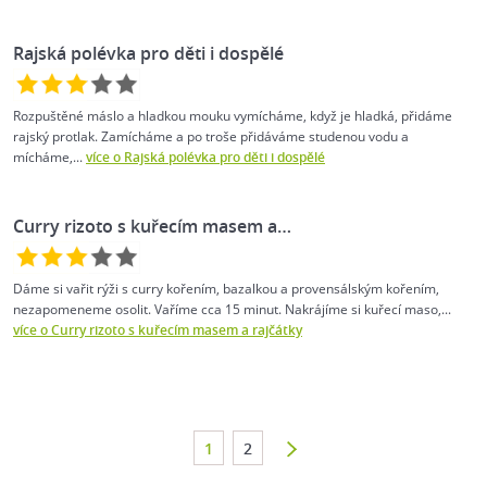
Rajská polévka pro děti i dospělé
Rozpuštěné máslo a hladkou mouku vymícháme, když je hladká, přidáme
rajský protlak. Zamícháme a po troše přidáváme studenou vodu a
mícháme,...
více o Rajská polévka pro děti i dospělé
Curry rizoto s kuřecím masem a…
Dáme si vařit rýži s curry kořením, bazalkou a provensálským kořením,
nezapomeneme osolit. Vaříme cca 15 minut. Nakrájíme si kuřecí maso,...
více o Curry rizoto s kuřecím masem a rajčátky
1
2