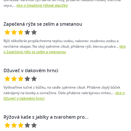
vejce,...
více o Smažené rýžové placičky
Zapečená rýže se zelím a smetanou
Rýži několikrát propláchneme teplou vodou, nakonec studenou vodou a
necháme okapat. Na oleji zpěníme cibuli, přidáme rýži, kterou prudce...
více
o Zapečená rýže se zelím a smetanou
Džuveč v tlakovém hrnci
Vyškvaříme tučné z bůčku, na sádle zpěníme cibuli. Přidáme zbylý bůček
nakrájený na kostky a osmažíme. Dále přidáme nakrájenou mrkev,...
více o
Džuveč v tlakovém hrnci
Rýžová kaše s jablky a tvarohem pro…