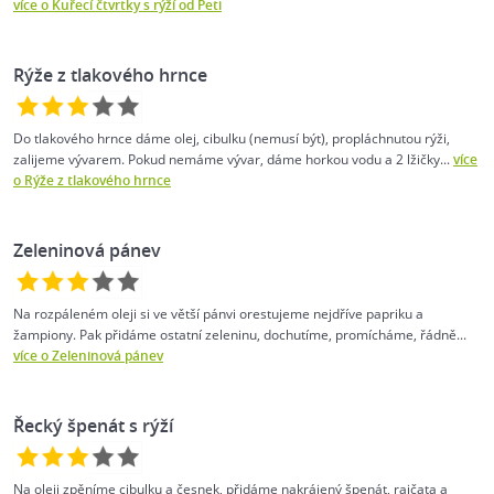
více o Kuřecí čtvrtky s rýží od Peti
Rýže z tlakového hrnce
Do tlakového hrnce dáme olej, cibulku (nemusí být), propláchnutou rýži,
zalijeme vývarem. Pokud nemáme vývar, dáme horkou vodu a 2 lžičky...
více
o Rýže z tlakového hrnce
Zeleninová pánev
Na rozpáleném oleji si ve větší pánvi orestujeme nejdříve papriku a
žampiony. Pak přidáme ostatní zeleninu, dochutíme, promícháme, řádně...
více o Zeleninová pánev
Řecký špenát s rýží
Na oleji zpěníme cibulku a česnek, přidáme nakrájený špenát, rajčata a