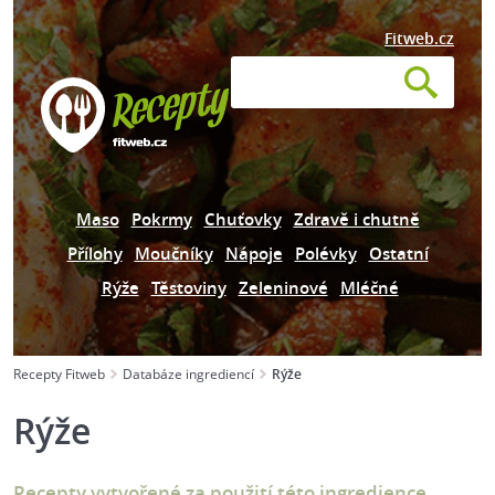
Fitweb.cz
Maso
Pokrmy
Chuťovky
Zdravě i chutně
Přílohy
Moučníky
Nápoje
Polévky
Ostatní
Rýže
Těstoviny
Zeleninové
Mléčné
Recepty Fitweb
Databáze ingrediencí
Rýže
Rýže
Recepty vytvořené za použití této ingredience