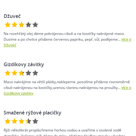
Džuveč
Na rozehřátý olej dáme pokrájenou cibuli a na kostičky nakrájené maso.
Dusíme a po chvilce přidáme červenou papriku, pepř, sůl, podlijeme...
více o
Džuveč
Gizdíkovy závitky
Maso nakrájíme na větší plátky,naklepeme ,posolíme přidáme rovnoměrně
cibuli nakrájenou na kostičky,uzenou slaninu nakrájenou na proužky...
více o
Gizdíkovy závitky
Smažené rýžové placičky
Rýži několikrát propláchneme horkou vodou a uvaříme v osolené vodě
doměkka. Vařenou rýži dáme do mísy, přidáme hladkou mouku, všechna