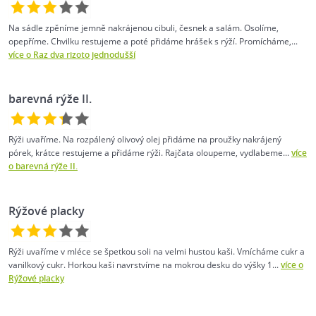
Na sádle zpěníme jemně nakrájenou cibuli, česnek a salám. Osolíme,
opepříme. Chvilku restujeme a poté přidáme hrášek s rýží. Promícháme,...
více o Raz dva rizoto jednodušší
barevná rýže II.
Rýži uvaříme. Na rozpálený olivový olej přidáme na proužky nakrájený
pórek, krátce restujeme a přidáme rýži. Rajčata oloupeme, vydlabeme...
více
o barevná rýže II.
Rýžové placky
Rýži uvaříme v mléce se špetkou soli na velmi hustou kaši. Vmícháme cukr a
vanilkový cukr. Horkou kaši navrstvíme na mokrou desku do výšky 1...
více o
Rýžové placky