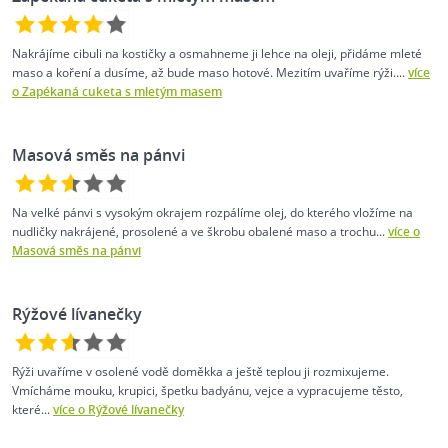
Nakrájíme cibuli na kostičky a osmahneme ji lehce na oleji, přidáme mleté
maso a koření a dusíme, až bude maso hotové. Mezitím uvaříme rýži....
více
o Zapékaná cuketa s mletým masem
Masová směs na pánvi
Na velké pánvi s vysokým okrajem rozpálíme olej, do kterého vložíme na
nudličky nakrájené, prosolené a ve škrobu obalené maso a trochu...
více o
Masová směs na pánvi
Rýžové lívanečky
Rýži uvaříme v osolené vodě doměkka a ještě teplou ji rozmixujeme.
Vmícháme mouku, krupici, špetku badyánu, vejce a vypracujeme těsto,
které...
více o Rýžové lívanečky