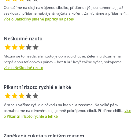
Osmažíme na oleji nakrájenou cibulku, přidáme rýži, osmahneme ji, až
zesklovatí, přidáme nakrájená rajčata a koření. Zamícháme a přidáme 4...
více o Babiččiny plněné papriky na pátek
Neškodné rizoto
Možná se to nezdá, ale rizoto je opravdu chutné. Zeleninu vložíme na
rozpálenou teflonovou pánev – bez tuku! Když začne syčet, pokapeme ji...
více o Neškodné rizoto
Pikantní rizoto rychlé a lehké
V hrnci uvaříme rýži dle návodu na krabici a zcedíme. Na velké pánvi
osmahneme na olivovém oleji jemně pokrájenou cibuli. Přidáme chilli...
více
o Pikantní rizoto rychlé a lehké
Zapékaná cuketa s mletým masem