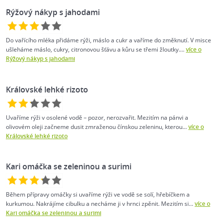
Rýžový nákyp s jahodami
Do vařícího mléka přidáme rýži, máslo a cukr a vaříme do změknutí. V misce
ušleháme máslo, cukry, citronovou šťávu a kůru se třemi žloutky....
více o
Rýžový nákyp s jahodami
Královské lehké rizoto
Uvaříme rýži v osolené vodě – pozor, nerozvařit. Mezitím na pánvi a
olivovém oleji začneme dusit zmraženou čínskou zeleninu, kterou...
více o
Královské lehké rizoto
Kari omáčka se zeleninou a surimi
Během přípravy omáčky si uvaříme rýži ve vodě se solí, hřebíčkem a
kurkumou. Nakrájíme cibulku a necháme ji v hrnci zpěnit. Mezitím si...
více o
Kari omáčka se zeleninou a surimi