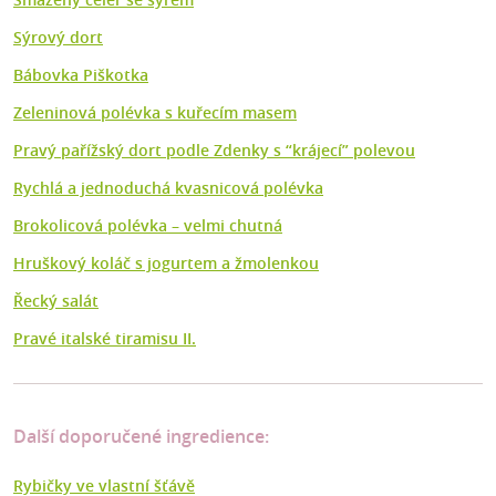
Sýrový dort
Bábovka Piškotka
Zeleninová polévka s kuřecím masem
Pravý pařížský dort podle Zdenky s “krájecí” polevou
Rychlá a jednoduchá kvasnicová polévka
Brokolicová polévka –⁠ velmi chutná
Hruškový koláč s jogurtem a žmolenkou
Řecký salát
Pravé italské tiramisu II.
Další doporučené ingredience:
Rybičky ve vlastní šťávě