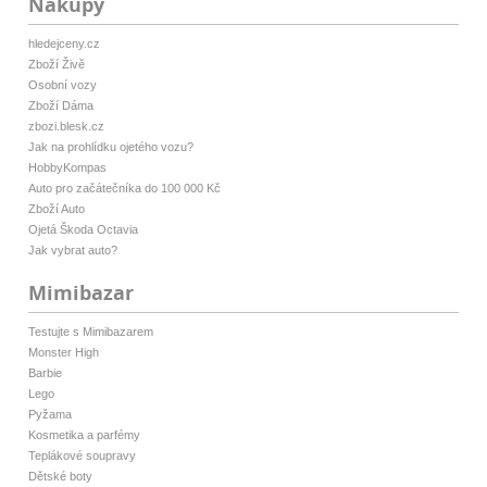
Nákupy
hledejceny.cz
Zboží Živě
Osobní vozy
Zboží Dáma
zbozi.blesk.cz
Jak na prohlídku ojetého vozu?
HobbyKompas
Auto pro začátečníka do 100 000 Kč
Zboží Auto
Ojetá Škoda Octavia
Jak vybrat auto?
Mimibazar
Testujte s Mimibazarem
Monster High
Barbie
Lego
Pyžama
Kosmetika a parfémy
Teplákové soupravy
Dětské boty