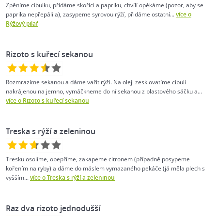
Zpěníme cibulku, přidáme skořici a papriku, chvílí opékáme (pozor, aby se
paprika nepřepálila), zasypeme syrovou rýží, přidáme ostatní...
více o
Rýžový pilaf
Rizoto s kuřecí sekanou
Rozmrazíme sekanou a dáme vařit rýži. Na oleji zesklovatíme cibuli
nakrájenou na jemno, vymáčkneme do ní sekanou z plastového sáčku a...
více o Rizoto s kuřecí sekanou
Treska s rýží a zeleninou
Tresku osolíme, opepříme, zakapeme citronem (případně posypeme
kořením na ryby) a dáme do máslem vymazaného pekáče (já měla plech s
vyšším...
více o Treska s rýží a zeleninou
Raz dva rizoto jednodušší