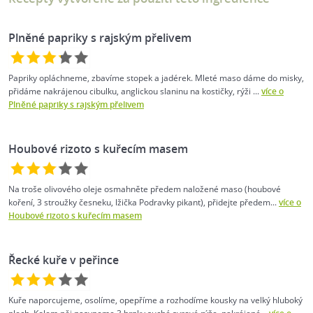
Plněné papriky s rajským přelivem
Papriky opláchneme, zbavíme stopek a jadérek. Mleté maso dáme do misky,
přidáme nakrájenou cibulku, anglickou slaninu na kostičky, rýži ...
více o
Plněné papriky s rajským přelivem
Houbové rizoto s kuřecím masem
Na troše olivového oleje osmahněte předem naložené maso (houbové
koření, 3 stroužky česneku, lžička Podravky pikant), přidejte předem...
více o
Houbové rizoto s kuřecím masem
Řecké kuře v peřince
Kuře naporcujeme, osolíme, opepříme a rozhodíme kousky na velký hluboký