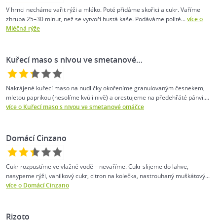
V hrnci necháme vařit rýži a mléko. Poté přidáme skořici a cukr. Vaříme
zhruba 25–30 minut, než se vytvoří hustá kaše. Podáváme polité...
více o
Mléčná rýže
Kuřecí maso s nivou ve smetanové…
Nakrájené kuřecí maso na nudličky okořeníme granulovaným česnekem,
mletou paprikou (nesolíme kvůli nivě) a orestujeme na předehřáté pánvi....
více o Kuřecí maso s nivou ve smetanové omáčce
Domácí Cinzano
Cukr rozpustíme ve vlažné vodě – nevaříme. Cukr slijeme do lahve,
nasypeme rýži, vanilkový cukr, citron na kolečka, nastrouhaný muškátový...
více o Domácí Cinzano
Rizoto