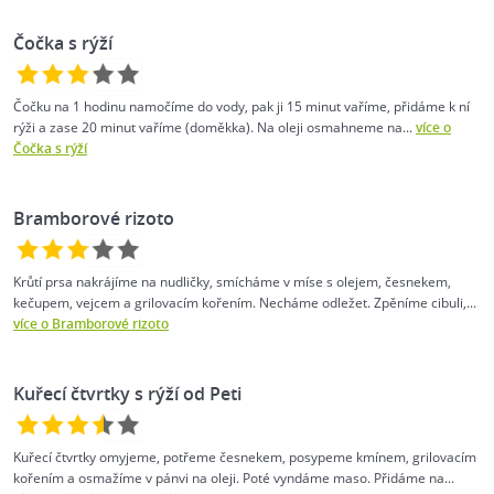
Čočka s rýží
Čočku na 1 hodinu namočíme do vody, pak ji 15 minut vaříme, přidáme k ní
rýži a zase 20 minut vaříme (doměkka). Na oleji osmahneme na...
více o
Čočka s rýží
Bramborové rizoto
Krůtí prsa nakrájíme na nudličky, smícháme v míse s olejem, česnekem,
kečupem, vejcem a grilovacím kořením. Necháme odležet. Zpěníme cibuli,...
více o Bramborové rizoto
Kuřecí čtvrtky s rýží od Peti
Kuřecí čtvrtky omyjeme, potřeme česnekem, posypeme kmínem, grilovacím
kořením a osmažíme v pánvi na oleji. Poté vyndáme maso. Přidáme na...