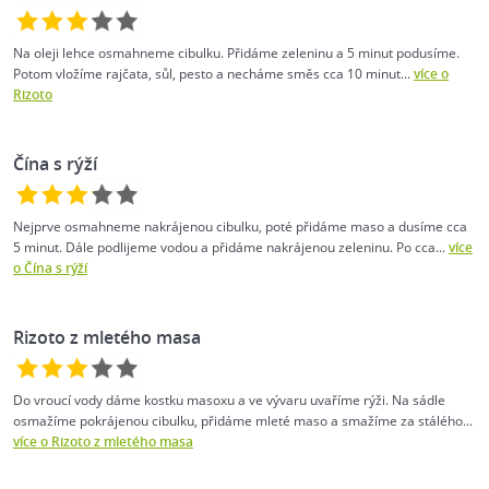
Na oleji lehce osmahneme cibulku. Přidáme zeleninu a 5 minut podusíme.
Potom vložíme rajčata, sůl, pesto a necháme směs cca 10 minut...
více o
Rizoto
Čína s rýží
Nejprve osmahneme nakrájenou cibulku, poté přidáme maso a dusíme cca
5 minut. Dále podlijeme vodou a přidáme nakrájenou zeleninu. Po cca...
více
o Čína s rýží
Rizoto z mletého masa
Do vroucí vody dáme kostku masoxu a ve vývaru uvaříme rýži. Na sádle
osmažíme pokrájenou cibulku, přidáme mleté maso a smažíme za stálého...
více o Rizoto z mletého masa