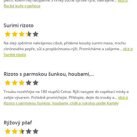
plech. Kolem něj nasypeme 3 hrnky suché syrové rýže, nakrájené...
více o
Řecké kuře v peřince
Surimi rizoto
Na oleji zpěníme nakrájenou cibuli, přidáme kousky surimi masa, trochu
citrónového pepře, sůl a propláchnutou rýži. Promícháme a zalijeme...
více o
Surimi rizoto
Rizoto s parmskou šunkou, houbami,…
Troubu rozehřejte na 180 stupňů Celsia. Rýži nasypte do zapékací misky a
zalijte vývarem. Pořádně promíchejte. Přiklopte, dejte do trouby a...
více o
Rizoto s parmskou šunkou, houbami, chilli a rukolou podle Kamily
Rýžový pilaf