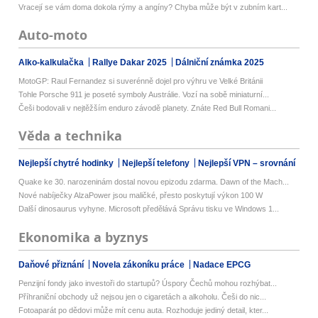
Vracejí se vám doma dokola rýmy a angíny? Chyba může být v zubním kart...
Auto-moto
Alko-kalkulačka
Rallye Dakar 2025
Dálniční známka 2025
MotoGP: Raul Fernandez si suverénně dojel pro výhru ve Velké Británii
Tohle Porsche 911 je poseté symboly Austrálie. Vozí na sobě miniaturní...
Češi bodovali v nejtěžším enduro závodě planety. Znáte Red Bull Romani...
Věda a technika
Nejlepší chytré hodinky
Nejlepší telefony
Nejlepší VPN – srovnání
Quake ke 30. narozeninám dostal novou epizodu zdarma. Dawn of the Mach...
Nové nabíječky AlzaPower jsou maličké, přesto poskytují výkon 100 W
Další dinosaurus vyhyne. Microsoft předělává Správu tisku ve Windows 1...
Ekonomika a byznys
Daňové přiznání
Novela zákoníku práce
Nadace EPCG
Penzijní fondy jako investoři do startupů? Úspory Čechů mohou rozhýbat...
Příhraniční obchody už nejsou jen o cigaretách a alkoholu. Češi do nic...
Fotoaparát po dědovi může mít cenu auta. Rozhoduje jediný detail, kter...