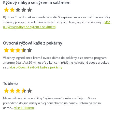
Rýžový nákyp se sýrem a salámem
Rýži uvaříme doměkka v osolené vodě. V zapékací misce osmažíme kostičky
salámu, přisypeme zeleninu, vmícháme rýži, mléko, vejce a strouhaný...
více
o Rýžový nákyp se sýrem a salámem
Ovocná rýžová kaše z pekárny
Všechny ingredience kromě ovoce dáme do pekárny a zapneme program
„marmeláda“. Asi 20 minut před koncem přidáme nakrájené ovoce a pokud
se...
více o Ovocná rýžová kaše z pekárny
Toblero
Maso nakrájené na nudličky "vykoupeme" v misce s olejem. Maso
přecedíme do jiné misky a olej ponecháme na pánev. Potom na maso
dáme...
více o Toblero