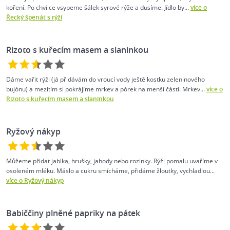
koření. Po chvilce vsypeme šálek syrové rýže a dusíme. Jídlo by...
více o
Řecký špenát s rýží
Rizoto s kuřecím masem a slaninkou
Dáme vařit rýži (já přidávám do vroucí vody ještě kostku zeleninového
bujónu) a mezitím si pokrájíme mrkev a pórek na menší části. Mrkev...
více o
Rizoto s kuřecím masem a slaninkou
Ryžový nákyp
Můžeme přidat jablka, hrušky, jahody nebo rozinky. Rýži pomalu uvaříme v
osoleném mléku. Máslo a cukru smícháme, přidáme žloutky, vychladlou...
více o Ryžový nákyp
Babiččiny plněné papriky na pátek