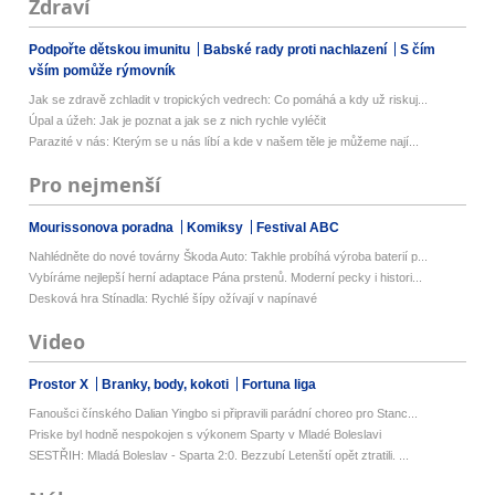
Zdraví
Podpořte dětskou imunitu
Babské rady proti nachlazení
S čím
vším pomůže rýmovník
Jak se zdravě zchladit v tropických vedrech: Co pomáhá a kdy už riskuj...
Úpal a úžeh: Jak je poznat a jak se z nich rychle vyléčit
Parazité v nás: Kterým se u nás líbí a kde v našem těle je můžeme nají...
Pro nejmenší
Mourissonova poradna
Komiksy
Festival ABC
Nahlédněte do nové továrny Škoda Auto: Takhle probíhá výroba baterií p...
Vybíráme nejlepší herní adaptace Pána prstenů. Moderní pecky i histori...
Desková hra Stínadla: Rychlé šípy ožívají v napínavé
Video
Prostor X
Branky, body, kokoti
Fortuna liga
Fanoušci čínského Dalian Yingbo si připravili parádní choreo pro Stanc...
Priske byl hodně nespokojen s výkonem Sparty v Mladé Boleslavi
SESTŘIH: Mladá Boleslav - Sparta 2:0. Bezzubí Letenští opět ztratili. ...