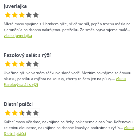
Juverlajka
Mleté maso spojíme s 1 hrnkem rýže, přidáme sůl, pepř a trochu másla na
zjemnění a na drobno nakrájenou petrželku. Ze směsi vytvarujeme malé...
více o Juverlajka
Fazolový salát s rýží
Uvaříme rýži ve varném sáčku ve slané vodě. Mezitím nakrájíme salátovou
okurku, papriku a rajčata na kousky, cherry rajčata jen na půlky....
více o
Fazolový salát s rýží
Dietní ptáčci
Kuřecí maso očistíme, nakrájíme na řízky, naklepeme a osolíme. Kořenovou
zeleninu oloupeme, nakrájíme na drobné kousky a podusíme s rýží v...
více o
Dietní ptáčci