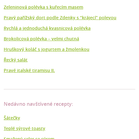
Zeleninová polévka s kuřecím masem
Pravý pařížský dort podle Zdenky s “krájecí” polevou
Rychlá a jednoduchá kvasnicová polévka
Brokolicová polévka –⁠ velmi chutná
Hruškový koláč s jogurtem a žmolenkou
Řecký salát
Pravé italské tiramisu II.
Nedávno navštívené recepty:
Šátečky
Teplé sýrové toasty
Smažený celer se sýrem