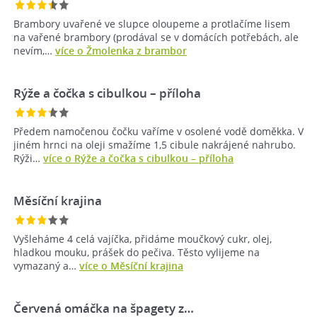
Brambory uvařené ve slupce oloupeme a protlačíme lisem
na vařené brambory (prodával se v domácích potřebách, ale
nevím,…
více o Žmolenka z brambor
Rýže a čočka s cibulkou –⁠ příloha
Předem namočenou čočku vaříme v osolené vodě doměkka. V
jiném hrnci na oleji smažíme 1,5 cibule nakrájené nahrubo.
Rýži…
více o Rýže a čočka s cibulkou –⁠ příloha
Měsíční krajina
Vyšleháme 4 celá vajíčka, přidáme moučkový cukr, olej,
hladkou mouku, prášek do pečiva. Těsto vylijeme na
vymazaný a…
více o Měsíční krajina
Červená omáčka na špagety z…