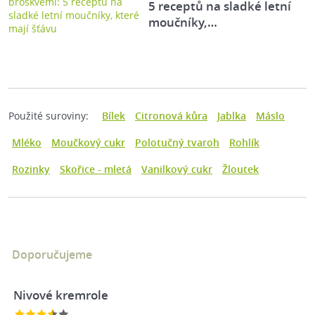
5 receptů na sladké letní
moučníky,…
Použité suroviny:
Bílek
Citronová kůra
Jablka
Máslo
Mléko
Moučkový cukr
Polotučný tvaroh
Rohlík
Rozinky
Skořice - mletá
Vanilkový cukr
Žloutek
Doporučujeme
Nivové kremrole