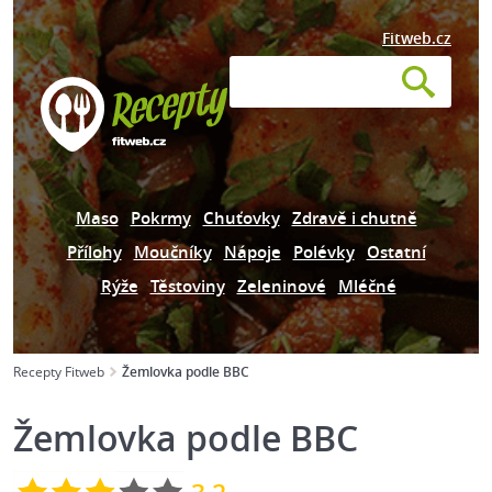
Fitweb.cz
Maso
Pokrmy
Chuťovky
Zdravě i chutně
Přílohy
Moučníky
Nápoje
Polévky
Ostatní
Rýže
Těstoviny
Zeleninové
Mléčné
Recepty Fitweb
Žemlovka podle BBC
Žemlovka podle BBC