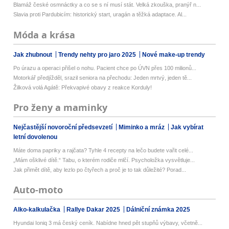
Blamáž české osmnáctky a co se s ní musí stát. Velká zkouška, pranýř n...
Slavia proti Pardubicím: historický start, uragán a těžká adaptace. Al...
Móda a krása
Jak zhubnout
Trendy nehty pro jaro 2025
Nové make-up trendy
Po úrazu a operaci přišel o nohu. Pacient chce po ÚVN přes 100 milionů...
Motorkář předjížděl, srazil seniora na přechodu: Jeden mrtvý, jeden tě...
Žilková volá Agátě: Překvapivé obavy z reakce Korduly!
Pro ženy a maminky
Nejčastější novoroční předsevzetí
Miminko a mráz
Jak vybírat
letní dovolenou
Máte doma papriky a rajčata? Tyhle 4 recepty na lečo budete vařit celé...
„Mám ošklivé dítě.“ Tabu, o kterém rodiče mlčí. Psycholožka vysvětluje...
Jak přimět dítě, aby lezlo po čtyřech a proč je to tak důležité? Porad...
Auto-moto
Alko-kalkulačka
Rallye Dakar 2025
Dálniční známka 2025
Hyundai Ioniq 3 má český ceník. Nabídne hned pět stupňů výbavy, včetně...