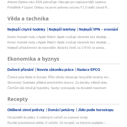
Anketa Ojetina roku 2026 pokračuje: Hlasujte pro nejúspornější spalova...
Pondělník F1sport: Ohlasy na první polovinu sezony F1 či další závod R...
Věda a technika
Nejlepší chytré hodinky
Nejlepší telefony
Nejlepší VPN – srovnání
Konec hranaté nudy u Apple Watch. Apple zvažuje náramek bez displeje, ...
Konec hranaté nudy u Apple Watch. Apple zvažuje náramek bez displeje, ...
Nejlepší příslušenství do kanceláře. Alzácký čistič za 179 Kč se posta...
Ekonomika a byznys
Daňové přiznání
Novela zákoníku práce
Nadace EPCG
Čínská auta Made in Europe. Říše středu obsazuje nevyužité továrny evr...
Slovenský Sudolabs přilákal amerického dravce. Za desítky milionů dola...
Čechům dál zdražují hypotéky. Sazby vystoupaly na dvouleté maximum
Recepty
Oblíbené zimní polévky
Domácí pekárny
Jídlo podle horoskopu
Od pondělí do pátku: 5 rodinných večeří ze srpnové úrody
Rychlé prázdninové obědy či večeře: 10 receptů, se kterými uspějete i ...