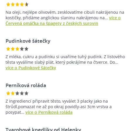
Na oleji, nejlépe olivovém, zesklovatíme cibuli nakrájenou na
kostičky, přidáme anglickou slaninu nakrájenou na…
více o
Červená omáčka na špagety z českých surovin
Pudinkové šátečky
Z mléka, cukru a pudinku si uvaříme tuhý pudink. Z listového
těsta vyválíme slabý plát, který pokrájíme na čtverce. Do…
více o Pudinkové šátečky
Perníková roláda
Z ingrediencí připravit těsto, vyválet 3 placky jako na
štrůdl,pomazat ne až po okraj povidly-asi 3cm vrstva a
posypat…
více o Perníková roláda
Tvarohové knedlíky od Helenky