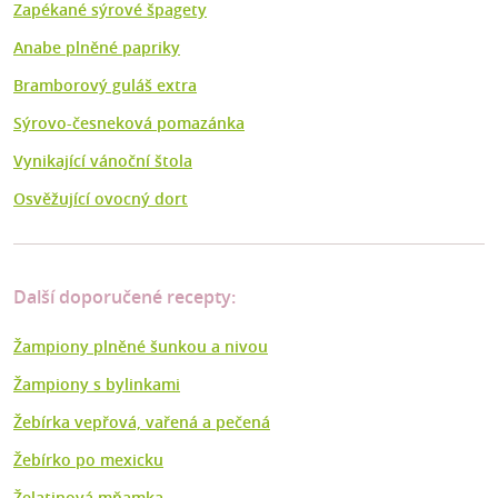
Zapékané sýrové špagety
Anabe plněné papriky
Bramborový guláš extra
Sýrovo-česneková pomazánka
Vynikající vánoční štola
Osvěžující ovocný dort
Další doporučené recepty:
Žampiony plněné šunkou a nivou
Žampiony s bylinkami
Žebírka vepřová, vařená a pečená
Žebírko po mexicku
Želatinová mňamka