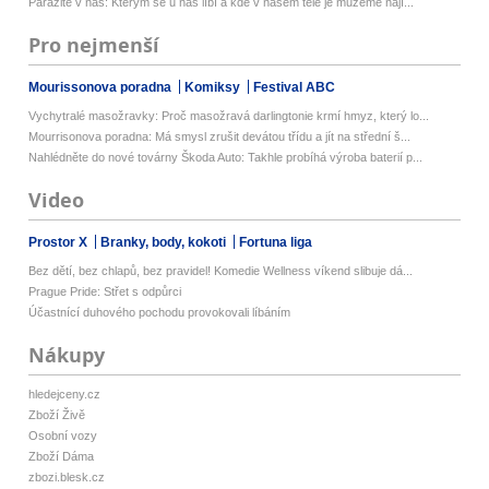
Parazité v nás: Kterým se u nás líbí a kde v našem těle je můžeme nají...
Pro nejmenší
Mourissonova poradna
Komiksy
Festival ABC
Vychytralé masožravky: Proč masožravá darlingtonie krmí hmyz, který lo...
Mourrisonova poradna: Má smysl zrušit devátou třídu a jít na střední š...
Nahlédněte do nové továrny Škoda Auto: Takhle probíhá výroba baterií p...
Video
Prostor X
Branky, body, kokoti
Fortuna liga
Bez dětí, bez chlapů, bez pravidel! Komedie Wellness víkend slibuje dá...
Prague Pride: Střet s odpůrci
Účastnící duhového pochodu provokovali líbáním
Nákupy
hledejceny.cz
Zboží Živě
Osobní vozy
Zboží Dáma
zbozi.blesk.cz