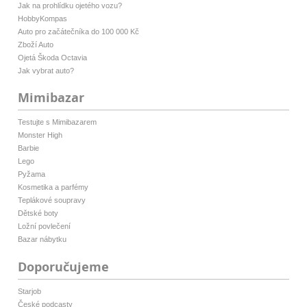
Jak na prohlídku ojetého vozu?
HobbyKompas
Auto pro začátečníka do 100 000 Kč
Zboží Auto
Ojetá Škoda Octavia
Jak vybrat auto?
Mimibazar
Testujte s Mimibazarem
Monster High
Barbie
Lego
Pyžama
Kosmetika a parfémy
Teplákové soupravy
Dětské boty
Ložní povlečení
Bazar nábytku
Doporučujeme
Starjob
České podcasty