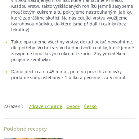
vrstvou nakrájených rohlíků, které namáčíme v mléku.
Každou vrstvu takto vyskládaných rohlíků jemně zasypeme
moučkovým cukrem a tu pokryjeme nastrouhanými jablky,
které zaprášíme skořicí. Na následující vrstvu využijeme
tvarohovou nádivku, do které jsme přidali i rozinky (bez
tekutiny).
Takto opakujeme všechny vrstvy, dokud pekáč nevyplníme,
dle potřeby. Vrchní vrstvu budou tvořit rohlíky, které jemně
zasypeme moučkovým cukrem i skořicí. Zbylým mlékem
polijeme žemlovku.
Dáme péct cca na 45 minut, poté na povrch žemlovky
přidáme sníh, ušlehaný z 1 bílku a pečeme cca 5 minut.
Zařazení:
Zdravě i chutně
Ovoce
Česko
Podobné recepty