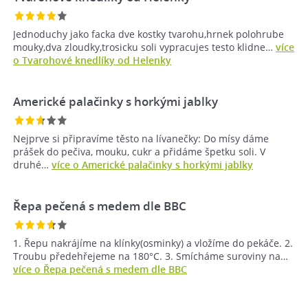
Jednoduchy jako facka dve kostky tvarohu,hrnek polohrube
mouky,dva zloudky,trosicku soli vypracujes testo klidne…
více
o Tvarohové knedlíky od Helenky
Americké palačinky s horkými jablky
Nejprve si připravíme těsto na lívanečky: Do mísy dáme
prášek do pečiva, mouku, cukr a přidáme špetku soli. V
druhé…
více o Americké palačinky s horkými jablky
Řepa pečená s medem dle BBC
1. Řepu nakrájíme na klínky(osminky) a vložíme do pekáče. 2.
Troubu předehřejeme na 180°C. 3. Smícháme suroviny na…
více o Řepa pečená s medem dle BBC