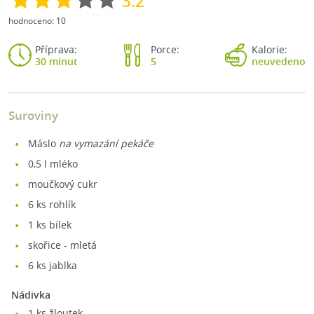
3.2
hodnoceno:
10
Příprava:
Porce:
Kalorie:
30 minut
5
neuvedeno
Suroviny
máslo
na vymazání pekáče
0,5
l mléko
moučkový cukr
6
ks rohlík
1
ks bílek
skořice - mletá
6
ks jablka
Nádivka
1
ks žloutek