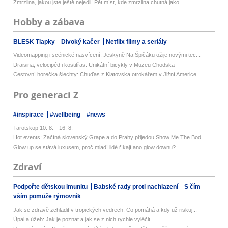
Zmrzlina, jakou jste ještě nejedli! Pět míst, kde zmrzlina chutná jako...
Hobby a zábava
BLESK Tlapky
Divoký kačer
Netflix filmy a seriály
Videomapping i scénické nasvícení. Jeskyně Na Špičáku ožije novými tec...
Draisina, velocipéd i kostitřas: Unikátní bicykly v Muzeu Chodska
Cestovní horečka šlechty: Chuďas z Klatovska otrokářem v Jižní Americe
Pro generaci Z
#inspirace
#wellbeing
#news
Tarotskop 10. 8.—16. 8.
Hot events: Začíná slovenský Grape a do Prahy přijedou Show Me The Bod...
Glow up se stává luxusem, proč mladí lidé říkají ano glow downu?
Zdraví
Podpořte dětskou imunitu
Babské rady proti nachlazení
S čím
vším pomůže rýmovník
Jak se zdravě zchladit v tropických vedrech: Co pomáhá a kdy už riskuj...
Úpal a úžeh: Jak je poznat a jak se z nich rychle vyléčit