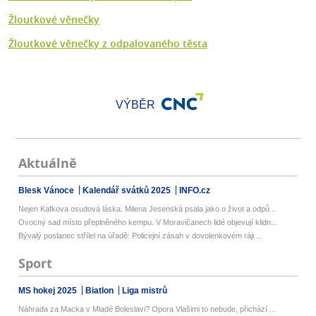
Žloutkové věnečky
Žloutkové věnečky z odpalovaného těsta
VÝBĚR
Aktuálně
Blesk Vánoce
Kalendář svátků 2025
INFO.cz
Nejen Kafkova osudová láska. Milena Jesenská psala jako o život a odpů...
Ovocný sad místo přeplněného kempu. V Moravičanech lidé objevují klidn...
Bývalý poslanec střílel na úřadě: Policejní zásah v dovolenkovém ráji ...
Sport
MS hokej 2025
Biatlon
Liga mistrů
Náhrada za Macka v Mladé Boleslavi? Opora Vlašimi to nebude, přichází ...