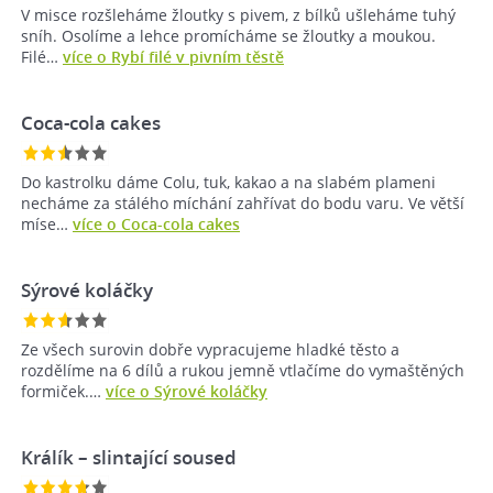
V misce rozšleháme žloutky s pivem, z bílků ušleháme tuhý
sníh. Osolíme a lehce promícháme se žloutky a moukou.
Filé…
více o Rybí filé v pivním těstě
Coca-cola cakes
Do kastrolku dáme Colu, tuk, kakao a na slabém plameni
necháme za stálého míchání zahřívat do bodu varu. Ve větší
míse…
více o Coca-cola cakes
Sýrové koláčky
Ze všech surovin dobře vypracujeme hladké těsto a
rozdělíme na 6 dílů a rukou jemně vtlačíme do vymaštěných
formiček.…
více o Sýrové koláčky
Králík – slintající soused