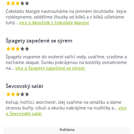
Čokoládu Margot nastrouháme na jemném struhladle. Vejce
rozklepneme, oddělíme žloutky od bílků a z bílků ušleháme
tuhý…
více o Moučník z čokolády Margot
Špagety zapečené se sýrem
Špagety vsypeme do osolené vařící vody, uvaříme, scedíme a
necháme okapat. Šunku pokrájenou na kostičky osmahneme
na…
více o Špagety zapečené se sýrem
Ševcovský salát
Kečup, hořčici, worchestr, olej svaříme na omáčku a dáme
stranou buřty, cibuli a okurku nakrájíme na nudličky a…
více
o Ševcovský salát