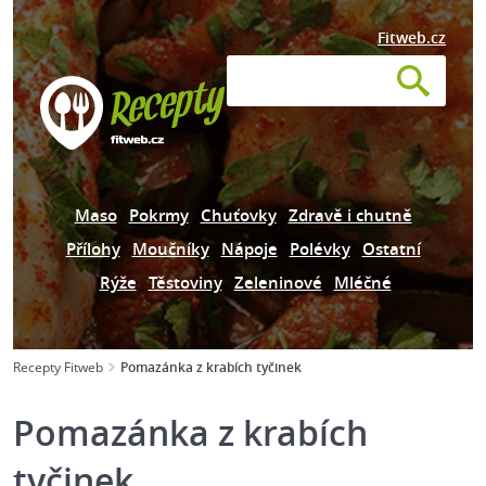
Fitweb.cz
Maso
Pokrmy
Chuťovky
Zdravě i chutně
Přílohy
Moučníky
Nápoje
Polévky
Ostatní
Rýže
Těstoviny
Zeleninové
Mléčné
Recepty Fitweb
Pomazánka z krabích tyčinek
Pomazánka z krabích
tyčinek