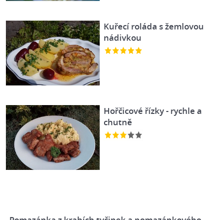
Kuřecí roláda s žemlovou
nádivkou
Hořčicové řízky - rychle a
chutně
Pomazánka z krabích tyčinek a pomazánkového