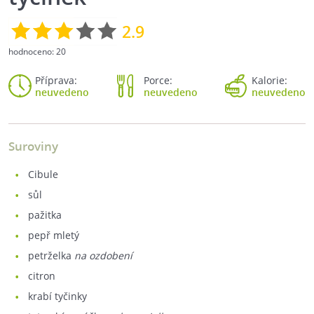
2.9
hodnoceno:
20
Příprava:
Porce:
Kalorie:
neuvedeno
neuvedeno
neuvedeno
Suroviny
cibule
sůl
pažitka
pepř mletý
petrželka
na ozdobení
citron
krabí tyčinky