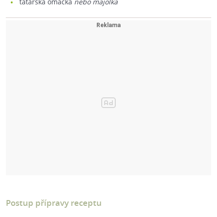
tatarská omáčka
nebo majolka
Postup přípravy receptu