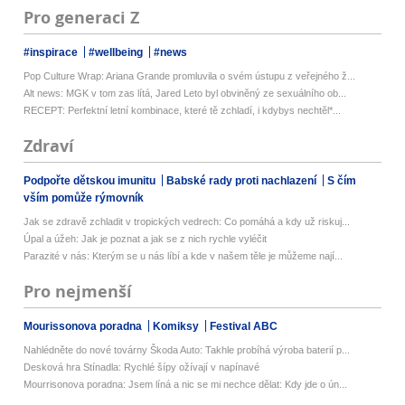
Pro generaci Z
#inspirace
#wellbeing
#news
Pop Culture Wrap: Ariana Grande promluvila o svém ústupu z veřejného ž...
Alt news: MGK v tom zas lítá, Jared Leto byl obviněný ze sexuálního ob...
RECEPT: Perfektní letní kombinace, které tě zchladí, i kdybys nechtěl*...
Zdraví
Podpořte dětskou imunitu
Babské rady proti nachlazení
S čím
vším pomůže rýmovník
Jak se zdravě zchladit v tropických vedrech: Co pomáhá a kdy už riskuj...
Úpal a úžeh: Jak je poznat a jak se z nich rychle vyléčit
Parazité v nás: Kterým se u nás líbí a kde v našem těle je můžeme nají...
Pro nejmenší
Mourissonova poradna
Komiksy
Festival ABC
Nahlédněte do nové továrny Škoda Auto: Takhle probíhá výroba baterií p...
Desková hra Stínadla: Rychlé šípy ožívají v napínavé
Mourrisonova poradna: Jsem líná a nic se mi nechce dělat: Kdy jde o ún...