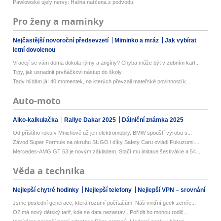
Pawlowské ujely nervy: Halina nařčena z podvodu!
Pro ženy a maminky
Nejčastější novoroční předsevzetí
Miminko a mráz
Jak vybírat
letní dovolenou
Vracejí se vám doma dokola rýmy a angíny? Chyba může být v zubním kart...
Tipy, jak usnadnit prvňáčkovi nástup do školy
Tady hlídám já! 40 momentek, na kterých převzali mateřské povinnosti k...
Auto-moto
Alko-kalkulačka
Rallye Dakar 2025
Dálniční známka 2025
Od příštího roku v Mnichově už jen elektromobily. BMW spouští výrobu s...
Závod Super Formule na okruhu SUGO i díky Safety Caru ovládl Fukuzumi....
Mercedes-AMG GT 53 je novým základem. Stačí mu imitace šestiválce a 54...
Věda a technika
Nejlepší chytré hodinky
Nejlepší telefony
Nejlepší VPN – srovnání
Jsme poslední generace, která rozumí počítačům. Náš vnitřní geek zemře...
O2 má nový dětský tarif, kde se data nezastaví. Pořídit ho mohou rodič...