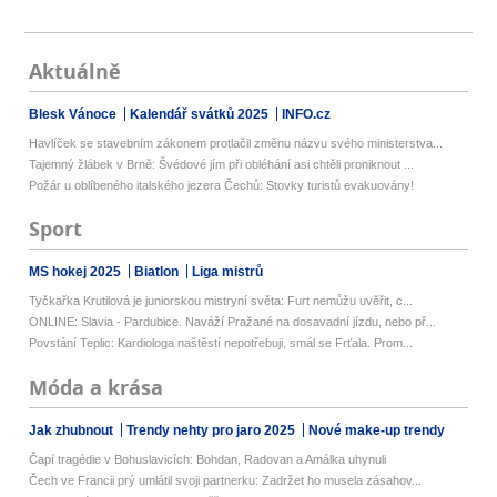
Aktuálně
Blesk Vánoce
Kalendář svátků 2025
INFO.cz
Havlíček se stavebním zákonem protlačil změnu názvu svého ministerstva...
Tajemný žlábek v Brně: Švédové jím při obléhání asi chtěli proniknout ...
Požár u oblíbeného italského jezera Čechů: Stovky turistů evakuovány!
Sport
MS hokej 2025
Biatlon
Liga mistrů
Tyčkařka Krutilová je juniorskou mistryní světa: Furt nemůžu uvěřit, c...
ONLINE: Slavia - Pardubice. Naváží Pražané na dosavadní jízdu, nebo př...
Povstání Teplic: Kardiologa naštěstí nepotřebuji, smál se Frťala. Prom...
Móda a krása
Jak zhubnout
Trendy nehty pro jaro 2025
Nové make-up trendy
Čapí tragédie v Bohuslavicích: Bohdan, Radovan a Amálka uhynuli
Čech ve Francii prý umlátil svoji partnerku: Zadržet ho musela zásahov...