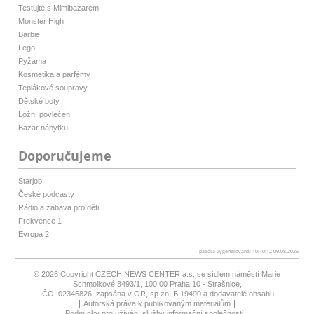
Testujte s Mimibazarem
Monster High
Barbie
Lego
Pyžama
Kosmetika a parfémy
Teplákové soupravy
Dětské boty
Ložní povlečení
Bazar nábytku
Doporučujeme
Starjob
České podcasty
Rádio a zábava pro děti
Frekvence 1
Evropa 2
patička vygenerovaná: 10:10:12 09.08.2026
© 2026 Copyright
CZECH NEWS CENTER a.s.
se sídlem náměstí Marie
Schmolkové 3493/1, 100 00 Praha 10 - Strašnice,
IČO: 02346826, zapsána v OR, sp.zn. B 19490 a dodavatelé obsahu
Autorská práva k publikovaným materiálům
Podmínky pro užívání služby informační společnosti