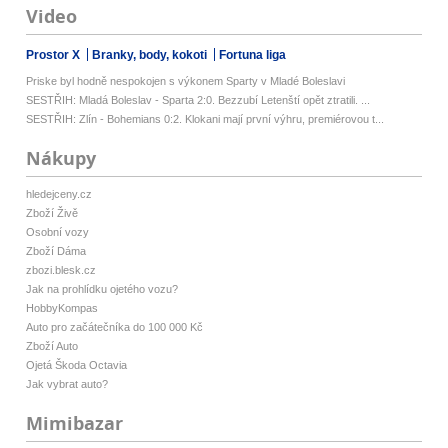
Video
Prostor X
Branky, body, kokoti
Fortuna liga
Priske byl hodně nespokojen s výkonem Sparty v Mladé Boleslavi
SESTŘIH: Mladá Boleslav - Sparta 2:0. Bezzubí Letenští opět ztratili. ...
SESTŘIH: Zlín - Bohemians 0:2. Klokani mají první výhru, premiérovou t...
Nákupy
hledejceny.cz
Zboží Živě
Osobní vozy
Zboží Dáma
zbozi.blesk.cz
Jak na prohlídku ojetého vozu?
HobbyKompas
Auto pro začátečníka do 100 000 Kč
Zboží Auto
Ojetá Škoda Octavia
Jak vybrat auto?
Mimibazar