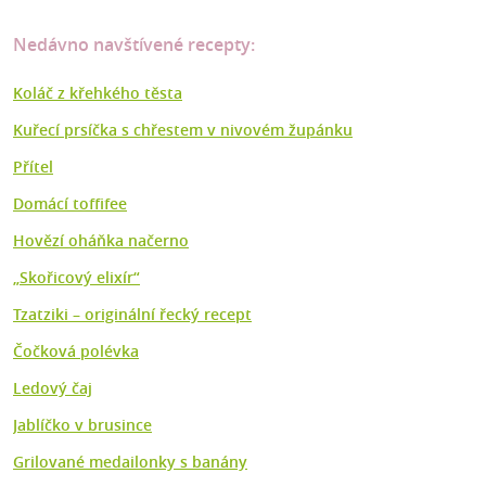
Nedávno navštívené recepty:
Koláč z křehkého těsta
Kuřecí prsíčka s chřestem v nivovém župánku
Přítel
Domácí toffifee
Hovězí oháňka načerno
„Skořicový elixír“
Tzatziki – originální řecký recept
Čočková polévka
Ledový čaj
Jablíčko v brusince
Grilované medailonky s banány