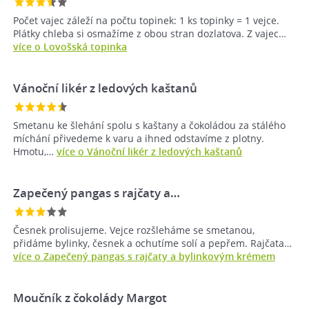
Počet vajec záleží na počtu topinek: 1 ks topinky = 1 vejce.
Plátky chleba si osmažíme z obou stran dozlatova. Z vajec…
více o Lovošská topinka
Vánoční likér z ledových kaštanů
Smetanu ke šlehání spolu s kaštany a čokoládou za stálého
míchání přivedeme k varu a ihned odstavíme z plotny.
Hmotu,…
více o Vánoční likér z ledových kaštanů
Zapečený pangas s rajčaty a…
Česnek prolisujeme. Vejce rozšleháme se smetanou,
přidáme bylinky, česnek a ochutíme solí a pepřem. Rajčata…
více o Zapečený pangas s rajčaty a bylinkovým krémem
Moučník z čokolády Margot