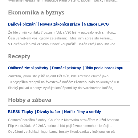
Vybíráme nejlepší herní adaptace Pána prstenů. Moderní pecky i histori...
Ekonomika a byznys
Daňové přiznání
Novela zákoníku práce
Nadace EPCG
Že lidé chtějí kombíky? Luxusní Volva V90 leží v autosalonech s milion...
Češi ve velkém vozí ojetiny ze zahraničí. Mezi nimi i přes sto Ferrari...
V Holešovicích má vzniknout nové koupaliště. Bazén chtějí napustit vod...
Recepty
Oblíbené zimní polévky
Domácí pekárny
Jídlo podle horoskopu
Zmrzlina, jakou jste ještě nejedli! Pět míst, kde zmrzlina chutná jako...
10 nejlepších receptů na švestkové koláče: Přenesou vás do kuchyně u b...
Sladký poklad u cesty: Využijte letní špendlíky do tvarohového koláče,...
Hobby a zábava
BLESK Tlapky
Divoký kačer
Netflix filmy a seriály
Cestovní horečka šlechty: Chuďas z Klatovska otrokářem v Jižní Americe
Filip Vondrášek: V Jižní Americe si lidé plují životem mnohem lehčeji,...
Osvěžení ve Schladmingu: Lamy, ferraty i koulovačka v létě jsou jen pá...