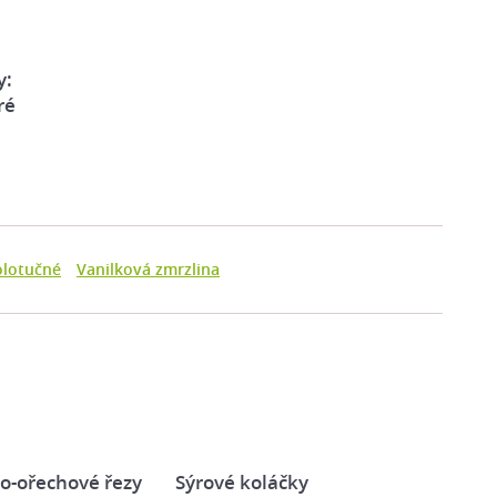
y:
ré
olotučné
Vanilková zmrzlina
o-ořechové řezy
Sýrové koláčky