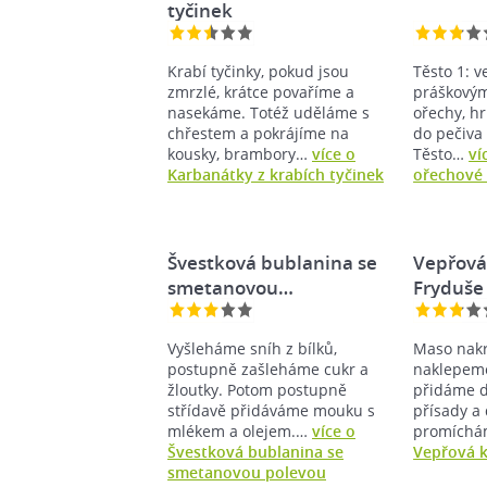
tyčinek
Krabí tyčinky, pokud jsou
Těsto 1: v
zmrzlé, krátce povaříme a
práškový
nasekáme. Totéž uděláme s
ořechy, h
chřestem a pokrájíme na
do pečiva
kousky, brambory…
více o
Těsto…
ví
Karbanátky z krabích tyčinek
ořechové 
Švestková bublanina se
Vepřová 
smetanovou…
Fryduše
Vyšleháme sníh z bílků,
Maso nakr
postupně zašleháme cukr a
naklepeme
žloutky. Potom postupně
přidáme d
střídavě přidáváme mouku s
přísady a
mlékem a olejem.…
více o
promíchá
Švestková bublanina se
Vepřová k
smetanovou polevou