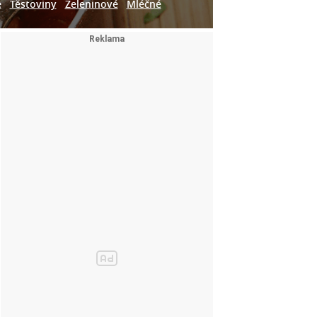
e
Těstoviny
Zeleninové
Mléčné