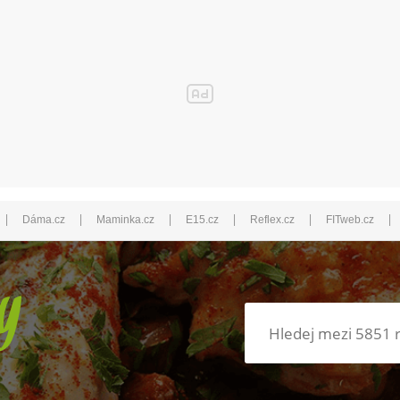
|
|
|
|
|
|
Dáma.cz
Maminka.cz
E15.cz
Reflex.cz
FITweb.cz