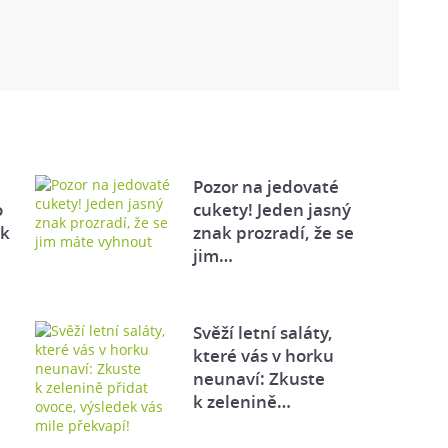
Pozor na jedovaté
o
cukety! Jeden jasný
ek
znak prozradí, že se
jim…
Svěží letní saláty,
které vás v horku
neunaví: Zkuste
k zelenině…