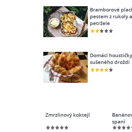
Bramborové plac
pestem z rukoly 
petržele
Domácí houstičky
sušeného droždí
Zmrzlinový koktejl
Banánov
spaní