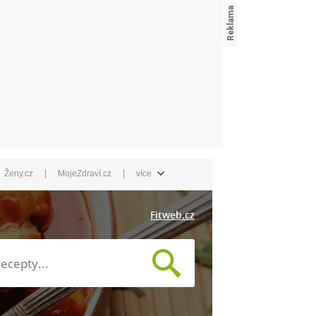
|
|
Ženy.cz
MojeZdraví.cz
více
Fitweb.cz