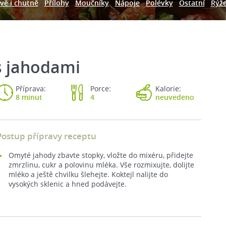
vě i chutně
Přílohy
Moučníky
Nápoje
Polévky
Ostatní
Rýž
 s jahodami
Příprava:
Porce:
Kalorie:
8 minut
4
neuvedeno
Postup přípravy receptu
Omyté jahody zbavte stopky, vložte do mixéru, přidejte
zmrzlinu, cukr a polovinu mléka. Vše rozmixujte, dolijte
mléko a ještě chvilku šlehejte. Koktejl nalijte do
vysokých sklenic a hned podávejte.