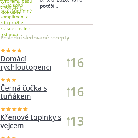
potěší…
Poslední sledované recepty
Domácí
16
rychloutopenci
Černá čočka s
16
tuňákem
Křenové topinky s
13
vejcem