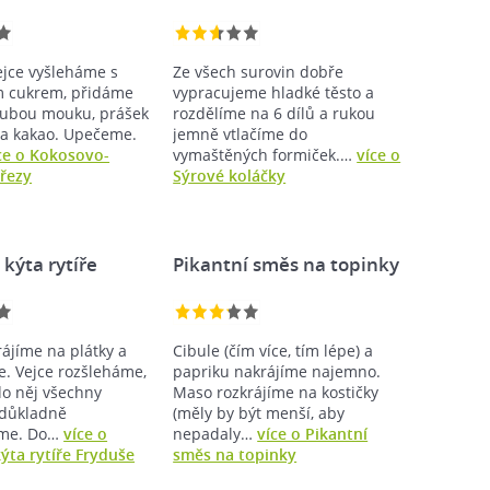
ejce vyšleháme s
Ze všech surovin dobře
m cukrem, přidáme
vypracujeme hladké těsto a
rubou mouku, prášek
rozdělíme na 6 dílů a rukou
 a kakao. Upečeme.
jemně vtlačíme do
ce o Kokosovo-
vymaštěných formiček.…
více o
řezy
Sýrové koláčky
kýta rytíře
Pikantní směs na topinky
ájíme na plátky a
Cibule (čím více, tím lépe) a
. Vejce rozšleháme,
papriku nakrájíme najemno.
o něj všechny
Maso rozkrájíme na kostičky
 důkladně
(měly by být menší, aby
me. Do…
více o
nepadaly…
více o Pikantní
ýta rytíře Fryduše
směs na topinky