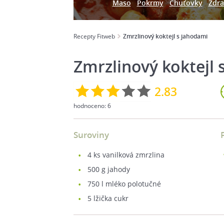
Maso
Pokrmy
Chuťovky
Zdra
Recepty Fitweb
Zmrzlinový koktejl s jahodami
Zmrzlinový koktejl
2.83
hodnoceno:
6
Suroviny
4
ks vanilková zmrzlina
500
g jahody
750
l mléko polotučné
5
lžička cukr