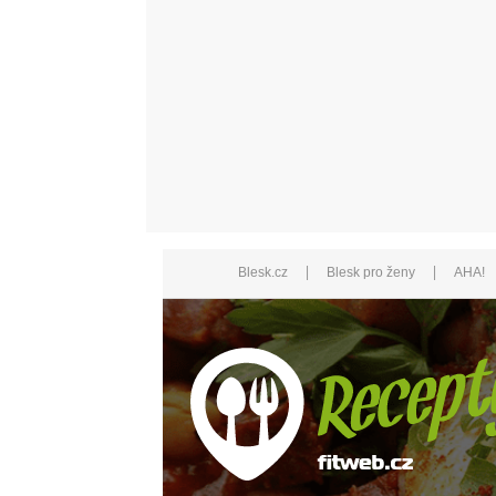
|
|
Blesk.cz
Blesk pro ženy
AHA!