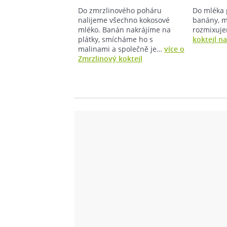
Do zmrzlinového poháru
Do mléka 
nalijeme všechno kokosové
banány, m
mléko. Banán nakrájíme na
rozmixuj
plátky, smícháme ho s
koktejl n
malinami a společně je…
více o
Zmrzlinový koktejl