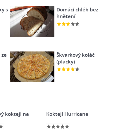
ky s
Domácí chléb bez
a
hnětení
 ze
Škvarkový koláč
(placky)
ý koktejl na
Koktejl Hurricane