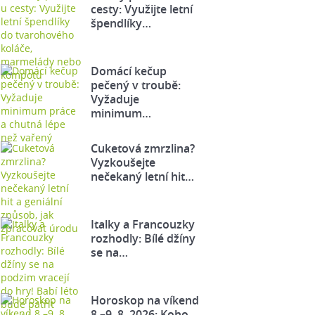
cesty: Využijte letní
špendlíky…
Domácí kečup
pečený v troubě:
Vyžaduje
minimum…
Cuketová zmrzlina?
Vyzkoušejte
nečekaný letní hit…
Italky a Francouzky
rozhodly: Bílé džíny
se na…
Horoskop na víkend
8.–9. 8. 2026: Koho