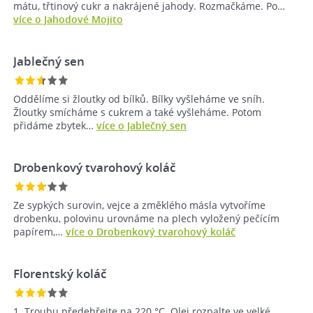
mátu, třtinový cukr a nakrájené jahody. Rozmačkáme. Po…
více o Jahodové Mojito
Jablečný sen
Oddělíme si žloutky od bílků. Bílky vyšleháme ve sníh.
Žloutky smícháme s cukrem a také vyšleháme. Potom
přidáme zbytek…
více o Jablečný sen
Drobenkový tvarohový koláč
Ze sypkých surovin, vejce a změklého másla vytvoříme
drobenku, polovinu urovnáme na plech vyložený pečícím
papírem,…
více o Drobenkový tvarohový koláč
Florentský koláč
1. Troubu předehřejte na 220 °C. Olej rozpalte ve velké