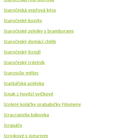
Staročeská vepřová kýta
Staročeské kostky
Staročeské zelníky s bramborami
Staročeský domácí chléb
Staročeský štrúdl
Staročeský trdelník
Starostův měšec
Statkářská polévka
Steak z hovězí svíčkové
Stoleté koláčky prababičky Filomeny
Stracciatella bábovka
Strapáče
Strojkové s jogurtem