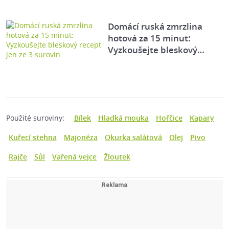
Domácí ruská zmrzlina
hotová za 15 minut:
Vyzkoušejte bleskový…
Použité suroviny:
Bílek
Hladká mouka
Hořčice
Kapary
Kuřecí stehna
Majonéza
Okurka salátová
Olej
Pivo
Rajče
Sůl
Vařená vejce
Žloutek