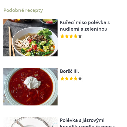
Podobné recepty
Kuřecí miso polévka s
nudlemi a zeleninou
Boršč III.
Polévka s játrovými
knedlíky podle časopisu