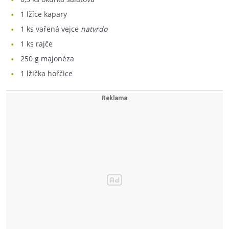
1
lžíce kapary
1
ks vařená vejce
natvrdo
1
ks rajče
250
g majonéza
1
lžička hořčice