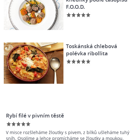
F.O.O.D.
Toskánská chlebová
polévka ribollita
Rybí filé v pivním těstě
V misce rozšleháme žloutky s pivem, z bílků ušleháme tuhý
sníh. Osolíme a lehce promícháme se žloutky a moukou.