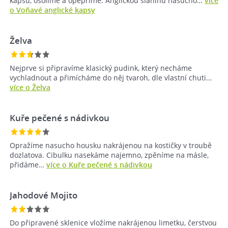
kapsu, osolíme a opepříme. Anglickou slaninu nasucho…
více
o Voňavé anglické kapsy
Želva
Nejprve si připravíme klasický pudink, který necháme
vychladnout a přimícháme do něj tvaroh, dle vlastní chuti…
více o Želva
Kuře pečené s nádivkou
Opražíme nasucho housku nakrájenou na kostičky v troubě
dozlatova. Cibulku nasekáme najemno, zpěníme na másle,
přidáme…
více o Kuře pečené s nádivkou
Jahodové Mojito
Do připravené sklenice vložíme nakrájenou limetku, čerstvou