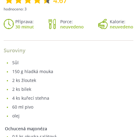
4.67
hodnoceno:
3
Příprava:
Porce:
Kalorie:
30 minut
neuvedeno
neuvedeno
Suroviny
sůl
150
g hladká mouka
2
ks žloutek
2
ks bílek
4
ks kuřecí stehna
60
ml pivo
olej
Ochucená majonéza
0,5
ks okurka salátová