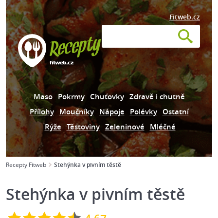
Fitweb.cz
Maso
Pokrmy
Chuťovky
Zdravě i chutně
Přílohy
Moučníky
Nápoje
Polévky
Ostatní
Rýže
Těstoviny
Zeleninové
Mléčné
Recepty Fitweb
Stehýnka v pivním těstě
Stehýnka v pivním těstě