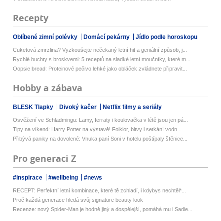
Recepty
Oblíbené zimní polévky
Domácí pekárny
Jídlo podle horoskopu
Cuketová zmrzlina? Vyzkoušejte nečekaný letní hit a geniální způsob, j...
Rychlé buchty s broskvemi: 5 receptů na sladké letní moučníky, které m...
Oopsie bread: Proteinové pečivo lehké jako obláček zvládnete připravit...
Hobby a zábava
BLESK Tlapky
Divoký kačer
Netflix filmy a seriály
Osvěžení ve Schladmingu: Lamy, ferraty i koulovačka v létě jsou jen pá...
Tipy na víkend: Harry Potter na výstavě! Folklor, bitvy i setkání vodn...
Přibývá paniky na dovolené: Vnuka paní Soni v hotelu poštípaly štěnice...
Pro generaci Z
#inspirace
#wellbeing
#news
RECEPT: Perfektní letní kombinace, které tě zchladí, i kdybys nechtěl*...
Proč každá generace hledá svůj signature beauty look
Recenze: nový Spider-Man je hodně jiný a dospělejší, pomáhá mu i Sadie...