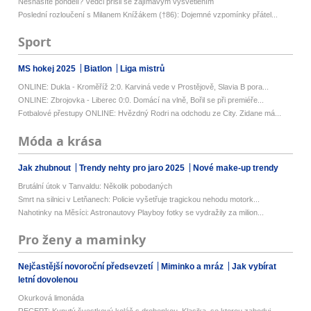
Nesnášíte pondělí? Vědci přišli se zajímavým vysvětlením
Poslední rozloučení s Milanem Knížákem (†86): Dojemné vzpomínky přátel...
Sport
MS hokej 2025
Biatlon
Liga mistrů
ONLINE: Dukla - Kroměříž 2:0. Karviná vede v Prostějově, Slavia B pora...
ONLINE: Zbrojovka - Liberec 0:0. Domácí na vlně, Bořil se při premiéře...
Fotbalové přestupy ONLINE: Hvězdný Rodri na odchodu ze City. Zidane má...
Móda a krása
Jak zhubnout
Trendy nehty pro jaro 2025
Nové make-up trendy
Brutální útok v Tanvaldu: Několik pobodaných
Smrt na silnici v Letňanech: Policie vyšetřuje tragickou nehodu motork...
Nahotinky na Měsíci: Astronautovy Playboy fotky se vydražily za milion...
Pro ženy a maminky
Nejčastější novoroční předsevzetí
Miminko a mráz
Jak vybírat
letní dovolenou
Okurková limonáda
RECEPT: Kynutý švestkový koláč s drobenkou. Klasika, se kterou zaboduj...