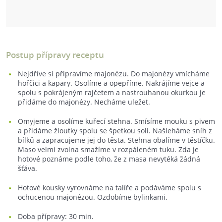
Postup přípravy receptu
Nejdříve si připravíme majonézu. Do majonézy vmícháme
hořčici a kapary. Osolíme a opepříme. Nakrájíme vejce a
spolu s pokrájeným rajčetem a nastrouhanou okurkou je
přidáme do majonézy. Necháme uležet.
Omyjeme a osolíme kuřecí stehna. Smísíme mouku s pivem
a přidáme žloutky spolu se špetkou soli. Našleháme sníh z
bílků a zapracujeme jej do těsta. Stehna obalíme v těstíčku.
Maso velmi zvolna smažíme v rozpáleném tuku. Zda je
hotové poznáme podle toho, že z masa nevytéká žádná
šťáva.
Hotové kousky vyrovnáme na talíře a podáváme spolu s
ochucenou majonézou. Ozdobíme bylinkami.
Doba přípravy: 30 min.