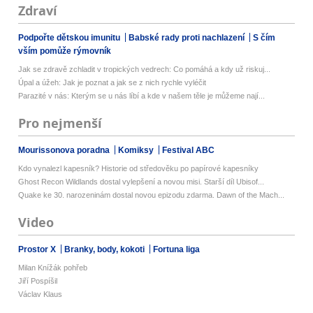
Zdraví
Podpořte dětskou imunitu
Babské rady proti nachlazení
S čím
vším pomůže rýmovník
Jak se zdravě zchladit v tropických vedrech: Co pomáhá a kdy už riskuj...
Úpal a úžeh: Jak je poznat a jak se z nich rychle vyléčit
Parazité v nás: Kterým se u nás líbí a kde v našem těle je můžeme nají...
Pro nejmenší
Mourissonova poradna
Komiksy
Festival ABC
Kdo vynalezl kapesník? Historie od středověku po papírové kapesníky
Ghost Recon Wildlands dostal vylepšení a novou misi. Starší díl Ubisof...
Quake ke 30. narozeninám dostal novou epizodu zdarma. Dawn of the Mach...
Video
Prostor X
Branky, body, kokoti
Fortuna liga
Milan Knížák pohřeb
Jiří Pospíšil
Václav Klaus