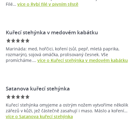
Filé…
více o Rybí filé v pivním těstě
Kuřecí stehýnka v medovém kabátku
Marináda: med, hořčici, koření (sůl, pepř, mletá paprika,
rozmarýn), sojová omáčka, prolisovaný česnek. Vše
promícháme.…
více o Kuřecí stehýnka v medovém kabátku
Satanova kuřecí stehýnka
Kuřecí stehýnka omyjeme a ostrým nožem vytvoříme několik
zářezů v kůži, jež částečně zasahují i maso. Máslo a koření…
více o Satanova kuřecí stehýnka