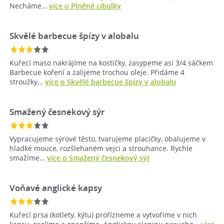
Necháme…
více o Plněné cibulky
Skvělé barbecue špízy v alobalu
Kuřecí maso nakrájíme na kostičky, zasypeme asi 3/4 sáčkem
Barbecue koření a zalijeme trochou oleje. Přidáme 4
stroužky…
více o Skvělé barbecue špízy v alobalu
Smažený česnekový sýr
Vypracujeme sýrové těsto, tvarujeme placičky, obalujeme v
hladké mouce, rozšlehaném vejci a strouhance. Rychle
smažíme…
více o Smažený česnekový sýr
Voňavé anglické kapsy
Kuřecí prsa (kotlety, kýtu) prořízneme a vytvoříme v nich