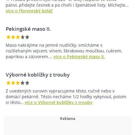
pánvi, přidejte česnek a po chvíli i špenátové listy. Míchejte…
více o Florentský koláč
Pekingské maso II.
Maso nakrájíme na jemné nudličky, smícháme s
rozšlehaným vejcem, vínem, škrobovou moučkou, cukrem,
paprikou a zázvorem.…
více o Pekingské maso II.
Výborné koblížky z trouby
Z uvedených surovin vypracujeme těsto, ručně nebo v
domácí pekárně. Těsto necháme 1/2 hoďky vykynout, potom
si těsto…
více o Výborné koblížky z trouby