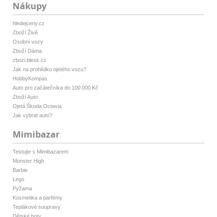
Nákupy
hledejceny.cz
Zboží Živě
Osobní vozy
Zboží Dáma
zbozi.blesk.cz
Jak na prohlídku ojetého vozu?
HobbyKompas
Auto pro začátečníka do 100 000 Kč
Zboží Auto
Ojetá Škoda Octavia
Jak vybrat auto?
Mimibazar
Testujte s Mimibazarem
Monster High
Barbie
Lego
Pyžama
Kosmetika a parfémy
Teplákové soupravy
Dětské boty