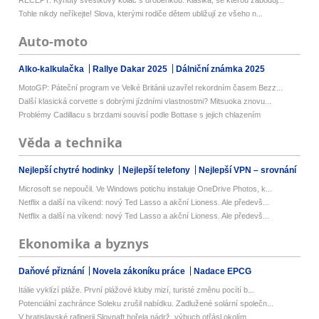
Tohle nikdy neříkejte! Slova, kterými rodiče dětem ubližují ze všeho n...
Auto-moto
Alko-kalkulačka
Rallye Dakar 2025
Dálniční známka 2025
MotoGP: Páteční program ve Velké Británii uzavřel rekordním časem Bezz...
Další klasická corvette s dobrými jízdními vlastnostmi? Mitsuoka znovu...
Problémy Cadillacu s brzdami souvisí podle Bottase s jejich chlazením
Věda a technika
Nejlepší chytré hodinky
Nejlepší telefony
Nejlepší VPN – srovnání
Microsoft se nepoučil. Ve Windows potichu instaluje OneDrive Photos, k...
Netflix a další na víkend: nový Ted Lasso a akční Lioness. Ale předevš...
Netflix a další na víkend: nový Ted Lasso a akční Lioness. Ale předevš...
Ekonomika a byznys
Daňové přiznání
Novela zákoníku práce
Nadace EPCG
Itálie vyklízí pláže. První plážové kluby mizí, turisté změnu pocítí b...
Potenciální zachránce Soleku zrušil nabídku. Zadlužené solární společn...
V bratislavské rafinerii Slovnaft hořela nádrž, výbuch otřásl okolím