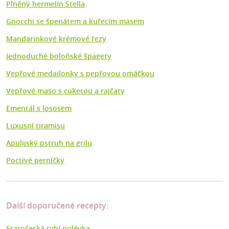
Plněný hermelín Stella
Gnocchi se špenátem a kuřecím masem
Mandarinkové krémové řezy
Jednoduché boloňské špagety
Vepřové medailonky s pepřovou omáčkou
Vepřové maso s cuketou a rajčaty
Ementál s lososem
Luxusní tiramisu
Apulijský pstruh na grilu
Poctivé perníčky
Další doporučené recepty:
Staročeská rybí polévka