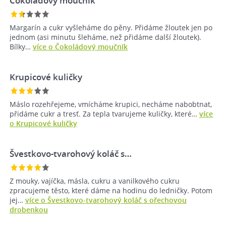
Čokoládový moučník
Margarín a cukr vyšleháme do pěny. Přidáme žloutek jen po
jednom (asi minutu šleháme, než přidáme další žloutek).
Bílky…
více o Čokoládový moučník
Krupicové kuličky
Máslo rozehřejeme, vmícháme krupici, necháme nabobtnat,
přidáme cukr a tresť. Za tepla tvarujeme kuličky, které…
více
o Krupicové kuličky
Švestkovo-tvarohový koláč s…
Z mouky, vajíčka, másla, cukru a vanilkového cukru
zpracujeme těsto, které dáme na hodinu do ledničky. Potom
jej…
více o Švestkovo-tvarohový koláč s ořechovou
drobenkou