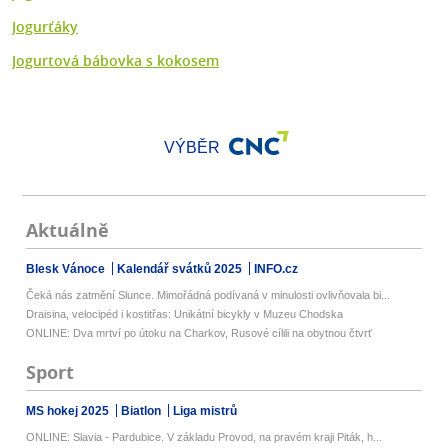
Jogurťáky
Jogurtová bábovka s kokosem
VÝBĚR
Aktuálně
Blesk Vánoce
Kalendář svátků 2025
INFO.cz
Čeká nás zatmění Slunce. Mimořádná podívaná v minulosti ovlivňovala bi...
Draisina, velocipéd i kostitřas: Unikátní bicykly v Muzeu Chodska
ONLINE: Dva mrtví po útoku na Charkov, Rusové cílili na obytnou čtvrť
Sport
MS hokej 2025
Biatlon
Liga mistrů
ONLINE: Slavia - Pardubice. V základu Provod, na pravém kraji Piták, h...