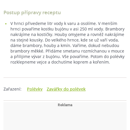
Postup přípravy receptu
V hrnci přivedeme litr vody k varu a osolíme. V menším
hrnci povaříme kostku bujónu v asi 250 ml vody. Brambory
nakrájíme na kostičky. Houby omyjeme a rovněž nakrájíme
na stejné kousky. Do velkého hrnce, kde se už vaří voda,
dáme brambory, houby a kmín. Vaříme, dokud nebudou
brambory měkké. Přidáme smetanu rozmíchanou v mouce
a přilijime vývar z bujónu. Vše povaříme. Potom do polévky
rozklepneme vejce a dochutíme koprem a kořením.
Zařazení:
Polévky
Zavářky do polévek