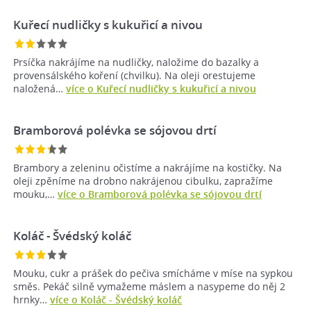
Kuřecí nudličky s kukuřicí a nivou
Prsíčka nakrájíme na nudličky, naložime do bazalky a
provensálského koření (chvilku). Na oleji orestujeme
naložená…
více o Kuřecí nudličky s kukuřicí a nivou
Bramborová polévka se sójovou drtí
Brambory a zeleninu očistíme a nakrájíme na kostičky. Na
oleji zpěníme na drobno nakrájenou cibulku, zapražíme
mouku,…
více o Bramborová polévka se sójovou drtí
Koláč - Švédský koláč
Mouku, cukr a prášek do pečiva smícháme v míse na sypkou
směs. Pekáč silně vymažeme máslem a nasypeme do něj 2
hrnky…
více o Koláč - Švédský koláč