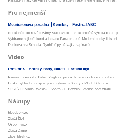
Parazité v nás: Kterým se u nás líbí a kde v našem těle je můžeme nají...
Pro nejmenší
Mourissonova poradna
Komiksy
Festival ABC
Nahlédněte do nové továrny Škoda Auto: Takhle probíhá výroba baterií p...
Vybíráme nejlepší herní adaptace Pána prstenů. Moderní pecky i histori...
Desková hra Stínadla: Rychlé šípy ožívají v napínavé
Video
Prostor X
Branky, body, kokoti
Fortuna liga
Fanoušci čínského Dalian Yingbo si připravili parádní choreo pro Stanc...
Priske byl hodně nespokojen s výkonem Sparty v Mladé Boleslavi
SESTŘIH: Mladá Boleslav - Sparta 2:0. Bezzubí Letenští opět ztratili. ...
Nákupy
hledejceny.cz
Zboží Živě
Osobní vozy
Zboží Dáma
zbozi.blesk.cz