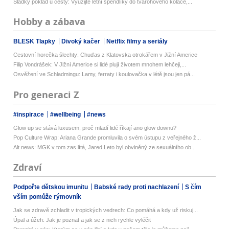
Sladký poklad u cesty: Využijte letní špendlíky do tvarohového koláče,...
Hobby a zábava
BLESK Tlapky
Divoký kačer
Netflix filmy a seriály
Cestovní horečka šlechty: Chuďas z Klatovska otrokářem v Jižní Americe
Filip Vondrášek: V Jižní Americe si lidé plují životem mnohem lehčeji,...
Osvěžení ve Schladmingu: Lamy, ferraty i koulovačka v létě jsou jen pá...
Pro generaci Z
#inspirace
#wellbeing
#news
Glow up se stává luxusem, proč mladí lidé říkají ano glow downu?
Pop Culture Wrap: Ariana Grande promluvila o svém ústupu z veřejného ž...
Alt news: MGK v tom zas lítá, Jared Leto byl obviněný ze sexuálního ob...
Zdraví
Podpořte dětskou imunitu
Babské rady proti nachlazení
S čím
vším pomůže rýmovník
Jak se zdravě zchladit v tropických vedrech: Co pomáhá a kdy už riskuj...
Úpal a úžeh: Jak je poznat a jak se z nich rychle vyléčit