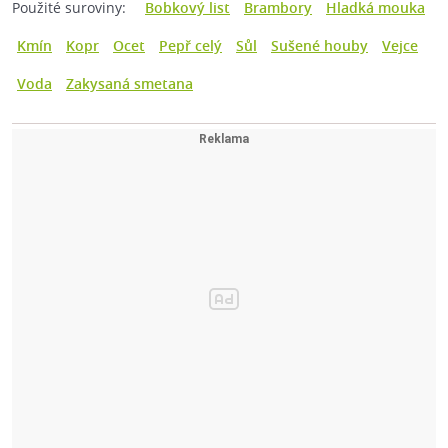
Použité suroviny:
Bobkový list
Brambory
Hladká mouka
Kmín
Kopr
Ocet
Pepř celý
Sůl
Sušené houby
Vejce
Voda
Zakysaná smetana