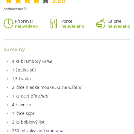
3.86
hodnoceno:
21
Příprava:
Porce:
Kalorie:
neuvedeno
neuvedeno
neuvedeno
Suroviny
4
ks brambory
velké
1
špetka sůl
1,5
l voda
2
lžíce hladká mouka
na zahuštění
1
ks ocet
dle chuti
4
ks vejce
1
lžíce kopr
2
ks bobkový list
250
ml zakysaná smetana