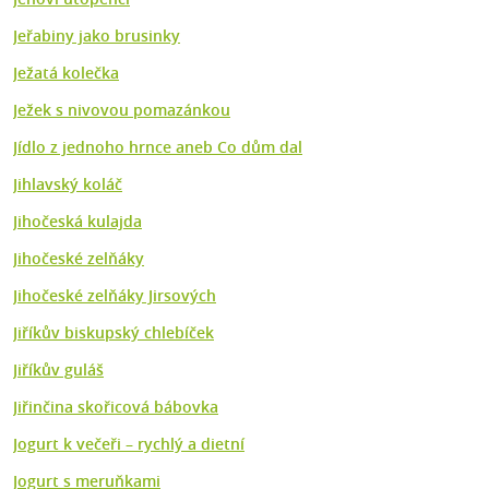
Jeřabiny jako brusinky
Ježatá kolečka
Ježek s nivovou pomazánkou
Jídlo z jednoho hrnce aneb Co dům dal
Jihlavský koláč
Jihočeská kulajda
Jihočeské zelňáky
Jihočeské zelňáky Jirsových
Jiříkův biskupský chlebíček
Jiříkův guláš
Jiřinčina skořicová bábovka
Jogurt k večeři – rychlý a dietní
Jogurt s meruňkami