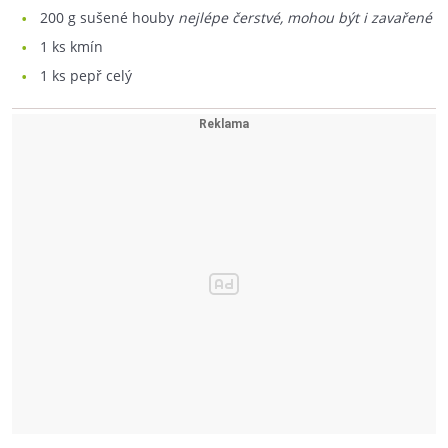
200
g sušené houby
nejlépe čerstvé, mohou být i zavařené
1
ks kmín
1
ks pepř celý