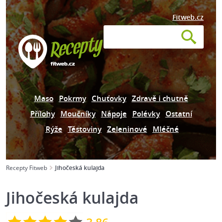
Fitweb.cz
Maso
Pokrmy
Chuťovky
Zdravě i chutně
Přílohy
Moučníky
Nápoje
Polévky
Ostatní
Rýže
Těstoviny
Zeleninové
Mléčné
Recepty Fitweb
Jihočeská kulajda
Jihočeská kulajda