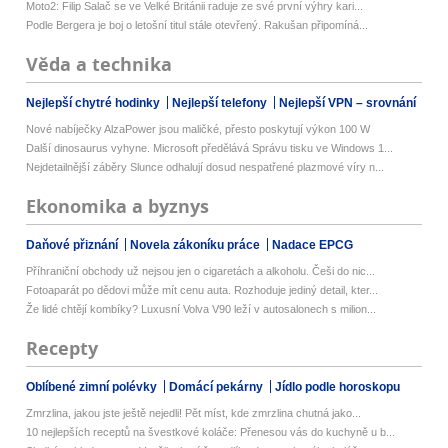
Moto2: Filip Salač se ve Velké Británii raduje ze své první výhry kari...
Podle Bergera je boj o letošní titul stále otevřený. Rakušan připomíná...
Věda a technika
Nejlepší chytré hodinky
Nejlepší telefony
Nejlepší VPN – srovnání
Nové nabíječky AlzaPower jsou maličké, přesto poskytují výkon 100 W
Další dinosaurus vyhyne. Microsoft předělává Správu tisku ve Windows 1...
Nejdetailnější záběry Slunce odhalují dosud nespatřené plazmové víry n...
Ekonomika a byznys
Daňové přiznání
Novela zákoníku práce
Nadace EPCG
Příhraniční obchody už nejsou jen o cigaretách a alkoholu. Češi do nic...
Fotoaparát po dědovi může mít cenu auta. Rozhoduje jediný detail, kter...
Že lidé chtějí kombíky? Luxusní Volva V90 leží v autosalonech s milion...
Recepty
Oblíbené zimní polévky
Domácí pekárny
Jídlo podle horoskopu
Zmrzlina, jakou jste ještě nejedli! Pět míst, kde zmrzlina chutná jako...
10 nejlepších receptů na švestkové koláče: Přenesou vás do kuchyně u b...