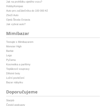
Jak na prohlídku ojetého vozu?
HobbyKompas
Auto pro začátečníka do 100 000 Kč
Zboží Auto
Ojetá Škoda Octavia
Jak vybrat auto?
Mimibazar
Testujte s Mimibazarem
Monster High
Barbie
Lego
Pyžama
Kosmetika a parfémy
Teplákové soupravy
Dětské boty
Ložní povlečení
Bazar nábytku
Doporučujeme
Starjob
České podcasty