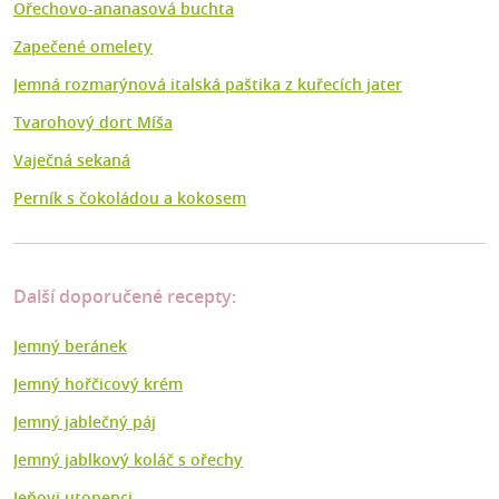
Ořechovo-ananasová buchta
Zapečené omelety
Jemná rozmarýnová italská paštika z kuřecích jater
Tvarohový dort Míša
Vaječná sekaná
Perník s čokoládou a kokosem
Další doporučené recepty:
Jemný beránek
Jemný hořčicový krém
Jemný jablečný páj
Jemný jablkový koláč s ořechy
Jeňovi utopenci