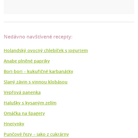
Nedávno navštívené recepty:
Holandský ovocný chlebíček s jogurtem
Anabe plněné papriky
Bori-bori – kukuřičné karbanátky
Slaný závin s vinnou klobásou
Vepřová panenka
Halušky s kysaným zelím
Omáčka na špagety
Hnetynky
Punčové řezy – jako z cukrárny