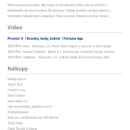
Mourrisonova poradna: Má smysl zrušit devátou třídu a jít na střední š...
Nahlédněte do nové továrny Škoda Auto: Takhle probíhá výroba baterií p...
Vybíráme nejlepší herní adaptace Pána prstenů. Moderní pecky i histori...
Video
Prostor X
Branky, body, kokoti
Fortuna liga
SESTŘIH: Artis - Olomouc 1:2. První výhra Sigmy v sezoně, o třech bode...
SESTŘIH: Hradec Králové - Baník 2:1. Ostrava po vyloučení Skyby dohráv...
SESTŘIH: Jablonec - Slovácko 1:0. Celkem padly tři červené karty, dalš...
Nákupy
hledejceny.cz
Zboží Živě
Osobní vozy
Zboží Dáma
zbozi.blesk.cz
Jak na prohlídku ojetého vozu?
HobbyKompas
Auto pro začátečníka do 100 000 Kč
Zboží Auto
Ojetá Škoda Octavia