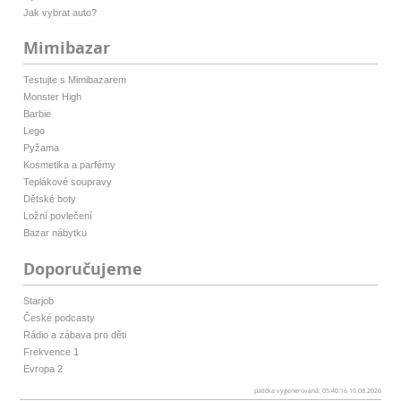
Jak vybrat auto?
Mimibazar
Testujte s Mimibazarem
Monster High
Barbie
Lego
Pyžama
Kosmetika a parfémy
Teplákové soupravy
Dětské boty
Ložní povlečení
Bazar nábytku
Doporučujeme
Starjob
České podcasty
Rádio a zábava pro děti
Frekvence 1
Evropa 2
patička vygenerovaná: 05:40:16 10.08.2026