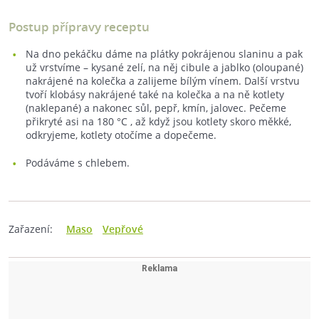
Postup přípravy receptu
Na dno pekáčku dáme na plátky pokrájenou slaninu a pak
už vrstvíme – kysané zelí, na něj cibule a jablko (oloupané)
nakrájené na kolečka a zalijeme bílým vínem. Další vrstvu
tvoří klobásy nakrájené také na kolečka a na ně kotlety
(naklepané) a nakonec sůl, pepř, kmín, jalovec. Pečeme
přikryté asi na 180 °C , až když jsou kotlety skoro měkké,
odkryjeme, kotlety otočíme a dopečeme.
Podáváme s chlebem.
Zařazení:
Maso
Vepřové