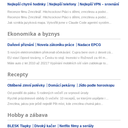
Nejlepší chytré hodinky
Nejlepší telefony
Nejlepší VPN – srovnání
Recenze filmu Zmrzlinář. Hitchcockovi Ptáci s dětmi, zmrzlinou a podst...
Recenze filmu Zmrzlinář. Hitchcockovi Ptáci s dětmi, zmrzlinou a podst...
Jak vznikla jazyková mapa. Vytvořili jsme v Claude Code agentní systém...
Ekonomika a byznys
Daňové přiznání
Novela zákoníku práce
Nadace EPCG
S novým elektromobilem překonali očekávání. Cupra bere osm z deseti zá...
EU staví čipové továrny, v Česku to stojí. Investici v Rožnově za 44 m...
Máte auto z let 2010 až 2021? Vypínání mobilních sítí vám zablokuje to...
Recepty
Oblíbené zimní polévky
Domácí pekárny
Jídlo podle horoskopu
Od pondělí do pátku: 5 rodinných večeří ze srpnové úrody
Rychlé prázdninové obědy či večeře: 10 receptů, se kterými uspějete i ...
Zmrzlina, jakou jste ještě nejedli! Pět míst, kde zmrzlina chutná jako...
Hobby a zábava
BLESK Tlapky
Divoký kačer
Netflix filmy a seriály