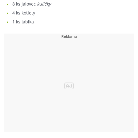
8
ks jalovec
kuličky
4
ks kotlety
1
ks jablka