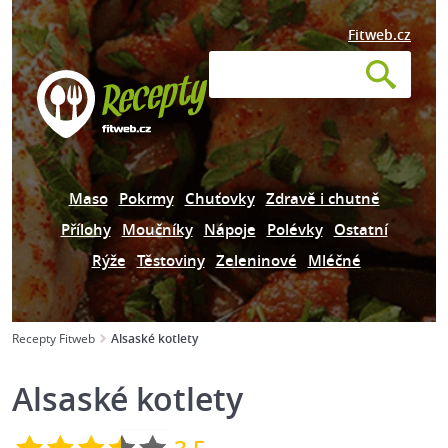
Fitweb.cz
Maso
Pokrmy
Chuťovky
Zdravě i chutně
Přílohy
Moučníky
Nápoje
Polévky
Ostatní
Rýže
Těstoviny
Zeleninové
Mléčné
Recepty Fitweb
Alsaské kotlety
Alsaské kotlety