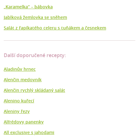
„Karamelka“ – bábovka
Jablková žemlovka se sněhem
Salát z řapíkatého celeru s tuňákem a česnekem
Další doporučené recepty:
Aladinův hrnec
Alenčin medovník
Alenčin rychlý skládaný salát
Alenino kuřecí
Aleniny řezy
Alfrédovy panenky
All exclusive s jahodami