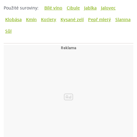
Použité suroviny:
Bílé víno
Cibule
Jablka
Jalovec
Klobása
Kmín
Kotlety
Kysané zelí
Pepř mletý
Slanina
Sůl