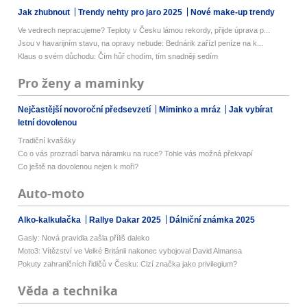
Jak zhubnout
Trendy nehty pro jaro 2025
Nové make-up trendy
Ve vedrech nepracujeme? Teploty v Česku lámou rekordy, přijde úprava p...
Jsou v havarijním stavu, na opravy nebude: Bednárik zařízl peníze na k...
Klaus o svém důchodu: Čím hůř chodím, tím snadněji sedím
Pro ženy a maminky
Nejčastější novoroční předsevzetí
Miminko a mráz
Jak vybírat
letní dovolenou
Tradiční kvašáky
Co o vás prozradí barva náramku na ruce? Tohle vás možná překvapí
Co ještě na dovolenou nejen k moři?
Auto-moto
Alko-kalkulačka
Rallye Dakar 2025
Dálniční známka 2025
Gasly: Nová pravidla zašla příliš daleko
Moto3: Vítězství ve Velké Británii nakonec vybojoval David Almansa
Pokuty zahraničních řidičů v Česku: Cizí značka jako privilegium?
Věda a technika