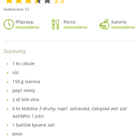
3.5
hodnoceno:
12
Příprava:
Porce:
Kalorie:
neuvedeno
neuvedeno
neuvedeno
Suroviny
1
ks cibule
sůl
150
g slanina
pepř mletý
2
dl bílé víno
6
ks klobása
3 druhy, např. ostravská, čabajská atd. (od
každého 1 pár)
1
balíček kysané zelí
kmín