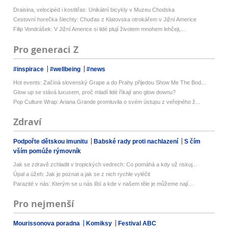
Draisina, velocipéd i kostitřas: Unikátní bicykly v Muzeu Chodska
Cestovní horečka šlechty: Chuďas z Klatovska otrokářem v Jižní Americe
Filip Vondrášek: V Jižní Americe si lidé plují životem mnohem lehčeji,...
Pro generaci Z
#inspirace
#wellbeing
#news
Hot events: Začíná slovenský Grape a do Prahy přijedou Show Me The Bod...
Glow up se stává luxusem, proč mladí lidé říkají ano glow downu?
Pop Culture Wrap: Ariana Grande promluvila o svém ústupu z veřejného ž...
Zdraví
Podpořte dětskou imunitu
Babské rady proti nachlazení
S čím
vším pomůže rýmovník
Jak se zdravě zchladit v tropických vedrech: Co pomáhá a kdy už riskuj...
Úpal a úžeh: Jak je poznat a jak se z nich rychle vyléčit
Parazité v nás: Kterým se u nás líbí a kde v našem těle je můžeme nají...
Pro nejmenší
Mourissonova poradna
Komiksy
Festival ABC