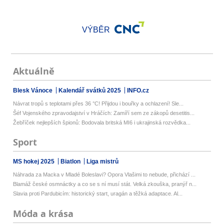
VÝBĚR
Aktuálně
Blesk Vánoce
Kalendář svátků 2025
INFO.cz
Návrat tropů s teplotami přes 36 °C! Přijdou i bouřky a ochlazení! Sle...
Šéf Vojenského zpravodajství v Hráčích: Zamíří sem ze zákopů desetitis...
Žebříček nejlepších špionů: Bodovala britská MI6 i ukrajinská rozvědka...
Sport
MS hokej 2025
Biatlon
Liga mistrů
Náhrada za Macka v Mladé Boleslavi? Opora Vlašimi to nebude, přichází ...
Blamáž české osmnáctky a co se s ní musí stát. Velká zkouška, pranýř n...
Slavia proti Pardubicím: historický start, uragán a těžká adaptace. Al...
Móda a krása