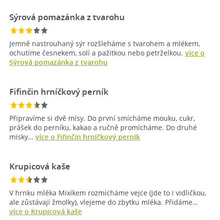
Sýrová pomazánka z tvarohu
Jemně nastrouhaný sýr rozšleháme s tvarohem a mlékem,
ochutíme česnekem, solí a pažitkou nebo petrželkou.
více o
Sýrová pomazánka z tvarohu
Fifinčin hrníčkový perník
Připravíme si dvě mísy. Do první smícháme mouku, cukr,
prášek do perníku, kakao a ručně promícháme. Do druhé
misky…
více o Fifinčin hrníčkový perník
Krupicová kaše
V hrnku mléka Mixíkem rozmícháme vejce (jde to i vidličkou,
ale zůstávají žmolky), vlejeme do zbytku mléka. Přidáme…
více o Krupicová kaše