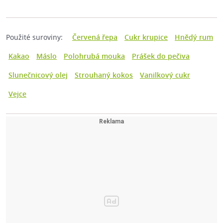
Použité suroviny:
Červená řepa
Cukr krupice
Hnědý rum
Kakao
Máslo
Polohrubá mouka
Prášek do pečiva
Slunečnicový olej
Strouhaný kokos
Vanilkový cukr
Vejce