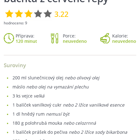
3.22
hodnoceno:
9
Příprava:
Porce:
Kalorie:
120 minut
neuvedeno
neuvedeno
Suroviny
200
ml slunečnicový olej
nebo olivový olej
máslo
nebo olej na vymazání plechu
3
ks vejce
velká
1
balíček vanilkový cukr
nebo 2 lžíce vanilkové esence
1
dl hnědý rum
nemusí být
180
g polohrubá mouka
nebo celozrnná
1
balíček prášek do pečiva
nebo 2 lžíce sody bikarbona