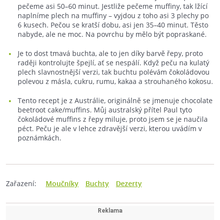
pečeme asi 50–60 minut. Jestliže pečeme muffiny, tak lžící
naplníme plech na muffiny – vyjdou z toho asi 3 plechy po
6 kusech. Pečou se kratší dobu, asi jen 35–40 minut. Těsto
nabyde, ale ne moc. Na povrchu by mělo být popraskané.
Je to dost tmavá buchta, ale to jen díky barvě řepy, proto
raději kontrolujte špejlí, ať se nespálí. Když peču na kulatý
plech slavnostnější verzi, tak buchtu polévám čokoládovou
polevou z másla, cukru, rumu, kakaa a strouhaného kokosu.
Tento recept je z Austrálie, originálně se jmenuje chocolate
beetroot cake/muffins. Můj australský přítel Paul tyto
čokoládové muffins z řepy miluje, proto jsem se je naučila
péct. Peču je ale v lehce zdravější verzi, kterou uvádím v
poznámkách.
Zařazení:
Moučníky
Buchty
Dezerty