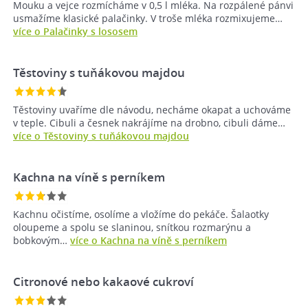
Mouku a vejce rozmícháme v 0,5 l mléka. Na rozpálené pánvi
usmažíme klasické palačinky. V troše mléka rozmixujeme…
více o Palačinky s lososem
Těstoviny s tuňákovou majdou
Těstoviny uvaříme dle návodu, necháme okapat a uchováme
v teple. Cibuli a česnek nakrájíme na drobno, cibuli dáme…
více o Těstoviny s tuňákovou majdou
Kachna na víně s perníkem
Kachnu očistíme, osolíme a vložíme do pekáče. Šalaotky
oloupeme a spolu se slaninou, snítkou rozmarýnu a
bobkovým…
více o Kachna na víně s perníkem
Citronové nebo kakaové cukroví