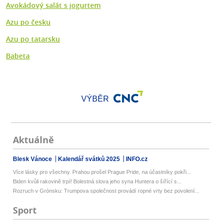
Avokádový salát s jogurtem
Azu po česku
Azu po tatarsku
Babeta
VÝBĚR
Aktuálně
Blesk Vánoce
Kalendář svátků 2025
INFO.cz
Více lásky pro všechny. Prahou prošel Prague Pride, na účastníky pokři...
Biden kvůli rakovině trpí! Bolestná slova jeho syna Huntera o šířící s...
Rozruch v Grónsku: Trumpova společnost provádí ropné vrty bez povolení...
Sport