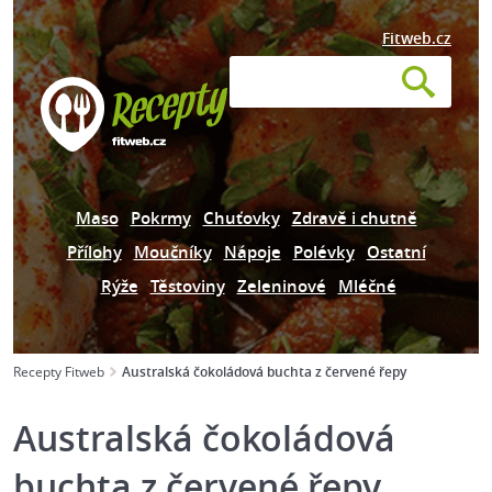
Fitweb.cz
Maso
Pokrmy
Chuťovky
Zdravě i chutně
Přílohy
Moučníky
Nápoje
Polévky
Ostatní
Rýže
Těstoviny
Zeleninové
Mléčné
Recepty Fitweb
Australská čokoládová buchta z červené řepy
Australská čokoládová
buchta z červené řepy