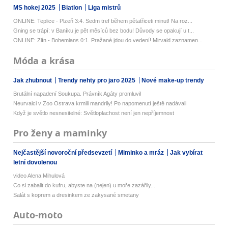
MS hokej 2025
Biatlon
Liga mistrů
ONLINE: Teplice - Plzeň 3:4. Sedm tref během pětatřiceti minut! Na roz...
Gning se trápí: v Baníku je pět měsíců bez bodu! Důvody se opakují u t...
ONLINE: Zlín - Bohemians 0:1. Pražané jdou do vedení! Mirvald zaznamen...
Móda a krása
Jak zhubnout
Trendy nehty pro jaro 2025
Nové make-up trendy
Brutální napadení Soukupa. Právník Agáty promluvil
Neurvalci v Zoo Ostrava krmili mandrily! Po napomenutí ještě nadávali
Když je světlo nesnesitelné: Světloplachost není jen nepříjemnost
Pro ženy a maminky
Nejčastější novoroční předsevzetí
Miminko a mráz
Jak vybírat
letní dovolenou
video Alena Mihulová
Co si zabalit do kufru, abyste na (nejen) u moře zazářily...
Salát s koprem a dresinkem ze zakysané smetany
Auto-moto