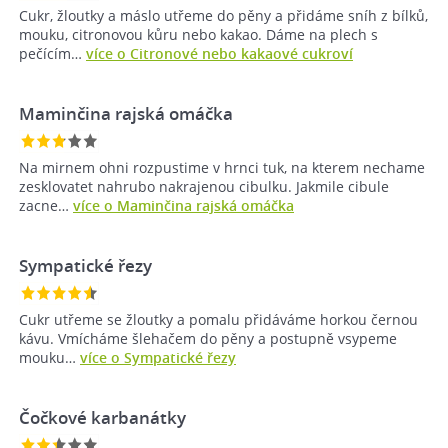
Cukr, žloutky a máslo utřeme do pěny a přidáme sníh z bílků,
mouku, citronovou kůru nebo kakao. Dáme na plech s
pečícím…
více o Citronové nebo kakaové cukroví
Maminčina rajská omáčka
Na mirnem ohni rozpustime v hrnci tuk, na kterem nechame
zesklovatet nahrubo nakrajenou cibulku. Jakmile cibule
zacne…
více o Maminčina rajská omáčka
Sympatické řezy
Cukr utřeme se žloutky a pomalu přidáváme horkou černou
kávu. Vmícháme šlehačem do pěny a postupně vsypeme
mouku…
více o Sympatické řezy
Čočkové karbanátky