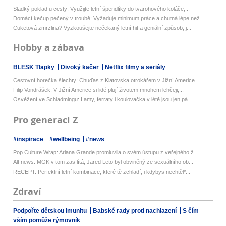
Sladký poklad u cesty: Využijte letní špendlíky do tvarohového koláče,...
Domácí kečup pečený v troubě: Vyžaduje minimum práce a chutná lépe než...
Cuketová zmrzlina? Vyzkoušejte nečekaný letní hit a geniální způsob, j...
Hobby a zábava
BLESK Tlapky
Divoký kačer
Netflix filmy a seriály
Cestovní horečka šlechty: Chuďas z Klatovska otrokářem v Jižní Americe
Filip Vondrášek: V Jižní Americe si lidé plují životem mnohem lehčeji,...
Osvěžení ve Schladmingu: Lamy, ferraty i koulovačka v létě jsou jen pá...
Pro generaci Z
#inspirace
#wellbeing
#news
Pop Culture Wrap: Ariana Grande promluvila o svém ústupu z veřejného ž...
Alt news: MGK v tom zas lítá, Jared Leto byl obviněný ze sexuálního ob...
RECEPT: Perfektní letní kombinace, které tě zchladí, i kdybys nechtěl*...
Zdraví
Podpořte dětskou imunitu
Babské rady proti nachlazení
S čím
vším pomůže rýmovník