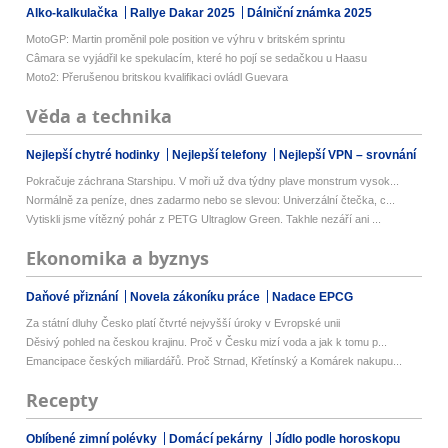
Alko-kalkulačka
Rallye Dakar 2025
Dálniční známka 2025
MotoGP: Martin proměnil pole position ve výhru v britském sprintu
Câmara se vyjádřil ke spekulacím, které ho pojí se sedačkou u Haasu
Moto2: Přerušenou britskou kvalifikaci ovládl Guevara
Věda a technika
Nejlepší chytré hodinky
Nejlepší telefony
Nejlepší VPN – srovnání
Pokračuje záchrana Starshipu. V moři už dva týdny plave monstrum vysok...
Normálně za peníze, dnes zadarmo nebo se slevou: Univerzální čtečka, c...
Vytiskli jsme vítězný pohár z PETG Ultraglow Green. Takhle nezáří ani ...
Ekonomika a byznys
Daňové přiznání
Novela zákoníku práce
Nadace EPCG
Za státní dluhy Česko platí čtvrté nejvyšší úroky v Evropské unii
Děsivý pohled na českou krajinu. Proč v Česku mizí voda a jak k tomu p...
Emancipace českých miliardářů. Proč Strnad, Křetínský a Komárek nakupu...
Recepty
Oblíbené zimní polévky
Domácí pekárny
Jídlo podle horoskopu