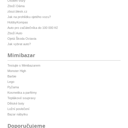
Osobní vozy
Zboží Dáma
zbozi.blesk.cz
Jak na prohlídku ojetého vozu?
HobbyKompas
Auto pro začátečníka do 100 000 Kč
Zboží Auto
Ojetá Škoda Octavia
Jak vybrat auto?
Mimibazar
Testujte s Mimibazarem
Monster High
Barbie
Lego
Pyžama
Kosmetika a parfémy
Teplákové soupravy
Dětské boty
Ložní povlečení
Bazar nábytku
Doporučujeme