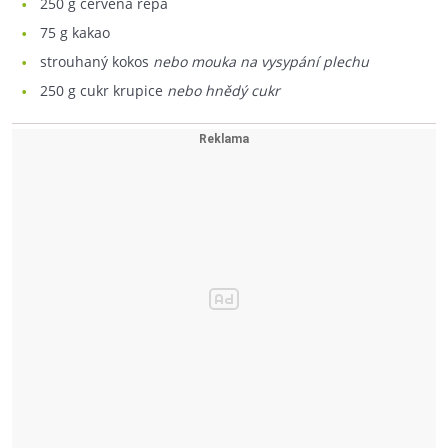
250
g červená řepa
75
g kakao
strouhaný kokos
nebo mouka na vysypání plechu
250
g cukr krupice
nebo hnědý cukr