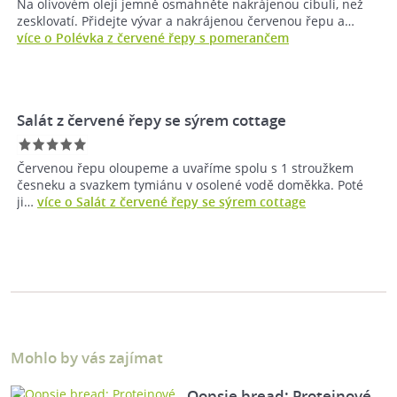
Na olivovém oleji jemně osmahněte nakrájenou cibuli, než
zesklovatí. Přidejte vývar a nakrájenou červenou řepu a…
více o Polévka z červené řepy s pomerančem
Salát z červené řepy se sýrem cottage
Červenou řepu oloupeme a uvaříme spolu s 1 stroužkem
česneku a svazkem tymiánu v osolené vodě doměkka. Poté
ji…
více o Salát z červené řepy se sýrem cottage
Mohlo by vás zajímat
Oopsie bread: Proteinové