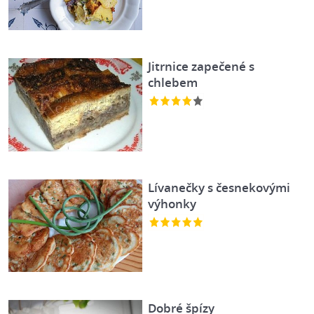
Jitrnice zapečené s
chlebem
Lívanečky s česnekovými
výhonky
Dobré špízy