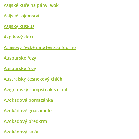
Asijské kuře na pánvi wok
Asijské tajemství
Asijský kuskus
Aspikový dort
Atlasovy řecké patates sto fourno
Ausburské řezy
Ausburské řezy
Australský česnekový chléb
Avignonský rumpsteak s cibulí
Avokádová pomazánka
Avokádové guacamole
Avokádový předkrm
Avokádový salát