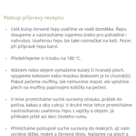
Postup přípravy receptu
Celé bulvy červené řepy uvaříme ve vodě doměkka. Řepu
oloupeme a nastrouháme najemno (nebo pro pohodlné i
nahrubo). Uvařenou řepu lze také rozmačkat na kaši. Pozor,
při přípravě řepa barví.
Předehřejeme si troubu na 180 °C.
Máslem nebo olejem vymažeme kulatý či hranatý plech,
vysypeme kokosem nebo moukou (kokosem je to chutnější).
Pokud pečeme muffiny, tak nemusíme mazat, ale vyložíme
plech na muffiny papírovými košíčky na pečení.
V míse promícháme suché suroviny (mouku, prášek do
pečiva, kakao a oba cukry). V druhé míse lehce promícháme
nastrouhanou uvařenou řepu s vajíčky a olejem. Já
přilévám ještě asi deci českého rumu.
Přimícháme postupně suché suroviny do mokrých, až nám
vznikne těžké, mokré a červené těsto. Nalijeme na plech a