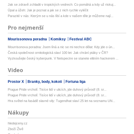
Jak se zdravě zchladit v tropických vedrech: Co pomáhá a kdy už riskuj...
Úpal a úžeh: Jak je poznat a jak se z nich rychle vyléčit
Parazité v nás: Kterým se u nás líbí a kde v našem těle je můžeme nají...
Pro nejmenší
Mourissonova poradna
Komiksy
Festival ABC
Mourrisonova poradna: Jsem líná a nic se mi nechce dělat: Kdy jde o ún...
Česká společnost ornitologická slaví 100 let: Jak chrání ptáky v ČR?
Vyzkoušejte český kyberpunk. V Netspectre se stanete elitním hackerem ...
Video
Prostor X
Branky, body, kokoti
Fortuna liga
Prague Pride vrcholí: Tisíce lidí v ulicích, jde duhový průvod! (8. sr...
Prague Pride vrcholí: Tisíce lidí v ulicích, jde duhový průvod! (8. sr...
Hra světel na fasádě slavné vily: Tugendhat slaví 25 let na seznamu UN...
Nákupy
hledejceny.cz
Zboží Živě