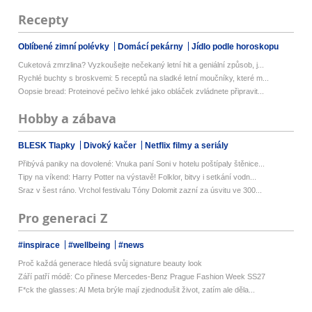
Recepty
Oblíbené zimní polévky
Domácí pekárny
Jídlo podle horoskopu
Cuketová zmrzlina? Vyzkoušejte nečekaný letní hit a geniální způsob, j...
Rychlé buchty s broskvemi: 5 receptů na sladké letní moučníky, které m...
Oopsie bread: Proteinové pečivo lehké jako obláček zvládnete připravit...
Hobby a zábava
BLESK Tlapky
Divoký kačer
Netflix filmy a seriály
Přibývá paniky na dovolené: Vnuka paní Soni v hotelu poštípaly štěnice...
Tipy na víkend: Harry Potter na výstavě! Folklor, bitvy i setkání vodn...
Sraz v šest ráno. Vrchol festivalu Tóny Dolomit zazní za úsvitu ve 300...
Pro generaci Z
#inspirace
#wellbeing
#news
Proč každá generace hledá svůj signature beauty look
Září patří módě: Co přinese Mercedes-Benz Prague Fashion Week SS27
F*ck the glasses: AI Meta brýle mají zjednodušit život, zatím ale děla...