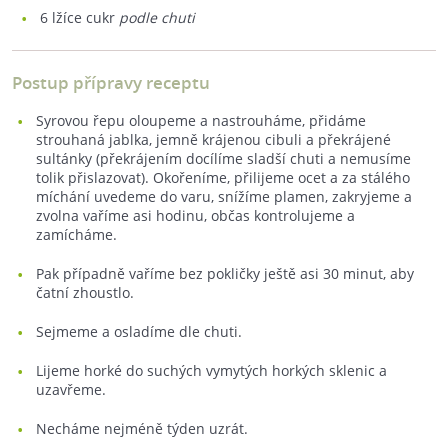
6
lžíce cukr
podle chuti
Postup přípravy receptu
Syrovou řepu oloupeme a nastrouháme, přidáme
strouhaná jablka, jemně krájenou cibuli a překrájené
sultánky (překrájením docílíme sladší chuti a nemusíme
tolik přislazovat). Okořeníme, přilijeme ocet a za stálého
míchání uvedeme do varu, snížíme plamen, zakryjeme a
zvolna vaříme asi hodinu, občas kontrolujeme a
zamícháme.
Pak případně vaříme bez pokličky ještě asi 30 minut, aby
čatní zhoustlo.
Sejmeme a osladíme dle chuti.
Lijeme horké do suchých vymytých horkých sklenic a
uzavřeme.
Necháme nejméně týden uzrát.