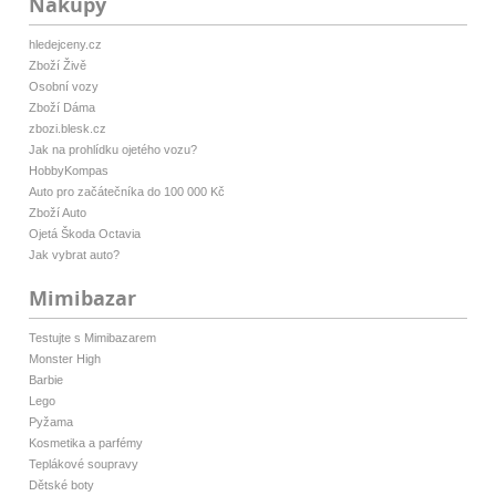
Nákupy
hledejceny.cz
Zboží Živě
Osobní vozy
Zboží Dáma
zbozi.blesk.cz
Jak na prohlídku ojetého vozu?
HobbyKompas
Auto pro začátečníka do 100 000 Kč
Zboží Auto
Ojetá Škoda Octavia
Jak vybrat auto?
Mimibazar
Testujte s Mimibazarem
Monster High
Barbie
Lego
Pyžama
Kosmetika a parfémy
Teplákové soupravy
Dětské boty