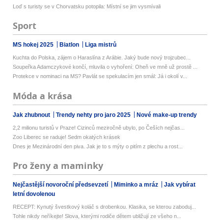
Loď s turisty se v Chorvatsku potopila: Místní se jim vysmívali
Sport
MS hokej 2025
Biatlon
Liga mistrů
Kuchta do Polska, zájem o Haraslína z Arábie. Jaký bude nový trojzubec...
Soupeřka Adamczykové končí, mluvila o vyhoření: Oheň ve mně už prostě ...
Protekce v nominaci na MS? Pavlát se spekulacím jen smál: Já i okolí v...
Móda a krása
Jak zhubnout
Trendy nehty pro jaro 2025
Nové make-up trendy
2,2 milionu turistů v Praze! Cizinců meziročně ubylo, po Češích nejčas...
Zoo Liberec se raduje! Sedm okatých krásek
Dnes je Mezinárodní den piva. Jak je to s mýty o pitím z plechu a rost...
Pro ženy a maminky
Nejčastější novoroční předsevzetí
Miminko a mráz
Jak vybírat
letní dovolenou
RECEPT: Kynutý švestkový koláč s drobenkou. Klasika, se kterou zaboduj...
Tohle nikdy neříkejte! Slova, kterými rodiče dětem ubližují ze všeho n...