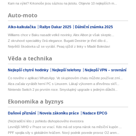
Kam na výlet? Krkonoše jsou sázkou na jistotu. Objevte 10 nejlepších m...
Auto-moto
Alko-kalkulačka
Rallye Dakar 2025
Dálniční známka 2025
Williams chce v Baku nasadit velké novinky. Alex Albon je však skeptic...
Z okruhové specialitky čirá elegance. Bugatti Destrier je třetí dílo d...
Největší škodovka už se vyrábí. Peaq sjíždí z linky v Mladé Boleslavi
Věda a technika
Nejlepší chytré hodinky
Nejlepší telefony
Nejlepší VPN – srovnání
Co nového v aplikaci WhatsApp. Ve skupinovém chatu můžete používat zmí...
Alza začala vyrábět herní PC s Linuxem. Lákají výkonem a dřevěnou skří...
Nintendo Switch 2 po prvním roce. Smysluplný upgrade s jediným důležit...
Ekonomika a byznys
Daňové přiznání
Novela zákoníku práce
Nadace EPCG
(Ne)tradiční léto z pohledu dluhopisového investora
Levnější MHD v Praze se vrací. Kdo má od srpna nárok na měsíční kupón ...
PPF spojila síly s globálním hráčem. Nový podnik povede provoz O2 aren...