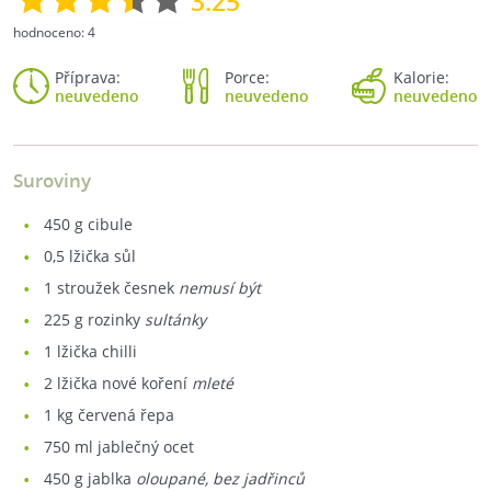
3.25
hodnoceno:
4
Příprava:
Porce:
Kalorie:
neuvedeno
neuvedeno
neuvedeno
Suroviny
450
g cibule
0,5
lžička sůl
1
stroužek česnek
nemusí být
225
g rozinky
sultánky
1
lžička chilli
2
lžička nové koření
mleté
1
kg červená řepa
750
ml jablečný ocet
450
g jablka
oloupané, bez jadřinců