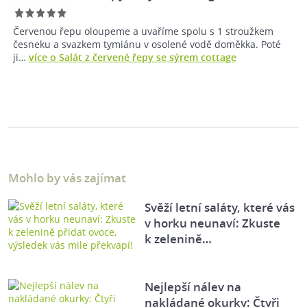
Červenou řepu oloupeme a uvaříme spolu s 1 stroužkem
česneku a svazkem tymiánu v osolené vodě doměkka. Poté
ji…
více o Salát z červené řepy se sýrem cottage
Mohlo by vás zajímat
Svěží letní saláty, které vás
v horku neunaví: Zkuste
k zelenině…
Nejlepší nálev na
nakládané okurky: Čtyři