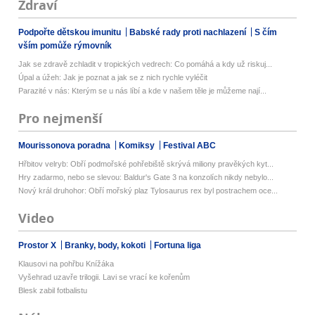
Zdraví
Podpořte dětskou imunitu
Babské rady proti nachlazení
S čím
vším pomůže rýmovník
Jak se zdravě zchladit v tropických vedrech: Co pomáhá a kdy už riskuj...
Úpal a úžeh: Jak je poznat a jak se z nich rychle vyléčit
Parazité v nás: Kterým se u nás líbí a kde v našem těle je můžeme nají...
Pro nejmenší
Mourissonova poradna
Komiksy
Festival ABC
Hřbitov velryb: Obří podmořské pohřebiště skrývá miliony pravěkých kyt...
Hry zadarmo, nebo se slevou: Baldur's Gate 3 na konzolích nikdy nebylo...
Nový král druhohor: Obří mořský plaz Tylosaurus rex byl postrachem oce...
Video
Prostor X
Branky, body, kokoti
Fortuna liga
Klausovi na pohřbu Knížáka
Vyšehrad uzavře trilogii. Lavi se vrací ke kořenům
Blesk zabil fotbalistu