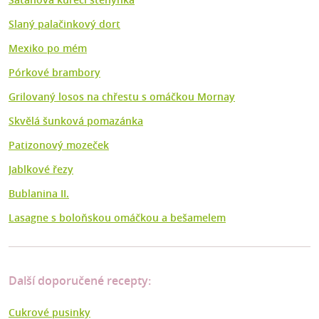
Slaný palačinkový dort
Mexiko po mém
Pórkové brambory
Grilovaný losos na chřestu s omáčkou Mornay
Skvělá šunková pomazánka
Patizonový mozeček
Jablkové řezy
Bublanina II.
Lasagne s boloňskou omáčkou a bešamelem
Další doporučené recepty:
Cukrové pusinky