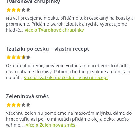
Tvarohové chrupinky
Na vál prosejeme mouku, přidáme tuk rozsekaný na kousky a
promneme. Přidáme tvaroh, žloutek a rychle vypracujeme
hladké…
více o Tvarohové chrupinky
Tzatziki po česku – vlastní recept
Okurku oloupeme, omyjeme vodou a na hrubém struhadle
nastrouháme do mísy. Potom ji hodně posolíme a dáme asi
na půl…
více o Tzatziki po česku – vlastní recept
Zeleninová směs
Všechnu zeleninu pomeleme na masovém mlýnku, dáme do
hrnce vařit, asi po 10 minutách přidáme olej a deko. Buďto
vaříme,…
více o Zeleninová směs