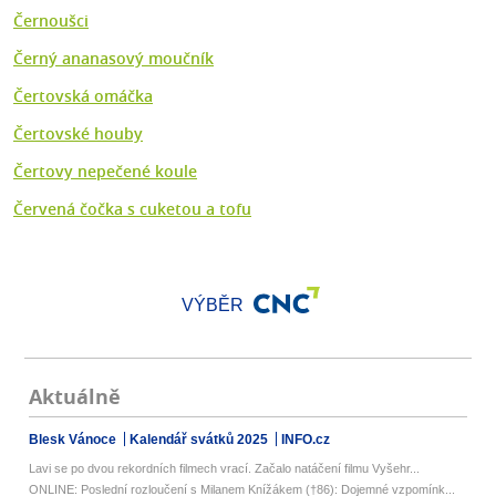
Černoušci
Černý ananasový moučník
Čertovská omáčka
Čertovské houby
Čertovy nepečené koule
Červená čočka s cuketou a tofu
VÝBĚR
Aktuálně
Blesk Vánoce
Kalendář svátků 2025
INFO.cz
Lavi se po dvou rekordních filmech vrací. Začalo natáčení filmu Vyšehr...
ONLINE: Poslední rozloučení s Milanem Knížákem (†86): Dojemné vzpomínk...