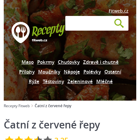
Fitweb.cz
Maso
Pokrmy
Chuťovky
Zdravě i chutně
Přílohy
Moučníky
Nápoje
Polévky
Ostatní
Rýže
Těstoviny
Zeleninové
Mléčné
Recepty Fitweb
Čatní z červené řepy
Čatní z červené řepy