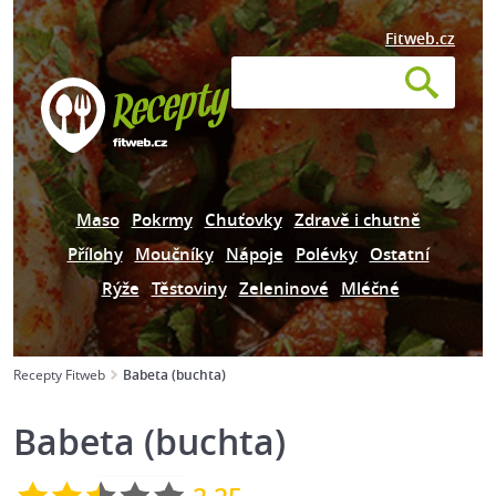
Fitweb.cz
Maso
Pokrmy
Chuťovky
Zdravě i chutně
Přílohy
Moučníky
Nápoje
Polévky
Ostatní
Rýže
Těstoviny
Zeleninové
Mléčné
Recepty Fitweb
Babeta (buchta)
Babeta (buchta)