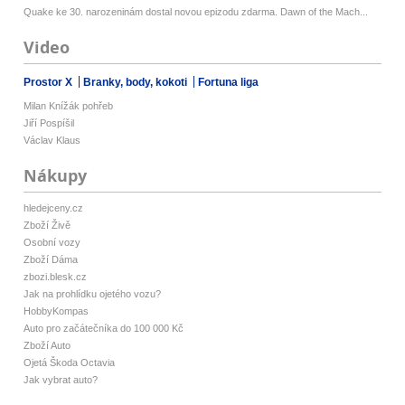
Quake ke 30. narozeninám dostal novou epizodu zdarma. Dawn of the Mach...
Video
Prostor X
Branky, body, kokoti
Fortuna liga
Milan Knížák pohřeb
Jiří Pospíšil
Václav Klaus
Nákupy
hledejceny.cz
Zboží Živě
Osobní vozy
Zboží Dáma
zbozi.blesk.cz
Jak na prohlídku ojetého vozu?
HobbyKompas
Auto pro začátečníka do 100 000 Kč
Zboží Auto
Ojetá Škoda Octavia
Jak vybrat auto?