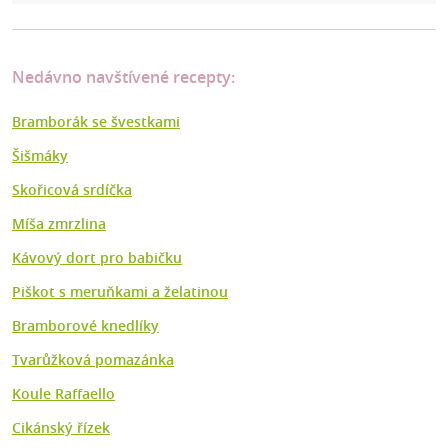
Nedávno navštívené recepty:
Bramborák se švestkami
Šišmáky
Skořicová srdíčka
Míša zmrzlina
Kávový dort pro babičku
Piškot s meruňkami a želatinou
Bramborové knedlíky
Tvarůžková pomazánka
Koule Raffaello
Cikánský řízek