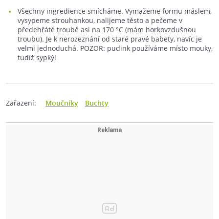
Všechny ingredience smícháme. Vymažeme formu máslem,
vysypeme strouhankou, nalijeme těsto a pečeme v
předehřáté troubě asi na 170 °C (mám horkovzdušnou
troubu). Je k nerozeznání od staré pravé babety, navíc je
velmi jednoduchá. POZOR: pudink používáme místo mouky,
tudíž sypký!
Zařazení:
Moučníky
Buchty