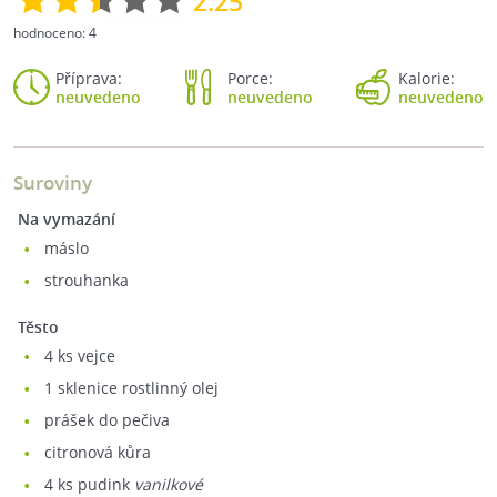
2.25
hodnoceno:
4
Příprava:
Porce:
Kalorie:
neuvedeno
neuvedeno
neuvedeno
Suroviny
Na vymazání
máslo
strouhanka
Těsto
4
ks vejce
1
sklenice rostlinný olej
prášek do pečiva
citronová kůra
4
ks pudink
vanilkové