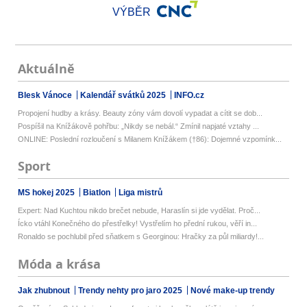
VÝBĚR
Aktuálně
Blesk Vánoce
Kalendář svátků 2025
INFO.cz
Propojení hudby a krásy. Beauty zóny vám dovolí vypadat a cítit se dob...
Pospíšil na Knížákově pohřbu: „Nikdy se nebál.“ Zmínil napjaté vztahy ...
ONLINE: Poslední rozloučení s Milanem Knížákem (†86): Dojemné vzpomínk...
Sport
MS hokej 2025
Biatlon
Liga mistrů
Expert: Nad Kuchtou nikdo brečet nebude, Haraslín si jde vydělat. Proč...
Ícko vtáhl Konečného do přestřelky! Vystřelím ho přední rukou, věří in...
Ronaldo se pochlubil před sňatkem s Georginou: Hračky za půl miliardy!...
Móda a krása
Jak zhubnout
Trendy nehty pro jaro 2025
Nové make-up trendy