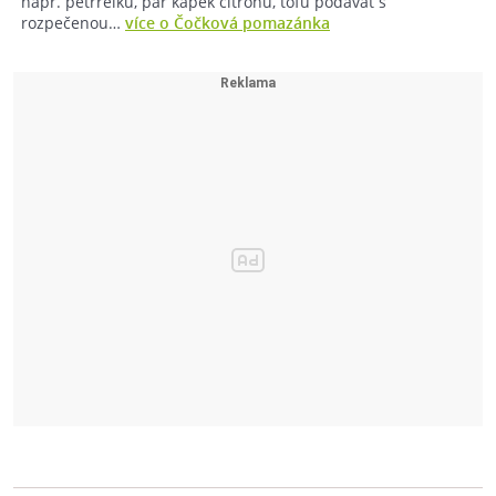
např. petrřelku, pár kapek citronu, tofu podávat s
rozpečenou…
více o Čočková pomazánka