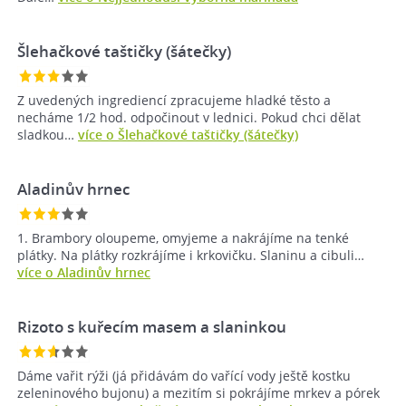
Šlehačkové taštičky (šátečky)
Z uvedených ingrediencí zpracujeme hladké těsto a
necháme 1/2 hod. odpočinout v lednici. Pokud chci dělat
sladkou…
více o Šlehačkové taštičky (šátečky)
Aladinův hrnec
1. Brambory oloupeme, omyjeme a nakrájíme na tenké
plátky. Na plátky rozkrájíme i krkovičku. Slaninu a cibuli…
více o Aladinův hrnec
Rizoto s kuřecím masem a slaninkou
Dáme vařit rýži (já přidávám do vařící vody ještě kostku
zeleninového bujonu) a mezitím si pokrájíme mrkev a pórek