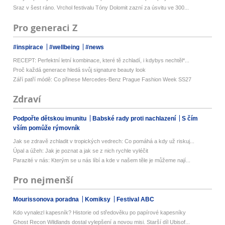
Sraz v šest ráno. Vrchol festivalu Tóny Dolomit zazní za úsvitu ve 300...
Pro generaci Z
#inspirace
#wellbeing
#news
RECEPT: Perfektní letní kombinace, které tě zchladí, i kdybys nechtěl*...
Proč každá generace hledá svůj signature beauty look
Září patří módě: Co přinese Mercedes-Benz Prague Fashion Week SS27
Zdraví
Podpořte dětskou imunitu
Babské rady proti nachlazení
S čím
vším pomůže rýmovník
Jak se zdravě zchladit v tropických vedrech: Co pomáhá a kdy už riskuj...
Úpal a úžeh: Jak je poznat a jak se z nich rychle vyléčit
Parazité v nás: Kterým se u nás líbí a kde v našem těle je můžeme nají...
Pro nejmenší
Mourissonova poradna
Komiksy
Festival ABC
Kdo vynalezl kapesník? Historie od středověku po papírové kapesníky
Ghost Recon Wildlands dostal vylepšení a novou misi. Starší díl Ubisof...