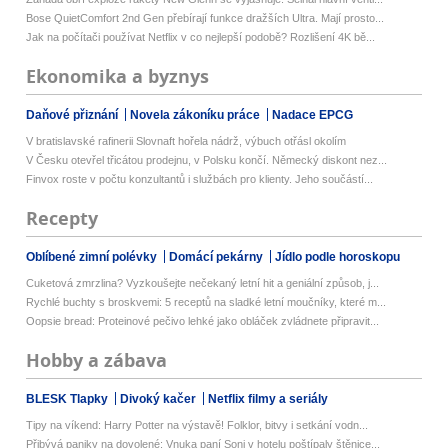
Bose QuietComfort 2nd Gen přebírají funkce dražších Ultra. Mají prosto...
Jak na počítači používat Netflix v co nejlepší podobě? Rozlišení 4K bě...
Ekonomika a byznys
Daňové přiznání
Novela zákoníku práce
Nadace EPCG
V bratislavské rafinerii Slovnaft hořela nádrž, výbuch otřásl okolím
V Česku otevřel třicátou prodejnu, v Polsku končí. Německý diskont nez...
Finvox roste v počtu konzultantů i službách pro klienty. Jeho součástí...
Recepty
Oblíbené zimní polévky
Domácí pekárny
Jídlo podle horoskopu
Cuketová zmrzlina? Vyzkoušejte nečekaný letní hit a geniální způsob, j...
Rychlé buchty s broskvemi: 5 receptů na sladké letní moučníky, které m...
Oopsie bread: Proteinové pečivo lehké jako obláček zvládnete připravit...
Hobby a zábava
BLESK Tlapky
Divoký kačer
Netflix filmy a seriály
Tipy na víkend: Harry Potter na výstavě! Folklor, bitvy i setkání vodn...
Přibývá paniky na dovolené: Vnuka paní Soni v hotelu poštípaly štěnice...