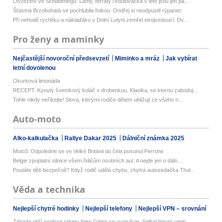
Osvěžení ve Schladmingu: Lamy, ferraty i koulovačka v létě jsou jen pá...
Šťastná Brzobohatá se pochlubila fotkou: Ondřej si neodpustil rýpanec
Při nehodě rychlíku a náklaďáku v Dolní Lutyni zemřel strojvedoucí: Dv...
Pro ženy a maminky
Nejčastější novoroční předsevzetí
Miminko a mráz
Jak vybírat
letní dovolenou
Okurková limonáda
RECEPT: Kynutý švestkový koláč s drobenkou. Klasika, se kterou zaboduj...
Tohle nikdy neříkejte! Slova, kterými rodiče dětem ubližují ze všeho n...
Auto-moto
Alko-kalkulačka
Rallye Dakar 2025
Dálniční známka 2025
Moto3: Odpoledne se ve Velké Británii do čela posunul Perrone
Belgie zpoplatní silnice všem řidičům osobních aut. A nejde jen o dáln...
Poutáte děti bezpečně? Když rodič udělá chybu, chytrá autosedačka Thul...
Věda a technika
Nejlepší chytré hodinky
Nejlepší telefony
Nejlepší VPN – srovnání
Záhada obří exploze rakety New Glenn se vyjasňuje. Selhal hlavní venti...