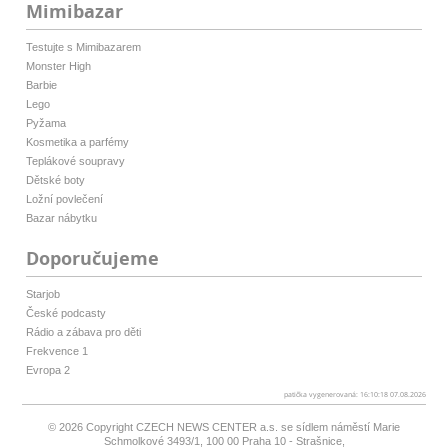
Mimibazar
Testujte s Mimibazarem
Monster High
Barbie
Lego
Pyžama
Kosmetika a parfémy
Teplákové soupravy
Dětské boty
Ložní povlečení
Bazar nábytku
Doporučujeme
Starjob
České podcasty
Rádio a zábava pro děti
Frekvence 1
Evropa 2
patička vygenerovaná: 16:10:18 07.08.2026
© 2026 Copyright
CZECH NEWS CENTER a.s.
se sídlem náměstí Marie
Schmolkové 3493/1, 100 00 Praha 10 - Strašnice,