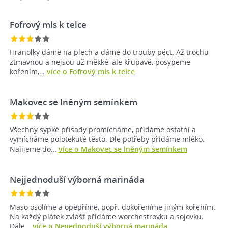
Fofrový mls k telce
Hranolky dáme na plech a dáme do trouby péct. Až trochu
ztmavnou a nejsou už měkké, ale křupavé, posypeme
kořením,…
více o Fofrový mls k telce
Makovec se lněným semínkem
Všechny sypké přísady promícháme, přidáme ostatní a
vymícháme polotekuté těsto. Dle potřeby přidáme mléko.
Nalijeme do…
více o Makovec se lněným semínkem
Nejjednoduší výborná marináda
Maso osolíme a opepříme, popř. dokořeníme jiným kořením.
Na každý plátek zvlášť přidáme worchestrovku a sojovku.
Dále…
více o Nejjednoduší výborná marináda