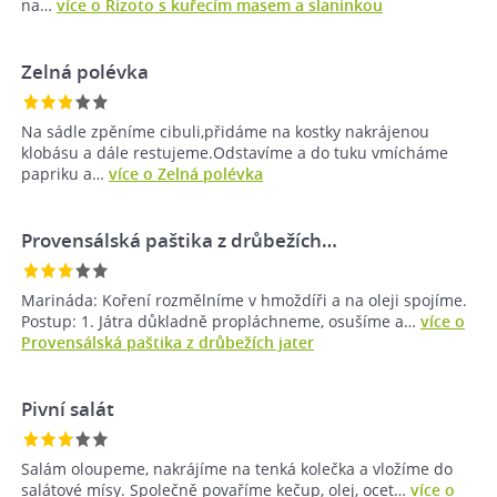
na…
více o Rizoto s kuřecím masem a slaninkou
Zelná polévka
Na sádle zpěníme cibuli,přidáme na kostky nakrájenou
klobásu a dále restujeme.Odstavíme a do tuku vmícháme
papriku a…
více o Zelná polévka
Provensálská paštika z drůbežích…
Marináda: Koření rozmělníme v hmoždíři a na oleji spojíme.
Postup: 1. Játra důkladně propláchneme, osušíme a…
více o
Provensálská paštika z drůbežích jater
Pivní salát
Salám oloupeme, nakrájíme na tenká kolečka a vložíme do
salátové mísy. Společně povaříme kečup, olej, ocet…
více o