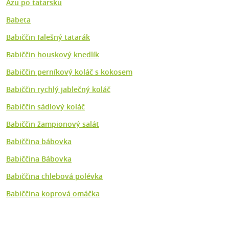
Azu po tatarsku
Babeta
Babiččin falešný tatarák
Babiččin houskový knedlík
Babiččin perníkový koláč s kokosem
Babiččin rychlý jablečný koláč
Babiččin sádlový koláč
Babiččin žampionový salát
Babiččina bábovka
Babiččina Bábovka
Babiččina chlebová polévka
Babiččina koprová omáčka