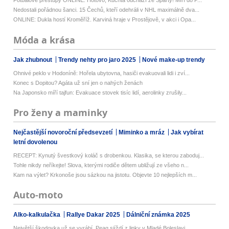
Fotbalové přestupy ONLINE: Hotovo, Kuchta odchází ze Sparty! Míří do P...
Nedostali pořádnou šanci. 15 Čechů, kteří odehráli v NHL maximálně dva...
ONLINE: Dukla hostí Kroměříž. Karviná hraje v Prostějově, v akci i Opa...
Móda a krása
Jak zhubnout
Trendy nehty pro jaro 2025
Nové make-up trendy
Ohnivé peklo v Hodoníně: Hořela ubytovna, hasiči evakuovali lidi i zví...
Konec s Dopitou? Agáta už sní jen o nahých ženách
Na Japonsko míří tajfun: Evakuace stovek tisíc lidí, aerolinky zrušily...
Pro ženy a maminky
Nejčastější novoroční předsevzetí
Miminko a mráz
Jak vybírat
letní dovolenou
RECEPT: Kynutý švestkový koláč s drobenkou. Klasika, se kterou zaboduj...
Tohle nikdy neříkejte! Slova, kterými rodiče dětem ubližují ze všeho n...
Kam na výlet? Krkonoše jsou sázkou na jistotu. Objevte 10 nejlepších m...
Auto-moto
Alko-kalkulačka
Rallye Dakar 2025
Dálniční známka 2025
Největší škodovka už se vyrábí. Peaq sjíždí z linky v Mladé Boleslavi