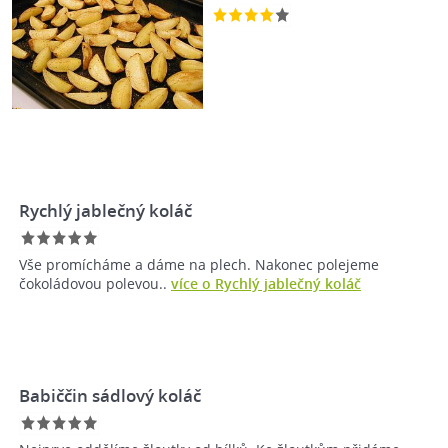
Rychlý jablečný koláč
Vše promícháme a dáme na plech. Nakonec polejeme
čokoládovou polevou..
více o Rychlý jablečný koláč
Babiččin sádlový koláč