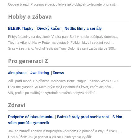
Oopsie bread: Proteinové pečivo lehké jako obláček zvládnete připravit...
Hobby a zábava
BLESK Tlapky
Divoký kačer
Netflix filmy a seriály
Přibývá paniky na dovolené: Vnuka paní Soni v hotelu poštípaly štěnice...
Tipy na víkend: Harry Potter na výstavě! Folklor, bitvy i setkání vodn...
Sraz v šest ráno. Vrchol festivalu Tóny Dolomit zazní za úsvitu ve 300...
Pro generaci Z
#inspirace
#wellbeing
#news
Září patří módě: Co přinese Mercedes-Benz Prague Fashion Week SS27
F*ck the glasses: AI Meta brýle mají zjednodušit život, zatím ale děla...
Víš, proč ti po mléčných výrobcích možná nebývá dobře?
Zdraví
Podpořte dětskou imunitu
Babské rady proti nachlazení
S čím
vším pomůže rýmovník
Jak se zdravě zchladit v tropických vedrech: Co pomáhá a kdy už riskuj...
Úpal a úžeh: Jak je poznat a jak se z nich rychle vyléčit