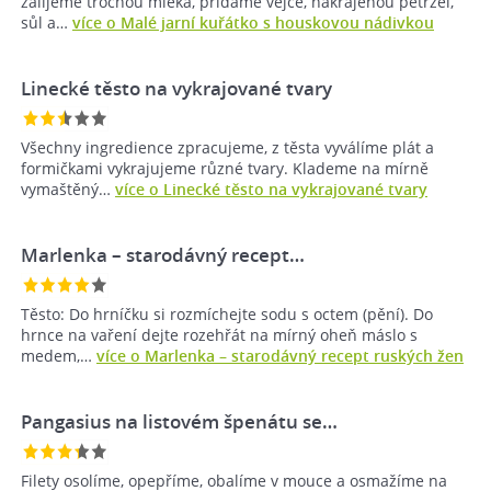
zalijeme trochou mléka, přidáme vejce, nakrájenou petržel,
sůl a…
více o Malé jarní kuřátko s houskovou nádivkou
Linecké těsto na vykrajované tvary
Všechny ingredience zpracujeme, z těsta vyválíme plát a
formičkami vykrajujeme různé tvary. Klademe na mírně
vymaštěný…
více o Linecké těsto na vykrajované tvary
Marlenka – starodávný recept…
Těsto: Do hrníčku si rozmíchejte sodu s octem (pění). Do
hrnce na vaření dejte rozehřát na mírný oheň máslo s
medem,…
více o Marlenka – starodávný recept ruských žen
Pangasius na listovém špenátu se…
Filety osolíme, opepříme, obalíme v mouce a osmažíme na