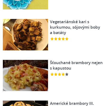
Vegetariánské kari s
kurkumou, sójovými boby
a batáty
Šťouchané brambory nejen
s kapustou
Americké brambory III.