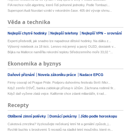
FIA nechce rušit algoritmy, které řídí pohonné jednotky. Podle Tombazi...
Supersport Audi Nuvolari vznikl v rekordním čase. 405 dní vývoje shrnu...
Věda a technika
Nejlepší chytré hodinky
Nejlepší telefony
Nejlepší VPN – srovnání
Experti předvedli, jak snadno lze napadnout dětské hodinky. Na dálku z...
Výborný notebook za 18 tisíc. Lenovo má jemný a jasný OLED, dostatek v...
Bójka na Mallorce naměřila rekordní teplotu Středozemního moře 33,02 °...
Ekonomika a byznys
Daňové přiznání
Novela zákoníku práce
Nadace EPCG
Firmy couvají od Prague Pride. Podporu duhovému festivalu škrtl i Micr...
Když zemře OSVČ, banka zablokuje přístup k účtům. Záchrana rodinné fir...
Když daň vyžene zlatá vejce. Kalifornie chce zdanit miliardáře, ti rad...
Recepty
Oblíbené zimní polévky
Domácí pekárny
Jídlo podle horoskopu
Cuketová zmrzlina? Vyzkoušejte nečekaný letní hit a geniální způsob, j...
Rychlé buchty s broskvemi: 5 receptů na sladké letní moučníky, které m...