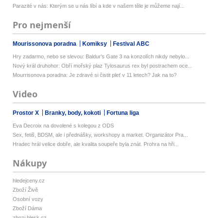
Parazité v nás: Kterým se u nás líbí a kde v našem těle je můžeme nají...
Pro nejmenší
Mourissonova poradna
Komiksy
Festival ABC
Hry zadarmo, nebo se slevou: Baldur's Gate 3 na konzolích nikdy nebylo...
Nový král druhohor: Obří mořský plaz Tylosaurus rex byl postrachem oce...
Mourrisonova poradna: Je zdravé si čistit pleť v 11 letech? Jak na to?
Video
Prostor X
Branky, body, kokoti
Fortuna liga
Eva Decroix na dovolené s kolegou z ODS
Sex, fetiš, BDSM, ale i přednášky, workshopy a market. Organizátor Pra...
Hradec hrál velice dobře, ale kvalita soupeře byla znát. Prohra na hři...
Nákupy
hledejceny.cz
Zboží Živě
Osobní vozy
Zboží Dáma
zbozi.blesk.cz