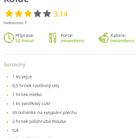
3.14
hodnoceno:
7
Příprava:
Porce:
Kalorie:
50 minut
neuvedeno
neuvedeno
Suroviny
1
ks vejce
0,5
hrnek rostlinný olej
1
hrnek mléko
1
ks vanilkový cukr
strouhanka
na vysypání plechu
2
hrnek polohrubá mouka
tuk