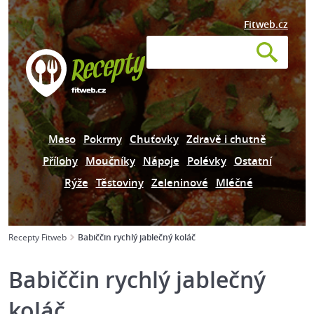
Fitweb.cz
Maso
Pokrmy
Chuťovky
Zdravě i chutně
Přílohy
Moučníky
Nápoje
Polévky
Ostatní
Rýže
Těstoviny
Zeleninové
Mléčné
Recepty Fitweb
Babiččin rychlý jablečný koláč
Babiččin rychlý jablečný
koláč