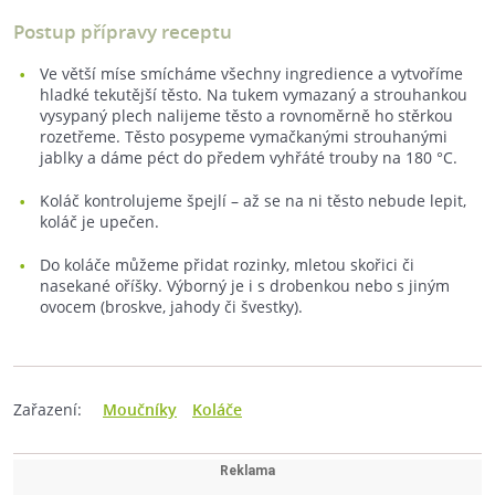
Postup přípravy receptu
Ve větší míse smícháme všechny ingredience a vytvoříme
hladké tekutější těsto. Na tukem vymazaný a strouhankou
vysypaný plech nalijeme těsto a rovnoměrně ho stěrkou
rozetřeme. Těsto posypeme vymačkanými strouhanými
jablky a dáme péct do předem vyhřáté trouby na 180 °C.
Koláč kontrolujeme špejlí – až se na ni těsto nebude lepit,
koláč je upečen.
Do koláče můžeme přidat rozinky, mletou skořici či
nasekané oříšky. Výborný je i s drobenkou nebo s jiným
ovocem (broskve, jahody či švestky).
Zařazení:
Moučníky
Koláče