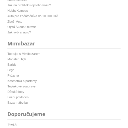
Jak na prohlídku ojetého vozu?
HobbyKompas
Auto pro začátečníka do 100 000 Kč
Zboží Auto
Ojetá Škoda Octavia
Jak vybrat auto?
Mimibazar
Testujte s Mimibazarem
Monster High
Barbie
Lego
Pyžama
Kosmetika a parfémy
Teplákové soupravy
Dětské boty
Ložní povlečení
Bazar nábytku
Doporučujeme
Starjob