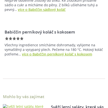
Nejprve oddělíme žloutky od bílků. Ke žloutkům přidáme
sádlo a cukr a mícháme do pěny. Z bílků ušleháme tuhý a
pevný…
více o Babiččin sádlový koláč
Babiččin perníkový koláč s kokosem
Všechny ingredience smícháme dohromady, vylijeme na
vymaštěný a vysypaný plech. Pečeme na 180 °C. Hotový koláč
potřeme…
více o Babiččin perníkový koláč s kokosem
Mohlo by vás zajímat
Svěží letní saláty, které vás