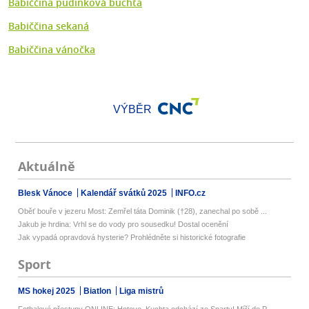
Babiččina pudinková buchta
Babiččina sekaná
Babiččina vánočka
VÝBĚR
Aktuálně
Blesk Vánoce
Kalendář svátků 2025
INFO.cz
Oběť bouře v jezeru Most: Zemřel táta Dominik (†28), zanechal po sobě ...
Jakub je hrdina: Vrhl se do vody pro sousedku! Dostal ocenění
Jak vypadá opravdová hysterie? Prohlédněte si historické fotografie
Sport
MS hokej 2025
Biatlon
Liga mistrů