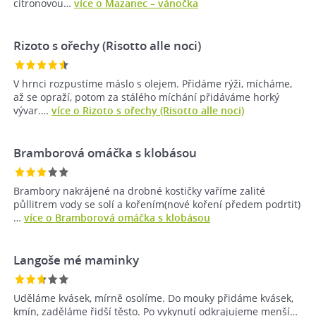
citronovou…
více o Mazanec –⁠ vánočka
Rizoto s ořechy (Risotto alle noci)
V hrnci rozpustíme máslo s olejem. Přidáme rýži, mícháme,
až se opraží, potom za stálého míchání přidáváme horký
vývar.…
více o Rizoto s ořechy (Risotto alle noci)
Bramborová omáčka s klobásou
Brambory nakrájené na drobné kostičky vaříme zalité
půllitrem vody se solí a kořením(nové koření předem podrtit)
…
více o Bramborová omáčka s klobásou
Langoše mé maminky
Uděláme kvásek, mírně osolíme. Do mouky přidáme kvásek,
kmín, zaděláme řidší těsto. Po vykynutí odkrajujeme menší…