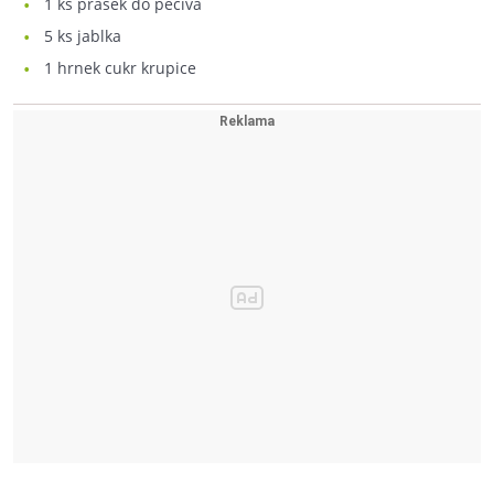
1
ks prášek do pečiva
5
ks jablka
1
hrnek cukr krupice