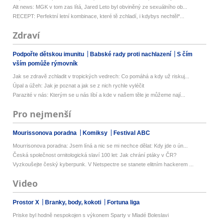
Alt news: MGK v tom zas lítá, Jared Leto byl obviněný ze sexuálního ob...
RECEPT: Perfektní letní kombinace, které tě zchladí, i kdybys nechtěl*...
Zdraví
Podpořte dětskou imunitu
Babské rady proti nachlazení
S čím
vším pomůže rýmovník
Jak se zdravě zchladit v tropických vedrech: Co pomáhá a kdy už riskuj...
Úpal a úžeh: Jak je poznat a jak se z nich rychle vyléčit
Parazité v nás: Kterým se u nás líbí a kde v našem těle je můžeme nají...
Pro nejmenší
Mourissonova poradna
Komiksy
Festival ABC
Mourrisonova poradna: Jsem líná a nic se mi nechce dělat: Kdy jde o ún...
Česká společnost ornitologická slaví 100 let: Jak chrání ptáky v ČR?
Vyzkoušejte český kyberpunk. V Netspectre se stanete elitním hackerem ...
Video
Prostor X
Branky, body, kokoti
Fortuna liga
Priske byl hodně nespokojen s výkonem Sparty v Mladé Boleslavi