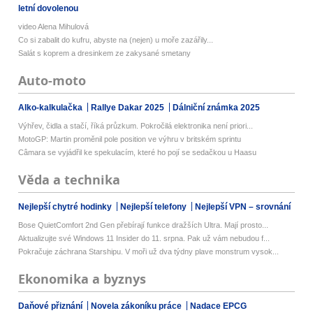
letní dovolenou
video Alena Mihulová
Co si zabalit do kufru, abyste na (nejen) u moře zazářily...
Salát s koprem a dresinkem ze zakysané smetany
Auto-moto
Alko-kalkulačka
Rallye Dakar 2025
Dálniční známka 2025
Výhřev, čidla a stačí, říká průzkum. Pokročilá elektronika není priori...
MotoGP: Martin proměnil pole position ve výhru v britském sprintu
Câmara se vyjádřil ke spekulacím, které ho pojí se sedačkou u Haasu
Věda a technika
Nejlepší chytré hodinky
Nejlepší telefony
Nejlepší VPN – srovnání
Bose QuietComfort 2nd Gen přebírají funkce dražších Ultra. Mají prosto...
Aktualizujte své Windows 11 Insider do 11. srpna. Pak už vám nebudou f...
Pokračuje záchrana Starshipu. V moři už dva týdny plave monstrum vysok...
Ekonomika a byznys
Daňové přiznání
Novela zákoníku práce
Nadace EPCG