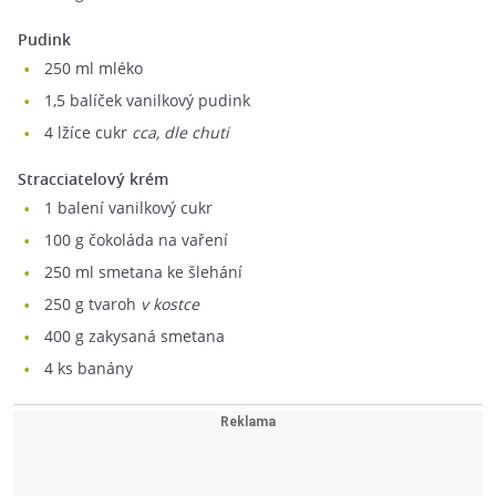
Pudink
250
ml mléko
1,5
balíček vanilkový pudink
4
lžíce cukr
cca, dle chuti
Stracciatelový krém
1
balení vanilkový cukr
100
g čokoláda na vaření
250
ml smetana ke šlehání
250
g tvaroh
v kostce
400
g zakysaná smetana
4
ks banány