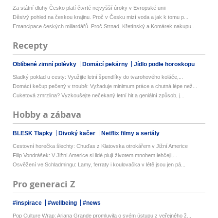
Za státní dluhy Česko platí čtvrté nejvyšší úroky v Evropské unii
Děsivý pohled na českou krajinu. Proč v Česku mizí voda a jak k tomu p...
Emancipace českých miliardářů. Proč Strnad, Křetínský a Komárek nakupu...
Recepty
Oblíbené zimní polévky
Domácí pekárny
Jídlo podle horoskopu
Sladký poklad u cesty: Využijte letní špendlíky do tvarohového koláče,...
Domácí kečup pečený v troubě: Vyžaduje minimum práce a chutná lépe než...
Cuketová zmrzlina? Vyzkoušejte nečekaný letní hit a geniální způsob, j...
Hobby a zábava
BLESK Tlapky
Divoký kačer
Netflix filmy a seriály
Cestovní horečka šlechty: Chuďas z Klatovska otrokářem v Jižní Americe
Filip Vondrášek: V Jižní Americe si lidé plují životem mnohem lehčeji,...
Osvěžení ve Schladmingu: Lamy, ferraty i koulovačka v létě jsou jen pá...
Pro generaci Z
#inspirace
#wellbeing
#news
Pop Culture Wrap: Ariana Grande promluvila o svém ústupu z veřejného ž...