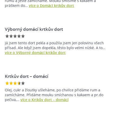
rumu a ještě zamícháme. Mouku smísíme s kakaem a
práškem do…
více o Domácí krtkův dort
Výborný domácí krtkův dort
Já jsem tento dort pekla a použila jsem jen polovinu všech
přísad. Ale když jsem dopekla, těsto bylo velmi nízké. A to…
více o Výborný domácí krtkův dort
Krtkův dort – domácí
Olej, cukr a žloutky ušleháme, po chvilce přidáme rum a
zamícháme. Přidáme mouku smíchanou s kakaem a pr.do
pečiva,…
více o Krtkův dort – domácí