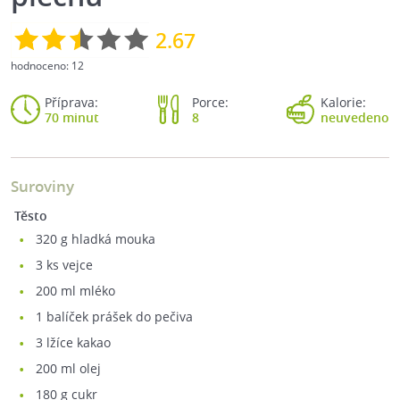
2.67
hodnoceno:
12
Příprava:
Porce:
Kalorie:
70 minut
8
neuvedeno
Suroviny
Těsto
320
g hladká mouka
3
ks vejce
200
ml mléko
1
balíček prášek do pečiva
3
lžíce kakao
200
ml olej
180
g cukr