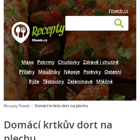
Fitweb.cz
Maso
Pokrmy
Chuťovky
Zdravě i chutně
Přílohy
Moučníky
Nápoje
Polévky
Ostatní
Rýže
Těstoviny
Zeleninové
Mléčné
Recepty Fitweb
Domácí krtkův dort na plechu
Domácí krtkův dort na
plechu