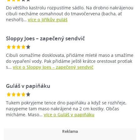
Do většího kastrolu rozpustíme sádlo. Na drobno nakrájenou
cibuli necháme osmahnout do tmavočervena (bacha, ať
neshoří)…
více o Jiříkův guláš
Sloppy Joes – zapečený sendvič
Cibuli osmažíme dosklovata, přidáme mleté maso a smažíme
do vypaření vody. Pak přidáme ještě krátce orestovat protlak
s…
více o Sloppy Joes – zapečený sendvič
Guláš v papiňáku
Tukem pokryjeme tence dno papiňáku a když se rozhřeje,
nasypeme tam maso nakrájené na 2 cm kostky. Občas
mícháme. Maso…
více o Guláš v papiňáku