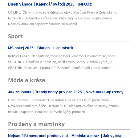
Blesk Vánoce
Kalendář svátků 2025
INFO.cz
ONLINE: Čtyři mrtví včetně dítěte po útoku Rusů na Kyjev a Zelenskyj v...
Rozruch v Bulharsku kvůli dronu: Patřil zřejmě Ukrajině, explodoval ki...
Rodinný dům lehl popelem: Shořelo 10 milionů!
Sport
MS hokej 2025
Biatlon
Liga mistrů
Kritický Priske: Nepřijatelné, tohle nestačí. Změny? Omlouvám se, nedo...
SESTŘIHY: Divočina v Teplicích, další ztráta Sparty. Liberec vyhrál, Z...
SESTŘIH: Boleslav - Sparta 2:0. Bezzubí Letenští opět ztratili, domácí...
Móda a krása
Jak zhubnout
Trendy nehty pro jaro 2025
Nové make-up trendy
Další tragédie u Pohořelic: Dva mrtví! Auta se srazila při předjíždění
Navracel domů mrtvá těla Ukrajinců i Rusů: Smrt válečného hrdiny oznám...
Brutální napadení Soukupa. Právník Agáty promluvil
Pro ženy a maminky
Nejčastější novoroční předsevzetí
Miminko a mráz
Jak vybírat