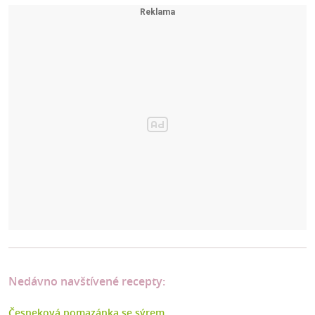
Nedávno navštívené recepty:
Česneková pomazánka se sýrem