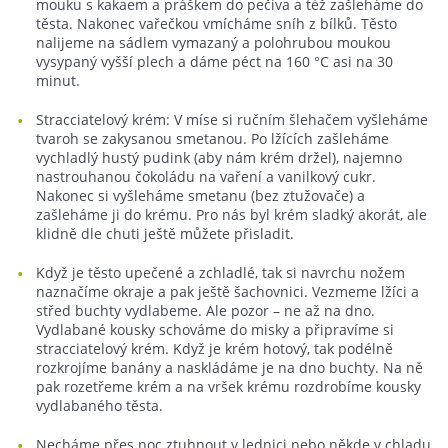
mouku s kakaem a práškem do pečiva a též zašleháme do
těsta. Nakonec vařečkou vmícháme sníh z bílků. Těsto
nalijeme na sádlem vymazaný a polohrubou moukou
vysypaný vyšší plech a dáme péct na 160 °C asi na 30
minut.
Stracciatelový krém: V míse si ručním šlehačem vyšleháme
tvaroh se zakysanou smetanou. Po lžících zašleháme
vychladlý hustý pudink (aby nám krém držel), najemno
nastrouhanou čokoládu na vaření a vanilkový cukr.
Nakonec si vyšleháme smetanu (bez ztužovače) a
zašleháme ji do krému. Pro nás byl krém sladký akorát, ale
klidně dle chuti ještě můžete přisladit.
Když je těsto upečené a zchladlé, tak si navrchu nožem
naznačíme okraje a pak ještě šachovnici. Vezmeme lžíci a
střed buchty vydlabeme. Ale pozor – ne až na dno.
Vydlabané kousky schováme do misky a připravíme si
stracciatelový krém. Když je krém hotový, tak podélně
rozkrojíme banány a naskládáme je na dno buchty. Na ně
pak rozetřeme krém a na vršek krému rozdrobíme kousky
vydlabaného těsta.
Necháme přes noc ztuhnout v lednici nebo někde v chladu.