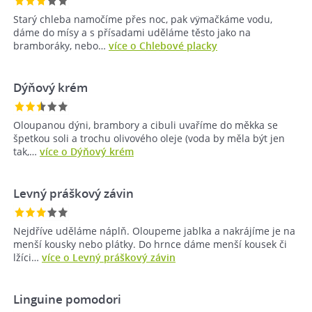
Starý chleba namočíme přes noc, pak vÿmačkáme vodu,
dáme do mísy a s přísadami uděláme těsto jako na
bramboráky, nebo…
více o Chlebové placky
Dýňový krém
Oloupanou dýni, brambory a cibuli uvaříme do měkka se
špetkou soli a trochu olivového oleje (voda by měla být jen
tak,…
více o Dýňový krém
Levný práškový závin
Nejdříve uděláme náplň. Oloupeme jablka a nakrájíme je na
menší kousky nebo plátky. Do hrnce dáme menší kousek či
lžíci…
více o Levný práškový závin
Linguine pomodori