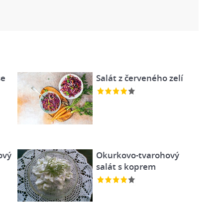
se
Salát z červeného zelí
ový
Okurkovo-tvarohový
salát s koprem