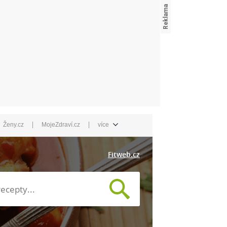
|
|
Ženy.cz
MojeZdraví.cz
více
Fitweb.cz