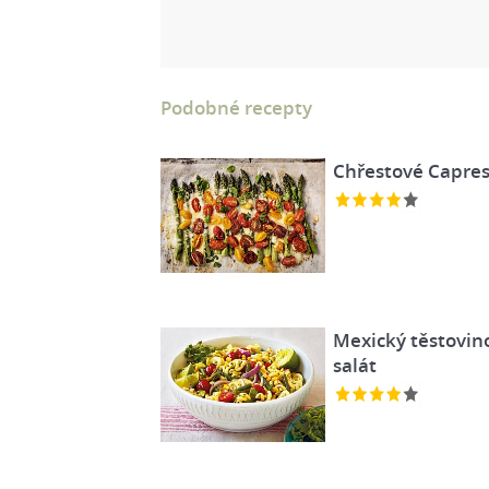
Podobné recepty
Chřestové Capre
Mexický těstovin
salát