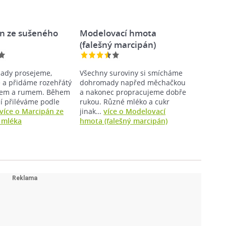
n ze sušeného
Modelovací hmota
(falešný marcipán)
sady prosejeme,
Všechny suroviny si smícháme
a přidáme rozehřátý
dohromady napřed měchačkou
dem a rumem. Během
a nakonec propracujeme dobře
í přiléváme podle
rukou. Různé mléko a cukr
více o Marcipán ze
jinak…
více o Modelovací
 mléka
hmota (falešný marcipán)