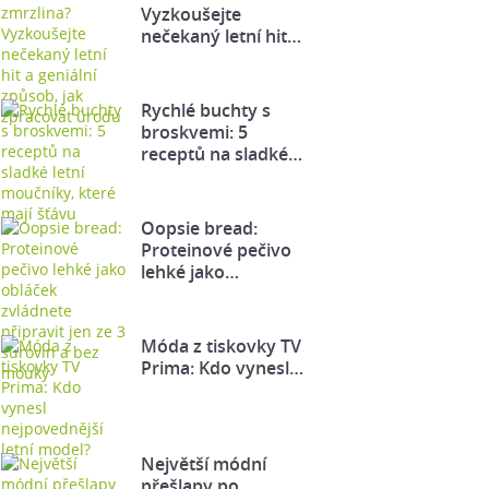
Vyzkoušejte
nečekaný letní hit…
Rychlé buchty s
broskvemi: 5
receptů na sladké…
Oopsie bread:
Proteinové pečivo
lehké jako…
Móda z tiskovky TV
Prima: Kdo vynesl…
Největší módní
přešlapy po