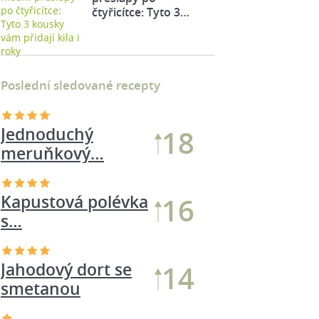
čtyřicítce: Tyto 3…
Poslední sledované recepty
Jednoduchý
18
meruňkový…
Kapustová polévka
16
s…
Jahodový dort se
14
smetanou