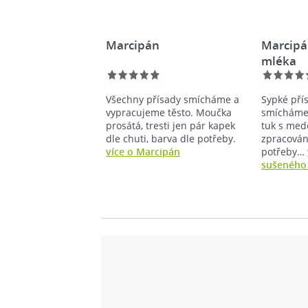
Marcipán
Marcipá
mléka
Všechny přísady smícháme a
Sypké pří
vypracujeme těsto. Moučka
smícháme 
prosátá, tresti jen pár kapek
tuk s me
dle chuti, barva dle potřeby.
zpracován
více o Marcipán
potřeby…
sušeného