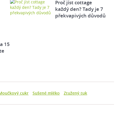
Proč jíst cottage
každý den? Tady je 7
překvapivých důvodů
za 15
te
Moučkový cukr
Sušené mléko
Ztužený tuk