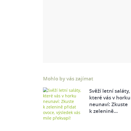
Mohlo by vás zajímat
Svěží letní saláty,
které vás v horku
neunaví: Zkuste
k zelenině…