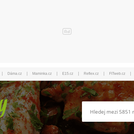
|
|
|
|
|
|
Dáma.cz
Maminka.cz
E15.cz
Reflex.cz
FITweb.cz