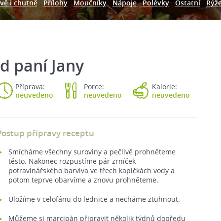
vě i chutně
Přílohy
Moučníky
Nápoje
Polévky
Ostatní
Rýž
d paní Jany
Příprava:
Porce:
Kalorie:
neuvedeno
neuvedeno
neuvedeno
Postup přípravy receptu
Smícháme všechny suroviny a pečlivě prohněteme
těsto. Nakonec rozpustíme pár zrníček
potravinářského barviva ve třech kapičkách vody a
potom teprve obarvíme a znovu prohněteme.
Uložíme v celofánu do lednice a necháme ztuhnout.
Můžeme si marcipán připravit několik týdnů dopředu