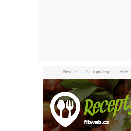
|
|
Blesk.cz
Blesk pro ženy
AHA!