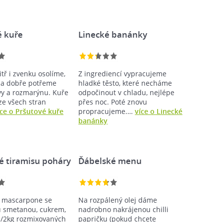
é kuře
Linecké banánky
tř i zvenku osolíme,
Z ingrediencí vypracujeme
 a dobře potřeme
hladké těsto, které necháme
vy a rozmarýnu. Kuře
odpočinout v chladu, nejlépe
ze všech stran
přes noc. Poté znovu
íce o Pršutové kuře
propracujeme.…
více o Linecké
banánky
é tiramisu poháry
Ďábelské menu
 mascarpone se
Na rozpálený olej dáme
 smetanou, cukrem,
nadrobno nakrájenou chilli
/2kg rozmixovaných
papričku (pokud chcete