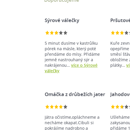
Sýrové válečky
Pršutov
5 minut dusíme v kastrůlku
Kuře zevni
pórek na másle, který poté
opepříme
přendáme do mísy. Přidáme
směsí šťá
jemně nastrouhaný sýr a
obložíme 
nakrájenou…
více o Sýrové
plátky…
v
válečky
Omáčka z drůbežích jater
Jahodov
Játra očistíme,opláchneme a
Ušleháme
necháme okapat.Cibuli si
zakysanou
pokrájíme nadrobno a
přidáme 1