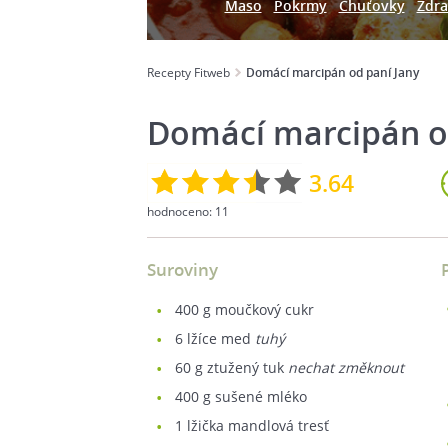
Maso
Pokrmy
Chuťovky
Zdra
Recepty Fitweb
Domácí marcipán od paní Jany
Domácí marcipán o
3.64
hodnoceno:
11
Suroviny
400
g moučkový cukr
6
lžíce med
tuhý
60
g ztužený tuk
nechat změknout
400
g sušené mléko
1
lžička mandlová tresť