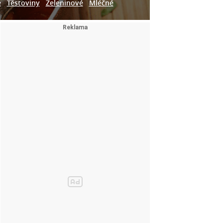
e
Těstoviny
Zeleninové
Mléčné