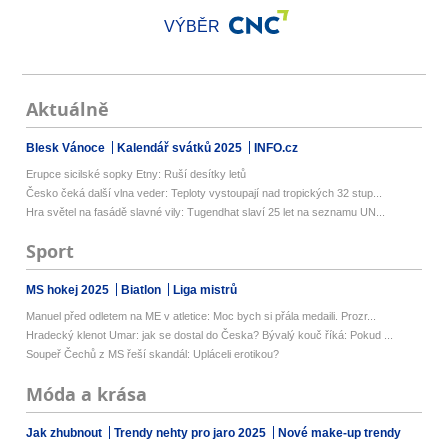
VÝBĚR
Aktuálně
Blesk Vánoce
Kalendář svátků 2025
INFO.cz
Erupce sicilské sopky Etny: Ruší desítky letů
Česko čeká další vlna veder: Teploty vystoupají nad tropických 32 stup...
Hra světel na fasádě slavné vily: Tugendhat slaví 25 let na seznamu UN...
Sport
MS hokej 2025
Biatlon
Liga mistrů
Manuel před odletem na ME v atletice: Moc bych si přála medaili. Prozr...
Hradecký klenot Umar: jak se dostal do Česka? Bývalý kouč říká: Pokud ...
Soupeř Čechů z MS řeší skandál: Upláceli erotikou?
Móda a krása
Jak zhubnout
Trendy nehty pro jaro 2025
Nové make-up trendy