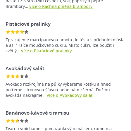
pastou z 3 stroužků česneku, solí, papriky a pepře.
Brambory…
více o Kachna plněná brambory
Pistáciové pralinky
Zpracujeme marcipánovou hmotu do těsta s přidáním másla
a asi 1 lžíce moučkového cukru. Místo cukru lze použít i
světlý…
více o Pistáciové pralinky
Avokádový salát
Avokádo rozkrojíme na půlky vybereme kostku a hned
potřeme citrónovou šťávou nebo nám zčerná. Dužinu
avokáda nakrájíme…
více o Avokádový salát
Banánovo-kávové tiramisu
Tvaroh vmícháme s pomazánkovým máslem, rumem a