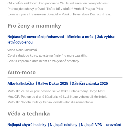
Od knotů k elektrice: Brno připomíná 245 let od zavedení veřejného osv...
Prahou jde duhový průvod: Tisíce lidí v ulicích! Vrcholí Prague Pride
Exministryně s Havránkem dováděli v Polsku: První slova Decroix i Havr...
Pro ženy a maminky
Nejčastější novoroční předsevzetí
Miminko a mráz
Jak vybírat
letní dovolenou
video Alena Mihulová
Co si zabalit do kufru, abyste na (nejen) u moře zazářily...
Salát s koprem a dresinkem ze zakysané smetany
Auto-moto
Alko-kalkulačka
Rallye Dakar 2025
Dálniční známka 2025
MotoGP: Ze zisku pole position se ve Velké Británii raduje Jorge Marti...
MotoGP: Postup do druhé části britské kvalifikace vybojovali Morbidell...
MotoGP: Sobotní britský trénink ovládl Fabio di Giannantonio
Věda a technika
Nejlepší chytré hodinky
Nejlepší telefony
Nejlepší VPN – srovnání