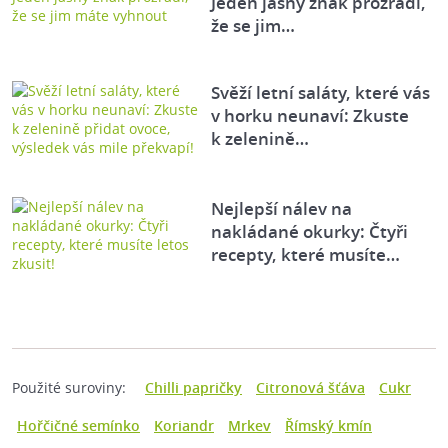
Jeden jasný znak prozradí,
že se jim…
Svěží letní saláty, které vás
v horku neunaví: Zkuste
k zelenině…
Nejlepší nálev na
nakládané okurky: Čtyři
recepty, které musíte…
Použité suroviny:
Chilli papričky
Citronová šťáva
Cukr
Hořčičné semínko
Koriandr
Mrkev
Římský kmín