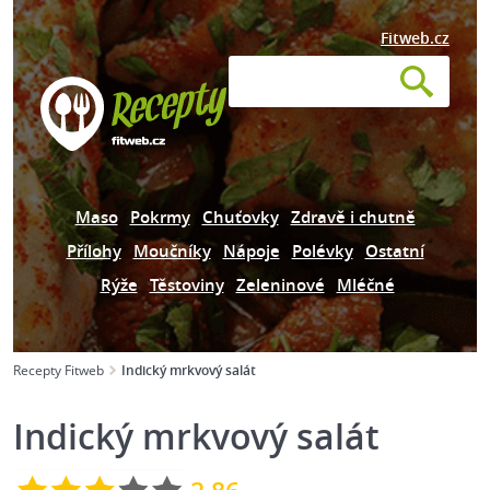
Fitweb.cz
Maso
Pokrmy
Chuťovky
Zdravě i chutně
Přílohy
Moučníky
Nápoje
Polévky
Ostatní
Rýže
Těstoviny
Zeleninové
Mléčné
Recepty Fitweb
Indický mrkvový salát
Indický mrkvový salát