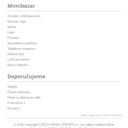
Mimibazar
Testujte s Mimibazarem
Monster High
Barbie
Lego
Pyžama
Kosmetika a parfémy
Teplákové soupravy
Dětské boty
Ložní povlečení
Bazar nábytku
Doporučujeme
Starjob
České podcasty
Rádio a zábava pro děti
Frekvence 1
Evropa 2
patička vygenerovaná: 13:40:15 08.08.2026
© 2026 Copyright
CZECH NEWS CENTER a.s.
se sídlem náměstí Marie