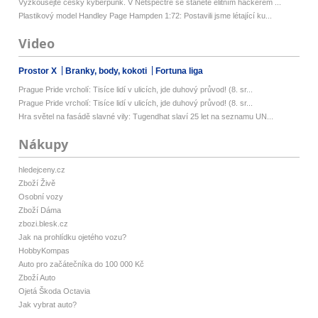
Vyzkoušejte český kyberpunk. V Netspectre se stanete elitním hackerem ...
Plastikový model Handley Page Hampden 1:72: Postavili jsme létající ku...
Video
Prostor X
Branky, body, kokoti
Fortuna liga
Prague Pride vrcholí: Tisíce lidí v ulicích, jde duhový průvod! (8. sr...
Prague Pride vrcholí: Tisíce lidí v ulicích, jde duhový průvod! (8. sr...
Hra světel na fasádě slavné vily: Tugendhat slaví 25 let na seznamu UN...
Nákupy
hledejceny.cz
Zboží Živě
Osobní vozy
Zboží Dáma
zbozi.blesk.cz
Jak na prohlídku ojetého vozu?
HobbyKompas
Auto pro začátečníka do 100 000 Kč
Zboží Auto
Ojetá Škoda Octavia
Jak vybrat auto?