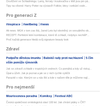
Osvěžení ve Schladmingu: Lamy, ferraty i koulovačka v létě jsou jen pá...
Tipy na víkend: Harry Potter na výstavě! Folklor, bitvy i setkání vodn...
Pro generaci Z
#inspirace
#wellbeing
#news
Alt news: MGK v tom zas lítá, Jared Leto byl obviněný ze sexuálního ob...
RECEPT: Perfektní letní kombinace, které tě zchladí, i kdybys nechtěl*...
Proč každá generace hledá svůj signature beauty look
Zdraví
Podpořte dětskou imunitu
Babské rady proti nachlazení
S čím
vším pomůže rýmovník
Jak se zdravě zchladit v tropických vedrech: Co pomáhá a kdy už riskuj...
Úpal a úžeh: Jak je poznat a jak se z nich rychle vyléčit
Parazité v nás: Kterým se u nás líbí a kde v našem těle je můžeme nají...
Pro nejmenší
Mourissonova poradna
Komiksy
Festival ABC
Česká společnost ornitologická slaví 100 let: Jak chrání ptáky v ČR?