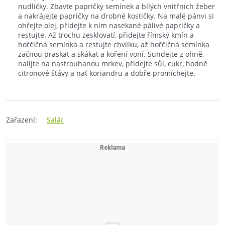
nudličky. Zbavte papričky semínek a bílých vnitřních žeber
a nakrájejte papričky na drobné kostičky. Na malé pánvi si
ohřejte olej, přidejte k nim nasekané pálivé papričky a
restujte. Až trochu zesklovatí, přidejte římský kmín a
hořčičná semínka a restujte chvilku, až hořčičná semínka
začnou praskat a skákat a koření voní. Sundejte z ohně,
nalijte na nastrouhanou mrkev, přidejte sůl, cukr, hodně
citronové šťávy a nať koriandru a dobře promíchejte.
Zařazení:
Salát