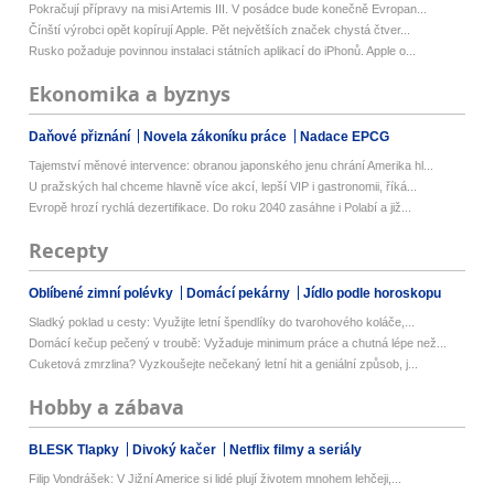
Pokračují přípravy na misi Artemis III. V posádce bude konečně Evropan...
Čínští výrobci opět kopírují Apple. Pět největších značek chystá čtver...
Rusko požaduje povinnou instalaci státních aplikací do iPhonů. Apple o...
Ekonomika a byznys
Daňové přiznání
Novela zákoníku práce
Nadace EPCG
Tajemství měnové intervence: obranou japonského jenu chrání Amerika hl...
U pražských hal chceme hlavně více akcí, lepší VIP i gastronomii, říká...
Evropě hrozí rychlá dezertifikace. Do roku 2040 zasáhne i Polabí a již...
Recepty
Oblíbené zimní polévky
Domácí pekárny
Jídlo podle horoskopu
Sladký poklad u cesty: Využijte letní špendlíky do tvarohového koláče,...
Domácí kečup pečený v troubě: Vyžaduje minimum práce a chutná lépe než...
Cuketová zmrzlina? Vyzkoušejte nečekaný letní hit a geniální způsob, j...
Hobby a zábava
BLESK Tlapky
Divoký kačer
Netflix filmy a seriály
Filip Vondrášek: V Jižní Americe si lidé plují životem mnohem lehčeji,...