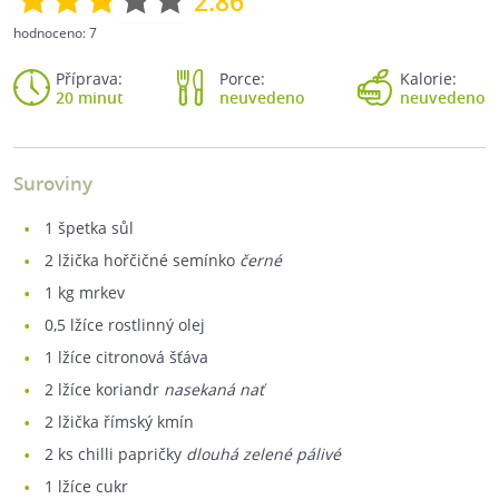
2.86
hodnoceno:
7
Příprava:
Porce:
Kalorie:
20 minut
neuvedeno
neuvedeno
Suroviny
1
špetka sůl
2
lžička hořčičné semínko
černé
1
kg mrkev
0,5
lžíce rostlinný olej
1
lžíce citronová šťáva
2
lžíce koriandr
nasekaná nať
2
lžička římský kmín
2
ks chilli papričky
dlouhá zelené pálivé
1
lžíce cukr