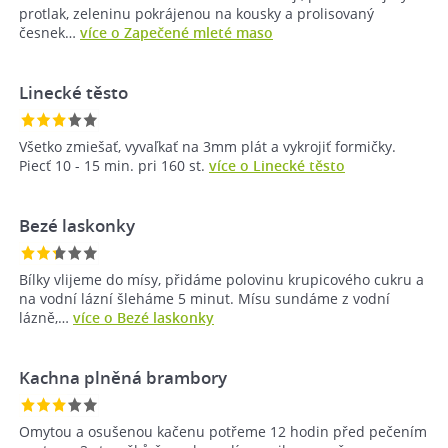
protlak, zeleninu pokrájenou na kousky a prolisovaný
česnek…
více o Zapečené mleté maso
Linecké těsto
Všetko zmiešať, vyvaľkať na 3mm plát a vykrojiť formičky.
Piecť 10 - 15 min. pri 160 st.
více o Linecké těsto
Bezé laskonky
Bílky vlijeme do mísy, přidáme polovinu krupicového cukru a
na vodní lázní šleháme 5 minut. Mísu sundáme z vodní
lázně,…
více o Bezé laskonky
Kachna plněná brambory
Omytou a osušenou kačenu potřeme 12 hodin před pečením