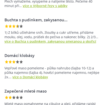
Plech vymažeme, vysypeme a nalijeme těsto. Pečeme 40
minut při…
více o Výborné řezy s jablky
Buchta s pudinkem, zakysanou…
1) Z bílků ušleháme sníh, žloutky a cukr utřeme, přidáme
mouku, olej, vodu, prášek do pečiva a nakonec bílky. 2) 2/3…
více o Buchta s pudinkem, zakysanou smetanou a skořicí
Domácí klobásy
Vepřové maso pomeleme - půlka nahrubo (šajba 10-12) a
půlka najemno (šajba 4), hovězí pomeleme najemno, nejlépe
2x.…
více o Domácí klobásy
Zapečené mleté maso
Mleté maso osmahneme na cibulce a oleji, přidáme rajský