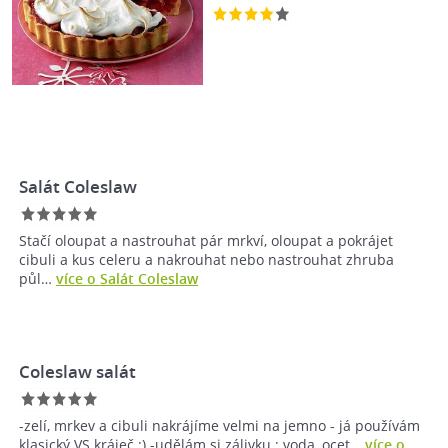
Salát Coleslaw
Stačí oloupat a nastrouhat pár mrkví, oloupat a pokrájet
cibuli a kus celeru a nakrouhat nebo nastrouhat zhruba
půl…
více o Salát Coleslaw
Coleslaw salát
-zelí, mrkev a cibuli nakrájíme velmi na jemno - já používám
klasický VS kráječ :) -udělám si zálivku : voda, ocet…
více o