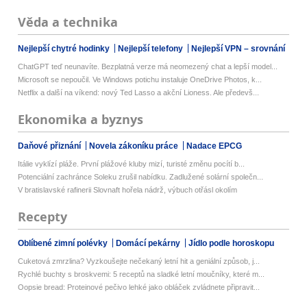
Věda a technika
Nejlepší chytré hodinky
Nejlepší telefony
Nejlepší VPN – srovnání
ChatGPT teď neunavíte. Bezplatná verze má neomezený chat a lepší model...
Microsoft se nepoučil. Ve Windows potichu instaluje OneDrive Photos, k...
Netflix a další na víkend: nový Ted Lasso a akční Lioness. Ale předevš...
Ekonomika a byznys
Daňové přiznání
Novela zákoníku práce
Nadace EPCG
Itálie vyklízí pláže. První plážové kluby mizí, turisté změnu pocítí b...
Potenciální zachránce Soleku zrušil nabídku. Zadlužené solární společn...
V bratislavské rafinerii Slovnaft hořela nádrž, výbuch otřásl okolím
Recepty
Oblíbené zimní polévky
Domácí pekárny
Jídlo podle horoskopu
Cuketová zmrzlina? Vyzkoušejte nečekaný letní hit a geniální způsob, j...
Rychlé buchty s broskvemi: 5 receptů na sladké letní moučníky, které m...
Oopsie bread: Proteinové pečivo lehké jako obláček zvládnete připravit...