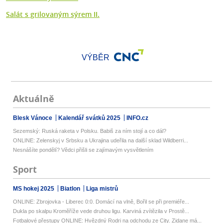
Salát s grilovaným sýrem II.
VÝBĚR
Aktuálně
Blesk Vánoce
Kalendář svátků 2025
INFO.cz
Sezemský: Ruská raketa v Polsku. Babiš za ním stojí a co dál?
ONLINE: Zelenskyj v Srbsku a Ukrajina udeřila na další sklad Wildberri...
Nesnášíte pondělí? Vědci přišli se zajímavým vysvětlením
Sport
MS hokej 2025
Biatlon
Liga mistrů
ONLINE: Zbrojovka - Liberec 0:0. Domácí na vlně, Bořil se při premiéře...
Dukla po skalpu Kroměříže vede druhou ligu. Karviná zvítězila v Prostě...
Fotbalové přestupy ONLINE: Hvězdný Rodri na odchodu ze City. Zidane má...