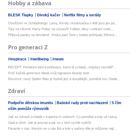
Hobby a zábava
BLESK Tlapky
Divoký kačer
Netflix filmy a seriály
Osvěžení ve Schladmingu: Lamy, ferraty i koulovačka v létě jsou jen pá...
Tipy na víkend: Harry Potter na výstavě! Folklor, bitvy i setkání vodn...
Přibývá paniky na dovolené: Vnuka paní Soni v hotelu poštípaly štěnice...
Pro generaci Z
#inspirace
#wellbeing
#news
RECEPT: Perfektní letní kombinace, které tě zchladí, i kdybys nechtěl*...
Proč každá generace hledá svůj signature beauty look
Recenze: nový Spider-Man je hodně jiný a dospělejší, pomáhá mu i Sadie...
Zdraví
Podpořte dětskou imunitu
Babské rady proti nachlazení
S čím
vším pomůže rýmovník
Jak se zdravě zchladit v tropických vedrech: Co pomáhá a kdy už riskuj...
Úpal a úžeh: Jak je poznat a jak se z nich rychle vyléčit
Parazité v nás: Kterým se u nás líbí a kde v našem těle je můžeme nají...