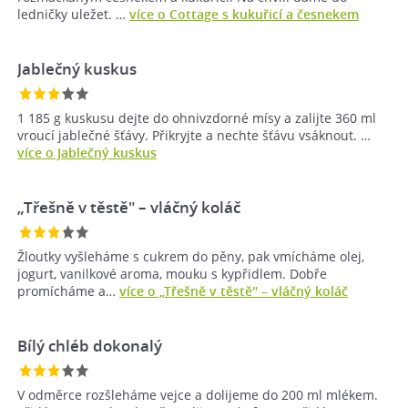
ledničky uležet. …
více o Cottage s kukuřicí a česnekem
Jablečný kuskus
1 185 g kuskusu dejte do ohnivzdorné mísy a zalijte 360 ml
vroucí jablečné šťávy. Přikryjte a nechte šťávu vsáknout. …
více o Jablečný kuskus
„Třešně v těstě" – vláčný koláč
Žloutky vyšleháme s cukrem do pěny, pak vmícháme olej,
jogurt, vanilkové aroma, mouku s kypřidlem. Dobře
promícháme a…
více o „Třešně v těstě" – vláčný koláč
Bílý chléb dokonalý
V odměrce rozšleháme vejce a dolijeme do 200 ml mlékem.