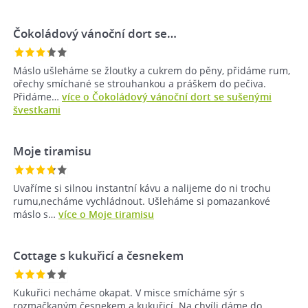
Čokoládový vánoční dort se…
Máslo ušleháme se žloutky a cukrem do pěny, přidáme rum,
ořechy smíchané se strouhankou a práškem do pečiva.
Přidáme…
více o Čokoládový vánoční dort se sušenými
švestkami
Moje tiramisu
Uvaříme si silnou instantní kávu a nalijeme do ni trochu
rumu,necháme vychládnout. Ušleháme si pomazankové
máslo s…
více o Moje tiramisu
Cottage s kukuřicí a česnekem
Kukuřici necháme okapat. V misce smícháme sýr s
rozmačkaným česnekem a kukuřicí. Na chvíli dáme do