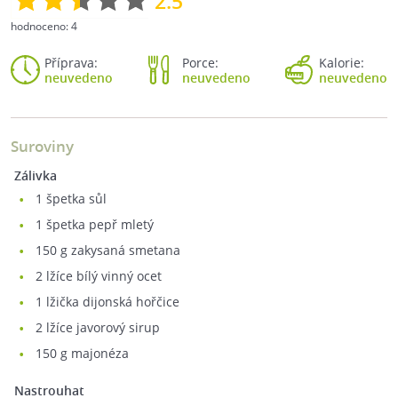
2.5
hodnoceno:
4
Příprava:
Porce:
Kalorie:
neuvedeno
neuvedeno
neuvedeno
Suroviny
Zálivka
1
špetka sůl
1
špetka pepř mletý
150
g zakysaná smetana
2
lžíce bílý vinný ocet
1
lžička dijonská hořčice
2
lžíce javorový sirup
150
g majonéza
Nastrouhat