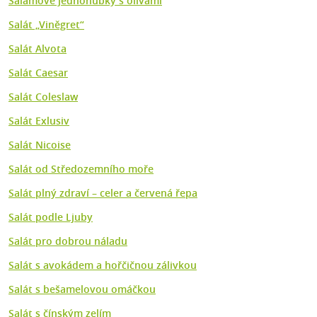
Salámové jednohubky s olivami
Salát „Viněgret“
Salát Alvota
Salát Caesar
Salát Coleslaw
Salát Exlusiv
Salát Nicoise
Salát od Středozemního moře
Salát plný zdraví – celer a červená řepa
Salát podle Ljuby
Salát pro dobrou náladu
Salát s avokádem a hořčičnou zálivkou
Salát s bešamelovou omáčkou
Salát s čínským zelím