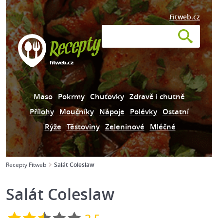
Fitweb.cz
Maso
Pokrmy
Chuťovky
Zdravě i chutně
Přílohy
Moučníky
Nápoje
Polévky
Ostatní
Rýže
Těstoviny
Zeleninové
Mléčné
Recepty Fitweb
Salát Coleslaw
Salát Coleslaw