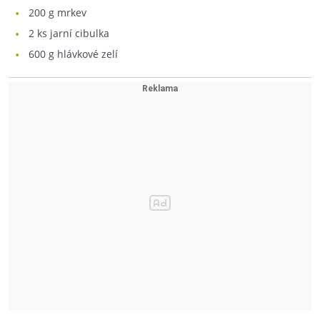
200
g mrkev
2
ks jarní cibulka
600
g hlávkové zelí