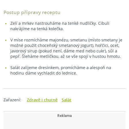
Postup přípravy receptu
Zelí a mrkev nastrouháme na tenké nudličky. Cibuli
nakrájíme na tenká kolečka.
V míse rozmícháme majonézu, smetanu (místo smetany je
možné použít choceňský smetanový jogurt), hořčici, ocet,
javorový sirup (pokud není, dáme med nebo cukr), sůl a
pepř. Šleháme metličkou, až se vše spojí v hustou hmotu.
Salát zalijeme dresinkem, promícháme a alespoň na
hodinu dáme vychladit do lednice.
Zařazení:
Zdravě i chutně
Salát