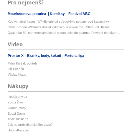
Pro nejmenší
Mourissonova poradna
Komiksy
Festival ABC
Kdo vynalezl kapesník? Historie od středověku po papírové kapesníky
Ghost Recon Wildlands dostal vylepšení a novou misi. Starší díl Ubisof...
Quake ke 30. narozeninám dostal novou epizodu zdarma. Dawn of the Mach...
Video
Prostor X
Branky, body, kokoti
Fortuna liga
Milan Knížák pohřeb
Jiří Pospíšil
Václav Klaus
Nákupy
hledejceny.cz
Zboží Živě
Osobní vozy
Zboží Dáma
zbozi.blesk.cz
Jak na prohlídku ojetého vozu?
HobbyKompas