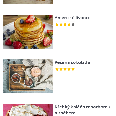
Americké lívance
Pečená čokoláda
Křehký koláč s rebarborou
a sněhem