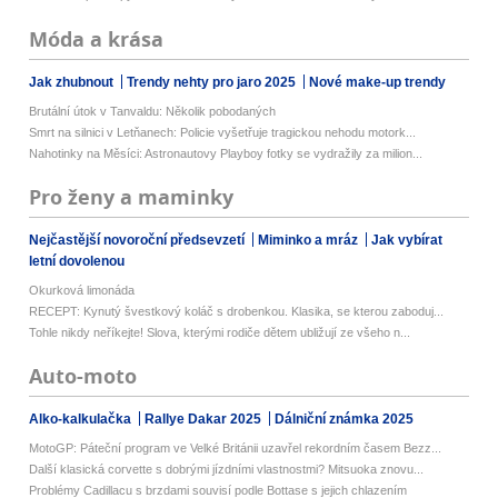
Móda a krása
Jak zhubnout
Trendy nehty pro jaro 2025
Nové make-up trendy
Brutální útok v Tanvaldu: Několik pobodaných
Smrt na silnici v Letňanech: Policie vyšetřuje tragickou nehodu motork...
Nahotinky na Měsíci: Astronautovy Playboy fotky se vydražily za milion...
Pro ženy a maminky
Nejčastější novoroční předsevzetí
Miminko a mráz
Jak vybírat
letní dovolenou
Okurková limonáda
RECEPT: Kynutý švestkový koláč s drobenkou. Klasika, se kterou zaboduj...
Tohle nikdy neříkejte! Slova, kterými rodiče dětem ubližují ze všeho n...
Auto-moto
Alko-kalkulačka
Rallye Dakar 2025
Dálniční známka 2025
MotoGP: Páteční program ve Velké Británii uzavřel rekordním časem Bezz...
Další klasická corvette s dobrými jízdními vlastnostmi? Mitsuoka znovu...
Problémy Cadillacu s brzdami souvisí podle Bottase s jejich chlazením