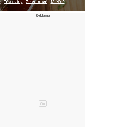
e
Těstoviny
Zeleninové
Mléčné