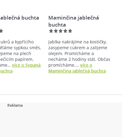
jablečná buchta
Maminčina jablečná
buchta
cukrů a kypřícího
Jablka nakrájíme na kostičky,
ěláme sypkou směs,
zasypeme cukrem a zalijeme
ypeme na plech
olejem. Promícháme a
pečícím papírem.
necháme 2 hodiny stát. Občas
háme…
více o Sypaná
promícháme.…
více o
buchta
Maminčina jablečná buchta