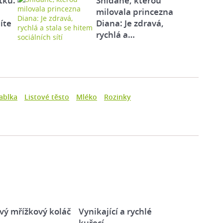
tku:
Snídaně, kterou
milovala princezna
íte
Diana: Je zdravá,
rychlá a…
Jablka
Listové těsto
Mléko
Rozinky
vý mřížkový koláč
Vynikající a rychlé
kuřecí…