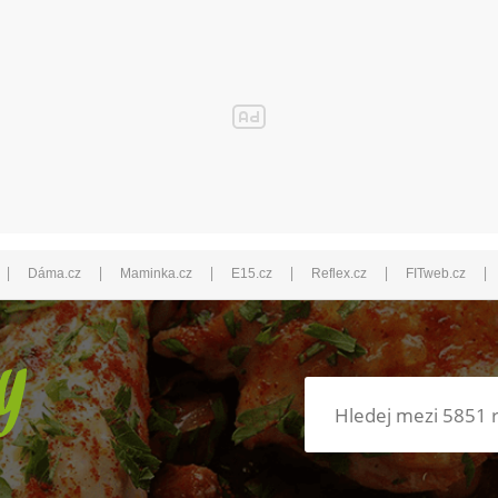
|
|
|
|
|
|
Dáma.cz
Maminka.cz
E15.cz
Reflex.cz
FITweb.cz