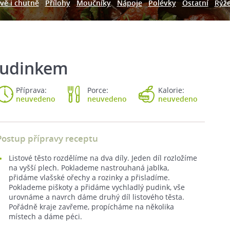
vě i chutně
Přílohy
Moučníky
Nápoje
Polévky
Ostatní
Rýž
pudinkem
Příprava:
Porce:
Kalorie:
neuvedeno
neuvedeno
neuvedeno
Postup přípravy receptu
Listové těsto rozdělíme na dva díly. Jeden díl rozložíme
na vyšší plech. Poklademe nastrouhaná jablka,
přidáme vlašské ořechy a rozinky a přisladíme.
Poklademe piškoty a přidáme vychladlý pudink, vše
urovnáme a navrch dáme druhý díl listového těsta.
Pořádně kraje zavřeme, propícháme na několika
místech a dáme péci.