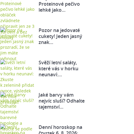
Proteinové pečivo
lehké jako…
Pozor na jedovaté
cukety! Jeden jasný
znak…
Svěží letní saláty,
které vás v horku
neunaví:…
Jaké barvy vám
nejvíc sluší? Odhalte
tajemství…
Denní horoskop na
čtvrtek 6. 8. 2026: