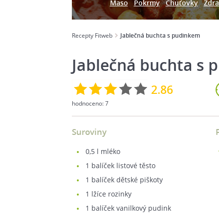
Maso
Pokrmy
Chuťovky
Zdra
Recepty Fitweb
Jablečná buchta s pudinkem
Jablečná buchta s 
2.86
hodnoceno:
7
Suroviny
0,5
l mléko
1
balíček listové těsto
1
balíček dětské piškoty
1
lžíce rozinky
1
balíček vanilkový pudink