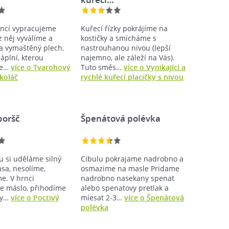
encí vypracujeme
Kuřecí řízky pokrájíme na
 z něj vyválíme a
kostičky a smícháme s
a vymaštěný plech.
nastrouhanou nivou (lepší
áplní, kterou
najemno, ale záleží na Vás).
me…
více o Tvarohový
Tuto směs…
více o Vynikající a
koláč
rychlé kuřecí placičky s nivou
boršč
Špenátová polévka
u si uděláme silný
Cibulu pokrajame nadrobno a
asa, nesolíme,
osmazime na masle Pridame
e. V hrnci
nadrobno nasekany spenat
e máslo, přihodíme
alebo spenatovy pretlak a
ky…
více o Poctivý
miesat 2-3…
více o Špenátová
polévka