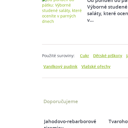
Od pondělí do pá
Výborné studené
saláty, které ocen
v…
Použité suroviny:
Cukr
Dětské piškoty
Vanilkový pudink
Vlašské ořechy
Doporučujeme
Jahodovo-rebarborové
Tvaroho
tiramisu