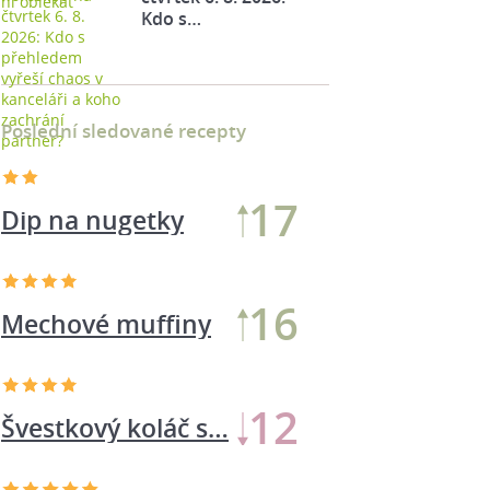
Kdo s…
Poslední sledované recepty
17
Dip na nugetky
16
Mechové muffiny
12
Švestkový koláč s…