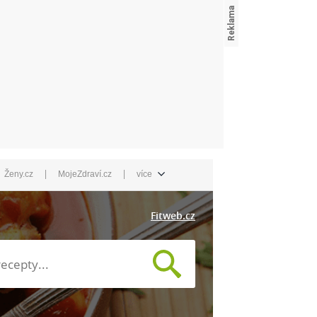
|
|
Ženy.cz
MojeZdraví.cz
více
Fitweb.cz