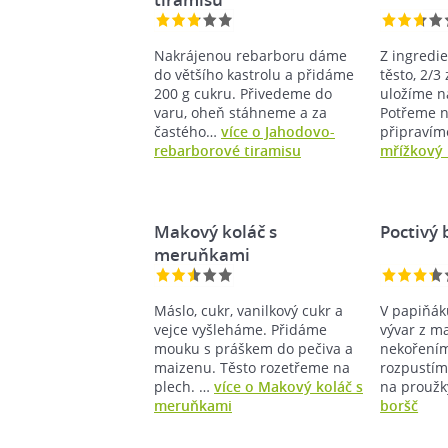
Nakrájenou rebarboru dáme
Z ingredi
do většího kastrolu a přidáme
těsto, 2/3
200 g cukru. Přivedeme do
uložíme n
varu, oheň stáhneme a za
Potřeme n
častého…
více o Jahodovo-
připraví
rebarborové tiramisu
mřížkový 
Makový koláč s
Poctivý 
meruňkami
Máslo, cukr, vanilkový cukr a
V papiňák
vejce vyšleháme. Přidáme
vývar z m
mouku s práškem do pečiva a
nekořením
maizenu. Těsto rozetřeme na
rozpustím
plech. …
více o Makový koláč s
na prouž
meruňkami
boršč