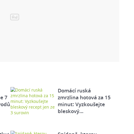
Domácí ruská
e 7
zmrzlina hotová za 15
vodů
minut: Vyzkoušejte
bleskový…