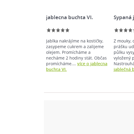
jablecna buchta VI.
Sypaná 
Jablka nakrájíme na kostičky,
Z mouky, 
zasypeme cukrem a zalijeme
prášku ud
olejem. Promícháme a
půlku vys
necháme 2 hodiny stát. Občas
vyložený 
promícháme.…
více o jablecna
Nastrou
buchta VI.
jablečná 