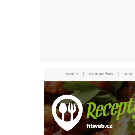
|
|
Blesk.cz
Blesk pro ženy
AHA!