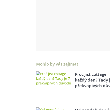
Mohlo by vás zajímat
Proč jíst cottage
každý den? Tady j
překvapivých dů