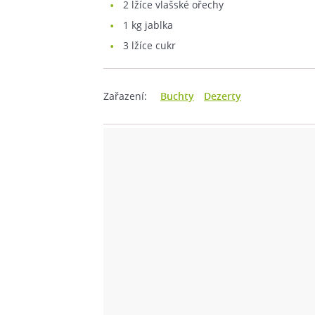
2
lžíce vlašské ořechy
1
kg jablka
3
lžíce cukr
Zařazení:
Buchty
Dezerty