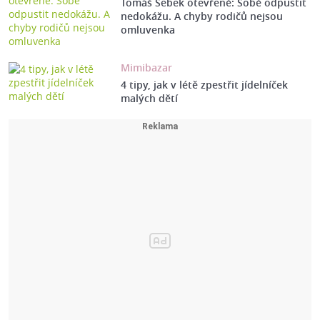
Tomáš Šebek otevřeně: Sobě odpustit
nedokážu. A chyby rodičů nejsou
omluvenka
Mimibazar
4 tipy, jak v létě zpestřit jídelníček
malých dětí