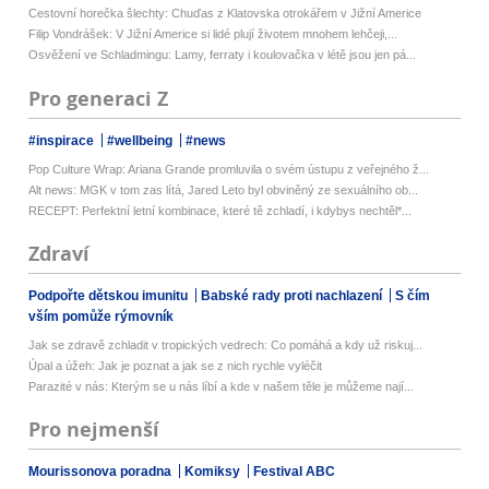
Cestovní horečka šlechty: Chuďas z Klatovska otrokářem v Jižní Americe
Filip Vondrášek: V Jižní Americe si lidé plují životem mnohem lehčeji,...
Osvěžení ve Schladmingu: Lamy, ferraty i koulovačka v létě jsou jen pá...
Pro generaci Z
#inspirace
#wellbeing
#news
Pop Culture Wrap: Ariana Grande promluvila o svém ústupu z veřejného ž...
Alt news: MGK v tom zas lítá, Jared Leto byl obviněný ze sexuálního ob...
RECEPT: Perfektní letní kombinace, které tě zchladí, i kdybys nechtěl*...
Zdraví
Podpořte dětskou imunitu
Babské rady proti nachlazení
S čím
vším pomůže rýmovník
Jak se zdravě zchladit v tropických vedrech: Co pomáhá a kdy už riskuj...
Úpal a úžeh: Jak je poznat a jak se z nich rychle vyléčit
Parazité v nás: Kterým se u nás líbí a kde v našem těle je můžeme nají...
Pro nejmenší
Mourissonova poradna
Komiksy
Festival ABC