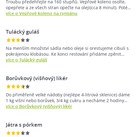
Troubu předehřejte na 160 stupňů. Vepřové koleno osolte,
opepřete a ze všech stran opečte na oleji(cca 8 minut). Poté…
více o Vepřové koleno na tymiánu
Tulácký guláš
Na menším množství sádla nebo oleje si orestujeme cibuli s
pokrájenou klobásou. Ke konci restování přidáme zpěnit…
více o Tulácký guláš
Borůvkový (višňový) likér
Do přiměřeně velké nádoby (nejlépe 4-litrová sklenice) dáme
1 kg višní nebo borůvek, 3/4 kg cukru a necháme 2 hodiny…
více o Borůvkový (višňový) likér
Játra s pórkem