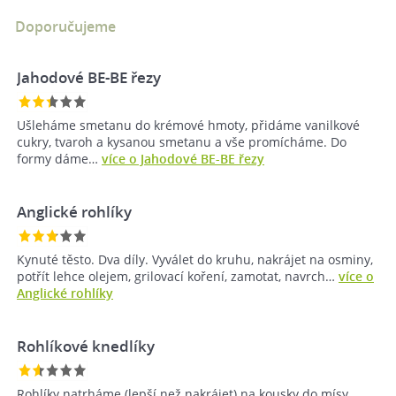
Doporučujeme
Jahodové BE-BE řezy
Ušleháme smetanu do krémové hmoty, přidáme vanilkové
cukry, tvaroh a kysanou smetanu a vše promícháme. Do
formy dáme…
více o Jahodové BE-BE řezy
Anglické rohlíky
Kynuté těsto. Dva díly. Vyválet do kruhu, nakrájet na osminy,
potřít lehce olejem, grilovací koření, zamotat, navrch…
více o
Anglické rohlíky
Rohlíkové knedlíky
Rohlíky natrháme (lepší než nakrájet) na kousky do mísy,