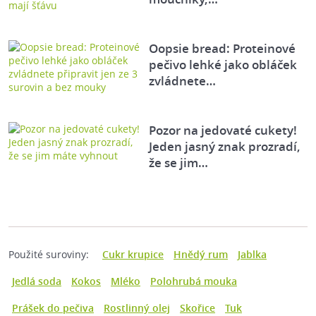
Oopsie bread: Proteinové
pečivo lehké jako obláček
zvládnete…
Pozor na jedovaté cukety!
Jeden jasný znak prozradí,
že se jim…
Použité suroviny:
Cukr krupice
Hnědý rum
Jablka
Jedlá soda
Kokos
Mléko
Polohrubá mouka
Prášek do pečiva
Rostlinný olej
Skořice
Tuk