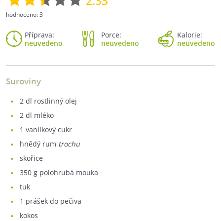
2.33
hodnoceno:
3
Příprava:
Porce:
Kalorie:
neuvedeno
neuvedeno
neuvedeno
Suroviny
2
dl rostlinný olej
2
dl mléko
1
vanilkový cukr
hnědý rum
trochu
skořice
350
g polohrubá mouka
tuk
1
prášek do pečiva
kokos