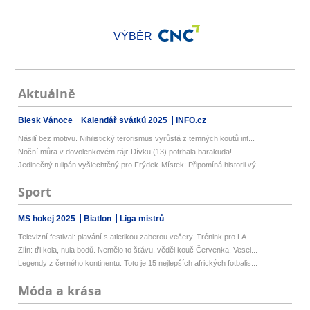
VÝBĚR
Aktuálně
Blesk Vánoce
Kalendář svátků 2025
INFO.cz
Násilí bez motivu. Nihilistický terorismus vyrůstá z temných koutů int...
Noční můra v dovolenkovém ráji: Dívku (13) potrhala barakuda!
Jedinečný tulipán vyšlechtěný pro Frýdek-Místek: Připomíná historii vý...
Sport
MS hokej 2025
Biatlon
Liga mistrů
Televizní festival: plavání s atletikou zaberou večery. Trénink pro LA...
Zlín: tři kola, nula bodů. Nemělo to šťávu, věděl kouč Červenka. Vesel...
Legendy z černého kontinentu. Toto je 15 nejlepších afrických fotbalis...
Móda a krása