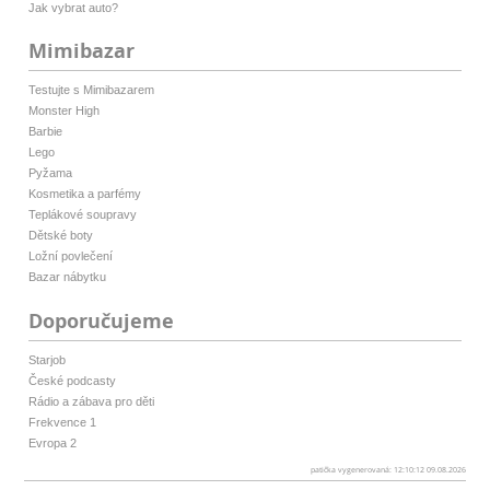
Jak vybrat auto?
Mimibazar
Testujte s Mimibazarem
Monster High
Barbie
Lego
Pyžama
Kosmetika a parfémy
Teplákové soupravy
Dětské boty
Ložní povlečení
Bazar nábytku
Doporučujeme
Starjob
České podcasty
Rádio a zábava pro děti
Frekvence 1
Evropa 2
patička vygenerovaná: 12:10:12 09.08.2026