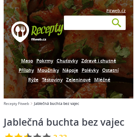
Fitweb.cz
Maso
Pokrmy
Chuťovky
Zdravě i chutně
Přílohy
Moučníky
Nápoje
Polévky
Ostatní
Rýže
Těstoviny
Zeleninové
Mléčné
Recepty Fitweb
Jablečná buchta bez vajec
Jablečná buchta bez vajec