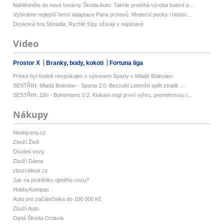
Nahlédněte do nové továrny Škoda Auto: Takhle probíhá výroba baterií p...
Vybíráme nejlepší herní adaptace Pána prstenů. Moderní pecky i histori...
Desková hra Stínadla: Rychlé šípy ožívají v napínavé
Video
Prostor X
Branky, body, kokoti
Fortuna liga
Priske byl hodně nespokojen s výkonem Sparty v Mladé Boleslavi
SESTŘIH: Mladá Boleslav - Sparta 2:0. Bezzubí Letenští opět ztratili. ...
SESTŘIH: Zlín - Bohemians 0:2. Klokani mají první výhru, premiérovou t...
Nákupy
hledejceny.cz
Zboží Živě
Osobní vozy
Zboží Dáma
zbozi.blesk.cz
Jak na prohlídku ojetého vozu?
HobbyKompas
Auto pro začátečníka do 100 000 Kč
Zboží Auto
Ojetá Škoda Octavia