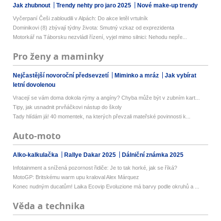
Jak zhubnout
Trendy nehty pro jaro 2025
Nové make-up trendy
Vyčerpaní Češi zabloudili v Alpách: Do akce letěl vrtulník
Dominikovi (8) zbývají týdny života: Smutný vzkaz od exprezidenta
Motorkář na Táborsku nezvládl řízení, vyjel mimo silnici: Nehodu nepře...
Pro ženy a maminky
Nejčastější novoroční předsevzetí
Miminko a mráz
Jak vybírat
letní dovolenou
Vracejí se vám doma dokola rýmy a angíny? Chyba může být v zubním kart...
Tipy, jak usnadnit prvňáčkovi nástup do školy
Tady hlídám já! 40 momentek, na kterých převzali mateřské povinnosti k...
Auto-moto
Alko-kalkulačka
Rallye Dakar 2025
Dálniční známka 2025
Infotainment a snížená pozornost řidiče: Je to tak horké, jak se říká?
MotoGP: Britskému warm upu kraloval Alex Márquez
Konec nudným ducatům! Laika Ecovip Evoluzione má barvy podle okruhů a ...
Věda a technika