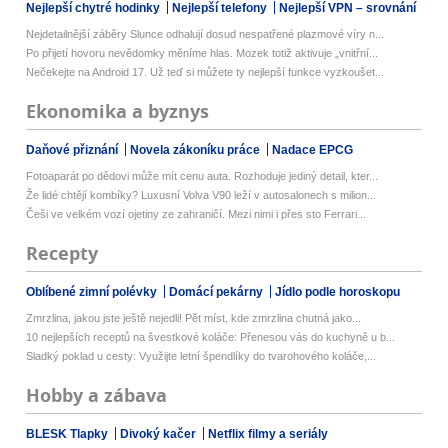
Nejlepší chytré hodinky
Nejlepší telefony
Nejlepší VPN – srovnání
Nejdetailnější záběry Slunce odhalují dosud nespatřené plazmové víry n...
Po přijetí hovoru nevědomky měníme hlas. Mozek totiž aktivuje „vnitřní...
Nečekejte na Android 17. Už teď si můžete ty nejlepší funkce vyzkoušet...
Ekonomika a byznys
Daňové přiznání
Novela zákoníku práce
Nadace EPCG
Fotoaparát po dědovi může mít cenu auta. Rozhoduje jediný detail, kter...
Že lidé chtějí kombíky? Luxusní Volva V90 leží v autosalonech s milion...
Češi ve velkém vozí ojetiny ze zahraničí. Mezi nimi i přes sto Ferrari...
Recepty
Oblíbené zimní polévky
Domácí pekárny
Jídlo podle horoskopu
Zmrzlina, jakou jste ještě nejedli! Pět míst, kde zmrzlina chutná jako...
10 nejlepších receptů na švestkové koláče: Přenesou vás do kuchyně u b...
Sladký poklad u cesty: Využijte letní špendlíky do tvarohového koláče,...
Hobby a zábava
BLESK Tlapky
Divoký kačer
Netflix filmy a seriály