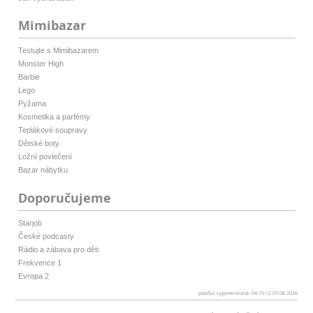
Mimibazar
Testujte s Mimibazarem
Monster High
Barbie
Lego
Pyžama
Kosmetika a parfémy
Teplákové soupravy
Dětské boty
Ložní povlečení
Bazar nábytku
Doporučujeme
Starjob
České podcasty
Rádio a zábava pro děti
Frekvence 1
Evropa 2
patička vygenerovaná: 04:10:12 07.08.2026