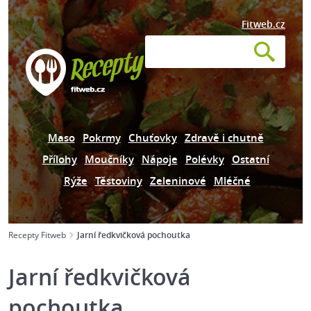
Fitweb.cz
Maso
Pokrmy
Chuťovky
Zdravě i chutně
Přílohy
Moučníky
Nápoje
Polévky
Ostatní
Rýže
Těstoviny
Zeleninové
Mléčné
Recepty Fitweb
Jarní ředkvičková pochoutka
Jarní ředkvičková
pochoutka