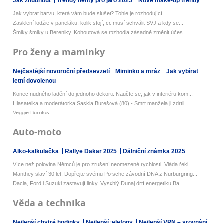
Jak zhubnout
Trendy nehty pro jaro 2025
Nové make-up trendy
Jak vybrat barvu, která vám bude slušet? Tohle je rozhodující
Zasklení lodžie v paneláku: kolik stojí, co musí schválit SVJ a kdy se...
Šmiky šmiky u Bereniky. Kohoutová se rozhodla zásadně změnit účes
Pro ženy a maminky
Nejčastější novoroční předsevzetí
Miminko a mráz
Jak vybírat
letní dovolenou
Konec nudného ladění do jednoho dekoru: Naučte se, jak v interiéru kom...
Hlasatelka a moderátorka Saskia Burešová (80) - Smrt manžela ji zdrtil...
Veggie Burritos
Auto-moto
Alko-kalkulačka
Rallye Dakar 2025
Dálniční známka 2025
Více než polovina Němců je pro zrušení neomezené rychlosti. Vláda řekl...
Manthey slaví 30 let: Dopřejte svému Porsche závodní DNA z Nürburgring...
Dacia, Ford i Suzuki zastavují linky. Vyschlý Dunaj drtí energetiku Ba...
Věda a technika
Nejlepší chytré hodinky
Nejlepší telefony
Nejlepší VPN – srovnání