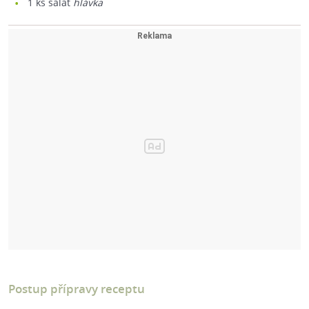
1
ks salát
hlávka
Postup přípravy receptu