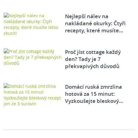
Nejlepší nálev na
nakládané okurky: Čtyři
recepty, které musíte…
Proč jíst cottage každý
den? Tady je 7
překvapivých důvodů
Domácí ruská zmrzlina
hotová za 15 minut:
Vyzkoušejte bleskový…