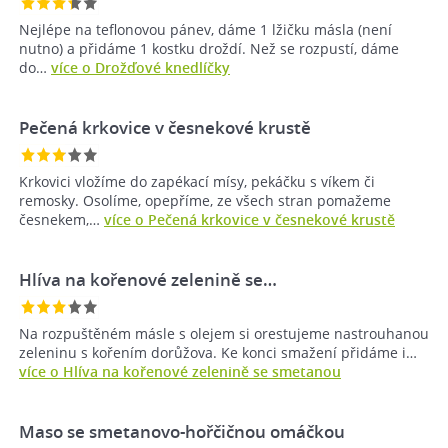
Nejlépe na teflonovou pánev, dáme 1 lžičku másla (není
nutno) a přidáme 1 kostku droždí. Než se rozpustí, dáme
do…
více o Drožďové knedlíčky
Pečená krkovice v česnekové krustě
Krkovici vložíme do zapékací mísy, pekáčku s víkem či
remosky. Osolíme, opepříme, ze všech stran pomažeme
česnekem,…
více o Pečená krkovice v česnekové krustě
Hlíva na kořenové zelenině se…
Na rozpuštěném másle s olejem si orestujeme nastrouhanou
zeleninu s kořením dorůžova. Ke konci smažení přidáme i…
více o Hlíva na kořenové zelenině se smetanou
Maso se smetanovo-hořčičnou omáčkou