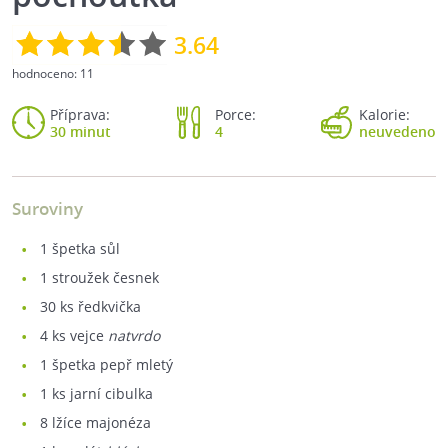
3.64
hodnoceno:
11
Příprava:
Porce:
Kalorie:
30 minut
4
neuvedeno
Suroviny
1
špetka sůl
1
stroužek česnek
30
ks ředkvička
4
ks vejce
natvrdo
1
špetka pepř mletý
1
ks jarní cibulka
8
lžíce majonéza