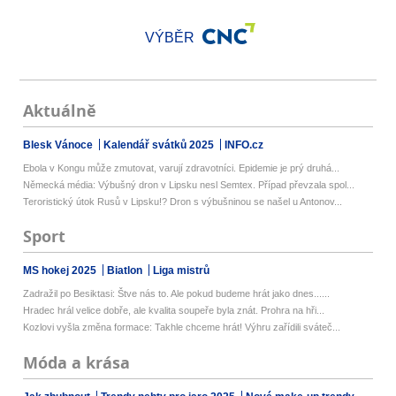
VÝBĚR
Aktuálně
Blesk Vánoce
Kalendář svátků 2025
INFO.cz
Ebola v Kongu může zmutovat, varují zdravotníci. Epidemie je prý druhá...
Německá média: Výbušný dron v Lipsku nesl Semtex. Případ převzala spol...
Teroristický útok Rusů v Lipsku!? Dron s výbušninou se našel u Antonov...
Sport
MS hokej 2025
Biatlon
Liga mistrů
Zadražil po Besiktasi: Štve nás to. Ale pokud budeme hrát jako dnes......
Hradec hrál velice dobře, ale kvalita soupeře byla znát. Prohra na hři...
Kozlovi vyšla změna formace: Takhle chceme hrát! Výhru zařídili sváteč...
Móda a krása