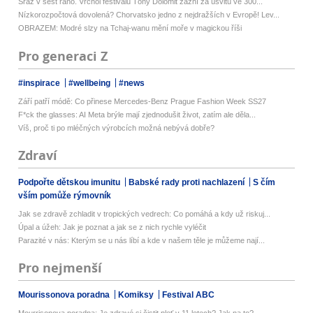
Sraz v šest ráno. Vrchol festivalu Tóny Dolomit zazní za úsvitu ve 300...
Nízkorozpočtová dovolená? Chorvatsko jedno z nejdražších v Evropě! Lev...
OBRAZEM: Modré slzy na Tchaj-wanu mění moře v magickou říši
Pro generaci Z
#inspirace
#wellbeing
#news
Září patří módě: Co přinese Mercedes-Benz Prague Fashion Week SS27
F*ck the glasses: AI Meta brýle mají zjednodušit život, zatím ale děla...
Víš, proč ti po mléčných výrobcích možná nebývá dobře?
Zdraví
Podpořte dětskou imunitu
Babské rady proti nachlazení
S čím
vším pomůže rýmovník
Jak se zdravě zchladit v tropických vedrech: Co pomáhá a kdy už riskuj...
Úpal a úžeh: Jak je poznat a jak se z nich rychle vyléčit
Parazité v nás: Kterým se u nás líbí a kde v našem těle je můžeme nají...
Pro nejmenší
Mourissonova poradna
Komiksy
Festival ABC
Mourrisonova poradna: Je zdravé si čistit pleť v 11 letech? Jak na to?