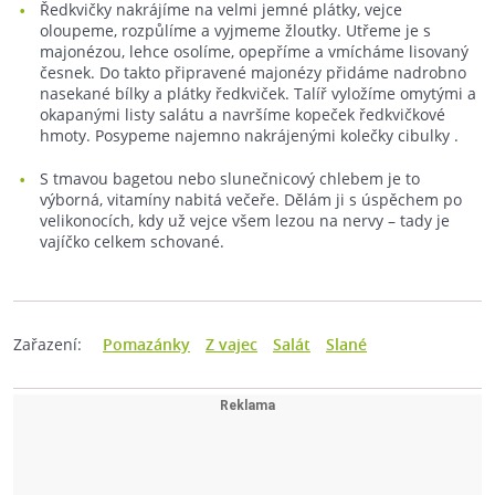
Ředkvičky nakrájíme na velmi jemné plátky, vejce
oloupeme, rozpůlíme a vyjmeme žloutky. Utřeme je s
majonézou, lehce osolíme, opepříme a vmícháme lisovaný
česnek. Do takto připravené majonézy přidáme nadrobno
nasekané bílky a plátky ředkviček. Talíř vyložíme omytými a
okapanými listy salátu a navršíme kopeček ředkvičkové
hmoty. Posypeme najemno nakrájenými kolečky cibulky .
S tmavou bagetou nebo slunečnicový chlebem je to
výborná, vitamíny nabitá večeře. Dělám ji s úspěchem po
velikonocích, kdy už vejce všem lezou na nervy – tady je
vajíčko celkem schované.
Zařazení:
Pomazánky
Z vajec
Salát
Slané