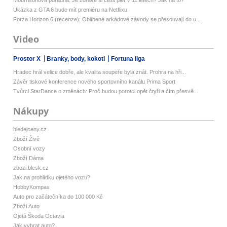
Ukázka z GTA 6 bude mít premiéru na Netflixu
Forza Horizon 6 (recenze): Oblíbené arkádové závody se přesouvají do u...
Video
Prostor X
Branky, body, kokoti
Fortuna liga
Hradec hrál velice dobře, ale kvalita soupeře byla znát. Prohra na hři...
Závěr tiskové konference nového sportovního kanálu Prima Sport
Tvůrci StarDance o změnách: Proč budou porotci opět čtyři a čím přesvě...
Nákupy
hledejceny.cz
Zboží Živě
Osobní vozy
Zboží Dáma
zbozi.blesk.cz
Jak na prohlídku ojetého vozu?
HobbyKompas
Auto pro začátečníka do 100 000 Kč
Zboží Auto
Ojetá Škoda Octavia
Jak vybrat auto?