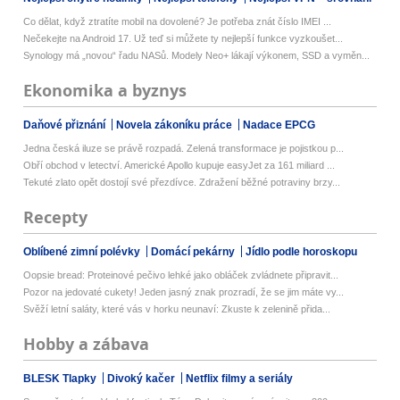
Co dělat, když ztratíte mobil na dovolené? Je potřeba znát číslo IMEI ...
Nečekejte na Android 17. Už teď si můžete ty nejlepší funkce vyzkoušet...
Synology má „novou“ řadu NASů. Modely Neo+ lákají výkonem, SSD a vyměn...
Ekonomika a byznys
Daňové přiznání
Novela zákoníku práce
Nadace EPCG
Jedna česká iluze se právě rozpadá. Zelená transformace je pojistkou p...
Obří obchod v letectví. Americké Apollo kupuje easyJet za 161 miliard ...
Tekuté zlato opět dostojí své přezdívce. Zdražení běžné potraviny brzy...
Recepty
Oblíbené zimní polévky
Domácí pekárny
Jídlo podle horoskopu
Oopsie bread: Proteinové pečivo lehké jako obláček zvládnete připravit...
Pozor na jedovaté cukety! Jeden jasný znak prozradí, že se jim máte vy...
Svěží letní saláty, které vás v horku neunaví: Zkuste k zelenině přida...
Hobby a zábava
BLESK Tlapky
Divoký kačer
Netflix filmy a seriály