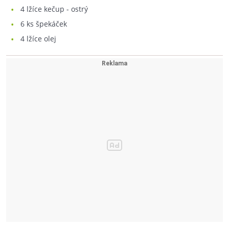
4
lžíce kečup - ostrý
6
ks špekáček
4
lžíce olej