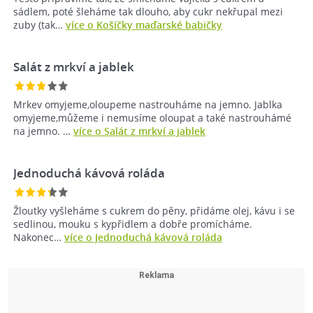
sádlem, poté šleháme tak dlouho, aby cukr nekřupal mezi
zuby (tak…
více o Košíčky maďarské babičky
Salát z mrkví a jablek
Mrkev omyjeme,oloupeme nastrouháme na jemno. Jablka
omyjeme,můžeme i nemusíme oloupat a také nastrouhámé
na jemno. …
více o Salát z mrkví a jablek
Jednoduchá kávová roláda
Žloutky vyšleháme s cukrem do pěny, přidáme olej, kávu i se
sedlinou, mouku s kypřidlem a dobře promícháme.
Nakonec…
více o Jednoduchá kávová roláda