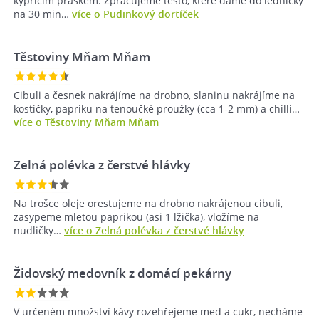
kypřícím práškem. Zpracujeme těsto, které dáme do ledničky
na 30 min…
více o Pudinkový dortíček
Těstoviny Mňam Mňam
Cibuli a česnek nakrájíme na drobno, slaninu nakrájíme na
kostičky, papriku na tenoučké proužky (cca 1-2 mm) a chilli…
více o Těstoviny Mňam Mňam
Zelná polévka z čerstvé hlávky
Na trošce oleje orestujeme na drobno nakrájenou cibuli,
zasypeme mletou paprikou (asi 1 lžička), vložíme na
nudličky…
více o Zelná polévka z čerstvé hlávky
Židovský medovník z domácí pekárny
V určeném množství kávy rozehřejeme med a cukr, necháme