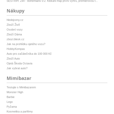
SESTŘIH: Zlín - Bohemians 0:2. Klokani mají první výhru, premiérovou t...
Nákupy
hledejceny.cz
Zboží Živě
Osobní vozy
Zboží Dáma
zbozi.blesk.cz
Jak na prohlídku ojetého vozu?
HobbyKompas
Auto pro začátečníka do 100 000 Kč
Zboží Auto
Ojetá Škoda Octavia
Jak vybrat auto?
Mimibazar
Testujte s Mimibazarem
Monster High
Barbie
Lego
Pyžama
Kosmetika a parfémy