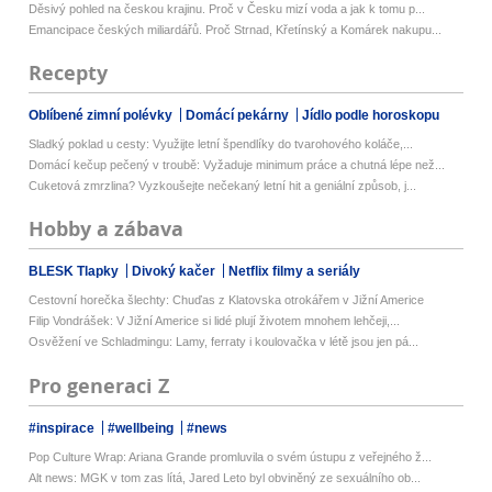
Děsivý pohled na českou krajinu. Proč v Česku mizí voda a jak k tomu p...
Emancipace českých miliardářů. Proč Strnad, Křetínský a Komárek nakupu...
Recepty
Oblíbené zimní polévky
Domácí pekárny
Jídlo podle horoskopu
Sladký poklad u cesty: Využijte letní špendlíky do tvarohového koláče,...
Domácí kečup pečený v troubě: Vyžaduje minimum práce a chutná lépe než...
Cuketová zmrzlina? Vyzkoušejte nečekaný letní hit a geniální způsob, j...
Hobby a zábava
BLESK Tlapky
Divoký kačer
Netflix filmy a seriály
Cestovní horečka šlechty: Chuďas z Klatovska otrokářem v Jižní Americe
Filip Vondrášek: V Jižní Americe si lidé plují životem mnohem lehčeji,...
Osvěžení ve Schladmingu: Lamy, ferraty i koulovačka v létě jsou jen pá...
Pro generaci Z
#inspirace
#wellbeing
#news
Pop Culture Wrap: Ariana Grande promluvila o svém ústupu z veřejného ž...
Alt news: MGK v tom zas lítá, Jared Leto byl obviněný ze sexuálního ob...