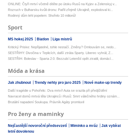
ONLINE: Čtyři mrtví včetně dítěte po útoku Rusů na Kyjev a Zelenskyj v...
Rozruch v Bulharsku kvůli dronu: Patřil zřejmě Ukrajině, explodoval ki...
Rodinný dům lehl popelem: Shořelo 10 milionů!
Sport
MS hokej 2025
Biatlon
Liga mistrů
Kritický Priske: Nepřijatelné, tohle nestačí. Změny? Omlouvám se, nedo...
SESTŘIHY: Divočina v Teplicích, další ztráta Sparty. Liberec vyhrál, Z...
SESTŘIH: Boleslav - Sparta 2:0. Bezzubí Letenští opět ztratili, domácí...
Móda a krása
Jak zhubnout
Trendy nehty pro jaro 2025
Nové make-up trendy
Další tragédie u Pohořelic: Dva mrtví! Auta se srazila při předjíždění
Navracel domů mrtvá těla Ukrajinců i Rusů: Smrt válečného hrdiny oznám...
Brutální napadení Soukupa. Právník Agáty promluvil
Pro ženy a maminky
Nejčastější novoroční předsevzetí
Miminko a mráz
Jak vybírat
letní dovolenou