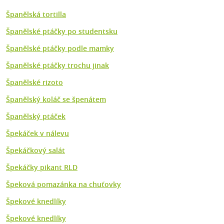
Španělská tortilla
Španělské ptáčky po studentsku
Španělské ptáčky podle mamky
Španělské ptáčky trochu jinak
Španělské rizoto
Španělský koláč se špenátem
Španělský ptáček
Špekáček v nálevu
Špekáčkový salát
Špekáčky pikant RLD
Špeková pomazánka na chuťovky
Špekové knedlíky
Špekové knedlíky