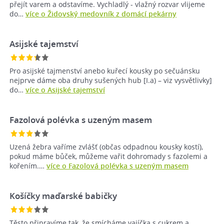
přejít varem a odstavíme. Vychladlý - vlažný rozvar vlijeme
do…
více o Židovský medovník z domácí pekárny
Asijské tajemství
Pro asijské tajmenství anebo kuřecí kousky po sečuánsku
nejprve dáme oba druhy sušených hub [I.a) – viz vysvětlivky]
do…
více o Asijské tajemství
Fazolová polévka s uzeným masem
Uzená žebra vaříme zvlášť (občas odpadnou kousky kostí),
pokud máme bůček, můžeme vařit dohromady s fazolemi a
kořením.…
více o Fazolová polévka s uzeným masem
Košíčky maďarské babičky
Těsto připravíme tak, že smícháme vajíčka s cukrem a