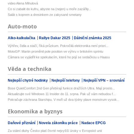
video Alena Mihulová
Co si zabalit do kufru, abyste na (nejen) u moře zazářily...
Salát s koprem a dresinkem ze zakysané smetany
Auto-moto
Alko-kalkulačka
Rallye Dakar 2025
Dálniční známka 2025
Výhřev, čidla a stačí, říká průzkum. Pokročilá elektronika není priori...
MotoGP: Martin proměnil pole position ve výhru v britském sprintu
Câmara se vyjádřil ke spekulacím, které ho pojí se sedačkou u Haasu
Věda a technika
Nejlepší chytré hodinky
Nejlepší telefony
Nejlepší VPN – srovnání
Bose QuietComfort 2nd Gen přebírají funkce dražších Ultra. Mají prosto...
Aktualizujte své Windows 11 Insider do 11. srpna. Pak už vám nebudou f...
Pokračuje záchrana Starshipu. V moři už dva týdny plave monstrum vysok...
Ekonomika a byznys
Daňové přiznání
Novela zákoníku práce
Nadace EPCG
Za státní dluhy Česko platí čtvrté nejvyšší úroky v Evropské unii