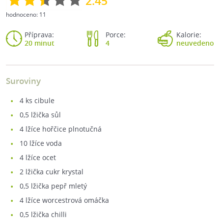
2.45
hodnoceno:
11
Příprava:
Porce:
Kalorie:
20 minut
4
neuvedeno
Suroviny
4
ks cibule
0,5
lžička sůl
4
lžíce hořčice plnotučná
10
lžíce voda
4
lžíce ocet
2
lžička cukr krystal
0,5
lžička pepř mletý
4
lžíce worcestrová omáčka
0,5
lžička chilli