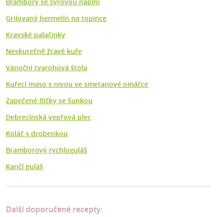
Brambory se sýrovou náplní
Grilovaný hermelín na topince
Kravské palačinky
Neskutečně žravé kuře
Vánoční tvarohová štola
Kuřecí maso s nivou ve smetanové omáčce
Zapečené flíčky se šunkou
Debrecínská vepřová plec
Koláč s drobenkou
Bramborový rychloguláš
Kančí guláš
Další doporučené recepty: