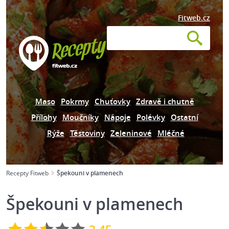
Fitweb.cz
Maso
Pokrmy
Chuťovky
Zdravě i chutně
Přílohy
Moučníky
Nápoje
Polévky
Ostatní
Rýže
Těstoviny
Zeleninové
Mléčné
Recepty Fitweb
Špekouni v plamenech
Špekouni v plamenech