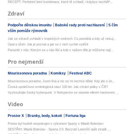
RECEPT: Perfektní letní kombinace, které tě zchladí, i kdybys nechtěl*...
Zdraví
Podpořte dětskou imunitu
Babské rady proti nachlazení
S čím
vším pomůže rýmovník
Jak se zdravě zchladit v tropických vedrech: Co pomáhá a kdy už riskuj...
Úpal a úžeh: Jak je poznat a jak se z nich rychle vyléčit
Parazité v nás: Kterým se u nás líbí a kde v našem těle je můžeme nají...
Pro nejmenší
Mourissonova poradna
Komiksy
Festival ABC
Mourrisonova poradna: Jsem líná a nic se mi nechce dělat: Kdy jde o ún...
Česká společnost ornitologická slaví 100 let: Jak chrání ptáky v ČR?
Vyzkoušejte český kyberpunk. V Netspectre se stanete elitním hackerem ...
Video
Prostor X
Branky, body, kokoti
Fortuna liga
Priske byl hodně nespokojen s výkonem Sparty v Mladé Boleslavi
SESTŘIH: Mladá Boleslav - Sparta 2:0. Bezzubí Letenští opět ztratili. ...