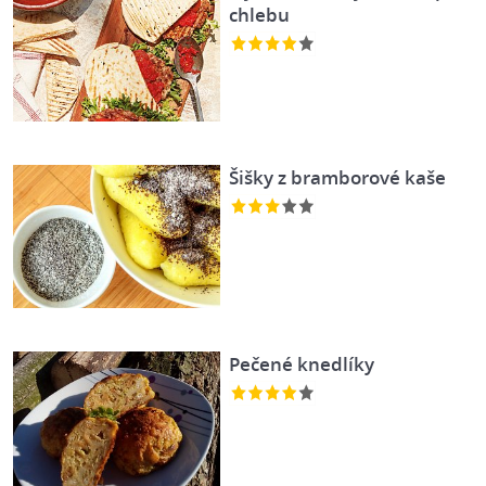
chlebu
Šišky z bramborové kaše
Pečené knedlíky