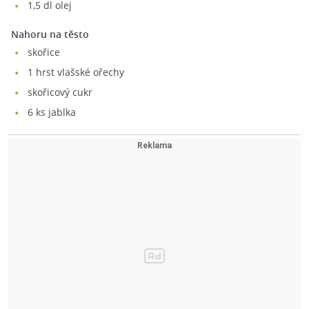
1,5
dl olej
Nahoru na těsto
skořice
1
hrst vlašské ořechy
skořicový cukr
6
ks jablka