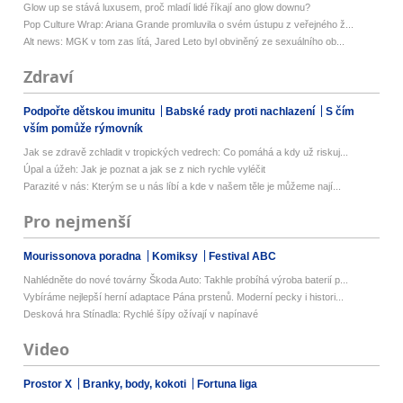
Glow up se stává luxusem, proč mladí lidé říkají ano glow downu?
Pop Culture Wrap: Ariana Grande promluvila o svém ústupu z veřejného ž...
Alt news: MGK v tom zas lítá, Jared Leto byl obviněný ze sexuálního ob...
Zdraví
Podpořte dětskou imunitu
Babské rady proti nachlazení
S čím
vším pomůže rýmovník
Jak se zdravě zchladit v tropických vedrech: Co pomáhá a kdy už riskuj...
Úpal a úžeh: Jak je poznat a jak se z nich rychle vyléčit
Parazité v nás: Kterým se u nás líbí a kde v našem těle je můžeme nají...
Pro nejmenší
Mourissonova poradna
Komiksy
Festival ABC
Nahlédněte do nové továrny Škoda Auto: Takhle probíhá výroba baterií p...
Vybíráme nejlepší herní adaptace Pána prstenů. Moderní pecky i histori...
Desková hra Stínadla: Rychlé šípy ožívají v napínavé
Video
Prostor X
Branky, body, kokoti
Fortuna liga