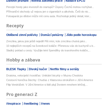
Daňové přiznání
Novela zákoníku práce
Nadace EPCG
Penzijní fondy jako investoři do startupů? Úspory Čechů mohou rozhýbat...
Příhraniční obchody už nejsou jen o cigaretách a alkoholu. Češi do nic...
Fotoaparát po dědovi může mít cenu auta. Rozhoduje jediný detail, kter...
Recepty
Oblíbené zimní polévky
Domácí pekárny
Jídlo podle horoskopu
Zmrzlina, jakou jste ještě nejedli! Pět míst, kde zmrzlina chutná jako...
10 nejlepších receptů na švestkové koláče: Přenesou vás do kuchyně u b...
Sladký poklad u cesty: Využijte letní špendlíky do tvarohového koláče,...
Hobby a zábava
BLESK Tlapky
Divoký kačer
Netflix filmy a seriály
Draisina, velocipéd i kostitřas: Unikátní bicykly v Muzeu Chodska
Cestovní horečka šlechty: Chuďas z Klatovska otrokářem v Jižní Americe
Filip Vondrášek: V Jižní Americe si lidé plují životem mnohem lehčeji,...
Pro generaci Z
#inspirace
#wellbeing
#news