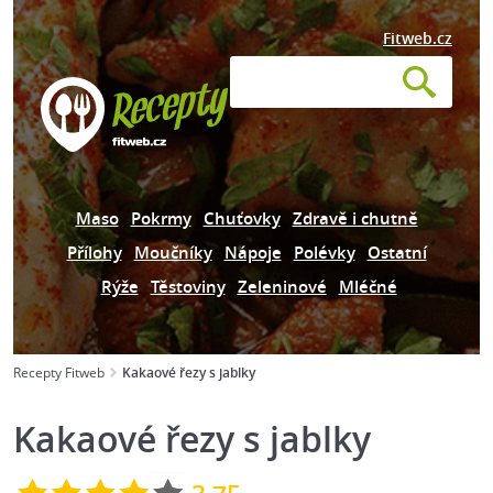
Fitweb.cz
Maso
Pokrmy
Chuťovky
Zdravě i chutně
Přílohy
Moučníky
Nápoje
Polévky
Ostatní
Rýže
Těstoviny
Zeleninové
Mléčné
Recepty Fitweb
Kakaové řezy s jablky
Kakaové řezy s jablky