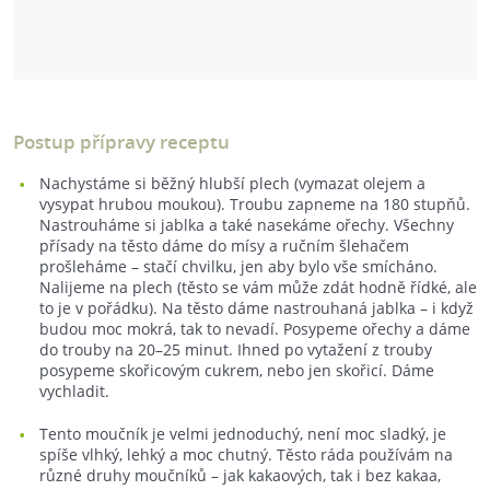
Postup přípravy receptu
Nachystáme si běžný hlubší plech (vymazat olejem a
vysypat hrubou moukou). Troubu zapneme na 180 stupňů.
Nastrouháme si jablka a také nasekáme ořechy. Všechny
přísady na těsto dáme do mísy a ručním šlehačem
prošleháme – stačí chvilku, jen aby bylo vše smícháno.
Nalijeme na plech (těsto se vám může zdát hodně řídké, ale
to je v pořádku). Na těsto dáme nastrouhaná jablka – i když
budou moc mokrá, tak to nevadí. Posypeme ořechy a dáme
do trouby na 20–25 minut. Ihned po vytažení z trouby
posypeme skořicovým cukrem, nebo jen skořicí. Dáme
vychladit.
Tento moučník je velmi jednoduchý, není moc sladký, je
spíše vlhký, lehký a moc chutný. Těsto ráda používám na
různé druhy moučníků – jak kakaových, tak i bez kakaa,