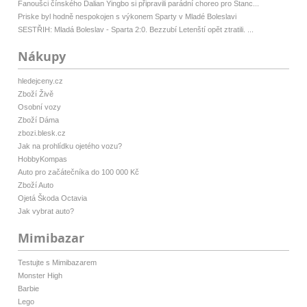
Fanoušci čínského Dalian Yingbo si připravili parádní choreo pro Stanc...
Priske byl hodně nespokojen s výkonem Sparty v Mladé Boleslavi
SESTŘIH: Mladá Boleslav - Sparta 2:0. Bezzubí Letenští opět ztratili. ...
Nákupy
hledejceny.cz
Zboží Živě
Osobní vozy
Zboží Dáma
zbozi.blesk.cz
Jak na prohlídku ojetého vozu?
HobbyKompas
Auto pro začátečníka do 100 000 Kč
Zboží Auto
Ojetá Škoda Octavia
Jak vybrat auto?
Mimibazar
Testujte s Mimibazarem
Monster High
Barbie
Lego