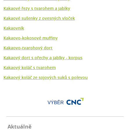
Kakaové řezy s tvarohem a jablky
Kakaové sušenky z ovesných vloček
Kakaovník
Kakaovo-kokosové muffiny
Kakaovo-tvarohový dort
Kakaový dort s ořechy a jablky - korpus
Kakaový koláč s tvarohem
Kakaový koláč ze sojových suků s polevou
VÝBĚR
Aktuálně