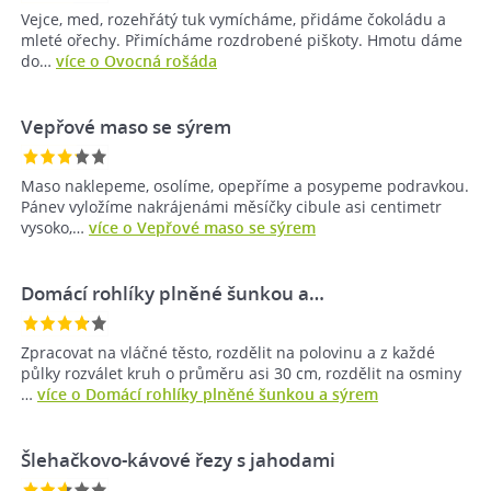
Vejce, med, rozehřátý tuk vymícháme, přidáme čokoládu a
mleté ořechy. Přimícháme rozdrobené piškoty. Hmotu dáme
do…
více o Ovocná rošáda
Vepřové maso se sýrem
Maso naklepeme, osolíme, opepříme a posypeme podravkou.
Pánev vyložíme nakrájenámi měsíčky cibule asi centimetr
vysoko,…
více o Vepřové maso se sýrem
Domácí rohlíky plněné šunkou a…
Zpracovat na vláčné těsto, rozdělit na polovinu a z každé
půlky rozválet kruh o průměru asi 30 cm, rozdělit na osminy
…
více o Domácí rohlíky plněné šunkou a sýrem
Šlehačkovo-kávové řezy s jahodami