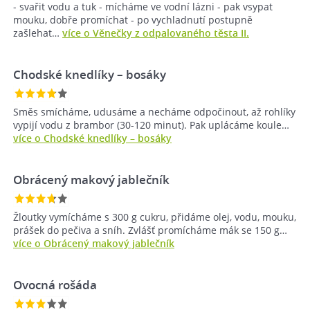
- svařit vodu a tuk - mícháme ve vodní lázni - pak vsypat
mouku, dobře promíchat - po vychladnutí postupně
zašlehat…
více o Věnečky z odpalovaného těsta II.
Chodské knedlíky – bosáky
Směs smícháme, udusáme a necháme odpočinout, až rohlíky
vypijí vodu z brambor (30-120 minut). Pak uplácáme koule…
více o Chodské knedlíky – bosáky
Obrácený makový jablečník
Žloutky vymícháme s 300 g cukru, přidáme olej, vodu, mouku,
prášek do pečiva a sníh. Zvlášť promícháme mák se 150 g…
více o Obrácený makový jablečník
Ovocná rošáda