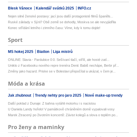
Blesk Vánoce
Kalendář svátků 2025
INFO.cz
Nejen silné ženské postavy: jací jsou další protagonisté filmů španěls...
Ruské základy v Sýrii? Obě země se dohodly, Moskva se ale nevyjádřila
Konec střídání letního i zimního času: Víme, kdy k tomu dojde!
Sport
MS hokej 2025
Biatlon
Liga mistrů
ONLINE: Slavia - Pardubice 0:0. Sešívaní tlačí, střílí, ale hosté zatí...
Uniklo z Facebooku nového repre trenéra Denii: Babiš nechápe, Berbr př...
Změny jako hazard. Priske se v Boleslavi přepočítal a ukázal, v čem je...
Móda a krása
Jak zhubnout
Trendy nehty pro jaro 2025
Nové make-up trendy
Další poklad z Dunaje: Z bahna vytáhli motorku i s nacistou
U Daniela Landy hořelo! V památkově chráněném domě vypalovali vosy
Marek Ztracený po životním koncertě: Závist kolegů a slova o teplém po...
Pro ženy a maminky