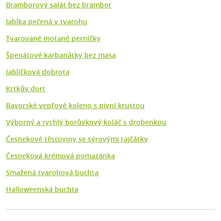
Bramborový salát bez brambor
Jablka pečená v tvarohu
Tvarované motané perníčky
Špenátové karbanátky bez masa
Jablíčková dobrota
Krtkův dort
Bavorské vepřové koleno s pivní krustou
Výborný a rychlý borůvkový koláč s drobenkou
Česnekové těstoviny se sýrovými rajčátky
Česneková krémová pomazánka
Smažená tvarohová buchta
Halloweenská buchta