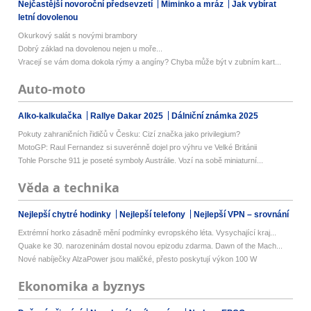
Nejčastější novoroční předsevzetí
Miminko a mráz
Jak vybírat
letní dovolenou
Okurkový salát s novými brambory
Dobrý základ na dovolenou nejen u moře...
Vracejí se vám doma dokola rýmy a angíny? Chyba může být v zubním kart...
Auto-moto
Alko-kalkulačka
Rallye Dakar 2025
Dálniční známka 2025
Pokuty zahraničních řidičů v Česku: Cizí značka jako privilegium?
MotoGP: Raul Fernandez si suverénně dojel pro výhru ve Velké Británii
Tohle Porsche 911 je poseté symboly Austrálie. Vozí na sobě miniaturní...
Věda a technika
Nejlepší chytré hodinky
Nejlepší telefony
Nejlepší VPN – srovnání
Extrémní horko zásadně mění podmínky evropského léta. Vysychající kraj...
Quake ke 30. narozeninám dostal novou epizodu zdarma. Dawn of the Mach...
Nové nabíječky AlzaPower jsou maličké, přesto poskytují výkon 100 W
Ekonomika a byznys