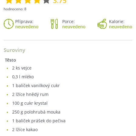
3.75
hodnoceno:
8
Příprava:
Porce:
Kalorie:
neuvedeno
neuvedeno
neuvedeno
Suroviny
Těsto
2
ks vejce
0,3
l mléko
1
balíček vanilkový cukr
2
lžíce hnědý rum
100
g cukr krystal
250
g polohrubá mouka
1
balíček prášek do pečiva
2
lžíce kakao