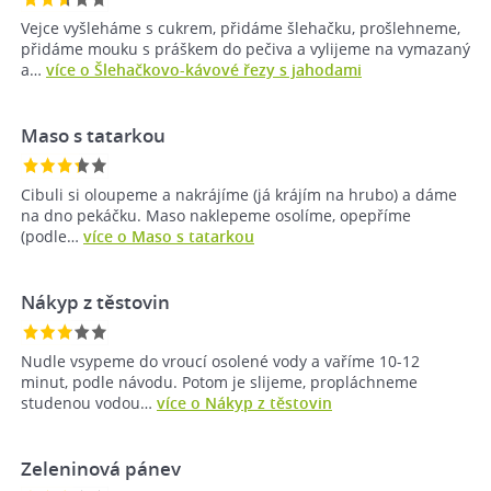
Vejce vyšleháme s cukrem, přidáme šlehačku, prošlehneme,
přidáme mouku s práškem do pečiva a vylijeme na vymazaný
a…
více o Šlehačkovo-kávové řezy s jahodami
Maso s tatarkou
Cibuli si oloupeme a nakrájíme (já krájím na hrubo) a dáme
na dno pekáčku. Maso naklepeme osolíme, opepříme
(podle…
více o Maso s tatarkou
Nákyp z těstovin
Nudle vsypeme do vroucí osolené vody a vaříme 10-12
minut, podle návodu. Potom je slijeme, propláchneme
studenou vodou…
více o Nákyp z těstovin
Zeleninová pánev