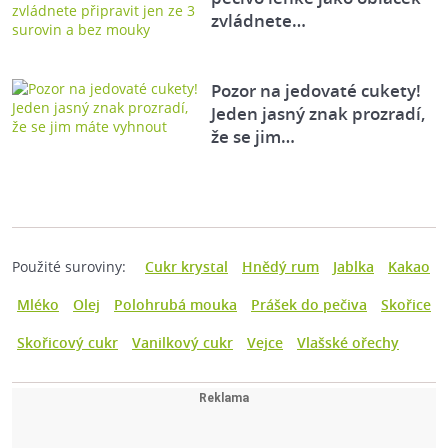
zvládnete…
Pozor na jedovaté cukety!
Jeden jasný znak prozradí,
že se jim…
Použité suroviny:
Cukr krystal
Hnědý rum
Jablka
Kakao
Mléko
Olej
Polohrubá mouka
Prášek do pečiva
Skořice
Skořicový cukr
Vanilkový cukr
Vejce
Vlašské ořechy