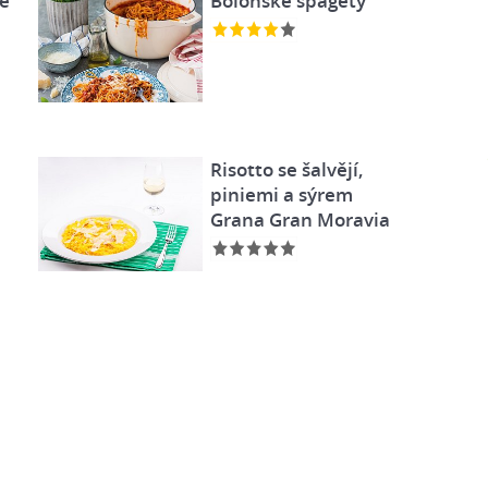
é
Boloňské špagety
Risotto se šalvějí,
piniemi a sýrem
Grana Gran Moravia