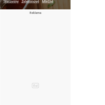
e
Těstoviny
Zeleninové
Mléčné