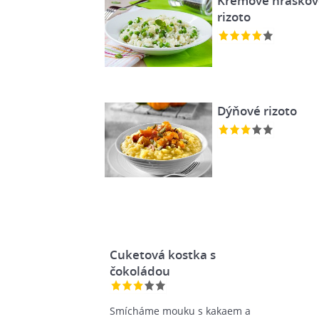
Krémové hráškov
rizoto
Dýňové rizoto
Cuketová kostka s
čokoládou
Smícháme mouku s kakaem a