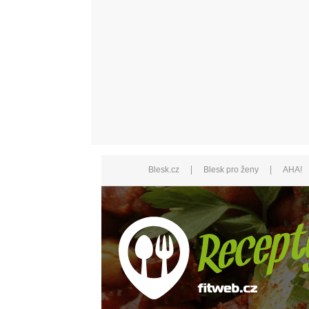
|
|
Blesk.cz
Blesk pro ženy
AHA!