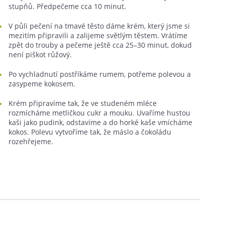
stupňů. Předpečeme cca 10 minut.
V půli pečení na tmavé těsto dáme krém, který jsme si
mezitím připravili a zalijeme světlým těstem. Vrátíme
zpět do trouby a pečeme ještě cca 25–30 minut, dokud
není piškot růžový.
Po vychladnutí postříkáme rumem, potřeme polevou a
zasypeme kokosem.
Krém připravíme tak, že ve studeném mléce
rozmícháme metličkou cukr a mouku. Uvaříme hustou
kaši jako pudink, odstavíme a do horké kaše vmícháme
kokos. Polevu vytvoříme tak, že máslo a čokoládu
rozehřejeme.