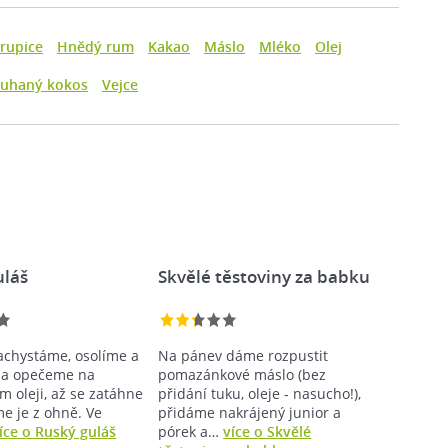
rupice
Hnědý rum
Kakao
Máslo
Mléko
Olej
ouhaný kokos
Vejce
uláš
Skvělé těstoviny za babku
achystáme, osolíme a
Na pánev dáme rozpustit
 a opečeme na
pomazánkové máslo (bez
m oleji, až se zatáhne
přidání tuku, oleje - nasucho!),
me je z ohně. Ve
přidáme nakrájený junior a
íce o Ruský guláš
pórek a…
více o Skvělé