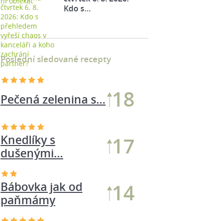
Kdo s…
Poslední sledované recepty
18
Pečená zelenina s…
Knedlíky s
17
dušenými…
Bábovka jak od
14
paňmámy