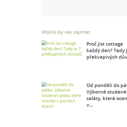
Mohlo by vás zajímat
Proč jíst cottage
každý den? Tady j
překvapivých dů
Od pondělí do pá
Výborné studené
saláty, které ocen
v…