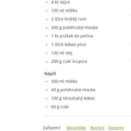
4
ks vejce
100
ml mléko
2
lžíce hnědý rum
200
g polohrubá mouka
1
ks prášek do pečiva
1
lžíce kakao
plná
100
ml olej
200
g cukr krupice
Náplň
500
ml mléko
40
g polohrubá mouka
100
g strouhaný kokos
80
g cukr
Zařazení:
Moučníky
Buchty
Dezerty