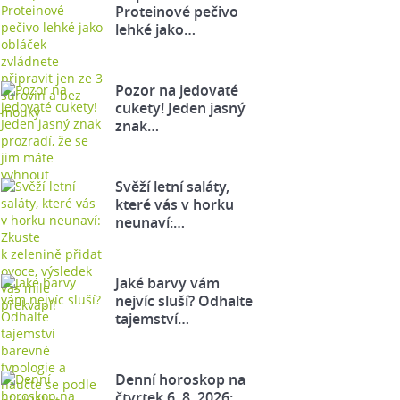
Proteinové pečivo
lehké jako…
Pozor na jedovaté
cukety! Jeden jasný
znak…
Svěží letní saláty,
které vás v horku
neunaví:…
Jaké barvy vám
nejvíc sluší? Odhalte
tajemství…
Denní horoskop na
čtvrtek 6. 8. 2026: