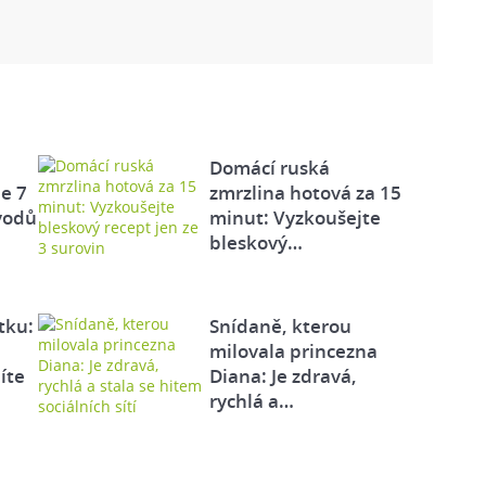
Domácí ruská
e 7
zmrzlina hotová za 15
vodů
minut: Vyzkoušejte
bleskový…
tku:
Snídaně, kterou
milovala princezna
íte
Diana: Je zdravá,
rychlá a…