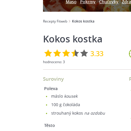
Maso
Pokrmy
Chuťovky
Zdra
Recepty Fitweb
Kokos kostka
Kokos kostka
3.33
hodnoceno:
3
Suroviny
Poleva
máslo
kousek
100
g čokoláda
strouhaný kokos
na ozdobu
Těsto