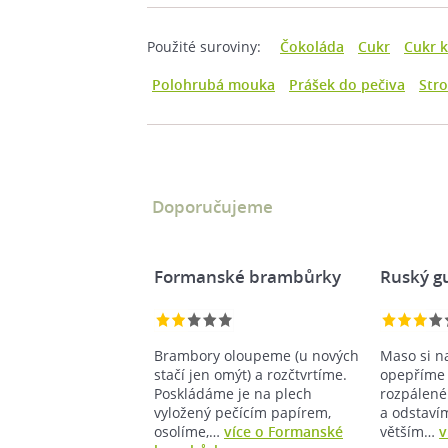
Použité suroviny:
Čokoláda
Cukr
Cukr k
Polohrubá mouka
Prášek do pečiva
Str
Doporučujeme
Formanské brambůrky
Ruský g
Brambory oloupeme (u nových
Maso si n
stačí jen omýt) a rozčtvrtíme.
opepříme
Poskládáme je na plech
rozpálené
vyložený pečícím papírem,
a odstaví
osolíme,…
více o Formanské
větším…
v