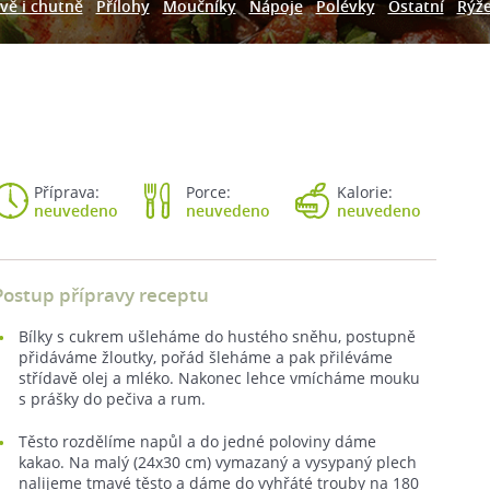
vě i chutně
Přílohy
Moučníky
Nápoje
Polévky
Ostatní
Rýž
Příprava:
Porce:
Kalorie:
neuvedeno
neuvedeno
neuvedeno
Postup přípravy receptu
Bílky s cukrem ušleháme do hustého sněhu, postupně
přidáváme žloutky, pořád šleháme a pak přiléváme
střídavě olej a mléko. Nakonec lehce vmícháme mouku
s prášky do pečiva a rum.
Těsto rozdělíme napůl a do jedné poloviny dáme
kakao. Na malý (24x30 cm) vymazaný a vysypaný plech
nalijeme tmavé těsto a dáme do vyhřáté trouby na 180