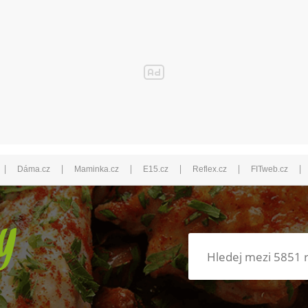
|
|
|
|
|
|
Dáma.cz
Maminka.cz
E15.cz
Reflex.cz
FITweb.cz