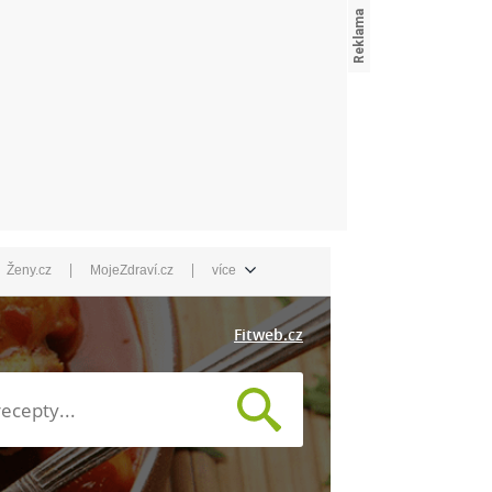
|
|
Ženy.cz
MojeZdraví.cz
více
Fitweb.cz