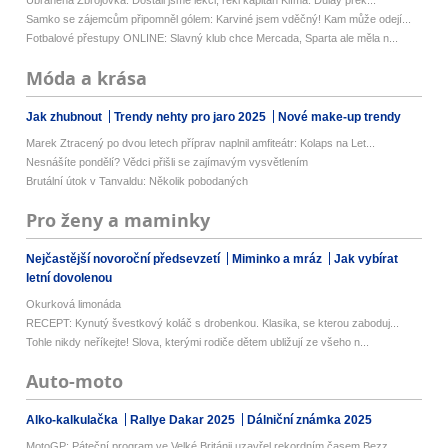
Ubráněná Zbrojovka. Dostali jsme lekci, řekl kapitán Klíma. Dulay přek...
Samko se zájemcům připomněl gólem: Karviné jsem vděčný! Kam může odejí...
Fotbalové přestupy ONLINE: Slavný klub chce Mercada, Sparta ale měla n...
Móda a krása
Jak zhubnout
Trendy nehty pro jaro 2025
Nové make-up trendy
Marek Ztracený po dvou letech příprav naplnil amfiteátr: Kolaps na Let...
Nesnášíte pondělí? Vědci přišli se zajímavým vysvětlením
Brutální útok v Tanvaldu: Několik pobodaných
Pro ženy a maminky
Nejčastější novoroční předsevzetí
Miminko a mráz
Jak vybírat
letní dovolenou
Okurková limonáda
RECEPT: Kynutý švestkový koláč s drobenkou. Klasika, se kterou zaboduj...
Tohle nikdy neříkejte! Slova, kterými rodiče dětem ubližují ze všeho n...
Auto-moto
Alko-kalkulačka
Rallye Dakar 2025
Dálniční známka 2025
MotoGP: Páteční program ve Velké Británii uzavřel rekordním časem Bezz...