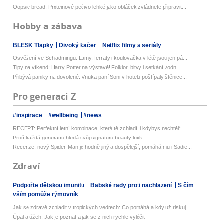
Oopsie bread: Proteinové pečivo lehké jako obláček zvládnete připravit...
Hobby a zábava
BLESK Tlapky
Divoký kačer
Netflix filmy a seriály
Osvěžení ve Schladmingu: Lamy, ferraty i koulovačka v létě jsou jen pá...
Tipy na víkend: Harry Potter na výstavě! Folklor, bitvy i setkání vodn...
Přibývá paniky na dovolené: Vnuka paní Soni v hotelu poštípaly štěnice...
Pro generaci Z
#inspirace
#wellbeing
#news
RECEPT: Perfektní letní kombinace, které tě zchladí, i kdybys nechtěl*...
Proč každá generace hledá svůj signature beauty look
Recenze: nový Spider-Man je hodně jiný a dospělejší, pomáhá mu i Sadie...
Zdraví
Podpořte dětskou imunitu
Babské rady proti nachlazení
S čím
vším pomůže rýmovník
Jak se zdravě zchladit v tropických vedrech: Co pomáhá a kdy už riskuj...
Úpal a úžeh: Jak je poznat a jak se z nich rychle vyléčit