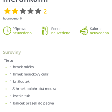
2
hodnoceno:
6
Příprava:
Porce:
Kalorie:
neuvedeno
neuvedeno
neuvedeno
Suroviny
Těsto
1
hrnek mléko
1
hrnek moučkový cukr
1
ks žloutek
1,5
hrnek polohrubá mouka
1
kostka tuk
1
balíček prášek do pečiva