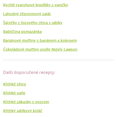
Rychlé tvarohové knedlíky z vaničky
Lahodný těstovinový salát
Šátečky z listového těsta s jablky
Babiččina pomazánka
Banánové muffiny s banánem a kokosem
Čokoládové muffiny podle Nigely Lawson
Další doporučené recepty:
Křehké těsto
Křehké vafle
Křehké zákusky s ovocem
Křehký jablkový koláč