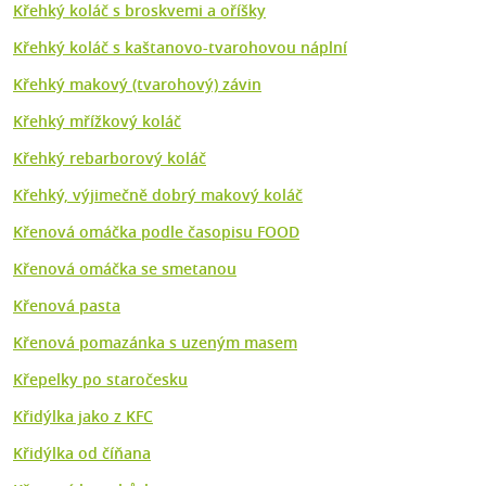
Křehký koláč s broskvemi a oříšky
Křehký koláč s kaštanovo-tvarohovou náplní
Křehký makový (tvarohový) závin
Křehký mřížkový koláč
Křehký rebarborový koláč
Křehký, výjimečně dobrý makový koláč
Křenová omáčka podle časopisu FOOD
Křenová omáčka se smetanou
Křenová pasta
Křenová pomazánka s uzeným masem
Křepelky po staročesku
Křidýlka jako z KFC
Křidýlka od číňana