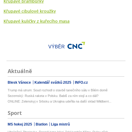
Křupavé brambůrky
Křupavé cibulové kroužky
Křupavé kuličky z kuřecího masa
VÝBĚR
Aktuálně
Blesk Vánoce
Kalendář svátků 2025
INFO.cz
Trump má utrum: Soud rozhodl o stavbě tanečního sálu v Bílém domě
Sezemský: Ruská raketa v Polsku. Babiš za ním stojí a co dál?
ONLINE: Zelenskyj v Srbsku a Ukrajina udeřila na další sklad Wildberri...
Sport
MS hokej 2025
Biatlon
Liga mistrů