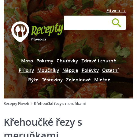
Fitweb.cz
Maso
Pokrmy
Chuťovky
Zdravě i chutně
Přílohy
Moučníky
Nápoje
Polévky
Ostatní
Rýže
Těstoviny
Zeleninové
Mléčné
Recepty Fitweb
Křehoučké řezy s meruňkami
Křehoučké řezy s
meruňkami