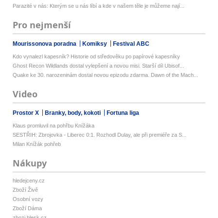
Parazité v nás: Kterým se u nás líbí a kde v našem těle je můžeme nají...
Pro nejmenší
Mourissonova poradna
Komiksy
Festival ABC
Kdo vynalezl kapesník? Historie od středověku po papírové kapesníky
Ghost Recon Wildlands dostal vylepšení a novou misi. Starší díl Ubisof...
Quake ke 30. narozeninám dostal novou epizodu zdarma. Dawn of the Mach...
Video
Prostor X
Branky, body, kokoti
Fortuna liga
Klaus promluvil na pohřbu Knížáka
SESTŘIH: Zbrojovka - Liberec 0:1. Rozhodl Dulay, ale při premiéře za S...
Milan Knížák pohřeb
Nákupy
hledejceny.cz
Zboží Živě
Osobní vozy
Zboží Dáma
zbozi.blesk.cz