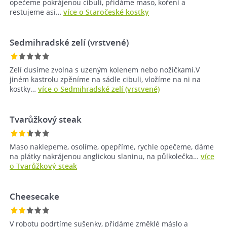
opečeme pokrájenou cibuli, přidáme maso, koření a
restujeme asi…
více o Staročeské kostky
Sedmihradské zelí (vrstvené)
Zelí dusíme zvolna s uzeným kolenem nebo nožičkami.V
jiném kastrolu zpěníme na sádle cibuli, vložíme na ni na
kostky…
více o Sedmihradské zelí (vrstvené)
Tvarůžkový steak
Maso naklepeme, osolíme, opepříme, rychle opečeme, dáme
na plátky nakrájenou anglickou slaninu, na půlkolečka…
více
o Tvarůžkový steak
Cheesecake
V robotu podrtíme sušenky, přidáme změklé máslo a