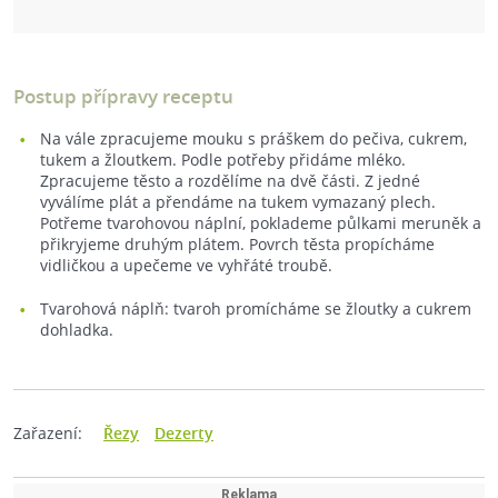
Postup přípravy receptu
Na vále zpracujeme mouku s práškem do pečiva, cukrem,
tukem a žloutkem. Podle potřeby přidáme mléko.
Zpracujeme těsto a rozdělíme na dvě části. Z jedné
vyválíme plát a přendáme na tukem vymazaný plech.
Potřeme tvarohovou náplní, poklademe půlkami meruněk a
přikryjeme druhým plátem. Povrch těsta propícháme
vidličkou a upečeme ve vyhřáté troubě.
Tvarohová náplň: tvaroh promícháme se žloutky a cukrem
dohladka.
Zařazení:
Řezy
Dezerty