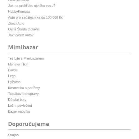
Jak na prohlídku ojetého vozu?
HobbyKompas
Auto pro začátečníka do 100 000 Kč
Zboží Auto
Ojetá Škoda Octavia
Jak vybrat auto?
Mimibazar
Testujte s Mimibazarem
Monster High
Barbie
Lego
Pyžama
Kosmetika a parfémy
Teplákové soupravy
Dětské boty
Ložní povlečení
Bazar nábytku
Doporučujeme
Starjob