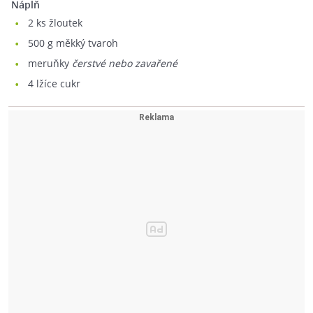
Náplň
2
ks žloutek
500
g měkký tvaroh
meruňky
čerstvé nebo zavařené
4
lžíce cukr