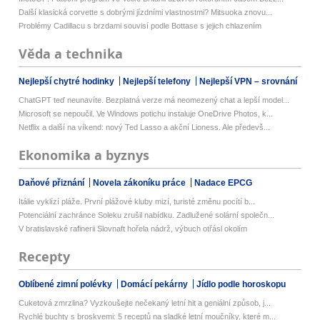
Další klasická corvette s dobrými jízdními vlastnostmi? Mitsuoka znovu...
Problémy Cadillacu s brzdami souvisí podle Bottase s jejich chlazením
Věda a technika
Nejlepší chytré hodinky
Nejlepší telefony
Nejlepší VPN – srovnání
ChatGPT teď neunavíte. Bezplatná verze má neomezený chat a lepší model...
Microsoft se nepoučil. Ve Windows potichu instaluje OneDrive Photos, k...
Netflix a další na víkend: nový Ted Lasso a akční Lioness. Ale předevš...
Ekonomika a byznys
Daňové přiznání
Novela zákoníku práce
Nadace EPCG
Itálie vyklízí pláže. První plážové kluby mizí, turisté změnu pocítí b...
Potenciální zachránce Soleku zrušil nabídku. Zadlužené solární společn...
V bratislavské rafinerii Slovnaft hořela nádrž, výbuch otřásl okolím
Recepty
Oblíbené zimní polévky
Domácí pekárny
Jídlo podle horoskopu
Cuketová zmrzlina? Vyzkoušejte nečekaný letní hit a geniální způsob, j...
Rychlé buchty s broskvemi: 5 receptů na sladké letní moučníky, které m...