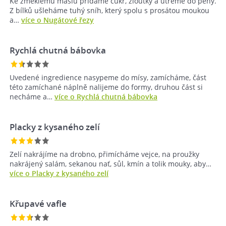
Ke změklému máslu přidáme cukr, žloutky a utřeme do pěny.
Z bílků ušleháme tuhý sníh, který spolu s prosátou moukou
a…
více o Nugátové řezy
Rychlá chutná bábovka
Uvedené ingredience nasypeme do mísy, zamícháme, část
této zamíchané náplně nalijeme do formy, druhou část si
necháme a…
více o Rychlá chutná bábovka
Placky z kysaného zelí
Zelí nakrájíme na drobno, přimícháme vejce, na proužky
nakrájený salám, sekanou nať, sůl, kmín a tolik mouky, aby…
více o Placky z kysaného zelí
Křupavé vafle