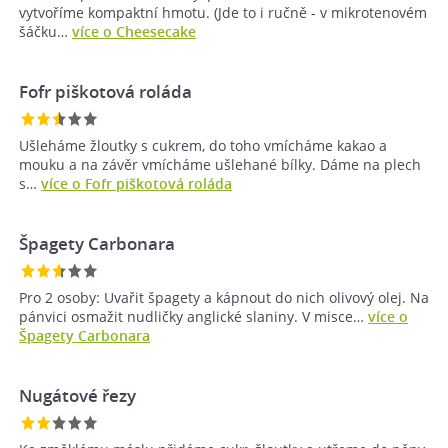
vytvoříme kompaktní hmotu. (Jde to i ručně - v mikrotenovém
šáčku…
více o Cheesecake
Fofr piškotová roláda
Ušleháme žloutky s cukrem, do toho vmícháme kakao a
mouku a na závěr vmícháme ušlehané bílky. Dáme na plech
s…
více o Fofr piškotová roláda
Špagety Carbonara
Pro 2 osoby: Uvařit špagety a kápnout do nich olivový olej. Na
pánvici osmažit nudličky anglické slaniny. V misce…
více o
Špagety Carbonara
Nugátové řezy