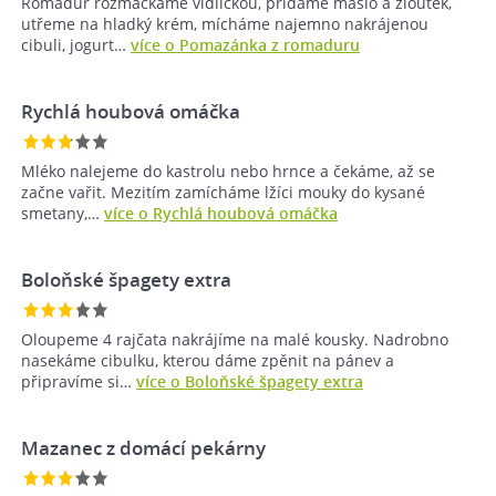
Romadúr rozmačkáme vidličkou, přidáme máslo a žloutek,
utřeme na hladký krém, mícháme najemno nakrájenou
cibuli, jogurt…
více o Pomazánka z romaduru
Rychlá houbová omáčka
Mléko nalejeme do kastrolu nebo hrnce a čekáme, až se
začne vařit. Mezitím zamícháme lžíci mouky do kysané
smetany,…
více o Rychlá houbová omáčka
Boloňské špagety extra
Oloupeme 4 rajčata nakrájíme na malé kousky. Nadrobno
nasekáme cibulku, kterou dáme zpěnit na pánev a
připravíme si…
více o Boloňské špagety extra
Mazanec z domácí pekárny