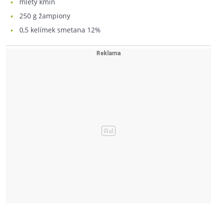
mletý kmín
250
g žampiony
0,5
kelímek smetana 12%