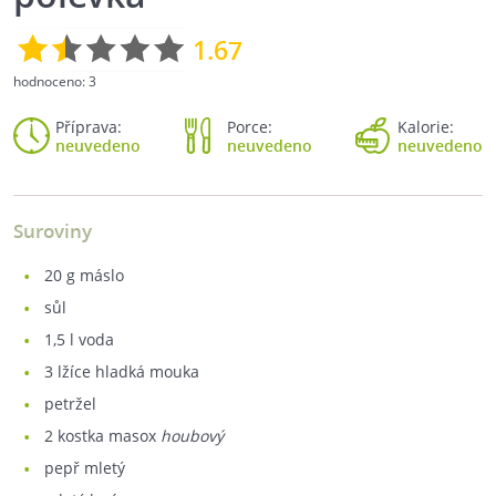
1.67
hodnoceno:
3
Příprava:
Porce:
Kalorie:
neuvedeno
neuvedeno
neuvedeno
Suroviny
20
g máslo
sůl
1,5
l voda
3
lžíce hladká mouka
petržel
2
kostka masox
houbový
pepř mletý