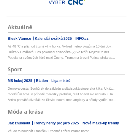
VÝBĚR
Aktuálně
Blesk Vánoce
Kalendář svátků 2025
INFO.cz
Až 48 °C a příchod čtvrté vlny horka. Výhled meteorologů na 10 dní dov...
Hrůza v Havířově: Pes pokousal chlapečka (2) ve tváři! Majitele to nez...
Popularita světových lídrů mezi Čechy: Trump na úrovni Putina, překvap...
Sport
MS hokej 2025
Biatlon
Liga mistrů
Deniova cesta: Sochůrek do základu a slávistická stoperská klika. Ukáž...
Ocelářům hrozí v případě marodky problém, řešit ho teď ale nebudou. Ja...
Artisu pomáhá divočák ze Slavie: neumí moc anglicky a někdy vyděsí tre...
Móda a krása
Jak zhubnout
Trendy nehty pro jaro 2025
Nové make-up trendy
Všude to bouchá! František Prachař zažil v letadle horor