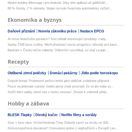
Modré bubliny iMessage i pro Android. Díky této aplikaci už jablíčkáři...
80 % čistoty, 2 % námahy. Stojan na kolo Gearrista automaticky vyčistí...
Ekonomika a byznys
Daňové přiznání
Novela zákoníku práce
Nadace EPCG
AI místo finančního poradce? Test odhalil neexistující produkty i rady...
Sazby ČNB beze změny. Michl představí novou prognózu i důvody pro pauz...
Bankám v Česku tečou miliardy. Odborníci vysvětlují, co stojí za jejic...
Recepty
Oblíbené zimní polévky
Domácí pekárny
Jídlo podle horoskopu
Oopsie bread: Proteinové pečivo lehké jako obláček zvládnete připravit...
Pozor na jedovaté cukety! Jeden jasný znak prozradí, že se jim máte vy...
Svěží letní saláty, které vás v horku neunaví: Zkuste k zelenině přida...
Hobby a zábava
BLESK Tlapky
Divoký kačer
Netflix filmy a seriály
Sraz v šest ráno. Vrchol festivalu Tóny Dolomit zazní za úsvitu ve 300...
Nízkorozpočtová dovolená? Chorvatsko jedno z nejdražších v Evropě! Lev...