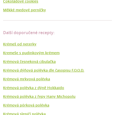
Čokoládové cookies
Měkké medové perníčky
Další doporučené recepty:
Krémeš od neterky
Kremeše s pudinkovým krémem
Krémová česneková cibulačka
Krémová dýňová polévka dle časopisu F.O.O.D.
Krémová mrkvová polévka
Krémová polévka z dýně Hokkaido
Krémová polévka z řepy Hany Michopolu
Krémová pórková polévka
Krémová slepičí polévka