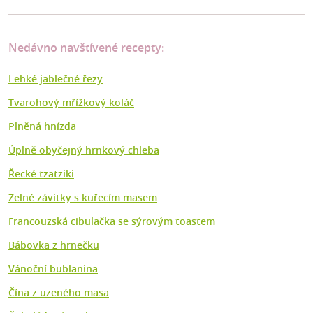
Nedávno navštívené recepty:
Lehké jablečné řezy
Tvarohový mřížkový koláč
Plněná hnízda
Úplně obyčejný hrnkový chleba
Řecké tzatziki
Zelné závitky s kuřecím masem
Francouzská cibulačka se sýrovým toastem
Bábovka z hrnečku
Vánoční bublanina
Čína z uzeného masa