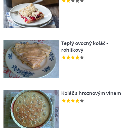
Teplý ovocný koláč -
rohlíkový
Koláč s hroznovým vínem