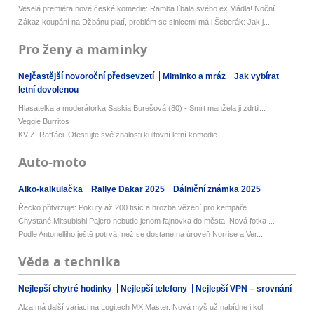
Veselá premiéra nové české komedie: Ramba líbala svého ex Mádla! Noční...
Zákaz koupání na Džbánu platí, problém se sinicemi má i Šeberák: Jak j...
Pro ženy a maminky
Nejčastější novoroční předsevzetí
Miminko a mráz
Jak vybírat
letní dovolenou
Hlasatelka a moderátorka Saskia Burešová (80) - Smrt manžela ji zdrtil...
Veggie Burritos
KVÍZ: Rafťáci. Otestujte své znalosti kultovní letní komedie
Auto-moto
Alko-kalkulačka
Rallye Dakar 2025
Dálniční známka 2025
Řecko přitvrzuje: Pokuty až 200 tisíc a hrozba vězení pro kempaře
Chystané Mitsubishi Pajero nebude jenom fajnovka do města. Nová fotka ...
Podle Antonelliho ještě potrvá, než se dostane na úroveň Norrise a Ver...
Věda a technika
Nejlepší chytré hodinky
Nejlepší telefony
Nejlepší VPN – srovnání
Alza má další variaci na Logitech MX Master. Nová myš už nabídne i kol...