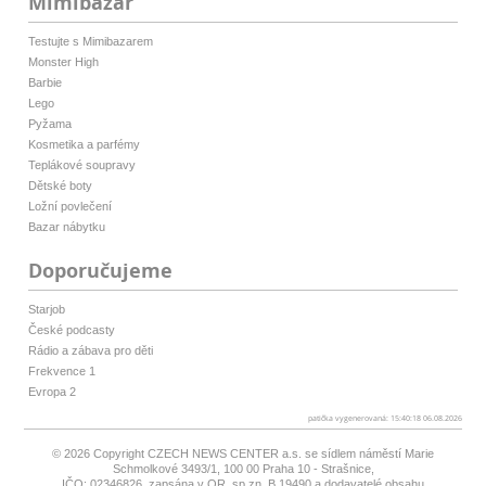
Mimibazar
Testujte s Mimibazarem
Monster High
Barbie
Lego
Pyžama
Kosmetika a parfémy
Teplákové soupravy
Dětské boty
Ložní povlečení
Bazar nábytku
Doporučujeme
Starjob
České podcasty
Rádio a zábava pro děti
Frekvence 1
Evropa 2
patička vygenerovaná: 15:40:18 06.08.2026
© 2026 Copyright
CZECH NEWS CENTER a.s.
se sídlem náměstí Marie
Schmolkové 3493/1, 100 00 Praha 10 - Strašnice,
IČO: 02346826, zapsána v OR, sp.zn. B 19490 a dodavatelé obsahu