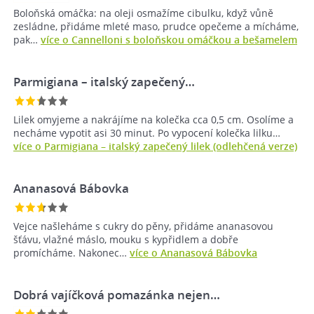
Boloňská omáčka: na oleji osmažíme cibulku, když vůně
zesládne, přidáme mleté maso, prudce opečeme a mícháme,
pak…
více o Cannelloni s boloňskou omáčkou a bešamelem
Parmigiana – italský zapečený…
Lilek omyjeme a nakrájíme na kolečka cca 0,5 cm. Osolíme a
necháme vypotit asi 30 minut. Po vypocení kolečka lilku…
více o Parmigiana – italský zapečený lilek (odlehčená verze)
Ananasová Bábovka
Vejce našleháme s cukry do pěny, přidáme ananasovou
šťávu, vlažné máslo, mouku s kypřidlem a dobře
promícháme. Nakonec…
více o Ananasová Bábovka
Dobrá vajíčková pomazánka nejen…