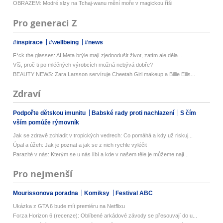
OBRAZEM: Modré slzy na Tchaj-wanu mění moře v magickou říši
Pro generaci Z
#inspirace
#wellbeing
#news
F*ck the glasses: AI Meta brýle mají zjednodušit život, zatím ale děla...
Víš, proč ti po mléčných výrobcích možná nebývá dobře?
BEAUTY NEWS: Zara Larsson servíruje Cheetah Girl makeup a Billie Eilis...
Zdraví
Podpořte dětskou imunitu
Babské rady proti nachlazení
S čím
vším pomůže rýmovník
Jak se zdravě zchladit v tropických vedrech: Co pomáhá a kdy už riskuj...
Úpal a úžeh: Jak je poznat a jak se z nich rychle vyléčit
Parazité v nás: Kterým se u nás líbí a kde v našem těle je můžeme nají...
Pro nejmenší
Mourissonova poradna
Komiksy
Festival ABC
Ukázka z GTA 6 bude mít premiéru na Netflixu
Forza Horizon 6 (recenze): Oblíbené arkádové závody se přesouvají do u...