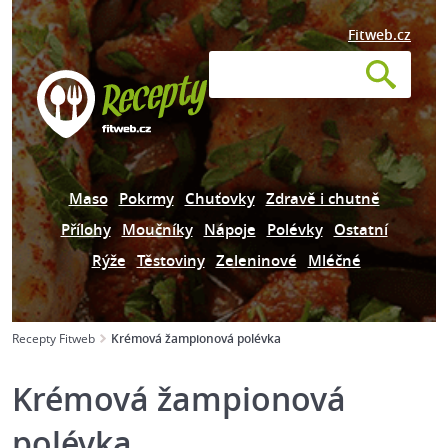
Fitweb.cz
Maso
Pokrmy
Chuťovky
Zdravě i chutně
Přílohy
Moučníky
Nápoje
Polévky
Ostatní
Rýže
Těstoviny
Zeleninové
Mléčné
Recepty Fitweb
Krémová žampionová polévka
Krémová žampionová
polévka