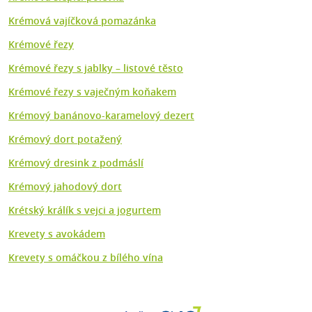
Krémová vajíčková pomazánka
Krémové řezy
Krémové řezy s jablky – listové těsto
Krémové řezy s vaječným koňakem
Krémový banánovo-karamelový dezert
Krémový dort potažený
Krémový dresink z podmáslí
Krémový jahodový dort
Krétský králík s vejci a jogurtem
Krevety s avokádem
Krevety s omáčkou z bílého vína