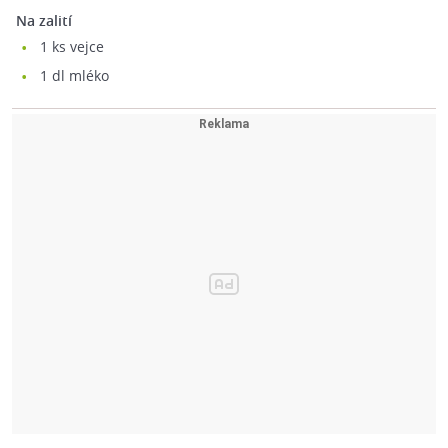
Na zalití
1
ks vejce
1
dl mléko