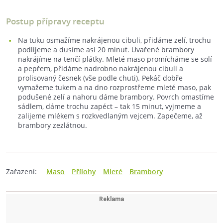
Postup přípravy receptu
Na tuku osmažíme nakrájenou cibuli, přidáme zelí, trochu
podlijeme a dusíme asi 20 minut. Uvařené brambory
nakrájíme na tenčí plátky. Mleté maso promícháme se solí
a pepřem, přidáme nadrobno nakrájenou cibuli a
prolisovaný česnek (vše podle chuti). Pekáč dobře
vymažeme tukem a na dno rozprostřeme mleté maso, pak
podušené zelí a nahoru dáme brambory. Povrch omastíme
sádlem, dáme trochu zapéct – tak 15 minut, vyjmeme a
zalijeme mlékem s rozkvedlaným vejcem. Zapečeme, až
brambory zezlátnou.
Zařazení:
Maso
Přílohy
Mleté
Brambory