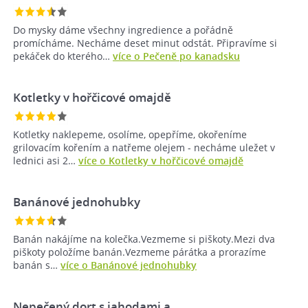
Do mysky dáme všechny ingredience a pořádně
promícháme. Necháme deset minut odstát. Připravíme si
pekáček do kterého…
více o Pečeně po kanadsku
Kotletky v hořčicové omajdě
Kotletky naklepeme, osolíme, opepříme, okořeníme
grilovacím kořením a natřeme olejem - necháme uležet v
lednici asi 2…
více o Kotletky v hořčicové omajdě
Banánové jednohubky
Banán nakájíme na kolečka.Vezmeme si piškoty.Mezi dva
piškoty položíme banán.Vezmeme párátka a prorazíme
banán s…
více o Banánové jednohubky
Nepečený dort s jahodami a…