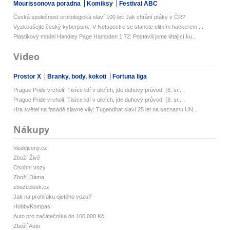
Mourissonova poradna
Komiksy
Festival ABC
Česká společnost ornitologická slaví 100 let: Jak chrání ptáky v ČR?
Vyzkoušejte český kyberpunk. V Netspectre se stanete elitním hackerem ...
Plastikový model Handley Page Hampden 1:72: Postavili jsme létající ku...
Video
Prostor X
Branky, body, kokoti
Fortuna liga
Prague Pride vrcholí: Tisíce lidí v ulicích, jde duhový průvod! (8. sr...
Prague Pride vrcholí: Tisíce lidí v ulicích, jde duhový průvod! (8. sr...
Hra světel na fasádě slavné vily: Tugendhat slaví 25 let na seznamu UN...
Nákupy
hledejceny.cz
Zboží Živě
Osobní vozy
Zboží Dáma
zbozi.blesk.cz
Jak na prohlídku ojetého vozu?
HobbyKompas
Auto pro začátečníka do 100 000 Kč
Zboží Auto