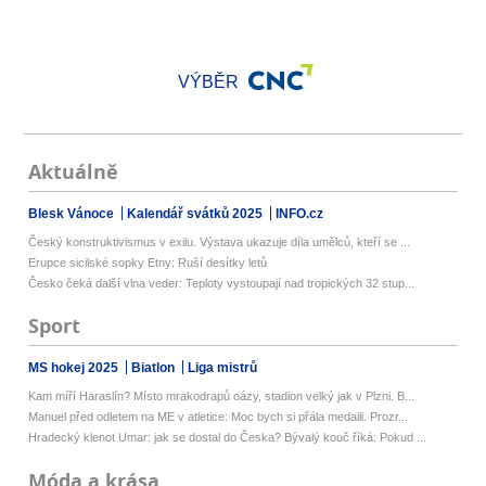
VÝBĚR
Aktuálně
Blesk Vánoce
Kalendář svátků 2025
INFO.cz
Český konstruktivismus v exilu. Výstava ukazuje díla umělců, kteří se ...
Erupce sicilské sopky Etny: Ruší desítky letů
Česko čeká další vlna veder: Teploty vystoupají nad tropických 32 stup...
Sport
MS hokej 2025
Biatlon
Liga mistrů
Kam míří Haraslín? Místo mrakodrapů oázy, stadion velký jak v Plzni. B...
Manuel před odletem na ME v atletice: Moc bych si přála medaili. Prozr...
Hradecký klenot Umar: jak se dostal do Česka? Bývalý kouč říká: Pokud ...
Móda a krása