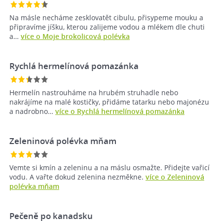
Na másle necháme zesklovatět cibulu, přisypeme mouku a
připravíme jíšku, kterou zalijeme vodou a mlékem dle chuti
a…
více o Moje brokolicová polévka
Rychlá hermelínová pomazánka
Hermelín nastrouháme na hrubém struhadle nebo
nakrájíme na malé kostičky, přidáme tatarku nebo majonézu
a nadrobno…
více o Rychlá hermelínová pomazánka
Zeleninová polévka mňam
Vemte si kmín a zeleninu a na máslu osmažte. Přidejte vařicí
vodu. A vařte dokud zelenina nezměkne.
více o Zeleninová
polévka mňam
Pečeně po kanadsku