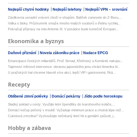
Nejlepší chytré hodinky
Nejlepší telefony
Nejlepší VPN – srovnání
Zásilkovna usnadní vrácení zboží e-shopům. Balíček zanesete do Z-Boxu,...
Válka s bloky. Průzkumník smaže mnoho malých souborů o třetinu rychlej...
Pokračují přípravy na misi Artemis III. V posádce bude konečně Evropan...
Ekonomika a byznys
Daňové přiznání
Novela zákoníku práce
Nadace EPCG
Emancipace českých miliardářů. Proč Strnad, Křetínský a Komárek nakupu...
Tajemství měnové intervence: obranou japonského jenu chrání Amerika hl...
U pražských hal chceme hlavně více akcí, lepší VIP i gastronomii, říká...
Recepty
Oblíbené zimní polévky
Domácí pekárny
Jídlo podle horoskopu
Sladký poklad u cesty: Využijte letní špendlíky do tvarohového koláče,...
Domácí kečup pečený v troubě: Vyžaduje minimum práce a chutná lépe než...
Cuketová zmrzlina? Vyzkoušejte nečekaný letní hit a geniální způsob, j...
Hobby a zábava