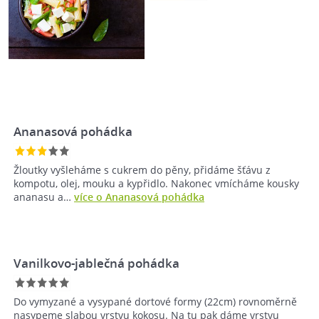
Ananasová pohádka
Žloutky vyšleháme s cukrem do pěny, přidáme šťávu z
kompotu, olej, mouku a kypřidlo. Nakonec vmícháme kousky
ananasu a…
více o Ananasová pohádka
Vanilkovo-jablečná pohádka
Do vymyzané a vysypané dortové formy (22cm) rovnoměrně
nasypeme slabou vrstvu kokosu. Na tu pak dáme vrstvu