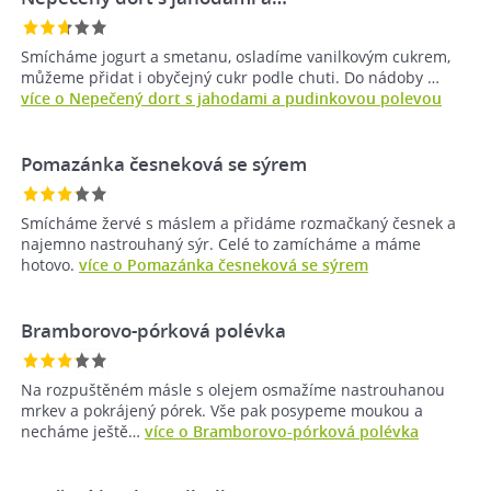
Smícháme jogurt a smetanu, osladíme vanilkovým cukrem,
můžeme přidat i obyčejný cukr podle chuti. Do nádoby …
více o Nepečený dort s jahodami a pudinkovou polevou
Pomazánka česneková se sýrem
Smícháme žervé s máslem a přidáme rozmačkaný česnek a
najemno nastrouhaný sýr. Celé to zamícháme a máme
hotovo.
více o Pomazánka česneková se sýrem
Bramborovo-pórková polévka
Na rozpuštěném másle s olejem osmažíme nastrouhanou
mrkev a pokrájený pórek. Vše pak posypeme moukou a
necháme ještě…
více o Bramborovo-pórková polévka