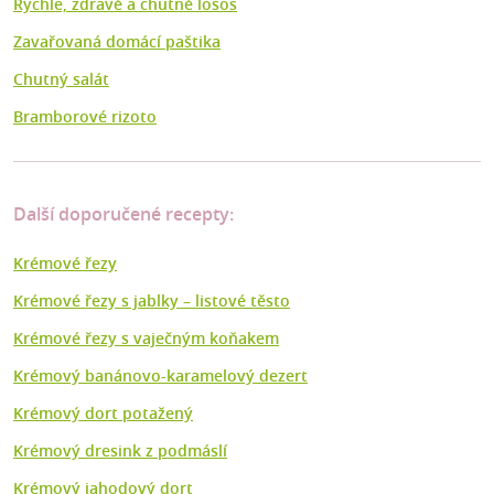
Rychle, zdravě a chutně losos
Zavařovaná domácí paštika
Chutný salát
Bramborové rizoto
Další doporučené recepty:
Krémové řezy
Krémové řezy s jablky – listové těsto
Krémové řezy s vaječným koňakem
Krémový banánovo-karamelový dezert
Krémový dort potažený
Krémový dresink z podmáslí
Krémový jahodový dort