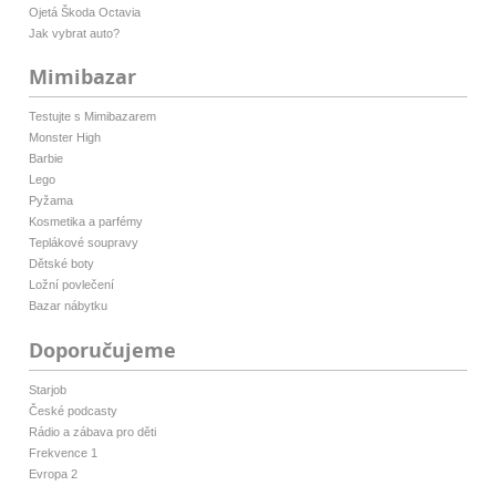
Ojetá Škoda Octavia
Jak vybrat auto?
Mimibazar
Testujte s Mimibazarem
Monster High
Barbie
Lego
Pyžama
Kosmetika a parfémy
Teplákové soupravy
Dětské boty
Ložní povlečení
Bazar nábytku
Doporučujeme
Starjob
České podcasty
Rádio a zábava pro děti
Frekvence 1
Evropa 2