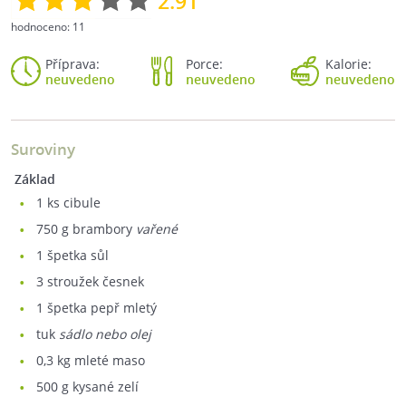
2.91
hodnoceno:
11
Příprava:
Porce:
Kalorie:
neuvedeno
neuvedeno
neuvedeno
Suroviny
Základ
1
ks cibule
750
g brambory
vařené
1
špetka sůl
3
stroužek česnek
1
špetka pepř mletý
tuk
sádlo nebo olej
0,3
kg mleté maso
500
g kysané zelí