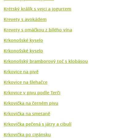
Krétský králík s vejci a jogurtem
Krevety s avokádem
Krevety s omáčkou z bílého vína
Krkonošské kyselo
Krkonošské kyselo
Krkonošský bramborový toč s klobásou
Krkovice na pivě
Krkovice na šlehačce
Krkovice v pivu podle Terči
Krkovička na černém pivu
Krkovička na smetaně
Krkovička pečená s játry a cibulí
Krkovička po cigánsku