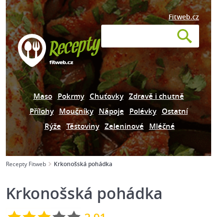
Fitweb.cz
Maso
Pokrmy
Chuťovky
Zdravě i chutně
Přílohy
Moučníky
Nápoje
Polévky
Ostatní
Rýže
Těstoviny
Zeleninové
Mléčné
Recepty Fitweb
Krkonošská pohádka
Krkonošská pohádka