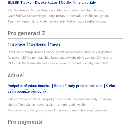
BLESK Tlapky
Divoký kačer
Netflix filmy a seriály
Filip Vondrášek: V Jižní Americe si lidé plují životem mnohem lehčeji,...
Osvěžení ve Schladmingu: Lamy, ferraty i koulovačka v létě jsou jen pá...
Tipy na víkend: Harry Potter na výstavě! Folklor, bitvy i setkání vodn...
Pro generaci Z
#inspirace
#wellbeing
#news
Pop Culture Wrap: Ariana Grande promluvila o svém ústupu z veřejného ž...
Alt news: MGK v tom zas lítá, Jared Leto byl obviněný ze sexuálního ob...
RECEPT: Perfektní letní kombinace, které tě zchladí, i kdybys nechtěl*...
Zdraví
Podpořte dětskou imunitu
Babské rady proti nachlazení
S čím
vším pomůže rýmovník
Jak se zdravě zchladit v tropických vedrech: Co pomáhá a kdy už riskuj...
Úpal a úžeh: Jak je poznat a jak se z nich rychle vyléčit
Parazité v nás: Kterým se u nás líbí a kde v našem těle je můžeme nají...
Pro nejmenší