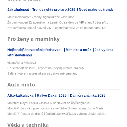
Jak zhubnout
Trendy nehty pro jaro 2025
Nové make-up trendy
Máte málo vody? Zrádný signál ukáže vaše moč
Životní koncert Ztraceného na Letné: Co se dělo ve VIP stanu? Jágr při...
Hra světel na fasádě slavné vily: Tugendhat slaví 25 let na seznamu UN...
Pro ženy a maminky
Nejčastější novoroční předsevzetí
Miminko a mráz
Jak vybírat
letní dovolenou
video Alena Mihulová
Co si zabalit do kufru, abyste na (nejen) u moře zazářily...
Salát s koprem a dresinkem ze zakysané smetany
Auto-moto
Alko-kalkulačka
Rallye Dakar 2025
Dálniční známka 2025
Mototest Royal Enfield Classic 650: Návrat do čtyřicátých let
MotoGP: Ze zisku pole position se ve Velké Británii raduje Jorge Marti...
MotoGP: Postup do druhé části britské kvalifikace vybojovali Morbidell...
Věda a technika