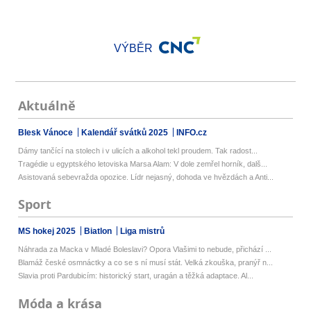
VÝBĚR
Aktuálně
Blesk Vánoce
Kalendář svátků 2025
INFO.cz
Dámy tančící na stolech i v ulicích a alkohol tekl proudem. Tak radost...
Tragédie u egyptského letoviska Marsa Alam: V dole zemřel horník, dalš...
Asistovaná sebevražda opozice. Lídr nejasný, dohoda ve hvězdách a Anti...
Sport
MS hokej 2025
Biatlon
Liga mistrů
Náhrada za Macka v Mladé Boleslavi? Opora Vlašimi to nebude, přichází ...
Blamáž české osmnáctky a co se s ní musí stát. Velká zkouška, pranýř n...
Slavia proti Pardubicím: historický start, uragán a těžká adaptace. Al...
Móda a krása