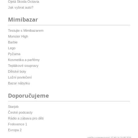
Ojetá Škoda Octavia
Jak vybrat auto?
Mimibazar
Testujte s Mimibazarem
Monster High
Barbie
Lego
Pyžama
Kosmetika a parfémy
Teplákové soupravy
Dětské boty
Ložní povlečení
Bazar nábytku
Doporučujeme
Starjob
České podcasty
Rádio a zábava pro děti
Frekvence 1
Evropa 2
patička vygenerovaná: 07:40:16 10.08.2026