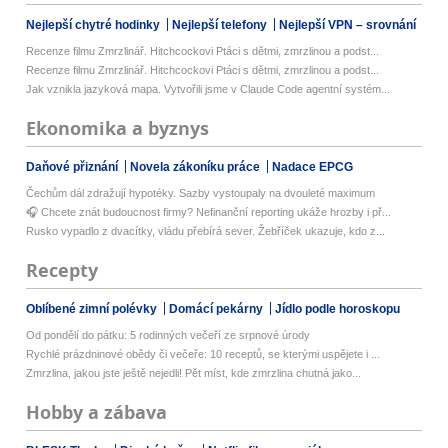
Nejlepší chytré hodinky
Nejlepší telefony
Nejlepší VPN – srovnání
Recenze filmu Zmrzlinář. Hitchcockovi Ptáci s dětmi, zmrzlinou a podst...
Recenze filmu Zmrzlinář. Hitchcockovi Ptáci s dětmi, zmrzlinou a podst...
Jak vznikla jazyková mapa. Vytvořili jsme v Claude Code agentní systém...
Ekonomika a byznys
Daňové přiznání
Novela zákoníku práce
Nadace EPCG
Čechům dál zdražují hypotéky. Sazby vystoupaly na dvouleté maximum
🎧 Chcete znát budoucnost firmy? Nefinanční reporting ukáže hrozby i př...
Rusko vypadlo z dvacítky, vládu přebírá sever. Žebříček ukazuje, kdo z...
Recepty
Oblíbené zimní polévky
Domácí pekárny
Jídlo podle horoskopu
Od pondělí do pátku: 5 rodinných večeří ze srpnové úrody
Rychlé prázdninové obědy či večeře: 10 receptů, se kterými uspějete i ...
Zmrzlina, jakou jste ještě nejedli! Pět míst, kde zmrzlina chutná jako...
Hobby a zábava