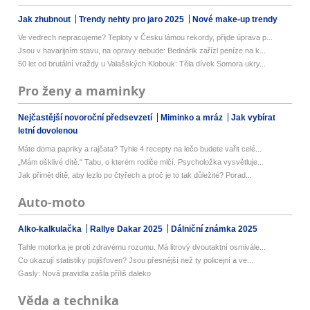
Jak zhubnout
Trendy nehty pro jaro 2025
Nové make-up trendy
Ve vedrech nepracujeme? Teploty v Česku lámou rekordy, přijde úprava p...
Jsou v havarijním stavu, na opravy nebude: Bednárik zařízl peníze na k...
50 let od brutální vraždy u Valašských Klobouk: Těla dívek Somora ukry...
Pro ženy a maminky
Nejčastější novoroční předsevzetí
Miminko a mráz
Jak vybírat
letní dovolenou
Máte doma papriky a rajčata? Tyhle 4 recepty na lečo budete vařit celé...
„Mám ošklivé dítě.“ Tabu, o kterém rodiče mlčí. Psycholožka vysvětluje...
Jak přimět dítě, aby lezlo po čtyřech a proč je to tak důležité? Porad...
Auto-moto
Alko-kalkulačka
Rallye Dakar 2025
Dálniční známka 2025
Tahle motorka je proti zdravému rozumu. Má litrový dvoutaktní osmivále...
Co ukazují statistiky pojišťoven? Jsou přesnější než ty policejní a ve...
Gasly: Nová pravidla zašla příliš daleko
Věda a technika