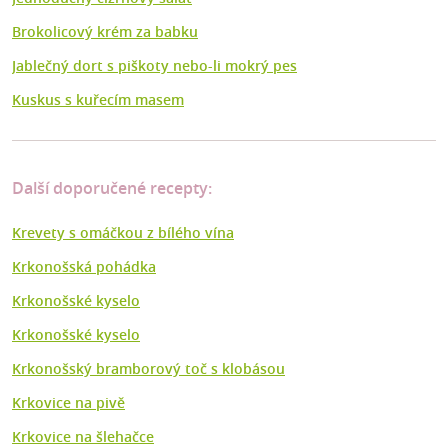
Brokolicový krém za babku
Jablečný dort s piškoty nebo-li mokrý pes
Kuskus s kuřecím masem
Další doporučené recepty:
Krevety s omáčkou z bílého vína
Krkonošská pohádka
Krkonošské kyselo
Krkonošské kyselo
Krkonošský bramborový toč s klobásou
Krkovice na pivě
Krkovice na šlehačce