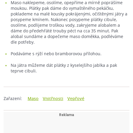
Maso naklepeme, osolíme, opepříme a mírně poprášíme
moukou. Plátky pak dáme do vymaštěného pekáčku,
poklademe na malé kousky pokrájenými, očištěnými játry a
posypeme kmínem. Nakonec posypeme plátky cibule,
osolíme, podlijeme troškou vody, zakryjeme alobalem a
dáme do předehřáté trouby péct na cca 35 minut. Pak
alobal sundáme a dopečeme maso doměkka, podléváme
dle potřeby.
Podáváme s rýží nebo bramborovou přílohou.
Na játra můžeme dát plátky z kyselejšího jablka a pak
teprve cibuli.
Zařazení:
Maso
Vnitřnosti
Vepřové