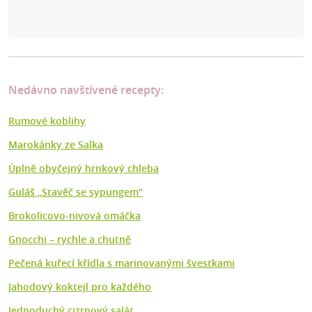
Nedávno navštívené recepty:
Rumové koblihy
Marokánky ze Salka
Úplně obyčejný hrnkový chleba
Guláš „Stavěč se sypungem“
Brokolicovo-nivová omáčka
Gnocchi – rychle a chutně
Pečená kuřecí křídla s marinovanými švestkami
Jahodový koktejl pro každého
Jednoduchý cizrnový salát