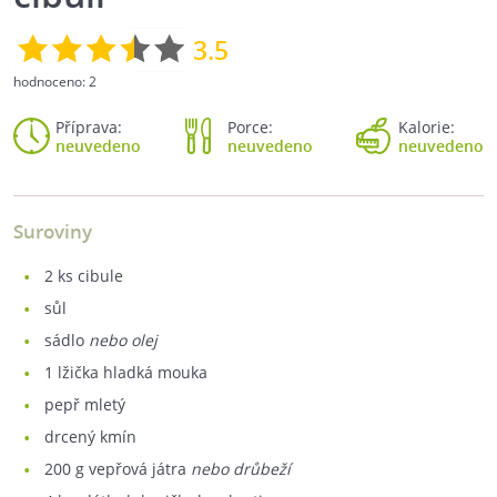
3.5
hodnoceno:
2
Příprava:
Porce:
Kalorie:
neuvedeno
neuvedeno
neuvedeno
Suroviny
2
ks cibule
sůl
sádlo
nebo olej
1
lžička hladká mouka
pepř mletý
drcený kmín
200
g vepřová játra
nebo drůbeží