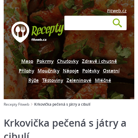
Fitweb.cz
Maso
Pokrmy
Chuťovky
Zdravě i chutně
Přílohy
Moučníky
Nápoje
Polévky
Ostatní
Rýže
Těstoviny
Zeleninové
Mléčné
Recepty Fitweb
Krkovička pečená s játry a cibulí
Krkovička pečená s játry a
cibulí