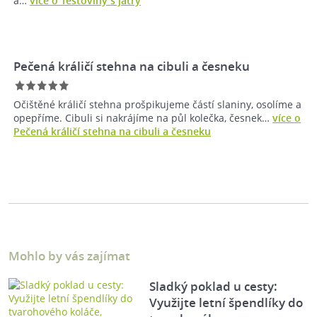
a…
více o Těstoviny s játry
Pečená králičí stehna na cibuli a česneku
Očištěné králičí stehna prošpikujeme částí slaniny, osolíme a
opepříme. Cibuli si nakrájíme na půl kolečka, česnek…
více o
Pečená králičí stehna na cibuli a česneku
Mohlo by vás zajímat
Sladký poklad u cesty:
Využijte letní špendlíky do