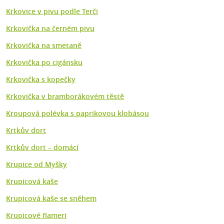
Krkovice v pivu podle Terči
Krkovička na černém pivu
Krkovička na smetaně
Krkovička po cigánsku
Krkovička s kopečky
Krkovička v bramborákovém těstě
Kroupová polévka s paprikovou klobásou
Krtkův dort
Krtkův dort – domácí
Krupice od Myšky
Krupicová kaše
Krupicová kaše se sněhem
Krupicové flameri