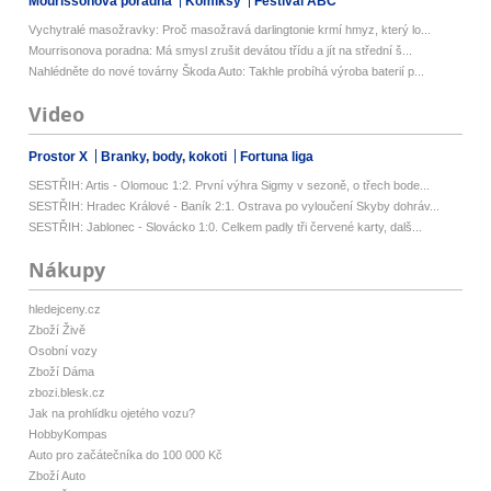
Mourissonova poradna
Komiksy
Festival ABC
Vychytralé masožravky: Proč masožravá darlingtonie krmí hmyz, který lo...
Mourrisonova poradna: Má smysl zrušit devátou třídu a jít na střední š...
Nahlédněte do nové továrny Škoda Auto: Takhle probíhá výroba baterií p...
Video
Prostor X
Branky, body, kokoti
Fortuna liga
SESTŘIH: Artis - Olomouc 1:2. První výhra Sigmy v sezoně, o třech bode...
SESTŘIH: Hradec Králové - Baník 2:1. Ostrava po vyloučení Skyby dohráv...
SESTŘIH: Jablonec - Slovácko 1:0. Celkem padly tři červené karty, dalš...
Nákupy
hledejceny.cz
Zboží Živě
Osobní vozy
Zboží Dáma
zbozi.blesk.cz
Jak na prohlídku ojetého vozu?
HobbyKompas
Auto pro začátečníka do 100 000 Kč
Zboží Auto