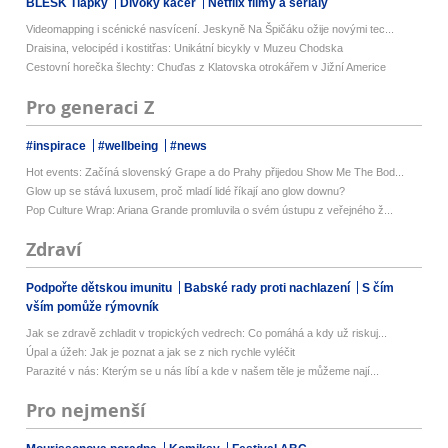
BLESK Tlapky
Divoký kačer
Netflix filmy a seriály
Videomapping i scénické nasvícení. Jeskyně Na Špičáku ožije novými tec...
Draisina, velocipéd i kostitřas: Unikátní bicykly v Muzeu Chodska
Cestovní horečka šlechty: Chuďas z Klatovska otrokářem v Jižní Americe
Pro generaci Z
#inspirace
#wellbeing
#news
Hot events: Začíná slovenský Grape a do Prahy přijedou Show Me The Bod...
Glow up se stává luxusem, proč mladí lidé říkají ano glow downu?
Pop Culture Wrap: Ariana Grande promluvila o svém ústupu z veřejného ž...
Zdraví
Podpořte dětskou imunitu
Babské rady proti nachlazení
S čím
vším pomůže rýmovník
Jak se zdravě zchladit v tropických vedrech: Co pomáhá a kdy už riskuj...
Úpal a úžeh: Jak je poznat a jak se z nich rychle vyléčit
Parazité v nás: Kterým se u nás líbí a kde v našem těle je můžeme nají...
Pro nejmenší