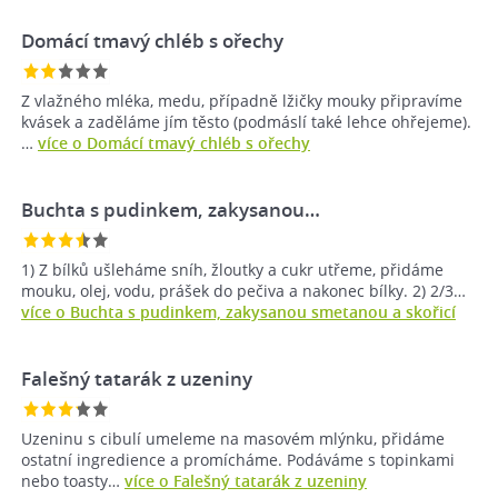
Domácí tmavý chléb s ořechy
Z vlažného mléka, medu, případně lžičky mouky připravíme
kvásek a zaděláme jím těsto (podmáslí také lehce ohřejeme).
…
více o Domácí tmavý chléb s ořechy
Buchta s pudinkem, zakysanou…
1) Z bílků ušleháme sníh, žloutky a cukr utřeme, přidáme
mouku, olej, vodu, prášek do pečiva a nakonec bílky. 2) 2/3…
více o Buchta s pudinkem, zakysanou smetanou a skořicí
Falešný tatarák z uzeniny
Uzeninu s cibulí umeleme na masovém mlýnku, přidáme
ostatní ingredience a promícháme. Podáváme s topinkami
nebo toasty…
více o Falešný tatarák z uzeniny