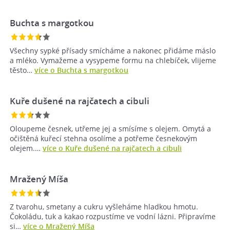
Buchta s margotkou
Všechny sypké přísady smícháme a nakonec přidáme máslo
a mléko. Vymažeme a vysypeme formu na chlebíček, vlijeme
těsto…
více o Buchta s margotkou
Kuře dušené na rajčatech a cibuli
Oloupeme česnek, utřeme jej a smísíme s olejem. Omytá a
očištěná kuřecí stehna osolíme a potřeme česnekovým
olejem.…
více o Kuře dušené na rajčatech a cibuli
Mražený Míša
Z tvarohu, smetany a cukru vyšleháme hladkou hmotu.
Čokoládu, tuk a kakao rozpustíme ve vodní lázni. Připravíme
si…
více o Mražený Míša