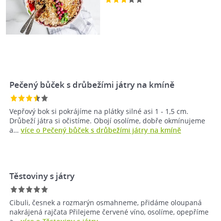
Pečený bůček s drůbežími játry na kmíně
Vepřový bok si pokrájíme na plátky silné asi 1 - 1,5 cm.
Drůbeží játra si očistíme. Obojí osolíme, dobře okmínujeme
a…
více o Pečený bůček s drůbežími játry na kmíně
Těstoviny s játry
Cibuli, česnek a rozmarýn osmahneme, přidáme oloupaná
nakrájená rajčata Přilejeme červené víno, osolíme, opepříme