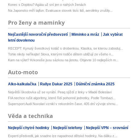
Konec s Dopitou? Agáta už sní jen o nahých ženách
Na Japonsko míří tajfun: Evakuace stovek tisíc lidí, aerolinky zrušily...
Pro ženy a maminky
Nejčastější novoroční předsevzetí
Miminko a mráz
Jak vybírat
letní dovolenou
RECEPT: Kynutý švestkový koláč s drobenkou. Klasika, se kterou zaboduj...
Tohle nikdy neříkejte! Slova, kterými rodiče dětem ubližují ze všeho n...
Kam na výlet? Krkonoše jsou sázkou na jistotu. Objevte 10 nejlepších m...
Auto-moto
Alko-kalkulačka
Rallye Dakar 2025
Dálniční známka 2025
Největší škodovka už se vyrábí. Peaq sjíždí z linky v Mladé Boleslavi
FIA nechce rušit algoritmy, které řídí pohonné jednotky. Podle Tombazi...
Supersport Audi Nuvolari vznikl v rekordním čase. 405 dní vývoje shrnu...
Věda a technika
Nejlepší chytré hodinky
Nejlepší telefony
Nejlepší VPN – srovnání
Experti předvedli, jak snadno lze napadnout dětské hodinky. Na dálku z...