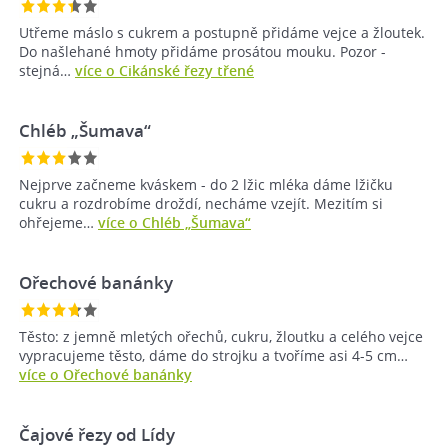
Utřeme máslo s cukrem a postupně přidáme vejce a žloutek.
Do našlehané hmoty přidáme prosátou mouku. Pozor -
stejná…
více o Cikánské řezy třené
Chléb „Šumava“
Nejprve začneme kváskem - do 2 lžic mléka dáme lžičku
cukru a rozdrobíme droždí, necháme vzejít. Mezitím si
ohřejeme…
více o Chléb „Šumava“
Ořechové banánky
Těsto: z jemně mletých ořechů, cukru, žloutku a celého vejce
vypracujeme těsto, dáme do strojku a tvoříme asi 4-5 cm…
více o Ořechové banánky
Čajové řezy od Lídy