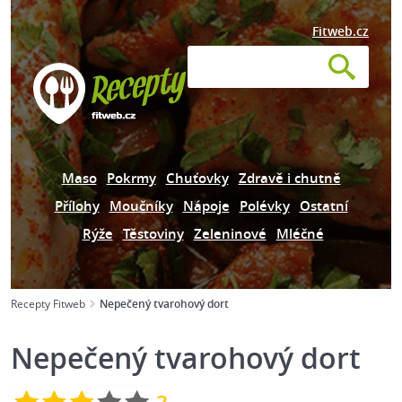
Fitweb.cz
Maso
Pokrmy
Chuťovky
Zdravě i chutně
Přílohy
Moučníky
Nápoje
Polévky
Ostatní
Rýže
Těstoviny
Zeleninové
Mléčné
Recepty Fitweb
Nepečený tvarohový dort
Nepečený tvarohový dort