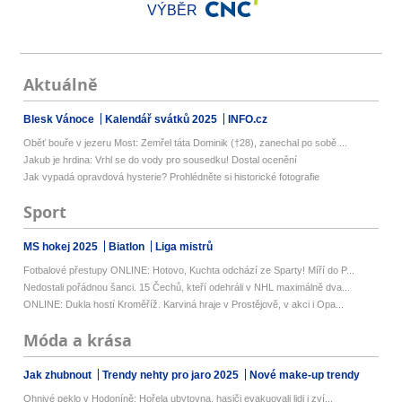
VÝBĚR
Aktuálně
Blesk Vánoce
Kalendář svátků 2025
INFO.cz
Oběť bouře v jezeru Most: Zemřel táta Dominik (†28), zanechal po sobě ...
Jakub je hrdina: Vrhl se do vody pro sousedku! Dostal ocenění
Jak vypadá opravdová hysterie? Prohlédněte si historické fotografie
Sport
MS hokej 2025
Biatlon
Liga mistrů
Fotbalové přestupy ONLINE: Hotovo, Kuchta odchází ze Sparty! Míří do P...
Nedostali pořádnou šanci. 15 Čechů, kteří odehráli v NHL maximálně dva...
ONLINE: Dukla hostí Kroměříž. Karviná hraje v Prostějově, v akci i Opa...
Móda a krása
Jak zhubnout
Trendy nehty pro jaro 2025
Nové make-up trendy
Ohnivé peklo v Hodoníně: Hořela ubytovna, hasiči evakuovali lidi i zví...