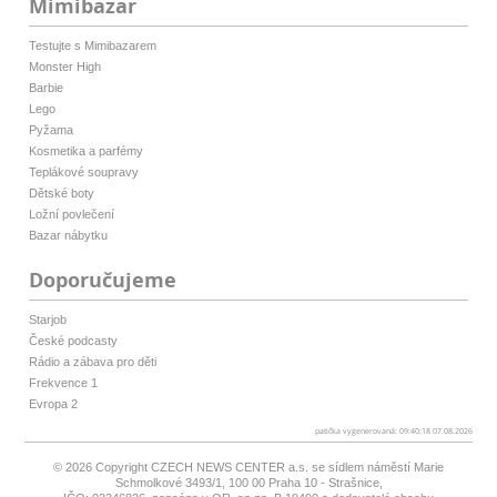
Mimibazar
Testujte s Mimibazarem
Monster High
Barbie
Lego
Pyžama
Kosmetika a parfémy
Teplákové soupravy
Dětské boty
Ložní povlečení
Bazar nábytku
Doporučujeme
Starjob
České podcasty
Rádio a zábava pro děti
Frekvence 1
Evropa 2
patička vygenerovaná: 09:40:18 07.08.2026
© 2026 Copyright
CZECH NEWS CENTER a.s.
se sídlem náměstí Marie
Schmolkové 3493/1, 100 00 Praha 10 - Strašnice,