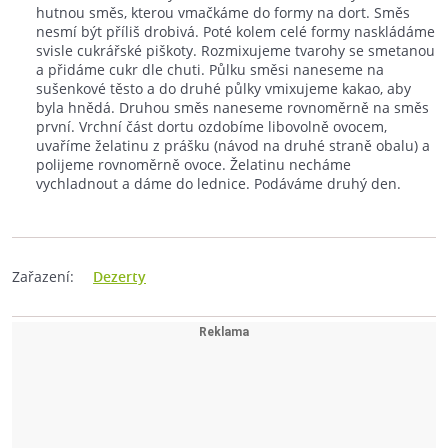
hutnou směs, kterou vmačkáme do formy na dort. Směs
nesmí být příliš drobivá. Poté kolem celé formy naskládáme
svisle cukrářské piškoty. Rozmixujeme tvarohy se smetanou
a přidáme cukr dle chuti. Půlku směsi naneseme na
sušenkové těsto a do druhé půlky vmixujeme kakao, aby
byla hnědá. Druhou směs naneseme rovnoměrně na směs
první. Vrchní část dortu ozdobíme libovolně ovocem,
uvaříme želatinu z prášku (návod na druhé straně obalu) a
polijeme rovnoměrně ovoce. Želatinu necháme
vychladnout a dáme do lednice. Podáváme druhý den.
Zařazení:
Dezerty