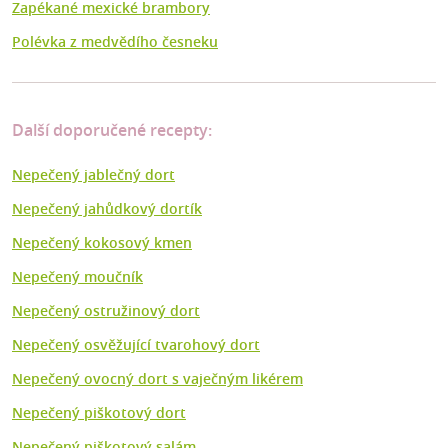
Zapékané mexické brambory
Polévka z medvědího česneku
Další doporučené recepty:
Nepečený jablečný dort
Nepečený jahůdkový dortík
Nepečený kokosový kmen
Nepečený moučník
Nepečený ostružinový dort
Nepečený osvěžující tvarohový dort
Nepečený ovocný dort s vaječným likérem
Nepečený piškotový dort
Nepečený piškotový salám