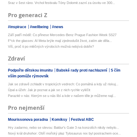
Sraz v šest ráno. Vrchol festivalu Tóny Dolomit zazní za úsvitu ve 300...
Pro generaci Z
#inspirace
#wellbeing
#news
Září patří módě: Co přinese Mercedes-Benz Prague Fashion Week SS27
F*ck the glasses: AI Meta brýle mají zjednodušit život, zatím ale děla...
Víš, proč ti po mléčných výrobcích možná nebývá dobře?
Zdraví
Podpořte dětskou imunitu
Babské rady proti nachlazení
S čím
vším pomůže rýmovník
Jak se zdravě zchladit v tropických vedrech: Co pomáhá a kdy už riskuj...
Úpal a úžeh: Jak je poznat a jak se z nich rychle vyléčit
Parazité v nás: Kterým se u nás líbí a kde v našem těle je můžeme nají...
Pro nejmenší
Mourissonova poradna
Komiksy
Festival ABC
Hry zadarmo, nebo se slevou: Baldur's Gate 3 na konzolích nikdy nebylo...
Nový král druhohor: Obří mořský plaz Tylosaurus rex byl postrachem oce...