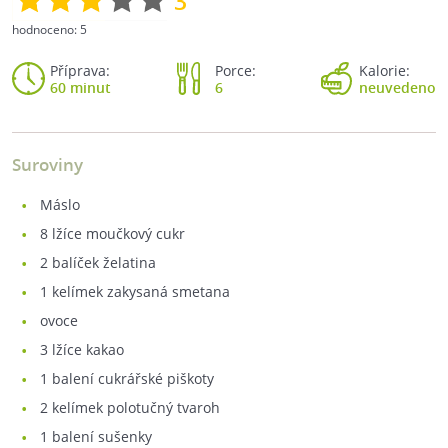
3
hodnoceno:
5
Příprava:
Porce:
Kalorie:
60 minut
6
neuvedeno
Suroviny
máslo
8
lžíce moučkový cukr
2
balíček želatina
1
kelímek zakysaná smetana
ovoce
3
lžíce kakao
1
balení cukrářské piškoty
2
kelímek polotučný tvaroh
1
balení sušenky