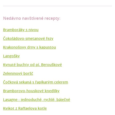
Nedávno navštívené recepty:
Bramboráky s nivou
Čokoládovo-smetanové řezy
Krakonošovy drny s kapustou
Langošky
Kynuté buchty od pí. Berouškové
Zeleninový boršč
Čočková sekaná s řapíkatým celerem
Bramborovo-houskové knedlíky
Lasagne - jednoduché, rychlé, báječné
Kvikot z Raffaelova kotle