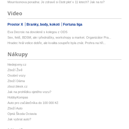
Mourrisonova poradna: Je zdravé si čistit pleť v 11 letech? Jak na to?
Video
Prostor X
Branky, body, kokoti
Fortuna liga
Eva Decroix na dovolené s kolegou z ODS
Sex, fetiš, BDSM, ale i přednášky, workshopy a market. Organizátor Pra...
Hradec hrál velice dobře, ale kvalita soupeře byla znát. Prohra na hři...
Nákupy
hledejceny.cz
Zboží Živě
Osobní vozy
Zboží Dáma
zbozi.blesk.cz
Jak na prohlídku ojetého vozu?
HobbyKompas
Auto pro začátečníka do 100 000 Kč
Zboží Auto
Ojetá Škoda Octavia
Jak vybrat auto?