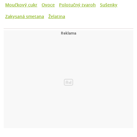
Moučkový cukr
Ovoce
Polotučný tvaroh
Sušenky
Zakysaná smetana
Želatina