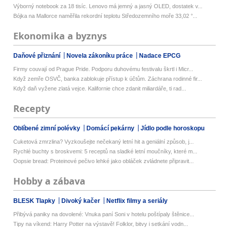
Výborný notebook za 18 tisíc. Lenovo má jemný a jasný OLED, dostatek v...
Bójka na Mallorce naměřila rekordní teplotu Středozemního moře 33,02 °...
Ekonomika a byznys
Daňové přiznání
Novela zákoníku práce
Nadace EPCG
Firmy couvají od Prague Pride. Podporu duhovému festivalu škrtl i Micr...
Když zemře OSVČ, banka zablokuje přístup k účtům. Záchrana rodinné fir...
Když daň vyžene zlatá vejce. Kalifornie chce zdanit miliardáře, ti rad...
Recepty
Oblíbené zimní polévky
Domácí pekárny
Jídlo podle horoskopu
Cuketová zmrzlina? Vyzkoušejte nečekaný letní hit a geniální způsob, j...
Rychlé buchty s broskvemi: 5 receptů na sladké letní moučníky, které m...
Oopsie bread: Proteinové pečivo lehké jako obláček zvládnete připravit...
Hobby a zábava
BLESK Tlapky
Divoký kačer
Netflix filmy a seriály
Přibývá paniky na dovolené: Vnuka paní Soni v hotelu poštípaly štěnice...
Tipy na víkend: Harry Potter na výstavě! Folklor, bitvy i setkání vodn...