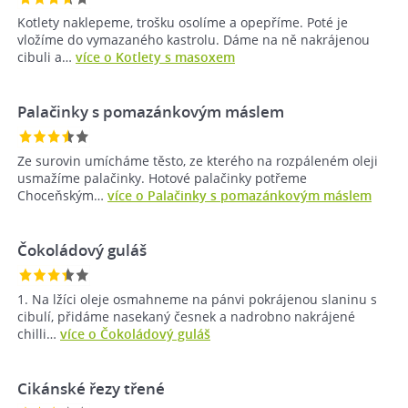
Kotlety naklepeme, trošku osolíme a opepříme. Poté je
vložíme do vymazaného kastrolu. Dáme na ně nakrájenou
cibuli a…
více o Kotlety s masoxem
Palačinky s pomazánkovým máslem
Ze surovin umícháme těsto, ze kterého na rozpáleném oleji
usmažíme palačinky. Hotové palačinky potřeme
Choceňským…
více o Palačinky s pomazánkovým máslem
Čokoládový guláš
1. Na lžíci oleje osmahneme na pánvi pokrájenou slaninu s
cibulí, přidáme nasekaný česnek a nadrobno nakrájené
chilli…
více o Čokoládový guláš
Cikánské řezy třené