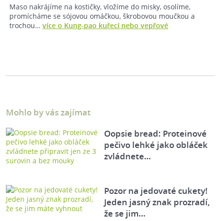
Maso nakrájíme na kostičky, vložíme do misky, osolíme,
promícháme se sójovou omáčkou, škrobovou moučkou a
trochou…
více o Kung-pao kuřecí nebo vepřové
Mohlo by vás zajímat
Oopsie bread: Proteinové
pečivo lehké jako obláček
zvládnete…
Pozor na jedovaté cukety!
Jeden jasný znak prozradí,
že se jim…