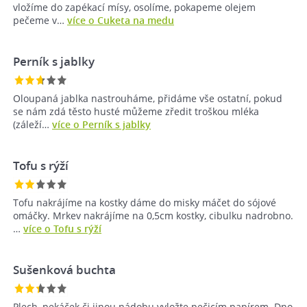
vložíme do zapékací mísy, osolíme, pokapeme olejem
pečeme v…
více o Cuketa na medu
Perník s jablky
Oloupaná jablka nastrouháme, přidáme vše ostatní, pokud
se nám zdá těsto husté můžeme zředit troškou mléka
(záleží…
více o Perník s jablky
Tofu s rýží
Tofu nakrájíme na kostky dáme do misky máčet do sójové
omáčky. Mrkev nakrájíme na 0,5cm kostky, cibulku nadrobno.
…
více o Tofu s rýží
Sušenková buchta
Plech, pekáček či jinou nádobu vyložte pečicím papírem. Dno