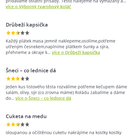
přidáváme ostatní přísady. Těsto nalejeme na vymazaný a…
více o Výborný tvarohový koláč
Drůbeží kapsička
Každý plátek masa jemně naklepeme,osolíme,potřeme
utřeným česnekem,naplníme plátkem šunky a sýra,
přehneme a okraje k…
více o Drůbeží kapsička
Šneci – co lednice dá
Jeden kus listového těsta rozválíme potřeme kečupem dáme
salám, olivy, sýr (co zrovna máme) Roládu zabalíme a dáme
do…
více o Šneci – co lednice dá
Cuketa na medu
oloupanou a očištěnou cuketu nakrájíme na kostky kostky