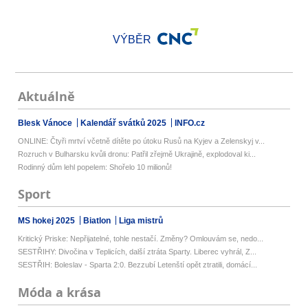
VÝBĚR
Aktuálně
Blesk Vánoce
Kalendář svátků 2025
INFO.cz
ONLINE: Čtyři mrtví včetně dítěte po útoku Rusů na Kyjev a Zelenskyj v...
Rozruch v Bulharsku kvůli dronu: Patřil zřejmě Ukrajině, explodoval ki...
Rodinný dům lehl popelem: Shořelo 10 milionů!
Sport
MS hokej 2025
Biatlon
Liga mistrů
Kritický Priske: Nepřijatelné, tohle nestačí. Změny? Omlouvám se, nedo...
SESTŘIHY: Divočina v Teplicích, další ztráta Sparty. Liberec vyhrál, Z...
SESTŘIH: Boleslav - Sparta 2:0. Bezzubí Letenští opět ztratili, domácí...
Móda a krása