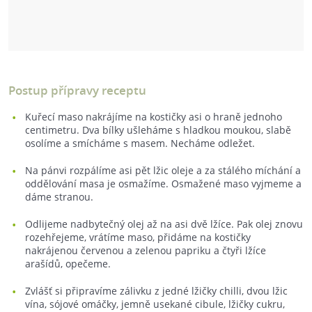
Postup přípravy receptu
Kuřecí maso nakrájíme na kostičky asi o hraně jednoho
centimetru. Dva bílky ušleháme s hladkou moukou, slabě
osolíme a smícháme s masem. Necháme odležet.
Na pánvi rozpálíme asi pět lžic oleje a za stálého míchání a
oddělování masa je osmažíme. Osmažené maso vyjmeme a
dáme stranou.
Odlijeme nadbytečný olej až na asi dvě lžíce. Pak olej znovu
rozehřejeme, vrátíme maso, přidáme na kostičky
nakrájenou červenou a zelenou papriku a čtyři lžíce
arašídů, opečeme.
Zvlášť si připravíme zálivku z jedné lžičky chilli, dvou lžic
vína, sójové omáčky, jemně usekané cibule, lžičky cukru,