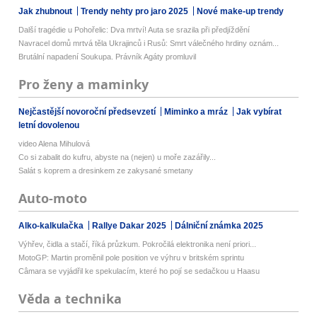
Jak zhubnout
Trendy nehty pro jaro 2025
Nové make-up trendy
Další tragédie u Pohořelic: Dva mrtví! Auta se srazila při předjíždění
Navracel domů mrtvá těla Ukrajinců i Rusů: Smrt válečného hrdiny oznám...
Brutální napadení Soukupa. Právník Agáty promluvil
Pro ženy a maminky
Nejčastější novoroční předsevzetí
Miminko a mráz
Jak vybírat
letní dovolenou
video Alena Mihulová
Co si zabalit do kufru, abyste na (nejen) u moře zazářily...
Salát s koprem a dresinkem ze zakysané smetany
Auto-moto
Alko-kalkulačka
Rallye Dakar 2025
Dálniční známka 2025
Výhřev, čidla a stačí, říká průzkum. Pokročilá elektronika není priori...
MotoGP: Martin proměnil pole position ve výhru v britském sprintu
Câmara se vyjádřil ke spekulacím, které ho pojí se sedačkou u Haasu
Věda a technika