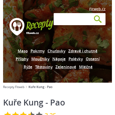
Fitweb.cz
Maso
Pokrmy
Chuťovky
Zdravě i chutně
Přílohy
Moučníky
Nápoje
Polévky
Ostatní
Rýže
Těstoviny
Zeleninové
Mléčné
Recepty Fitweb
Kuře Kung - Pao
Kuře Kung - Pao