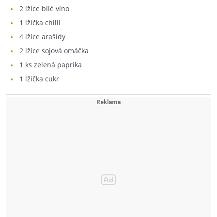
2
lžíce bílé víno
1
lžička chilli
4
lžíce arašídy
2
lžíce sojová omáčka
1
ks zelená paprika
1
lžička cukr