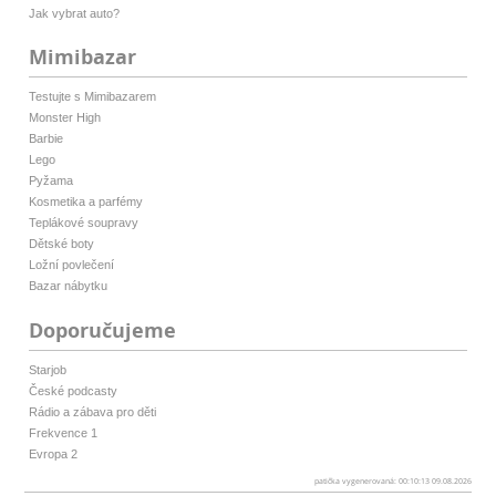
Jak vybrat auto?
Mimibazar
Testujte s Mimibazarem
Monster High
Barbie
Lego
Pyžama
Kosmetika a parfémy
Teplákové soupravy
Dětské boty
Ložní povlečení
Bazar nábytku
Doporučujeme
Starjob
České podcasty
Rádio a zábava pro děti
Frekvence 1
Evropa 2
patička vygenerovaná: 00:10:13 09.08.2026