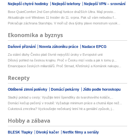
Nejlepší chytré hodinky
Nejlepší telefony
Nejlepší VPN – srovnání
Bose QuietComfort 2nd Gen přebírají funkce dražších Ultra. Mají prosto...
Aktualizujte své Windows 11 Insider do 11. srpna. Pak už vám nebudou f...
Pokračuje záchrana Starshipu. V moři už dva týdny plave monstrum vysok...
Ekonomika a byznys
Daňové přiznání
Novela zákoníku práce
Nadace EPCG
Za státní dluhy Česko platí čtvrté nejvyšší úroky v Evropské unii
Děsivý pohled na českou krajinu. Proč v Česku mizí voda a jak k tomu p...
Emancipace českých miliardářů. Proč Strnad, Křetínský a Komárek nakupu...
Recepty
Oblíbené zimní polévky
Domácí pekárny
Jídlo podle horoskopu
Sladký poklad u cesty: Využijte letní špendlíky do tvarohového koláče,...
Domácí kečup pečený v troubě: Vyžaduje minimum práce a chutná lépe než...
Cuketová zmrzlina? Vyzkoušejte nečekaný letní hit a geniální způsob, j...
Hobby a zábava
BLESK Tlapky
Divoký kačer
Netflix filmy a seriály