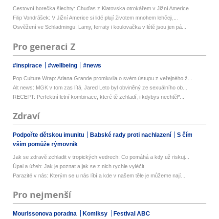
Cestovní horečka šlechty: Chuďas z Klatovska otrokářem v Jižní Americe
Filip Vondrášek: V Jižní Americe si lidé plují životem mnohem lehčeji,...
Osvěžení ve Schladmingu: Lamy, ferraty i koulovačka v létě jsou jen pá...
Pro generaci Z
#inspirace
#wellbeing
#news
Pop Culture Wrap: Ariana Grande promluvila o svém ústupu z veřejného ž...
Alt news: MGK v tom zas lítá, Jared Leto byl obviněný ze sexuálního ob...
RECEPT: Perfektní letní kombinace, které tě zchladí, i kdybys nechtěl*...
Zdraví
Podpořte dětskou imunitu
Babské rady proti nachlazení
S čím
vším pomůže rýmovník
Jak se zdravě zchladit v tropických vedrech: Co pomáhá a kdy už riskuj...
Úpal a úžeh: Jak je poznat a jak se z nich rychle vyléčit
Parazité v nás: Kterým se u nás líbí a kde v našem těle je můžeme nají...
Pro nejmenší
Mourissonova poradna
Komiksy
Festival ABC