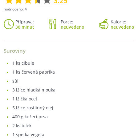
3.25
hodnoceno:
4
Příprava:
Porce:
Kalorie:
30 minut
neuvedeno
neuvedeno
Suroviny
1
ks cibule
1
ks červená paprika
sůl
3
lžíce hladká mouka
1
lžička ocet
5
lžíce rostlinný olej
400
g kuřecí prsa
2
ks bílek
1
špetka vegeta