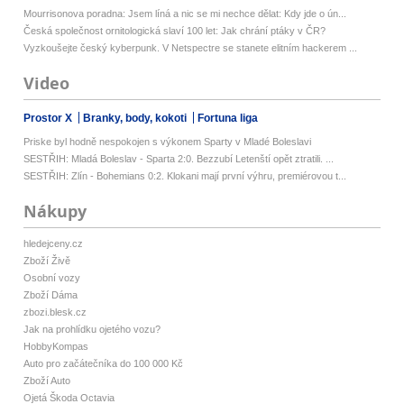
Mourrisonova poradna: Jsem líná a nic se mi nechce dělat: Kdy jde o ún...
Česká společnost ornitologická slaví 100 let: Jak chrání ptáky v ČR?
Vyzkoušejte český kyberpunk. V Netspectre se stanete elitním hackerem ...
Video
Prostor X
Branky, body, kokoti
Fortuna liga
Priske byl hodně nespokojen s výkonem Sparty v Mladé Boleslavi
SESTŘIH: Mladá Boleslav - Sparta 2:0. Bezzubí Letenští opět ztratili. ...
SESTŘIH: Zlín - Bohemians 0:2. Klokani mají první výhru, premiérovou t...
Nákupy
hledejceny.cz
Zboží Živě
Osobní vozy
Zboží Dáma
zbozi.blesk.cz
Jak na prohlídku ojetého vozu?
HobbyKompas
Auto pro začátečníka do 100 000 Kč
Zboží Auto
Ojetá Škoda Octavia