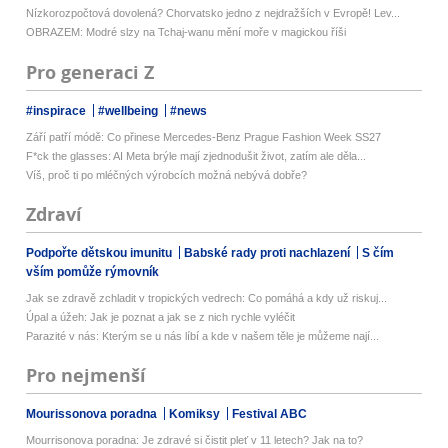
Nízkorozpočtová dovolená? Chorvatsko jedno z nejdražších v Evropě! Lev...
OBRAZEM: Modré slzy na Tchaj-wanu mění moře v magickou říši
Pro generaci Z
#inspirace
#wellbeing
#news
Září patří módě: Co přinese Mercedes-Benz Prague Fashion Week SS27
F*ck the glasses: AI Meta brýle mají zjednodušit život, zatím ale děla...
Víš, proč ti po mléčných výrobcích možná nebývá dobře?
Zdraví
Podpořte dětskou imunitu
Babské rady proti nachlazení
S čím
vším pomůže rýmovník
Jak se zdravě zchladit v tropických vedrech: Co pomáhá a kdy už riskuj...
Úpal a úžeh: Jak je poznat a jak se z nich rychle vyléčit
Parazité v nás: Kterým se u nás líbí a kde v našem těle je můžeme nají...
Pro nejmenší
Mourissonova poradna
Komiksy
Festival ABC
Mourrisonova poradna: Je zdravé si čistit pleť v 11 letech? Jak na to?