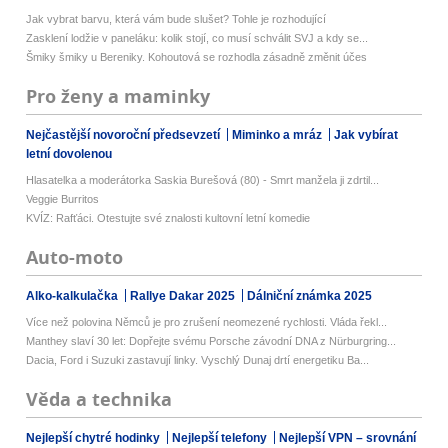
Jak vybrat barvu, která vám bude slušet? Tohle je rozhodující
Zasklení lodžie v paneláku: kolik stojí, co musí schválit SVJ a kdy se...
Šmiky šmiky u Bereniky. Kohoutová se rozhodla zásadně změnit účes
Pro ženy a maminky
Nejčastější novoroční předsevzetí
Miminko a mráz
Jak vybírat
letní dovolenou
Hlasatelka a moderátorka Saskia Burešová (80) - Smrt manžela ji zdrtil...
Veggie Burritos
KVÍZ: Rafťáci. Otestujte své znalosti kultovní letní komedie
Auto-moto
Alko-kalkulačka
Rallye Dakar 2025
Dálniční známka 2025
Více než polovina Němců je pro zrušení neomezené rychlosti. Vláda řekl...
Manthey slaví 30 let: Dopřejte svému Porsche závodní DNA z Nürburgring...
Dacia, Ford i Suzuki zastavují linky. Vyschlý Dunaj drtí energetiku Ba...
Věda a technika
Nejlepší chytré hodinky
Nejlepší telefony
Nejlepší VPN – srovnání