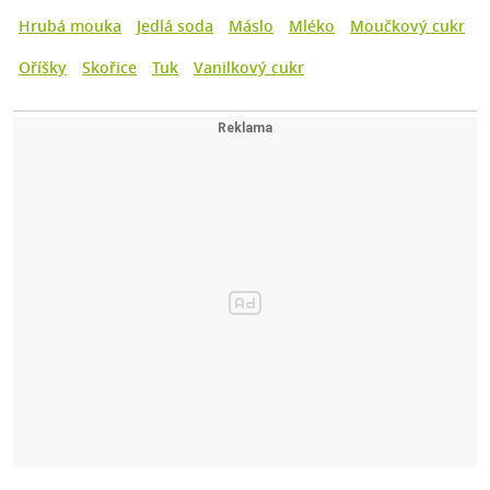
Hrubá mouka
Jedlá soda
Máslo
Mléko
Moučkový cukr
Oříšky
Skořice
Tuk
Vanilkový cukr