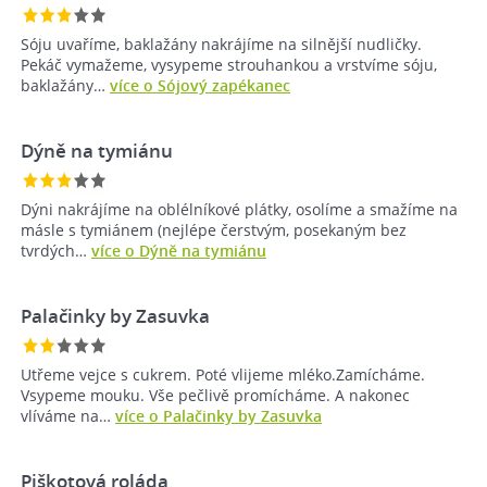
Sóju uvaříme, baklažány nakrájíme na silnější nudličky.
Pekáč vymažeme, vysypeme strouhankou a vrstvíme sóju,
baklažány…
více o Sójový zapékanec
Dýně na tymiánu
Dýni nakrájíme na oblélníkové plátky, osolíme a smažíme na
másle s tymiánem (nejlépe čerstvým, posekaným bez
tvrdých…
více o Dýně na tymiánu
Palačinky by Zasuvka
Utřeme vejce s cukrem. Poté vlijeme mléko.Zamícháme.
Vsypeme mouku. Vše pečlivě promícháme. A nakonec
vlíváme na…
více o Palačinky by Zasuvka
Piškotová roláda