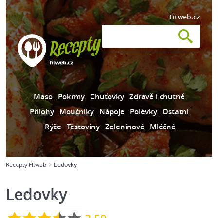
Fitweb.cz
Maso
Pokrmy
Chuťovky
Zdravě i chutně
Přílohy
Moučníky
Nápoje
Polévky
Ostatní
Rýže
Těstoviny
Zeleninové
Mléčné
Recepty Fitweb
Ledovky
Ledovky