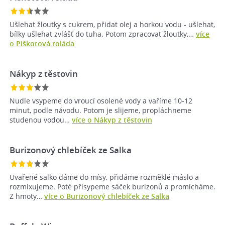
Ušlehat žloutky s cukrem, přidat olej a horkou vodu - ušlehat,
bílky ušlehat zvlášť do tuha. Potom zpracovat žloutky,…
více
o Piškotová roláda
Nákyp z těstovin
Nudle vsypeme do vroucí osolené vody a vaříme 10-12
minut, podle návodu. Potom je slijeme, propláchneme
studenou vodou…
více o Nákyp z těstovin
Burizonový chlebíček ze Salka
Uvařené salko dáme do mísy, přidáme rozměklé máslo a
rozmixujeme. Poté přisypeme sáček burizonů a promícháme.
Z hmoty…
více o Burizonový chlebíček ze Salka