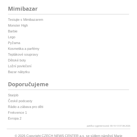
Mimibazar
Testujte s Mimibazarem
Monster High
Barbie
Lego
Pyžama
Kosmetika a parfémy
Teplákové soupravy
Dětské boty
Ložní povlečení
Bazar nábytku
Doporučujeme
Starjob
České podcasty
Rádio a zábava pro děti
Frekvence 1
Evropa 2
patička vygenerovaná: 00:10:13 07.08.2026
© 2026 Copyright
CZECH NEWS CENTER a.s.
se sídlem náměstí Marie