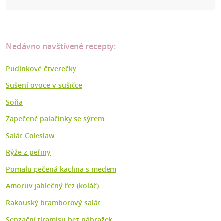
Nedávno navštívené recepty:
Pudinkové čtverečky
Sušení ovoce v sušičce
Soňa
Zapečené palačinky se sýrem
Salát Coleslaw
Rýže z peřiny
Pomalu pečená kachna s medem
Amorův jablečný řez (koláč)
Rakouský bramborový salát
Senzační tiramisu bez náhražek