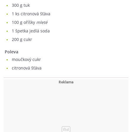
300
g tuk
1
ks citronová šťáva
100
g oříšky
mleté
1
špetka jedlá soda
200
g cukr
Poleva
moučkový cukr
citronová šťáva