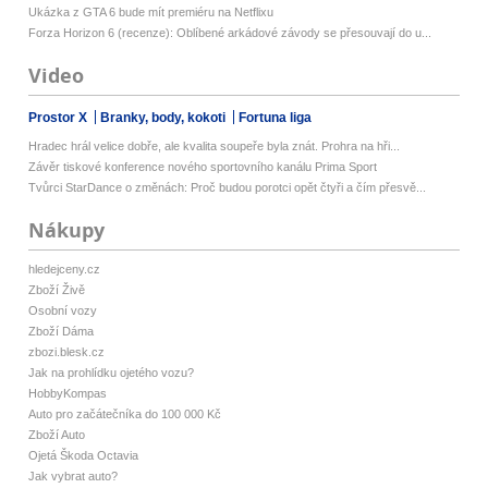
Ukázka z GTA 6 bude mít premiéru na Netflixu
Forza Horizon 6 (recenze): Oblíbené arkádové závody se přesouvají do u...
Video
Prostor X
Branky, body, kokoti
Fortuna liga
Hradec hrál velice dobře, ale kvalita soupeře byla znát. Prohra na hři...
Závěr tiskové konference nového sportovního kanálu Prima Sport
Tvůrci StarDance o změnách: Proč budou porotci opět čtyři a čím přesvě...
Nákupy
hledejceny.cz
Zboží Živě
Osobní vozy
Zboží Dáma
zbozi.blesk.cz
Jak na prohlídku ojetého vozu?
HobbyKompas
Auto pro začátečníka do 100 000 Kč
Zboží Auto
Ojetá Škoda Octavia
Jak vybrat auto?