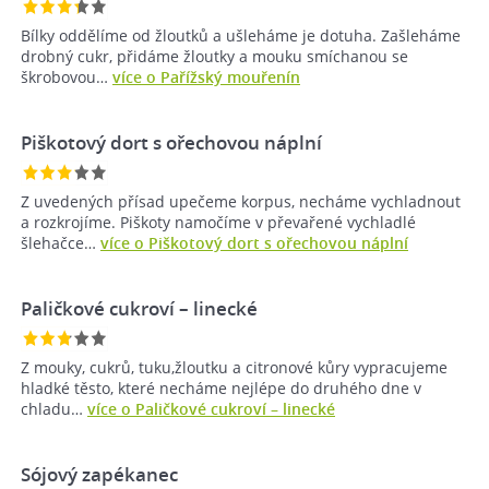
Bílky oddělíme od žloutků a ušleháme je dotuha. Zašleháme
drobný cukr, přidáme žloutky a mouku smíchanou se
škrobovou…
více o Pařížský mouřenín
Piškotový dort s ořechovou náplní
Z uvedených přísad upečeme korpus, necháme vychladnout
a rozkrojíme. Piškoty namočíme v převařené vychladlé
šlehačce…
více o Piškotový dort s ořechovou náplní
Paličkové cukroví – linecké
Z mouky, cukrů, tuku,žloutku a citronové kůry vypracujeme
hladké těsto, které necháme nejlépe do druhého dne v
chladu…
více o Paličkové cukroví – linecké
Sójový zapékanec