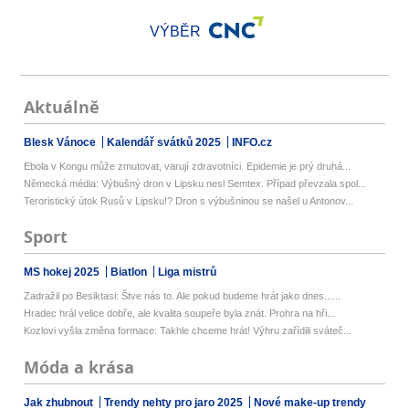
VÝBĚR
Aktuálně
Blesk Vánoce
Kalendář svátků 2025
INFO.cz
Ebola v Kongu může zmutovat, varují zdravotníci. Epidemie je prý druhá...
Německá média: Výbušný dron v Lipsku nesl Semtex. Případ převzala spol...
Teroristický útok Rusů v Lipsku!? Dron s výbušninou se našel u Antonov...
Sport
MS hokej 2025
Biatlon
Liga mistrů
Zadražil po Besiktasi: Štve nás to. Ale pokud budeme hrát jako dnes......
Hradec hrál velice dobře, ale kvalita soupeře byla znát. Prohra na hři...
Kozlovi vyšla změna formace: Takhle chceme hrát! Výhru zařídili sváteč...
Móda a krása
Jak zhubnout
Trendy nehty pro jaro 2025
Nové make-up trendy