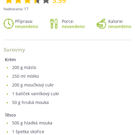
3.59
hodnoceno:
17
Příprava:
Porce:
Kalorie:
neuvedeno
neuvedeno
neuvedeno
Suroviny
Krém
200
g máslo
250
ml mléko
200
g moučkový cukr
1
balíček vanilkový cukr
50
g hrubá mouka
Těsto
500
g hladká mouka
1
špetka skořice