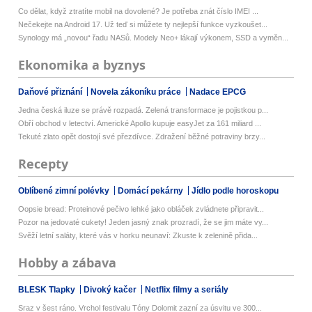
Co dělat, když ztratíte mobil na dovolené? Je potřeba znát číslo IMEI ...
Nečekejte na Android 17. Už teď si můžete ty nejlepší funkce vyzkoušet...
Synology má „novou“ řadu NASů. Modely Neo+ lákají výkonem, SSD a vyměn...
Ekonomika a byznys
Daňové přiznání
Novela zákoníku práce
Nadace EPCG
Jedna česká iluze se právě rozpadá. Zelená transformace je pojistkou p...
Obří obchod v letectví. Americké Apollo kupuje easyJet za 161 miliard ...
Tekuté zlato opět dostojí své přezdívce. Zdražení běžné potraviny brzy...
Recepty
Oblíbené zimní polévky
Domácí pekárny
Jídlo podle horoskopu
Oopsie bread: Proteinové pečivo lehké jako obláček zvládnete připravit...
Pozor na jedovaté cukety! Jeden jasný znak prozradí, že se jim máte vy...
Svěží letní saláty, které vás v horku neunaví: Zkuste k zelenině přida...
Hobby a zábava
BLESK Tlapky
Divoký kačer
Netflix filmy a seriály
Sraz v šest ráno. Vrchol festivalu Tóny Dolomit zazní za úsvitu ve 300...