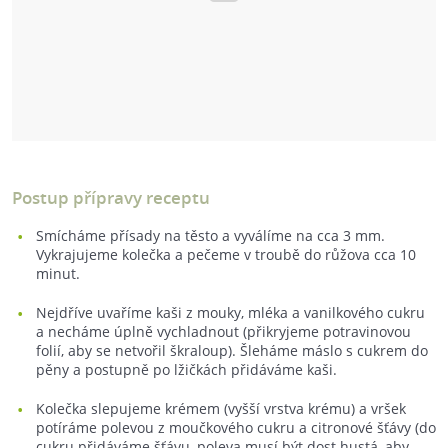
Postup přípravy receptu
Smícháme přísady na těsto a vyválíme na cca 3 mm.
Vykrajujeme kolečka a pečeme v troubě do růžova cca 10
minut.
Nejdříve uvaříme kaši z mouky, mléka a vanilkového cukru
a necháme úplně vychladnout (přikryjeme potravinovou
folií, aby se netvořil škraloup). Šleháme máslo s cukrem do
pěny a postupně po lžičkách přidáváme kaši.
Kolečka slepujeme krémem (vyšší vrstva krému) a vršek
potíráme polevou z moučkového cukru a citronové šťávy (do
cukru přidáváme šťávu, poleva musí být dost hustá, aby