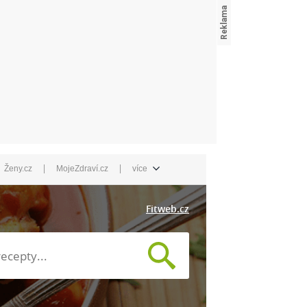
|
|
Ženy.cz
MojeZdraví.cz
více
Fitweb.cz