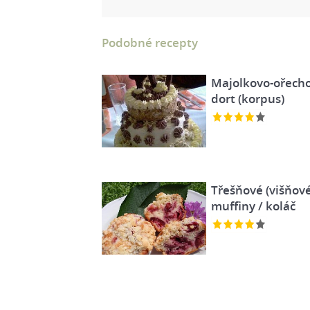
Podobné recepty
Majolkovo-ořech
dort (korpus)
Třešňové (višňové
muffiny / koláč