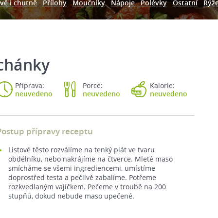
vě i chutně
Přílohy
Moučníky
Nápoje
Polévky
Ostatní
Rýž
ochánky
Příprava:
Porce:
Kalorie:
neuvedeno
neuvedeno
neuvedeno
Postup přípravy receptu
Listové těsto rozválíme na tenký plát ve tvaru
obdélníku, nebo nakrájíme na čtverce. Mleté maso
smícháme se všemi ingrediencemi, umístíme
doprostřed testa a pečlivě zabalíme. Potřeme
rozkvedlaným vajíčkem. Pečeme v troubě na 200
stupňů, dokud nebude maso upečené.