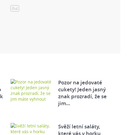
Pozor na jedovaté
o
cukety! Jeden jasný
ek
znak prozradí, že se
jim…
Svěží letní saláty,
které vás v horku