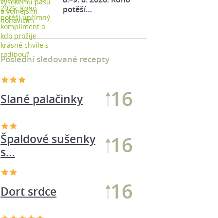
potěší…
Poslední sledované recepty
16
Slané palačinky
Špaldové sušenky
16
s…
16
Dort srdce