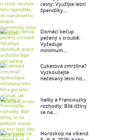
cesty: Využijte letní
špendlíky…
Domácí kečup
pečený v troubě:
Vyžaduje
minimum…
Cuketová zmrzlina?
Vyzkoušejte
nečekaný letní hit…
Italky a Francouzky
rozhodly: Bílé džíny
se na…
Horoskop na víkend
8.–9. 8. 2026: Koho