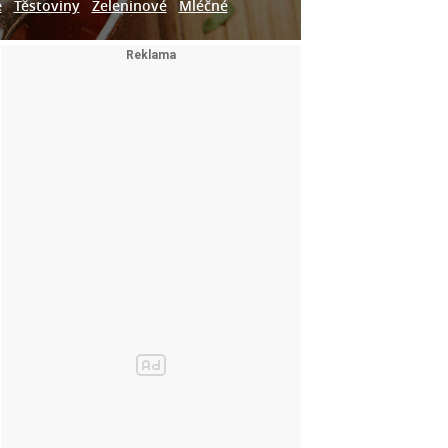
e
Těstoviny
Zeleninové
Mléčné