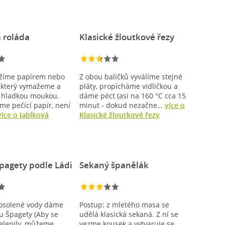
 roláda
Klasické žloutkové řezy
ožíme papírem nebo
Z obou balíčků vyválíme stejné
 který vymažeme a
pláty, propícháme vidličkou a
 hladkou moukou.
dáme péct (asi na 160 °C cca 15
me pečící papír, není
minut - dokud nezačne…
více o
více o Jablková
Klasické žloutkové řezy
pagety podle Ládi
Sekaný španělák
, osolené vody dáme
Postup: z mletého masa se
u Špagety (Aby se
udělá klasická sekaná. Z ní se
elepily, můžeme
vezme kousek a vytvaruje se