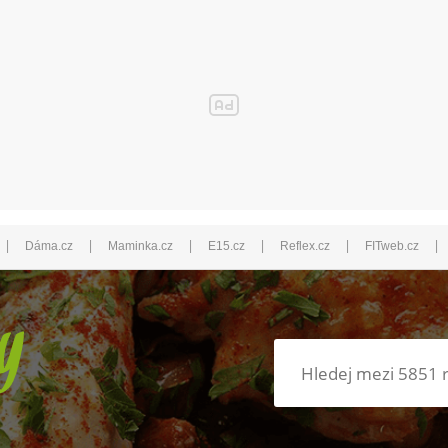
|
|
|
|
|
|
Dáma.cz
Maminka.cz
E15.cz
Reflex.cz
FITweb.cz