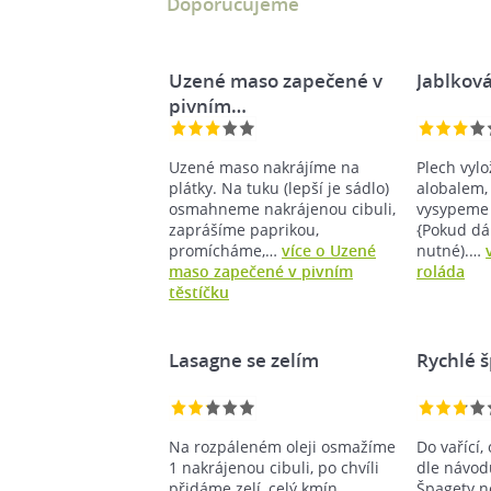
Doporučujeme
Uzené maso zapečené v
Jablková
pivním…
Uzené maso nakrájíme na
Plech vyl
plátky. Na tuku (lepší je sádlo)
alobalem,
osmahneme nakrájenou cibuli,
vysypeme
zaprášíme paprikou,
{Pokud dá
promícháme,…
více o Uzené
nutné).…
maso zapečené v pivním
roláda
těstíčku
Lasagne se zelím
Rychlé š
Na rozpáleném oleji osmažíme
Do vařící
1 nakrájenou cibuli, po chvíli
dle návod
přidáme zelí, celý kmín,
Špagety n