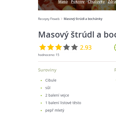
Maso
Pokrmy
Chuťovky
Zdra
Recepty Fitweb
Masový štrúdl a bochánky
Masový štrúdl a b
2.93
hodnoceno:
15
Suroviny
cibule
sůl
2
balení vejce
1
balení listové těsto
pepř mletý