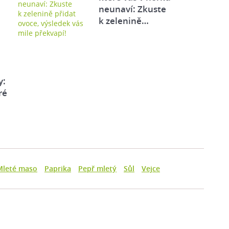
neunaví: Zkuste
k zelenině…
y:
ré
Mleté maso
Paprika
Pepř mletý
Sůl
Vejce