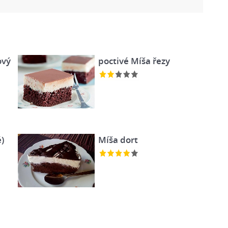
ový
poctivé Míša řezy
)
Míša dort