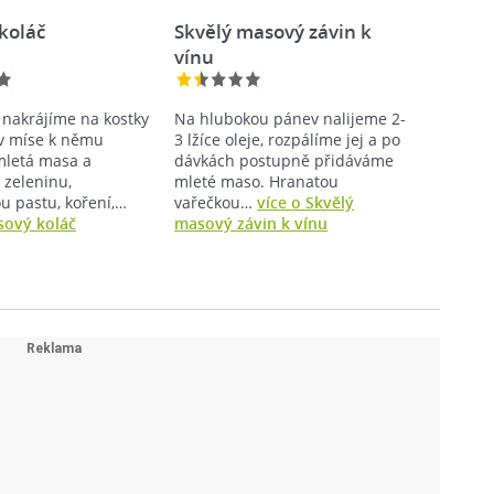
koláč
Skvělý masový závin k
vínu
 nakrájíme na kostky
Na hlubokou pánev nalijeme 2-
 v míse k němu
3 lžíce oleje, rozpálíme jej a po
mletá masa a
dávkách postupně přidáváme
zeleninu,
mleté maso. Hranatou
u pastu, koření,…
vařečkou…
více o Skvělý
sový koláč
masový závin k vínu