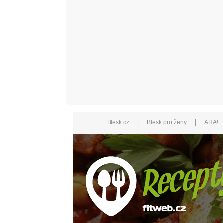
|
|
Blesk.cz
Blesk pro ženy
AHA!