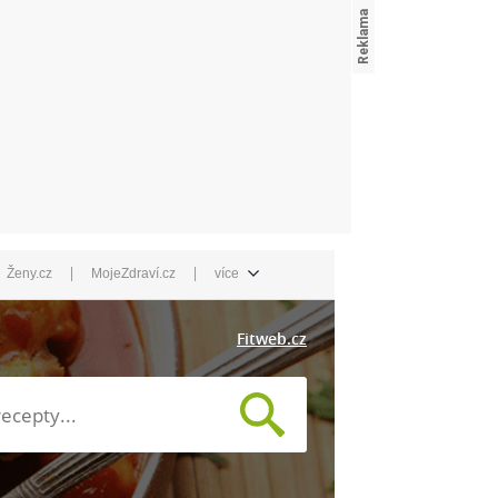
|
|
Ženy.cz
MojeZdraví.cz
více
Fitweb.cz