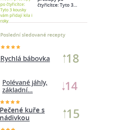
čtyřicítce: Tyto 3…
Poslední sledované recepty
18
Rychlá bábovka
Pečené kuře s
15
nádivkou
Polévané jáhly,
14
základní…