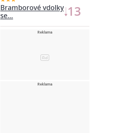
Bramborové vdolky
13
se…