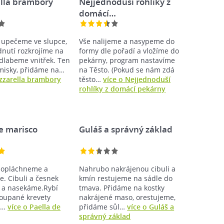
lla brambory
Nejjednoduší rohlíky z
domácí…
upečeme ve slupce,
Vše nalijeme a nasypeme do
dnutí rozkrojíme na
formy dle pořadí a vložíme do
ydlabeme vnitřek. Ten
pekárny, program nastavíme
misky, přidáme na…
na Těsto. (Pokud se nám zdá
zzarella brambory
těsto…
více o Nejjednoduší
rohlíky z domácí pekárny
e marisco
Guláš a správný základ
a opláchneme a
Nahrubo nakrájenou cibuli a
e. Cibuli a česnek
kmín restujeme na sádle do
 a nasekáme.Rybí
tmava. Přidáme na kostky
yloupané krevety
nakrájené maso, orestujeme,
 a…
více o Paella de
přidáme sůl…
více o Guláš a
správný základ