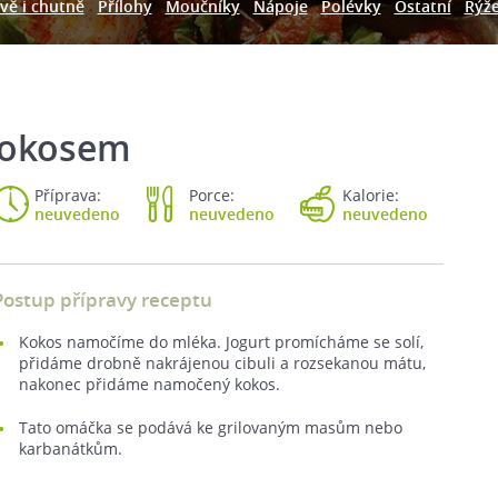
vě i chutně
Přílohy
Moučníky
Nápoje
Polévky
Ostatní
Rýž
kokosem
Příprava:
Porce:
Kalorie:
neuvedeno
neuvedeno
neuvedeno
Postup přípravy receptu
Kokos namočíme do mléka. Jogurt promícháme se solí,
přidáme drobně nakrájenou cibuli a rozsekanou mátu,
nakonec přidáme namočený kokos.
Tato omáčka se podává ke grilovaným masům nebo
karbanátkům.