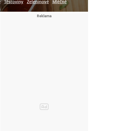
e
Těstoviny
Zeleninové
Mléčné