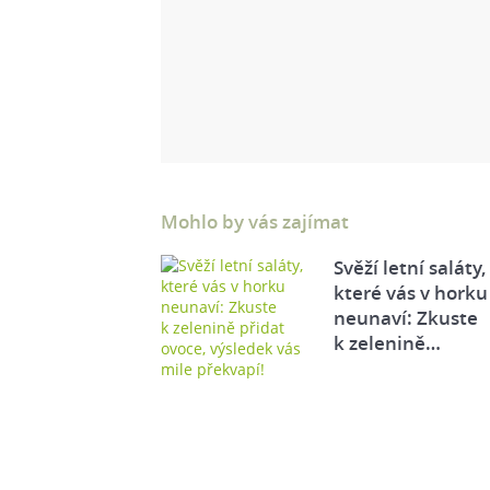
Mohlo by vás zajímat
Svěží letní saláty,
které vás v horku
neunaví: Zkuste
k zelenině…