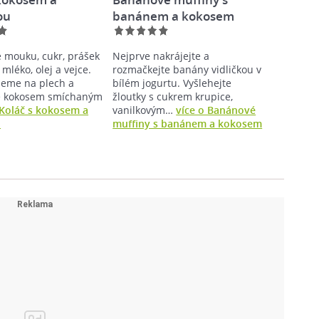
ou
banánem a kokosem
mouku, cukr, prášek
Nejprve nakrájejte a
 mléko, olej a vejce.
rozmačkejte banány vidličkou v
ijeme na plech a
bílém jogurtu. Vyšlehejte
 kokosem smíchaným
žloutky s cukrem krupice,
 Koláč s kokosem a
vanilkovým…
více o Banánové
u
muffiny s banánem a kokosem