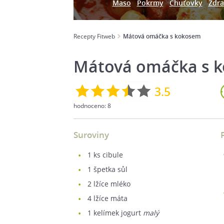
Maso
Pokrmy
Chuťovky
Zdra
Recepty Fitweb
Mátová omáčka s kokosem
Mátová omáčka s 
3.5
hodnoceno:
8
Suroviny
1
ks cibule
1
špetka sůl
2
lžíce mléko
4
lžíce máta
1
kelímek jogurt
malý