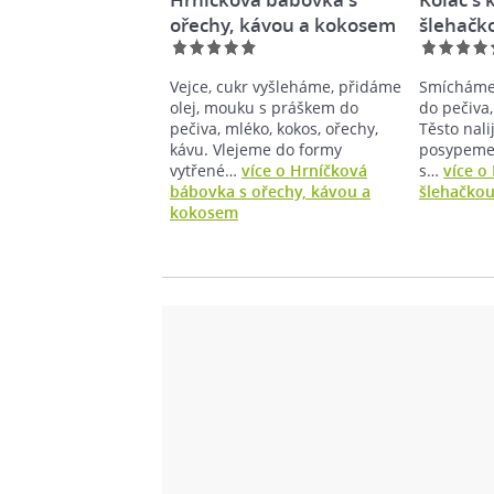
ořechy, kávou a kokosem
šlehačk
Vejce, cukr vyšleháme, přidáme
Smícháme 
olej, mouku s práškem do
do pečiva,
pečiva, mléko, kokos, ořechy,
Těsto nal
kávu. Vlejeme do formy
posypeme
vytřené…
více o Hrníčková
s…
více o
bábovka s ořechy, kávou a
šlehačko
kokosem