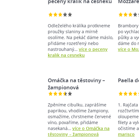
peceny kralik na cesneku
Mozzare
Odleželého králíka protkneme
Brambory 
proužky slaniny a mírně
po vychla
osolíme. Na pekáč dáme máslo,
půlky a v
přidáme rozetřený nebo
dáme do 
nastrouhaný…
více o peceny
více o Mo
kralik na cesneku
Omáčka na těstoviny –
Paella d
žampionová
Zpěníme cibulku, zaprášíme
1. Rajčat
paprikou, vhodíme žampiony,
rozčtvrtím
osmažíme, chrstneme červené
oloupeme
víno, povaříme, přidáme
filety a v
nasekaná…
více o Omáčka na
očistíme
těstoviny – žampionová
marisco