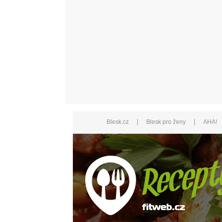
|
|
Blesk.cz
Blesk pro ženy
AHA!