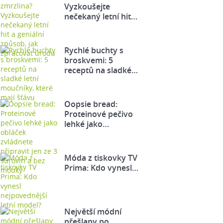
Vyzkoušejte
nečekaný letní hit…
Rychlé buchty s
broskvemi: 5
receptů na sladké…
Oopsie bread:
Proteinové pečivo
lehké jako…
Móda z tiskovky TV
Prima: Kdo vynesl…
Největší módní
přešlapy po