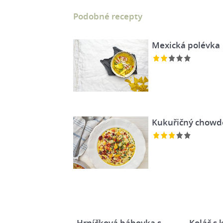
Podobné recepty
Mexická polévka
Kukuřičný chowd
Hrníčková bábovka s
Koláč s