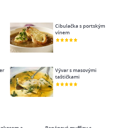
Cibulačka s portským
vínem
er
Vývar s masovými
taštičkami
 kokosem a
Banánové muffiny s