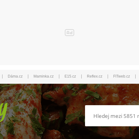
|
|
|
|
|
|
Dáma.cz
Maminka.cz
E15.cz
Reflex.cz
FITweb.cz