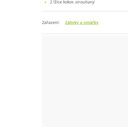
2
lžíce kokos
strouhaný
Zařazení:
Zálivky a omáčky