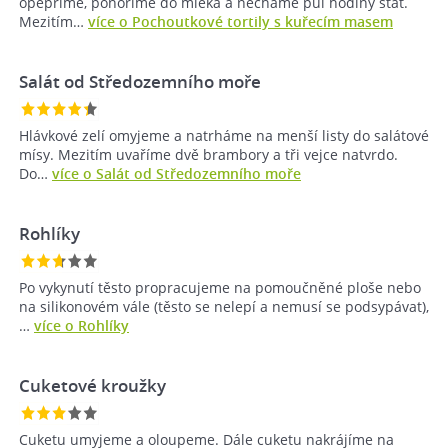
opepříme, ponoříme do mléka a necháme půl hodiny stát.
Mezitím…
více o Pochoutkové tortily s kuřecím masem
Salát od Středozemního moře
Hlávkové zelí omyjeme a natrháme na menší listy do salátové
mísy. Mezitím uvaříme dvě brambory a tři vejce natvrdo.
Do…
více o Salát od Středozemního moře
Rohlíky
Po vykynutí těsto propracujeme na pomoučněné ploše nebo
na silikonovém vále (těsto se nelepí a nemusí se podsypávat),
…
více o Rohlíky
Cuketové kroužky
Cuketu umyjeme a oloupeme. Dále cuketu nakrájíme na