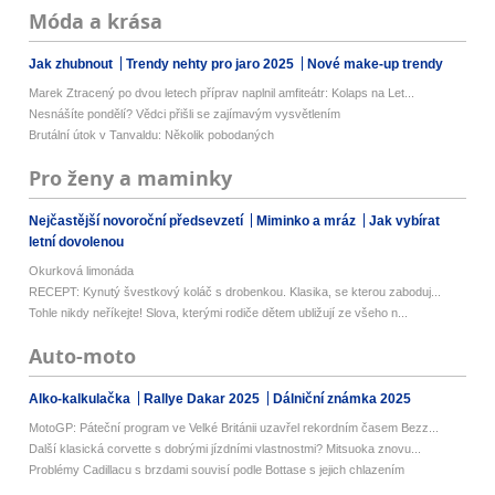
Móda a krása
Jak zhubnout
Trendy nehty pro jaro 2025
Nové make-up trendy
Marek Ztracený po dvou letech příprav naplnil amfiteátr: Kolaps na Let...
Nesnášíte pondělí? Vědci přišli se zajímavým vysvětlením
Brutální útok v Tanvaldu: Několik pobodaných
Pro ženy a maminky
Nejčastější novoroční předsevzetí
Miminko a mráz
Jak vybírat
letní dovolenou
Okurková limonáda
RECEPT: Kynutý švestkový koláč s drobenkou. Klasika, se kterou zaboduj...
Tohle nikdy neříkejte! Slova, kterými rodiče dětem ubližují ze všeho n...
Auto-moto
Alko-kalkulačka
Rallye Dakar 2025
Dálniční známka 2025
MotoGP: Páteční program ve Velké Británii uzavřel rekordním časem Bezz...
Další klasická corvette s dobrými jízdními vlastnostmi? Mitsuoka znovu...
Problémy Cadillacu s brzdami souvisí podle Bottase s jejich chlazením