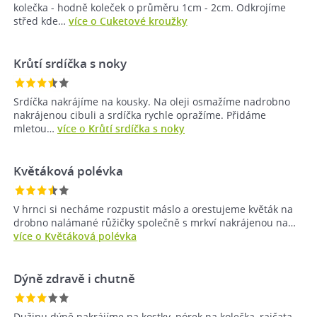
kolečka - hodně koleček o průměru 1cm - 2cm. Odkrojíme
střed kde…
více o Cuketové kroužky
Krůtí srdíčka s noky
Srdíčka nakrájíme na kousky. Na oleji osmažíme nadrobno
nakrájenou cibuli a srdíčka rychle opražíme. Přidáme
mletou…
více o Krůtí srdíčka s noky
Květáková polévka
V hrnci si necháme rozpustit máslo a orestujeme květák na
drobno nalámané růžičky společně s mrkví nakrájenou na…
více o Květáková polévka
Dýně zdravě i chutně
Dužinu dýně nakrájíme na kostky, pórek na kolečka, rajčata