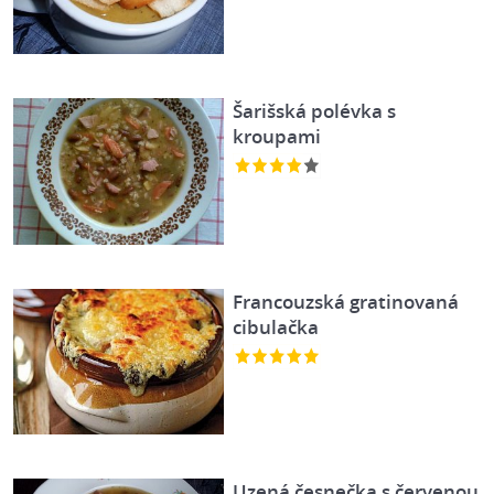
Šarišská polévka s
kroupami
Francouzská gratinovaná
cibulačka
Uzená česnečka s červenou