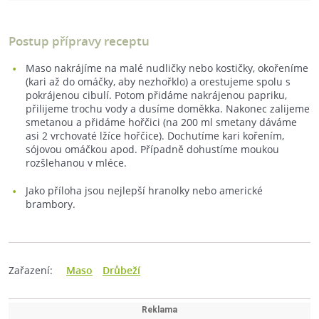
Postup přípravy receptu
Maso nakrájíme na malé nudličky nebo kostičky, okořeníme
(kari až do omáčky, aby nezhořklo) a orestujeme spolu s
pokrájenou cibulí. Potom přidáme nakrájenou papriku,
přilijeme trochu vody a dusíme doměkka. Nakonec zalijeme
smetanou a přidáme hořčici (na 200 ml smetany dáváme
asi 2 vrchovaté lžíce hořčice). Dochutíme kari kořením,
sójovou omáčkou apod. Případně dohustíme moukou
rozšlehanou v mléce.
Jako příloha jsou nejlepší hranolky nebo americké
brambory.
Zařazení:
Maso
Drůbeží