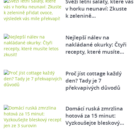
Svěží letní saláty, které vás
v horku neunaví: Zkuste
k zelenině…
Nejlepší nálev na
nakládané okurky: Čtyři
recepty, které musíte…
Proč jíst cottage každý
den? Tady je 7
překvapivých důvodů
Domácí ruská zmrzlina
hotová za 15 minut:
Vyzkoušejte bleskový…