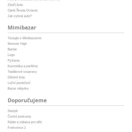
Zboží Auto
Ojetá Škoda Octavia
Jak vybrat auto?
Mimibazar
Testujte s Mimibazarem
Monster High
Barbie
Lego
Pyžama
Kosmetika a parfémy
Teplákové soupravy
Dětské boty
Ložní povlečení
Bazar nábytku
Doporučujeme
Starjob
České podcasty
Rádio a zábava pro děti
Frekvence 1