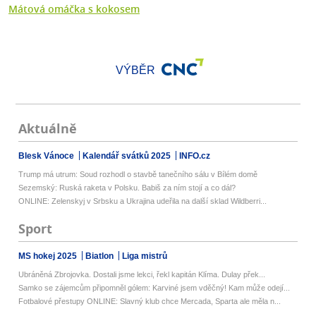
Mátová omáčka s kokosem
VÝBĚR
Aktuálně
Blesk Vánoce
Kalendář svátků 2025
INFO.cz
Trump má utrum: Soud rozhodl o stavbě tanečního sálu v Bílém domě
Sezemský: Ruská raketa v Polsku. Babiš za ním stojí a co dál?
ONLINE: Zelenskyj v Srbsku a Ukrajina udeřila na další sklad Wildberri...
Sport
MS hokej 2025
Biatlon
Liga mistrů
Ubráněná Zbrojovka. Dostali jsme lekci, řekl kapitán Klíma. Dulay přek...
Samko se zájemcům připomněl gólem: Karviné jsem vděčný! Kam může odejí...
Fotbalové přestupy ONLINE: Slavný klub chce Mercada, Sparta ale měla n...