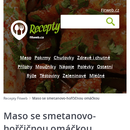
Fitweb.cz
Maso
Pokrmy
Chuťovky
Zdravě i chutně
Přílohy
Moučníky
Nápoje
Polévky
Ostatní
Rýže
Těstoviny
Zeleninové
Mléčné
Recepty Fitweb
Maso se smetanovo-hořčičnou omáčkou
Maso se smetanovo-
hořčičnou omáčkou