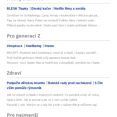
BLESK Tlapky
Divoký kačer
Netflix filmy a seriály
Osvěžení ve Schladmingu: Lamy, ferraty i koulovačka v létě jsou jen pá...
Tipy na víkend: Harry Potter na výstavě! Folklor, bitvy i setkání vodn...
Přibývá paniky na dovolené: Vnuka paní Soni v hotelu poštípaly štěnice...
Pro generaci Z
#inspirace
#wellbeing
#news
RECEPT: Perfektní letní kombinace, které tě zchladí, i kdybys nechtěl*...
Proč každá generace hledá svůj signature beauty look
Recenze: nový Spider-Man je hodně jiný a dospělejší, pomáhá mu i Sadie...
Zdraví
Podpořte dětskou imunitu
Babské rady proti nachlazení
S čím
vším pomůže rýmovník
Jak se zdravě zchladit v tropických vedrech: Co pomáhá a kdy už riskuj...
Úpal a úžeh: Jak je poznat a jak se z nich rychle vyléčit
Parazité v nás: Kterým se u nás líbí a kde v našem těle je můžeme nají...
Pro nejmenší