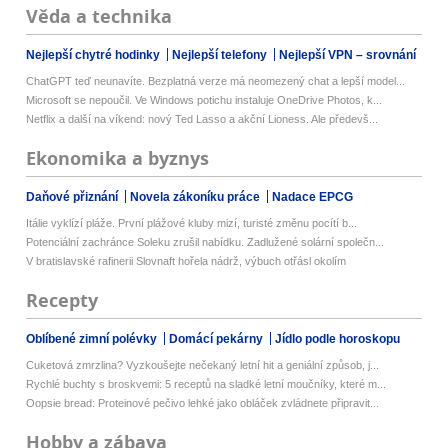
Věda a technika
Nejlepší chytré hodinky
Nejlepší telefony
Nejlepší VPN – srovnání
ChatGPT teď neunavíte. Bezplatná verze má neomezený chat a lepší model...
Microsoft se nepoučil. Ve Windows potichu instaluje OneDrive Photos, k...
Netflix a další na víkend: nový Ted Lasso a akční Lioness. Ale předevš...
Ekonomika a byznys
Daňové přiznání
Novela zákoníku práce
Nadace EPCG
Itálie vyklízí pláže. První plážové kluby mizí, turisté změnu pocítí b...
Potenciální zachránce Soleku zrušil nabídku. Zadlužené solární společn...
V bratislavské rafinerii Slovnaft hořela nádrž, výbuch otřásl okolím
Recepty
Oblíbené zimní polévky
Domácí pekárny
Jídlo podle horoskopu
Cuketová zmrzlina? Vyzkoušejte nečekaný letní hit a geniální způsob, j...
Rychlé buchty s broskvemi: 5 receptů na sladké letní moučníky, které m...
Oopsie bread: Proteinové pečivo lehké jako obláček zvládnete připravit...
Hobby a zábava