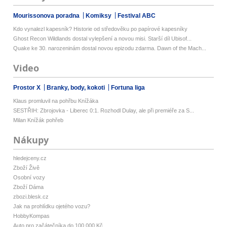
Mourissonova poradna
Komiksy
Festival ABC
Kdo vynalezl kapesník? Historie od středověku po papírové kapesníky
Ghost Recon Wildlands dostal vylepšení a novou misi. Starší díl Ubisof...
Quake ke 30. narozeninám dostal novou epizodu zdarma. Dawn of the Mach...
Video
Prostor X
Branky, body, kokoti
Fortuna liga
Klaus promluvil na pohřbu Knížáka
SESTŘIH: Zbrojovka - Liberec 0:1. Rozhodl Dulay, ale při premiéře za S...
Milan Knížák pohřeb
Nákupy
hledejceny.cz
Zboží Živě
Osobní vozy
Zboží Dáma
zbozi.blesk.cz
Jak na prohlídku ojetého vozu?
HobbyKompas
Auto pro začátečníka do 100 000 Kč