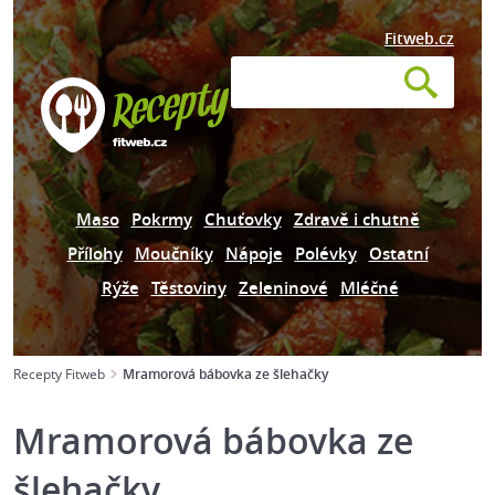
Fitweb.cz
Maso
Pokrmy
Chuťovky
Zdravě i chutně
Přílohy
Moučníky
Nápoje
Polévky
Ostatní
Rýže
Těstoviny
Zeleninové
Mléčné
Recepty Fitweb
Mramorová bábovka ze šlehačky
Mramorová bábovka ze
šlehačky