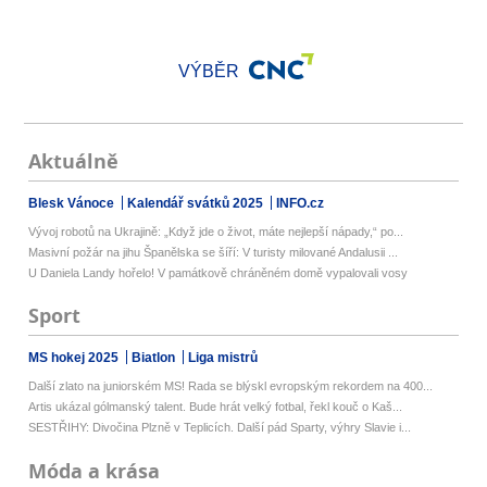
VÝBĚR
Aktuálně
Blesk Vánoce
Kalendář svátků 2025
INFO.cz
Vývoj robotů na Ukrajině: „Když jde o život, máte nejlepší nápady,“ po...
Masivní požár na jihu Španělska se šíří: V turisty milované Andalusii ...
U Daniela Landy hořelo! V památkově chráněném domě vypalovali vosy
Sport
MS hokej 2025
Biatlon
Liga mistrů
Další zlato na juniorském MS! Rada se blýskl evropským rekordem na 400...
Artis ukázal gólmanský talent. Bude hrát velký fotbal, řekl kouč o Kaš...
SESTŘIHY: Divočina Plzně v Teplicích. Další pád Sparty, výhry Slavie i...
Móda a krása