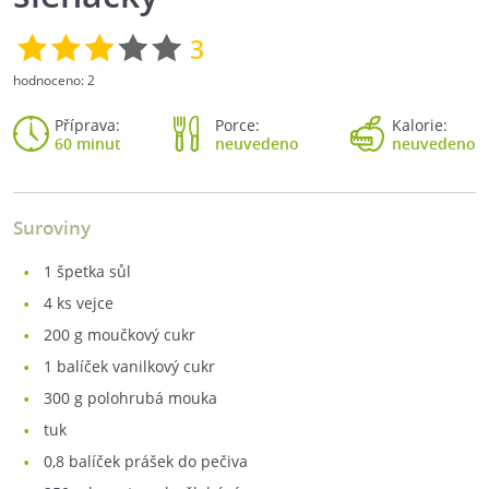
3
hodnoceno:
2
Příprava:
Porce:
Kalorie:
60 minut
neuvedeno
neuvedeno
Suroviny
1
špetka sůl
4
ks vejce
200
g moučkový cukr
1
balíček vanilkový cukr
300
g polohrubá mouka
tuk
0,8
balíček prášek do pečiva