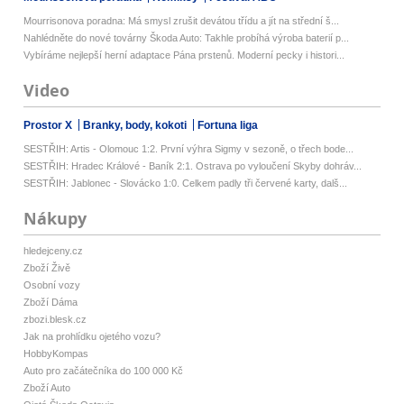
Mourrisonova poradna: Má smysl zrušit devátou třídu a jít na střední š...
Nahlédněte do nové továrny Škoda Auto: Takhle probíhá výroba baterií p...
Vybíráme nejlepší herní adaptace Pána prstenů. Moderní pecky i histori...
Video
Prostor X
Branky, body, kokoti
Fortuna liga
SESTŘIH: Artis - Olomouc 1:2. První výhra Sigmy v sezoně, o třech bode...
SESTŘIH: Hradec Králové - Baník 2:1. Ostrava po vyloučení Skyby dohráv...
SESTŘIH: Jablonec - Slovácko 1:0. Celkem padly tři červené karty, dalš...
Nákupy
hledejceny.cz
Zboží Živě
Osobní vozy
Zboží Dáma
zbozi.blesk.cz
Jak na prohlídku ojetého vozu?
HobbyKompas
Auto pro začátečníka do 100 000 Kč
Zboží Auto