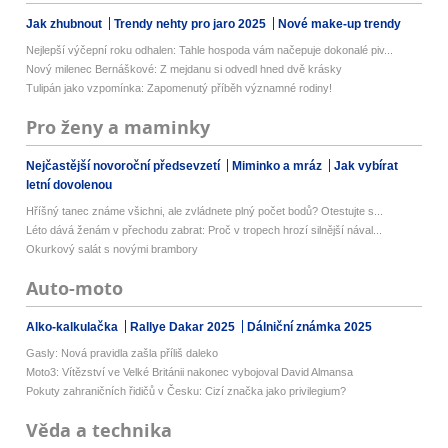
Jak zhubnout
Trendy nehty pro jaro 2025
Nové make-up trendy
Nejlepší výčepní roku odhalen: Tahle hospoda vám načepuje dokonalé piv...
Nový milenec Bernáškové: Z mejdanu si odvedl hned dvě krásky
Tulipán jako vzpomínka: Zapomenutý příběh významné rodiny!
Pro ženy a maminky
Nejčastější novoroční předsevzetí
Miminko a mráz
Jak vybírat
letní dovolenou
Hříšný tanec známe všichni, ale zvládnete plný počet bodů? Otestujte s...
Léto dává ženám v přechodu zabrat: Proč v tropech hrozí silnější nával...
Okurkový salát s novými brambory
Auto-moto
Alko-kalkulačka
Rallye Dakar 2025
Dálniční známka 2025
Gasly: Nová pravidla zašla příliš daleko
Moto3: Vítězství ve Velké Británii nakonec vybojoval David Almansa
Pokuty zahraničních řidičů v Česku: Cizí značka jako privilegium?
Věda a technika