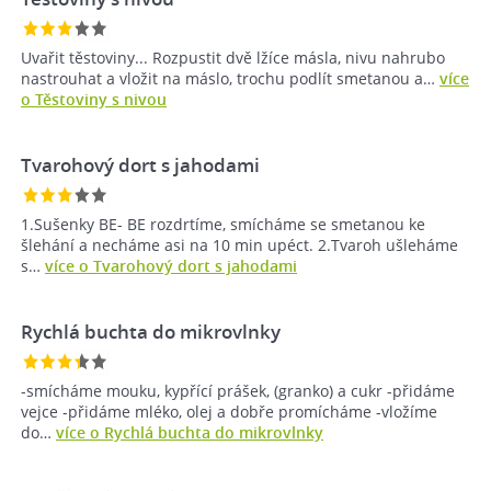
Uvařit těstoviny... Rozpustit dvě lžíce másla, nivu nahrubo
nastrouhat a vložit na máslo, trochu podlít smetanou a…
více
o Těstoviny s nivou
Tvarohový dort s jahodami
1.Sušenky BE- BE rozdrtíme, smícháme se smetanou ke
šlehání a necháme asi na 10 min upéct. 2.Tvaroh ušleháme
s…
více o Tvarohový dort s jahodami
Rychlá buchta do mikrovlnky
-smícháme mouku, kypřící prášek, (granko) a cukr -přidáme
vejce -přidáme mléko, olej a dobře promícháme -vložíme
do…
více o Rychlá buchta do mikrovlnky