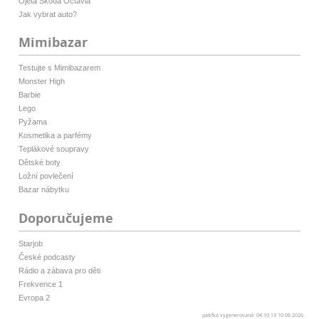
Ojetá Škoda Octavia
Jak vybrat auto?
Mimibazar
Testujte s Mimibazarem
Monster High
Barbie
Lego
Pyžama
Kosmetika a parfémy
Teplákové soupravy
Dětské boty
Ložní povlečení
Bazar nábytku
Doporučujeme
Starjob
České podcasty
Rádio a zábava pro děti
Frekvence 1
Evropa 2
patička vygenerovaná: 04:10:13 10.08.2026