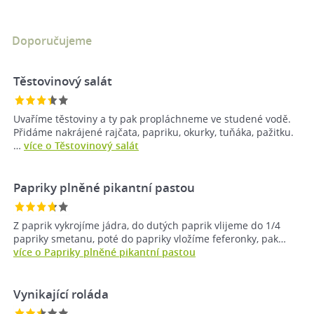
Doporučujeme
Těstovinový salát
Uvaříme těstoviny a ty pak propláchneme ve studené vodě.
Přidáme nakrájené rajčata, papriku, okurky, tuňáka, pažitku.
…
více o Těstovinový salát
Papriky plněné pikantní pastou
Z paprik vykrojíme jádra, do dutých paprik vlijeme do 1/4
papriky smetanu, poté do papriky vložíme feferonky, pak…
více o Papriky plněné pikantní pastou
Vynikající roláda