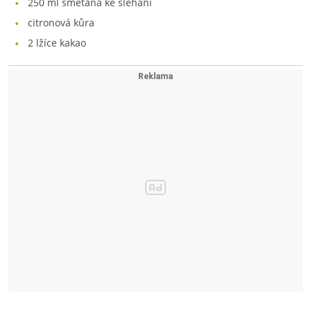
250
ml smetana ke šlehání
citronová kůra
2
lžíce kakao