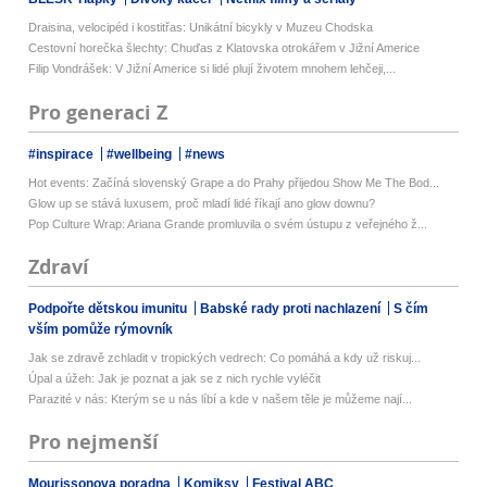
Draisina, velocipéd i kostitřas: Unikátní bicykly v Muzeu Chodska
Cestovní horečka šlechty: Chuďas z Klatovska otrokářem v Jižní Americe
Filip Vondrášek: V Jižní Americe si lidé plují životem mnohem lehčeji,...
Pro generaci Z
#inspirace
#wellbeing
#news
Hot events: Začíná slovenský Grape a do Prahy přijedou Show Me The Bod...
Glow up se stává luxusem, proč mladí lidé říkají ano glow downu?
Pop Culture Wrap: Ariana Grande promluvila o svém ústupu z veřejného ž...
Zdraví
Podpořte dětskou imunitu
Babské rady proti nachlazení
S čím
vším pomůže rýmovník
Jak se zdravě zchladit v tropických vedrech: Co pomáhá a kdy už riskuj...
Úpal a úžeh: Jak je poznat a jak se z nich rychle vyléčit
Parazité v nás: Kterým se u nás líbí a kde v našem těle je můžeme nají...
Pro nejmenší
Mourissonova poradna
Komiksy
Festival ABC