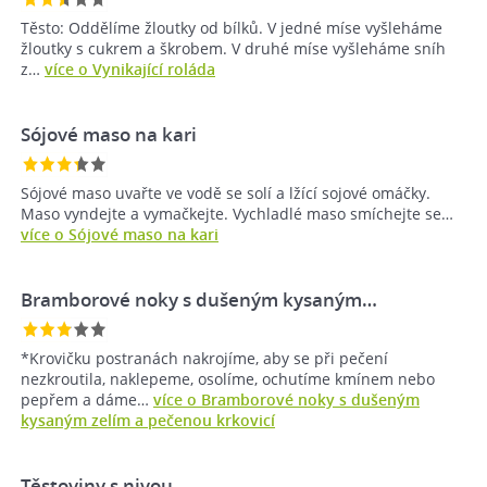
Těsto: Oddělíme žloutky od bílků. V jedné míse vyšleháme
žloutky s cukrem a škrobem. V druhé míse vyšleháme sníh
z…
více o Vynikající roláda
Sójové maso na kari
Sójové maso uvařte ve vodě se solí a lžící sojové omáčky.
Maso vyndejte a vymačkejte. Vychladlé maso smíchejte se…
více o Sójové maso na kari
Bramborové noky s dušeným kysaným…
*Krovičku postranách nakrojíme, aby se při pečení
nezkroutila, naklepeme, osolíme, ochutíme kmínem nebo
pepřem a dáme…
více o Bramborové noky s dušeným
kysaným zelím a pečenou krkovicí
Těstoviny s nivou