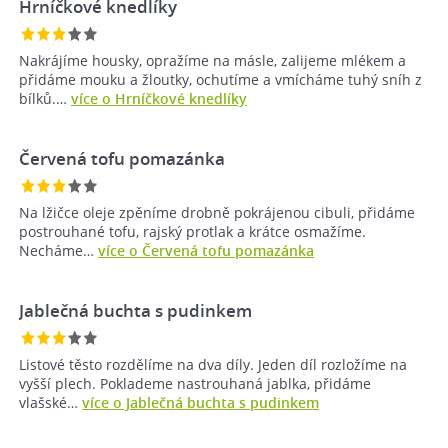
Hrníčkové knedlíky
Nakrájíme housky, opražíme na másle, zalijeme mlékem a
přidáme mouku a žloutky, ochutíme a vmícháme tuhý sníh z
bílků.…
více o Hrníčkové knedlíky
Červená tofu pomazánka
Na lžičce oleje zpěníme drobně pokrájenou cibuli, přidáme
postrouhané tofu, rajský protlak a krátce osmažíme.
Necháme…
více o Červená tofu pomazánka
Jablečná buchta s pudinkem
Listové těsto rozdělíme na dva díly. Jeden díl rozložíme na
vyšší plech. Poklademe nastrouhaná jablka, přidáme
vlašské…
více o Jablečná buchta s pudinkem