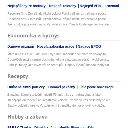
Nejlepší chytré hodinky
Nejlepší telefony
Nejlepší VPN – srovnání
Recenze filmu Zmrzlinář. Hitchcockovi Ptáci s dětmi, zmrzlinou a podst...
Recenze filmu Zmrzlinář. Hitchcockovi Ptáci s dětmi, zmrzlinou a podst...
Jak vznikla jazyková mapa. Vytvořili jsme v Claude Code agentní systém...
Ekonomika a byznys
Daňové přiznání
Novela zákoníku práce
Nadace EPCG
Máte auto z let 2010 až 2021? Vypínání mobilních sítí vám zablokuje to...
Coca-Cola mizí z regálů obchodů, tekuté zlato znovu zdraží. A oblíbená...
Penzijní fondy jako investoři do startupů? Úspory Čechů mohou rozhýbat...
Recepty
Oblíbené zimní polévky
Domácí pekárny
Jídlo podle horoskopu
Zmrzlina, jakou jste ještě nejedli! Pět míst, kde zmrzlina chutná jako...
10 nejlepších receptů na švestkové koláče: Přenesou vás do kuchyně u b...
Sladký poklad u cesty: Využijte letní špendlíky do tvarohového koláče,...
Hobby a zábava
BLESK Tlapky
Divoký kačer
Netflix filmy a seriály