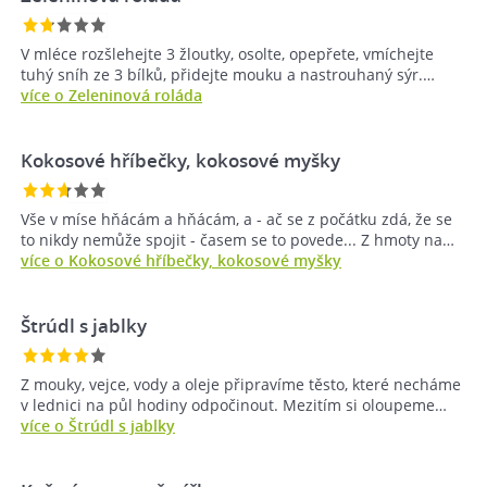
V mléce rozšlehejte 3 žloutky, osolte, opepřete, vmíchejte
tuhý sníh ze 3 bílků, přidejte mouku a nastrouhaný sýr.…
více o Zeleninová roláda
Kokosové hříbečky, kokosové myšky
Vše v míse hňácám a hňácám, a - ač se z počátku zdá, že se
to nikdy nemůže spojit - časem se to povede... Z hmoty na…
více o Kokosové hříbečky, kokosové myšky
Štrúdl s jablky
Z mouky, vejce, vody a oleje připravíme těsto, které necháme
v lednici na půl hodiny odpočinout. Mezitím si oloupeme…
více o Štrúdl s jablky