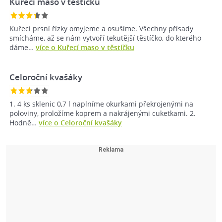
Kuřecí maso v těstíčku
Kuřecí prsní řízky omyjeme a osušíme. Všechny přísady
smícháme, až se nám vytvoří tekutější těstíčko, do kterého
dáme…
více o Kuřecí maso v těstíčku
Celoroční kvašáky
1. 4 ks sklenic 0,7 l naplníme okurkami překrojenými na
poloviny, proložíme koprem a nakrájenými cuketkami. 2.
Hodně…
více o Celoroční kvašáky