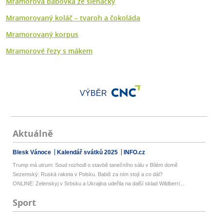
Mramorová bábovka ze šlehačky
Mramorovaný koláč – tvaroh a čokoláda
Mramorovaný korpus
Mramorové řezy s mákem
VÝBĚR
Aktuálně
Blesk Vánoce
Kalendář svátků 2025
INFO.cz
Trump má utrum: Soud rozhodl o stavbě tanečního sálu v Bílém domě
Sezemský: Ruská raketa v Polsku. Babiš za ním stojí a co dál?
ONLINE: Zelenskyj v Srbsku a Ukrajina udeřila na další sklad Wildberri...
Sport