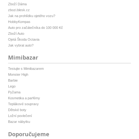
Zboží Dáma
zbozi.blesk.cz
Jak na prohlídku ojetého vozu?
HobbyKompas
Auto pro začátečníka do 100 000 Kč
Zboží Auto
Ojetá Škoda Octavia
Jak vybrat auto?
Mimibazar
Testujte s Mimibazarem
Monster High
Barbie
Lego
Pyžama
Kosmetika a parfémy
Teplákové soupravy
Dětské boty
Ložní povlečení
Bazar nábytku
Doporučujeme