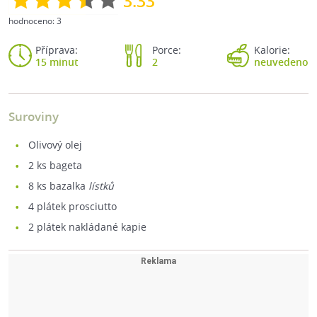
3.33
hodnoceno:
3
Příprava:
Porce:
Kalorie:
15 minut
2
neuvedeno
Suroviny
olivový olej
2
ks bageta
8
ks bazalka
lístků
4
plátek prosciutto
2
plátek nakládané kapie