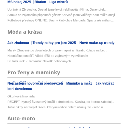
MS hokej 2025
Biatlon
Liga mistrů
Ubráněná Zbrojovka. Dostali jsme lekci, řekl kapitán Klíma. Dulay přek...
Samko se zájemcům připomněl gólem: Karviné jsem vděčný! Kam může odejí...
Fotbalové přestupy ONLINE: Slavný klub chce Mercada, Sparta ale měla n...
Móda a krása
Jak zhubnout
Trendy nehty pro jaro 2025
Nové make-up trendy
Marek Ztracený po dvou letech příprav naplnil amfiteátr: Kolaps na Let...
Nesnášíte pondělí? Vědci přišli se zajímavým vysvětlením
Brutální útok v Tanvaldu: Několik pobodaných
Pro ženy a maminky
Nejčastější novoroční předsevzetí
Miminko a mráz
Jak vybírat
letní dovolenou
Okurková limonáda
RECEPT: Kynutý švestkový koláč s drobenkou. Klasika, se kterou zaboduj...
Tohle nikdy neříkejte! Slova, kterými rodiče dětem ubližují ze všeho n...
Auto-moto