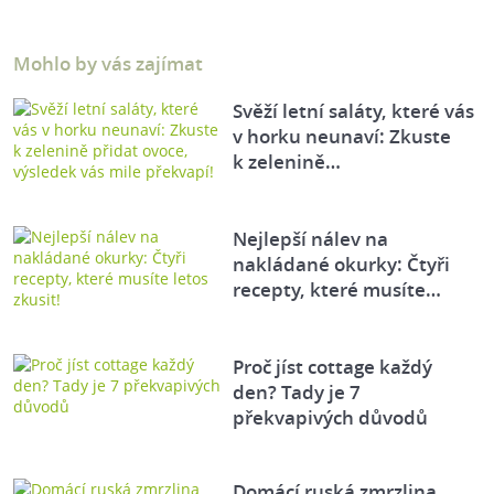
Mohlo by vás zajímat
Svěží letní saláty, které vás
v horku neunaví: Zkuste
k zelenině…
Nejlepší nálev na
nakládané okurky: Čtyři
recepty, které musíte…
Proč jíst cottage každý
den? Tady je 7
překvapivých důvodů
Domácí ruská zmrzlina