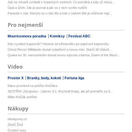
Jak se zdravě zchladit v tropických vedrech: Co pomáhá a kdy už riskuj...
Úpal a úžeh: Jak je poznat a jak se z nich rychle vyléčit
Parazité v nás: Kterým se u nás líbí a kde v našem těle je můžeme nají...
Pro nejmenší
Mourissonova poradna
Komiksy
Festival ABC
Kdo vynalezl kapesník? Historie od středověku po papírové kapesníky
Ghost Recon Wildlands dostal vylepšení a novou misi. Starší díl Ubisof...
Quake ke 30. narozeninám dostal novou epizodu zdarma. Dawn of the Mach...
Video
Prostor X
Branky, body, kokoti
Fortuna liga
Klaus promluvil na pohřbu Knížáka
SESTŘIH: Zbrojovka - Liberec 0:1. Rozhodl Dulay, ale při premiéře za S...
Milan Knížák pohřeb
Nákupy
hledejceny.cz
Zboží Živě
Osobní vozy