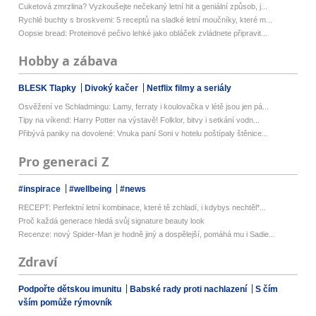
Cuketová zmrzlina? Vyzkoušejte nečekaný letní hit a geniální způsob, j...
Rychlé buchty s broskvemi: 5 receptů na sladké letní moučníky, které m...
Oopsie bread: Proteinové pečivo lehké jako obláček zvládnete připravit...
Hobby a zábava
BLESK Tlapky
Divoký kačer
Netflix filmy a seriály
Osvěžení ve Schladmingu: Lamy, ferraty i koulovačka v létě jsou jen pá...
Tipy na víkend: Harry Potter na výstavě! Folklor, bitvy i setkání vodn...
Přibývá paniky na dovolené: Vnuka paní Soni v hotelu poštípaly štěnice...
Pro generaci Z
#inspirace
#wellbeing
#news
RECEPT: Perfektní letní kombinace, které tě zchladí, i kdybys nechtěl*...
Proč každá generace hledá svůj signature beauty look
Recenze: nový Spider-Man je hodně jiný a dospělejší, pomáhá mu i Sadie...
Zdraví
Podpořte dětskou imunitu
Babské rady proti nachlazení
S čím
vším pomůže rýmovník