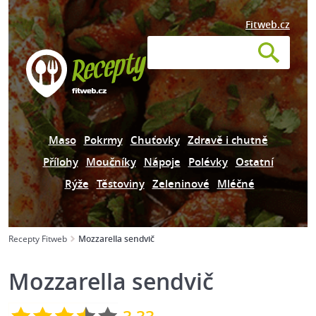
Fitweb.cz
Maso
Pokrmy
Chuťovky
Zdravě i chutně
Přílohy
Moučníky
Nápoje
Polévky
Ostatní
Rýže
Těstoviny
Zeleninové
Mléčné
Recepty Fitweb
Mozzarella sendvič
Mozzarella sendvič