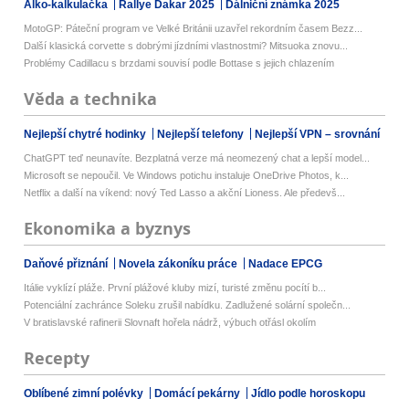
Alko-kalkulačka
Rallye Dakar 2025
Dálniční známka 2025
MotoGP: Páteční program ve Velké Británii uzavřel rekordním časem Bezz...
Další klasická corvette s dobrými jízdními vlastnostmi? Mitsuoka znovu...
Problémy Cadillacu s brzdami souvisí podle Bottase s jejich chlazením
Věda a technika
Nejlepší chytré hodinky
Nejlepší telefony
Nejlepší VPN – srovnání
ChatGPT teď neunavíte. Bezplatná verze má neomezený chat a lepší model...
Microsoft se nepoučil. Ve Windows potichu instaluje OneDrive Photos, k...
Netflix a další na víkend: nový Ted Lasso a akční Lioness. Ale předevš...
Ekonomika a byznys
Daňové přiznání
Novela zákoníku práce
Nadace EPCG
Itálie vyklízí pláže. První plážové kluby mizí, turisté změnu pocítí b...
Potenciální zachránce Soleku zrušil nabídku. Zadlužené solární společn...
V bratislavské rafinerii Slovnaft hořela nádrž, výbuch otřásl okolím
Recepty
Oblíbené zimní polévky
Domácí pekárny
Jídlo podle horoskopu