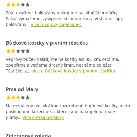
Sóju uvaříme, baklažány nakrájíme na silnější nudličky.
Pekáč vymažeme, vysypeme strouhankou a vrstvíme sóju,
baklažány…
více o Sójový zapékanec
Bůčkové kostky v pivním těstíčku
Vepřový bůček nakrájíme na kostky asi 3x3 cm, osolíme,
opepříme a vetřeme drcený kmín, necháme odležet.
Těstíčko: z…
více o Bůčkové kostky v pivním těstíčku
Prsa od Mary
Na rozpálený olej vložíme rozdrobené bujónové kostky, na to
poskládáme kuřecí prsa, které jsme nakrájeli na malé
plátky…
více o Prsa od Mary
Zeleninová roláda