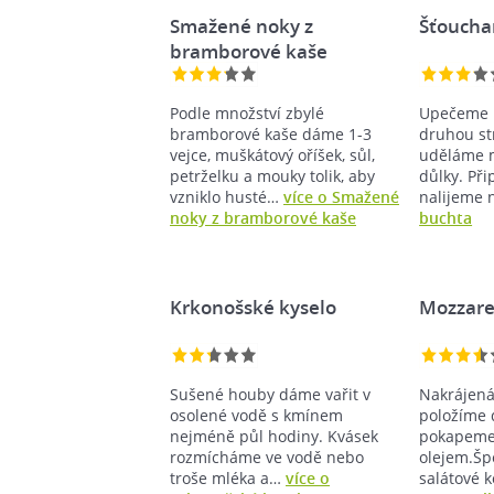
Smažené noky z
Šťoucha
bramborové kaše
Podle množství zbylé
Upečeme 
bramborové kaše dáme 1-3
druhou st
vejce, muškátový oříšek, sůl,
uděláme m
petrželku a mouky tolik, aby
důlky. Při
vzniklo husté…
více o Smažené
nalijeme
noky z bramborové kaše
buchta
Krkonošské kyselo
Mozzarel
Sušené houby dáme vařit v
Nakrájená
osolené vodě s kmínem
položíme d
nejméně půl hodiny. Kvásek
pokapeme
rozmícháme ve vodě nebo
olejem.Šp
troše mléka a…
více o
salátové 