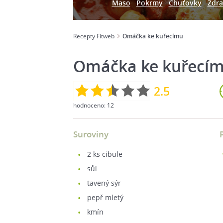
Maso
Pokrmy
Chuťovky
Zdra
Recepty Fitweb
Omáčka ke kuřecímu
Omáčka ke kuřecí
2.5
hodnoceno:
12
Suroviny
2
ks cibule
sůl
tavený sýr
pepř mletý
kmín