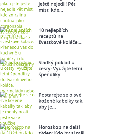
ještě nejedli! Pět
míst, kde…
10 nejlepších
receptů na
švestkové koláče:…
Sladký poklad u
cesty: Využijte letní
špendlíky…
Postarejte se o své
kožené kabelky tak,
aby je…
Horoskop na další
týden: Kdo by si měl