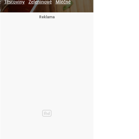
e
Těstoviny
Zeleninové
Mléčné