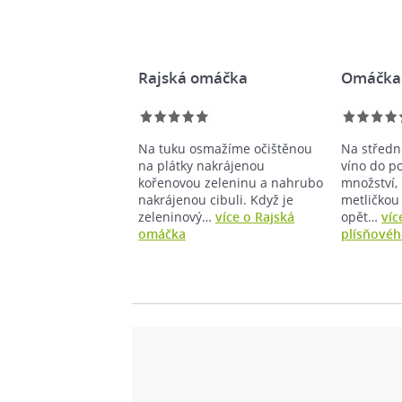
Rajská omáčka
Omáčka 
Na tuku osmažíme očištěnou
Na středn
na plátky nakrájenou
víno do p
kořenovou zeleninu a nahrubo
množství,
nakrájenou cibuli. Když je
metličkou
zeleninový…
více o Rajská
opět…
víc
omáčka
plísňovéh