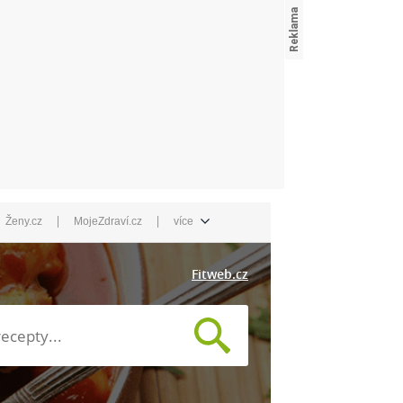
|
|
Ženy.cz
MojeZdraví.cz
více
Fitweb.cz