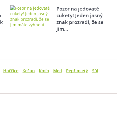
Pozor na jedovaté
o
cukety! Jeden jasný
ek
znak prozradí, že se
jim…
Hořčice
Kečup
Kmín
Med
Pepř mletý
Sůl