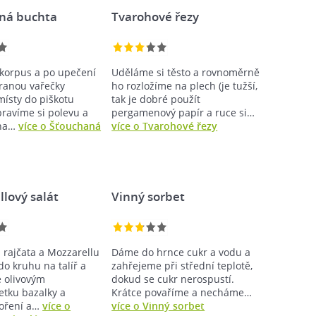
ná buchta
Tvarohové řezy
korpus a po upečení
Uděláme si těsto a rovnoměrně
ranou vařečky
ho rozložíme na plech (je tužší,
ísty do piškotu
tak je dobré použít
pravíme si polevu a
pergamenový papír a ruce si…
 na…
více o Šťouchaná
více o Tvarohové řezy
lový salát
Vinný sorbet
 rajčata a Mozzarellu
Dáme do hrnce cukr a vodu a
o kruhu na talíř a
zahřejeme při střední teplotě,
 olivovým
dokud se cukr nerospustí.
etku bazalky a
Krátce povaříme a necháme…
koření a…
více o
více o Vinný sorbet