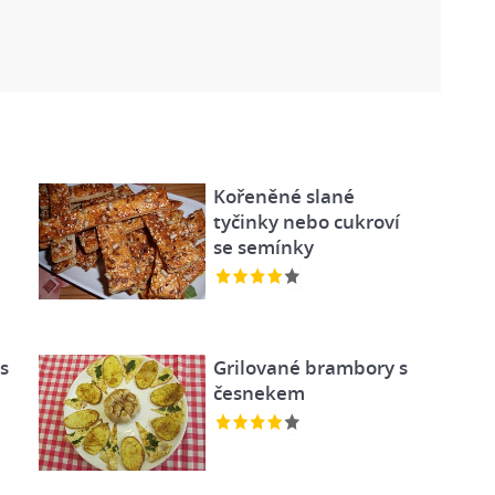
Kořeněné slané
tyčinky nebo cukroví
se semínky
s
Grilované brambory s
česnekem