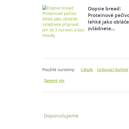
Oopsie bread:
Proteinové pečiv
lehké jako obláč
zvládnete…
Použité suroviny:
Cibule
Grilovací koření
Tavený sýr
Doporučujeme