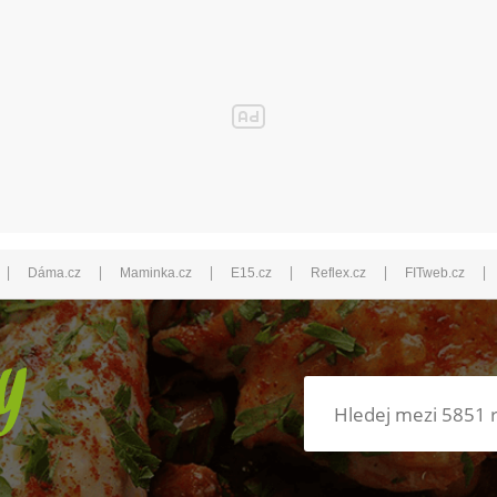
|
|
|
|
|
|
Dáma.cz
Maminka.cz
E15.cz
Reflex.cz
FITweb.cz