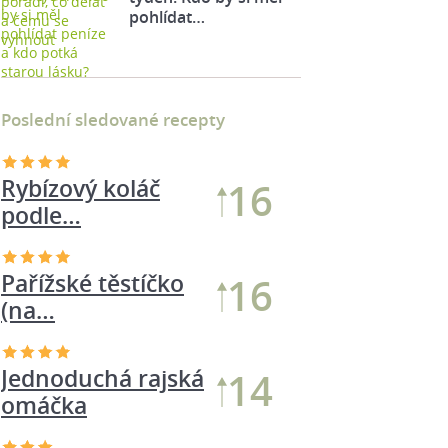
pohlídat…
Poslední sledované recepty
Rybízový koláč
16
podle…
Pařížské těstíčko
16
(na…
Jednoduchá rajská
14
omáčka