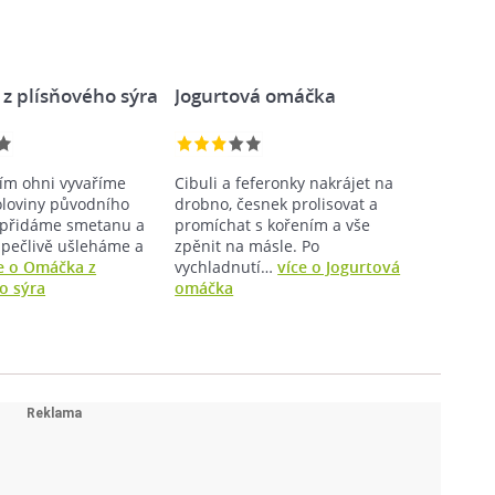
z plísňového sýra
Jogurtová omáčka
ím ohni vyvaříme
Cibuli a feferonky nakrájet na
oloviny původního
drobno, česnek prolisovat a
 přidáme smetanu a
promíchat s kořením a vše
 pečlivě ušleháme a
zpěnit na másle. Po
e o Omáčka z
vychladnutí…
více o Jogurtová
o sýra
omáčka