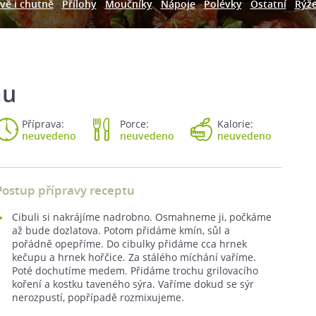
vě i chutně
Přílohy
Moučníky
Nápoje
Polévky
Ostatní
Rýž
mu
Příprava:
Porce:
Kalorie:
neuvedeno
neuvedeno
neuvedeno
Postup přípravy receptu
Cibuli si nakrájíme nadrobno. Osmahneme ji, počkáme
až bude dozlatova. Potom přidáme kmín, sůl a
pořádně opepříme. Do cibulky přidáme cca hrnek
kečupu a hrnek hořčice. Za stálého míchání vaříme.
Poté dochutíme medem. Přidáme trochu grilovacího
koření a kostku taveného sýra. Vaříme dokud se sýr
nerozpustí, popřípadě rozmixujeme.