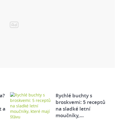
a?
Rychlé buchty s
broskvemi: 5 receptů
t a
na sladké letní
moučníky,…