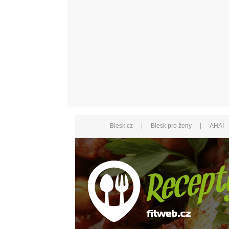
|
|
Blesk.cz
Blesk pro ženy
AHA!