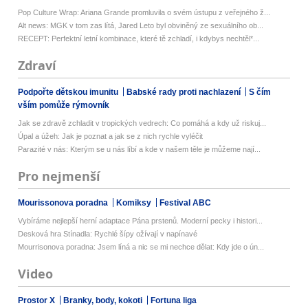
Pop Culture Wrap: Ariana Grande promluvila o svém ústupu z veřejného ž...
Alt news: MGK v tom zas lítá, Jared Leto byl obviněný ze sexuálního ob...
RECEPT: Perfektní letní kombinace, které tě zchladí, i kdybys nechtěl*...
Zdraví
Podpořte dětskou imunitu
Babské rady proti nachlazení
S čím
vším pomůže rýmovník
Jak se zdravě zchladit v tropických vedrech: Co pomáhá a kdy už riskuj...
Úpal a úžeh: Jak je poznat a jak se z nich rychle vyléčit
Parazité v nás: Kterým se u nás líbí a kde v našem těle je můžeme nají...
Pro nejmenší
Mourissonova poradna
Komiksy
Festival ABC
Vybíráme nejlepší herní adaptace Pána prstenů. Moderní pecky i histori...
Desková hra Stínadla: Rychlé šípy ožívají v napínavé
Mourrisonova poradna: Jsem líná a nic se mi nechce dělat: Kdy jde o ún...
Video
Prostor X
Branky, body, kokoti
Fortuna liga