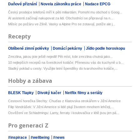
Daňové přiznání
Novela zákoníku práce
Nadace EPCG
Český prodejce telefonů míří k pěti miliardám. Pomohl mu obchod s Goog...
AI asistenti začínají nakupovat za lidi. Obchodníci se připravují na n...
Měsíc po požáru ve Zlíně. Vasky a Alpine Pro se zotavují, potíže ale j...
Recepty
Oblíbené zimní polévky
Domácí pekárny
Jídlo podle horoskopu
Zmrzlina, jakou jste ještě nejedli! Pět míst, kde zmrzlina chutná jako...
10 nejlepších receptů na švestkové koláče: Přenesou vás do kuchyně u b...
Sladký poklad u cesty: Využijte letní špendlíky do tvarohového koláče,...
Hobby a zábava
BLESK Tlapky
Divoký kačer
Netflix filmy a seriály
Cestovní horečka šlechty: Chuďas z Klatovska otrokářem v Jižní Americe
Filip Vondrášek: V Jižní Americe si lidé plují životem mnohem lehčeji,...
Osvěžení ve Schladmingu: Lamy, ferraty i koulovačka v létě jsou jen pá...
Pro generaci Z
#inspirace
#wellbeing
#news