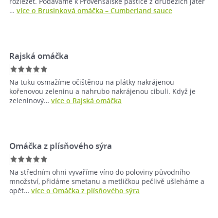
rozležet. Podáváme k Provensálské paštice z drůbežích jater
…
více o Brusinková omáčka – Cumberland sauce
Rajská omáčka
Na tuku osmažíme očištěnou na plátky nakrájenou
kořenovou zeleninu a nahrubo nakrájenou cibuli. Když je
zeleninový…
více o Rajská omáčka
Omáčka z plísňového sýra
Na středním ohni vyvaříme víno do poloviny původního
množství, přidáme smetanu a metličkou pečlivě ušleháme a
opět…
více o Omáčka z plísňového sýra