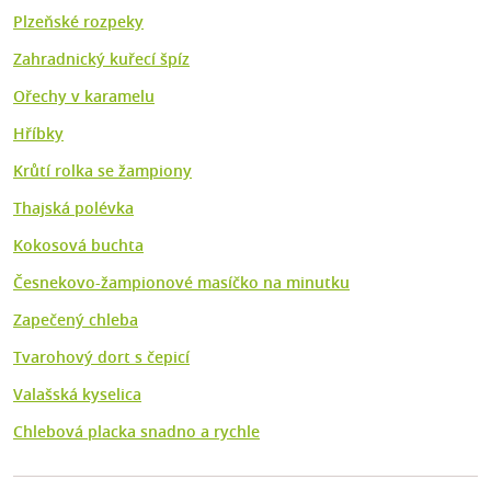
Plzeňské rozpeky
Zahradnický kuřecí špíz
Ořechy v karamelu
Hříbky
Krůtí rolka se žampiony
Thajská polévka
Kokosová buchta
Česnekovo-žampionové masíčko na minutku
Zapečený chleba
Tvarohový dort s čepicí
Valašská kyselica
Chlebová placka snadno a rychle