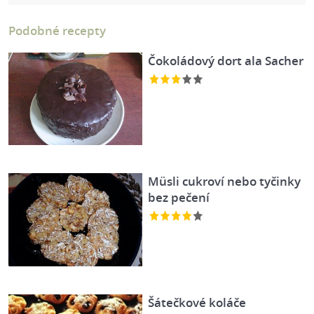
Podobné recepty
Čokoládový dort ala Sacher
Müsli cukroví nebo tyčinky
bez pečení
Šátečkové koláče