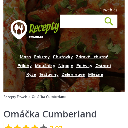
Fitweb.cz
Maso
Pokrmy
Chuťovky
Zdravě i chutně
Přílohy
Moučníky
Nápoje
Polévky
Ostatní
Rýže
Těstoviny
Zeleninové
Mléčné
Recepty Fitweb
Omáčka Cumberland
Omáčka Cumberland