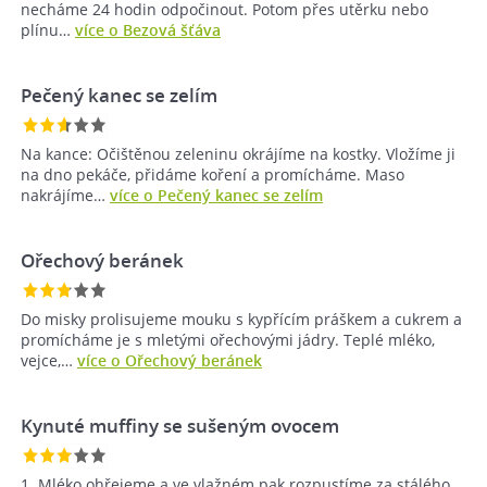
necháme 24 hodin odpočinout. Potom přes utěrku nebo
plínu…
více o Bezová šťáva
Pečený kanec se zelím
Na kance: Očištěnou zeleninu okrájíme na kostky. Vložíme ji
na dno pekáče, přidáme koření a promícháme. Maso
nakrájíme…
více o Pečený kanec se zelím
Ořechový beránek
Do misky prolisujeme mouku s kypřícím práškem a cukrem a
promícháme je s mletými ořechovými jádry. Teplé mléko,
vejce,…
více o Ořechový beránek
Kynuté muffiny se sušeným ovocem
1. Mléko ohřejeme a ve vlažném pak rozpustíme za stálého