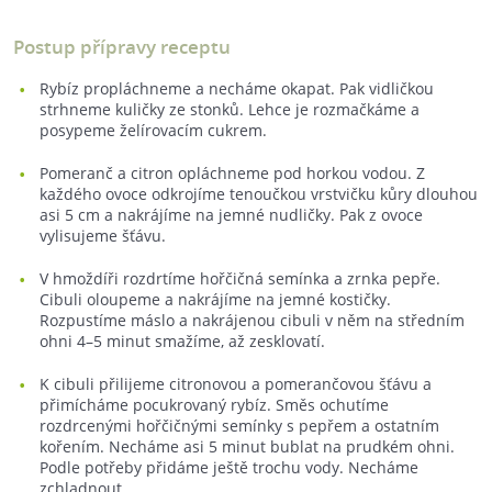
Postup přípravy receptu
Rybíz propláchneme a necháme okapat. Pak vidličkou
strhneme kuličky ze stonků. Lehce je rozmačkáme a
posypeme želírovacím cukrem.
Pomeranč a citron opláchneme pod horkou vodou. Z
každého ovoce odkrojíme tenoučkou vrstvičku kůry dlouhou
asi 5 cm a nakrájíme na jemné nudličky. Pak z ovoce
vylisujeme šťávu.
V hmoždíři rozdrtíme hořčičná semínka a zrnka pepře.
Cibuli oloupeme a nakrájíme na jemné kostičky.
Rozpustíme máslo a nakrájenou cibuli v něm na středním
ohni 4–5 minut smažíme, až zesklovatí.
K cibuli přilijeme citronovou a pomerančovou šťávu a
přimícháme pocukrovaný rybíz. Směs ochutíme
rozdrcenými hořčičnými semínky s pepřem a ostatním
kořením. Necháme asi 5 minut bublat na prudkém ohni.
Podle potřeby přidáme ještě trochu vody. Necháme
zchladnout.