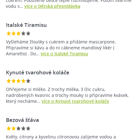
cukrem. Podušené ovoce teplé rozmixujeme. Potom svaříme
vodu s…
více o Dětská přesnídávka
Italské Tiramisu
Vyšleháme žloutky s cukrem a přidáme mascarpone.
Připravíme si kávu a do ni cákneme mandlový likér (
Amaretto) . Do…
více o Italské Tiramisu
Kynuté tvarohové koláče
Ohřejeme si mléko. Z trochy mléka, 3 lžic cukru,
nadrobených kvasnic a trochy mouky si připravíme kvásek,
který necháme…
více o Kynuté tvarohové koláče
Bezová šťáva
Květy, citrony a kyselinu citronovou zalijeme vodou a