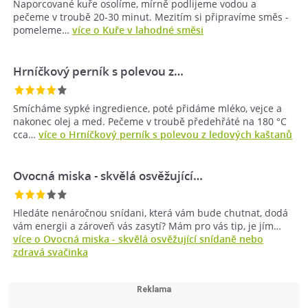
Naporcované kuře osolíme, mírně podlijeme vodou a
pečeme v troubě 20-30 minut. Mezitím si připravíme směs -
pomeleme…
více o Kuře v lahodné směsi
Hrníčkový perník s polevou z…
Smícháme sypké ingredience, poté přidáme mléko, vejce a
nakonec olej a med. Pečeme v troubě předehřáté na 180 °C
cca…
více o Hrníčkový perník s polevou z ledových kaštanů
Ovocná miska - skvělá osvěžující…
Hledáte nenáročnou snídani, která vám bude chutnat, dodá
vám energii a zároveň vás zasytí? Mám pro vás tip, je jím…
více o Ovocná miska - skvělá osvěžující snídaně nebo
zdravá svačinka