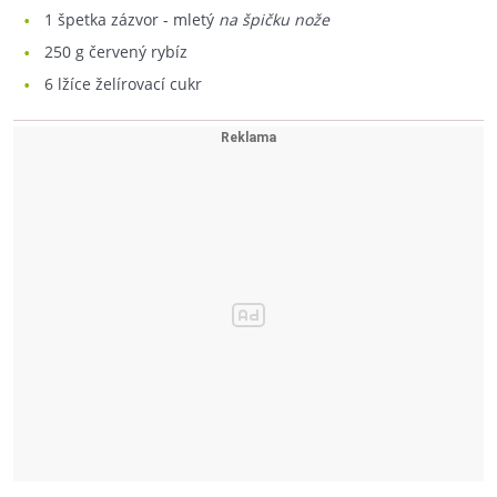
1
špetka zázvor - mletý
na špičku nože
250
g červený rybíz
6
lžíce želírovací cukr