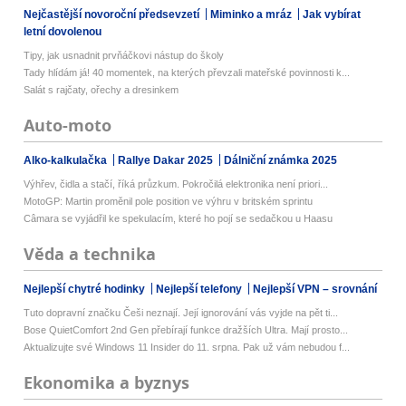
Nejčastější novoroční předsevzetí
Miminko a mráz
Jak vybírat
letní dovolenou
Tipy, jak usnadnit prvňáčkovi nástup do školy
Tady hlídám já! 40 momentek, na kterých převzali mateřské povinnosti k...
Salát s rajčaty, ořechy a dresinkem
Auto-moto
Alko-kalkulačka
Rallye Dakar 2025
Dálniční známka 2025
Výhřev, čidla a stačí, říká průzkum. Pokročilá elektronika není priori...
MotoGP: Martin proměnil pole position ve výhru v britském sprintu
Câmara se vyjádřil ke spekulacím, které ho pojí se sedačkou u Haasu
Věda a technika
Nejlepší chytré hodinky
Nejlepší telefony
Nejlepší VPN – srovnání
Tuto dopravní značku Češi neznají. Její ignorování vás vyjde na pět ti...
Bose QuietComfort 2nd Gen přebírají funkce dražších Ultra. Mají prosto...
Aktualizujte své Windows 11 Insider do 11. srpna. Pak už vám nebudou f...
Ekonomika a byznys