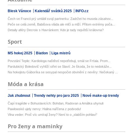
Blesk Vánoce
Kalendář svátků 2025
INFO.cz
Čech ve Francii prý umlátil svojí partnerku: Zadržet ho musela zásahov...
Peče se celá země, Babišova vláda ale mlčí a mlží. Přitom extrémy poča...
Detaily aféry Decroix s Havránkem: Kdo je tady největší královna?
Sport
MS hokej 2025
Biatlon
Liga mistrů
Povstání Teplic: Kardiologa naštěstí nepotřebuji, smál se Frťala. Prom...
Pardubický Boledovič vyhlíží střet se Slavií: Je škoda, že to nedokáže...
Na hokejistu Gáboríka se sesypal nespočet obvinění z nevěry: Nečekaný ...
Móda a krása
Jak zhubnout
Trendy nehty pro jaro 2025
Nové make-up trendy
Čapí tragédie v Bohuslavicích: Bohdan, Radovan a Amálka uhynuli
Pawlowské ujely nervy: Halina nařčena z podvodu!
Vlna veder: Proč víc umírají ženy? Není to o „slabším pohlaví“
Pro ženy a maminky