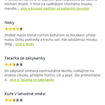
míchání droždí. V míse na zadělávání smícháme mouku,
mandle,…
více o Kynuté muffiny se sušeným ovocem
Noky
Změklé máslo šlehat ručním šlehačem se žloutkem, přidat
malou lžičku podravky a trochu soli. Pak odváženou mouku,
300g…
více o Noky
Tatarka ze zakysanky
Do zakysané smetany nastrouháme okurku, naklájíme na
drobno cibulku, přidáme hořčici, sůl a pepř. Vše promícháme
a…
více o Tatarka ze zakysanky
Kuře v lahodné směsi