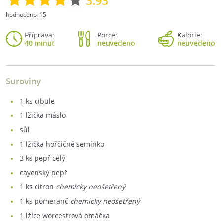
3.93
hodnoceno:
15
Příprava:
Porce:
Kalorie:
40 minut
neuvedeno
neuvedeno
Suroviny
1
ks cibule
1
lžička máslo
sůl
1
lžička hořčičné semínko
3
ks pepř celý
cayenský pepř
1
ks citron
chemicky neošetřený
1
ks pomeranč
chemicky neošetřený
1
lžíce worcestrová omáčka