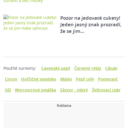
Pozor na jedovaté cukety!
Jeden jasný znak prozradí,
že se jim…
Použité suroviny:
Cayenský pepř
Červený rybíz
Cibule
Citron
Hořčičné semínko
Máslo
Pepř celý
Pomeranč
Sůl
Worcestrová omáčka
Zázvor - mletý
Želírovací cukr