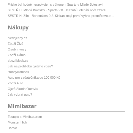
Priske byl hodně nespokojen s výkonem Sparty v Mladé Boleslavi
SESTŘIH: Mladá Boleslav - Sparta 2:0. Bezzubí Letenští opět ztratili. ...
SESTŘIH: Zlín - Bohemians 0:2. Klokani mají první výhru, premiérovou t...
Nákupy
hledejceny.cz
Zboží Živě
Osobní vozy
Zboží Dáma
zbozi.blesk.cz
Jak na prohlídku ojetého vozu?
HobbyKompas
Auto pro začátečníka do 100 000 Kč
Zboží Auto
Ojetá Škoda Octavia
Jak vybrat auto?
Mimibazar
Testujte s Mimibazarem
Monster High
Barbie