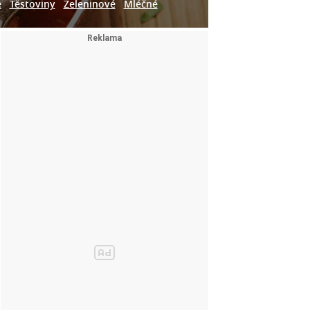
e
Těstoviny
Zeleninové
Mléčné