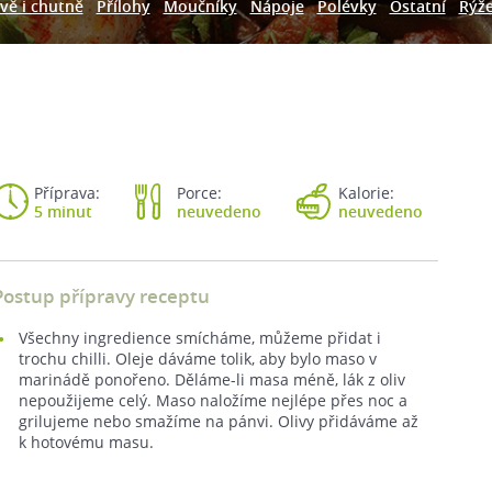
vě i chutně
Přílohy
Moučníky
Nápoje
Polévky
Ostatní
Rýž
Příprava:
Porce:
Kalorie:
5 minut
neuvedeno
neuvedeno
Postup přípravy receptu
Všechny ingredience smícháme, můžeme přidat i
trochu chilli. Oleje dáváme tolik, aby bylo maso v
marinádě ponořeno. Děláme-li masa méně, lák z oliv
nepoužijeme celý. Maso naložíme nejlépe přes noc a
grilujeme nebo smažíme na pánvi. Olivy přidáváme až
k hotovému masu.