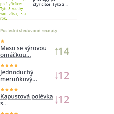
čtyřicítce: Tyto 3…
Poslední sledované recepty
Maso se sýrovou
14
omáčkou…
Jednoduchý
12
meruňkový…
Kapustová polévka
12
s…