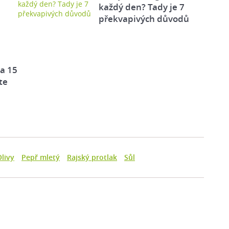
každý den? Tady je 7
překvapivých důvodů
za 15
te
livy
Pepř mletý
Rajský protlak
Sůl