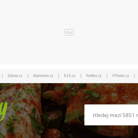
|
|
|
|
|
|
Dáma.cz
Maminka.cz
E15.cz
Reflex.cz
FITweb.cz