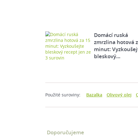
Domácí ruská
zmrzlina hotová 
minut: Vyzkoušej
bleskový…
Použité suroviny:
Bazalka
Olivový olej
O
Doporučujeme