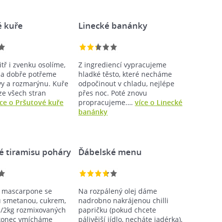
é kuře
Linecké banánky
tř i zvenku osolíme,
Z ingrediencí vypracujeme
 a dobře potřeme
hladké těsto, které necháme
vy a rozmarýnu. Kuře
odpočinout v chladu, nejlépe
ze všech stran
přes noc. Poté znovu
íce o Pršutové kuře
propracujeme.…
více o Linecké
banánky
é tiramisu poháry
Ďábelské menu
 mascarpone se
Na rozpálený olej dáme
 smetanou, cukrem,
nadrobno nakrájenou chilli
/2kg rozmixovaných
papričku (pokud chcete
akonec vmícháme
pálivější jídlo, necháte jadérka),