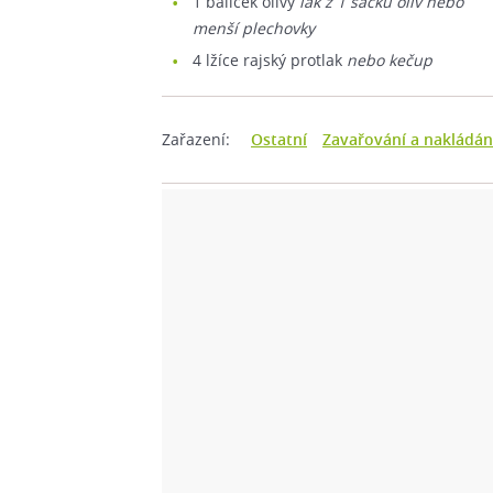
1
balíček olivy
lák z 1 sáčku oliv nebo
menší plechovky
4
lžíce rajský protlak
nebo kečup
Zařazení:
Ostatní
Zavařování a nakládán