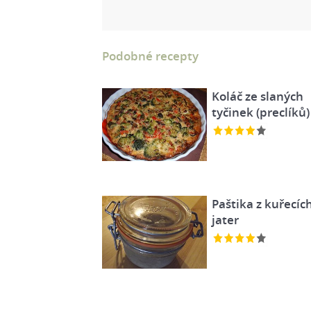
Podobné recepty
Koláč ze slaných
tyčinek (preclíků)
Paštika z kuřecíc
jater