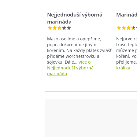
Nejjednoduší výborná
Marinád
marináda
Maso osolíme a opepříme,
Nejprve r
popř. dokořeníme jiným
troše tep
kořením. Na každý plátek zvlášť
můžeme př
přidáme worchestrovku a
koření. P
sojovku. Dále…
více o
přelijem
Nejjednoduší výborná
králíka
marináda