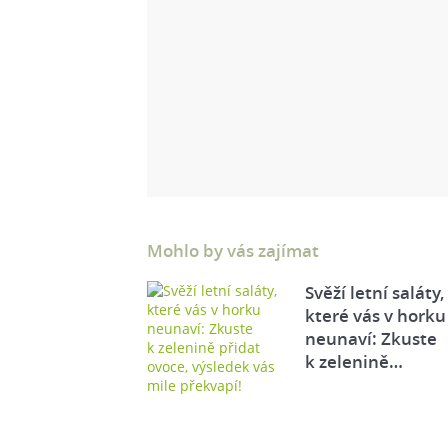
Mohlo by vás zajímat
Svěží letní saláty,
které vás v horku
neunaví: Zkuste
k zelenině…