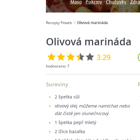
Maso
Pokrmy
Chuťovky
Zdra
Recepty Fitweb
Olivová marináda
Olivová marináda
3.29
hodnoceno:
7
Suroviny
2
špetka sůl
olivový olej
můžeme namíchat nebo
dát čistě jen slunečnicový
1
špetka pepř mletý
2
lžíce bazalka