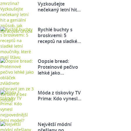
Vyzkoušejte
nečekaný letní hit…
Rychlé buchty s
broskvemi: 5
receptů na sladké…
Oopsie bread:
Proteinové pečivo
lehké jako…
Móda z tiskovky TV
Prima: Kdo vynesl…
Největší módní
přešlapy po