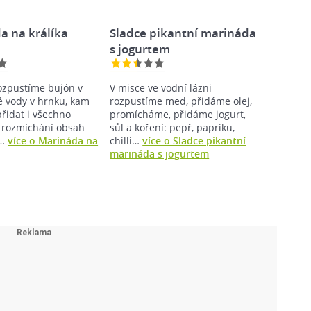
a na králíka
Sladce pikantní marináda
s jogurtem
ozpustíme bujón v
V misce ve vodní lázni
lé vody v hrnku, kam
rozpustíme med, přidáme olej,
idat i všechno
promícháme, přidáme jogurt,
o rozmíchání obsah
sůl a koření: pepř, papriku,
e…
více o Marináda na
chilli…
více o Sladce pikantní
marináda s jogurtem