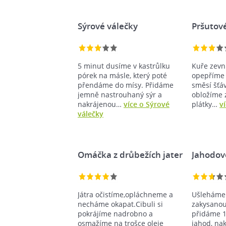
Sýrové válečky
Pršutov
5 minut dusíme v kastrůlku
Kuře zevni
pórek na másle, který poté
opepříme
přendáme do mísy. Přidáme
směsí šťá
jemně nastrouhaný sýr a
obložíme 
nakrájenou…
více o Sýrové
plátky…
v
válečky
Omáčka z drůbežích jater
Jahodov
Játra očistíme,opláchneme a
Ušleháme
necháme okapat.Cibuli si
zakysanou
pokrájíme nadrobno a
přidáme 1
osmažíme na trošce oleje
jahod, n