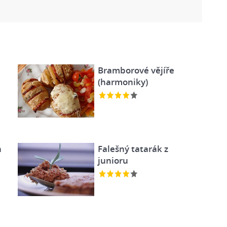
Bramborové vějíře
(harmoniky)
h
Falešný tatarák z
junioru