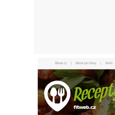
|
|
Blesk.cz
Blesk pro ženy
AHA!