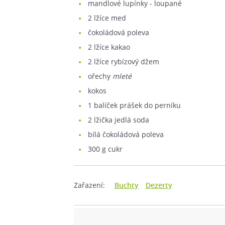
mandlové lupínky - loupané
2
lžíce med
čokoládová poleva
2
lžíce kakao
2
lžíce rybízový džem
ořechy
mleté
kokos
1
balíček prášek do perníku
2
lžička jedlá soda
bílá čokoládová poleva
300
g cukr
Zařazení:
Buchty
Dezerty