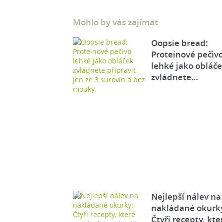
Mohlo by vás zajímat
Oopsie bread:
Proteinové pečiv
lehké jako obláč
zvládnete…
Nejlepší nálev na
nakládané okurk
Čtyři recepty, kte