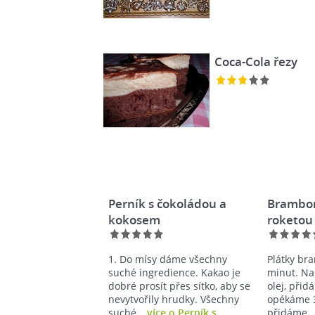
Coca-Cola řezy
Perník s čokoládou a
Brambor
kokosem
roketou
1. Do mísy dáme všechny
Plátky br
suché ingredience. Kakao je
minut. Na
dobré prosít přes sítko, aby se
olej, přid
nevytvořily hrudky. Všechny
opékáme 3
suché…
více o Perník s
přidáme