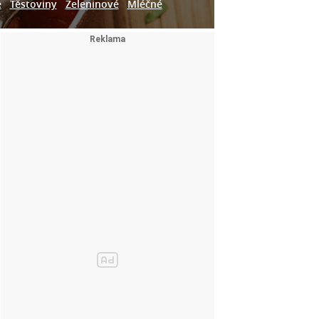
e
Těstoviny
Zeleninové
Mléčné