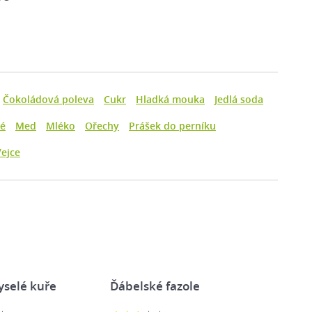
Čokoládová poleva
Cukr
Hladká mouka
Jedlá soda
né
Med
Mléko
Ořechy
Prášek do perníku
Vejce
yselé kuře
Ďábelské fazole