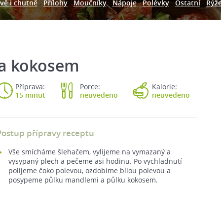
vě i chutně
Přílohy
Moučníky
Nápoje
Polévky
Ostatní
Rýž
 a kokosem
Příprava:
Porce:
Kalorie:
15 minut
neuvedeno
neuvedeno
Postup přípravy receptu
Vše smícháme šlehačem, vylijeme na vymazaný a
vysypaný plech a pečeme asi hodinu. Po vychladnutí
polijeme čoko polevou, ozdobíme bílou polevou a
posypeme půlku mandlemi a půlku kokosem.