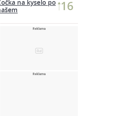
Těstoviny
13
Carbonara s…