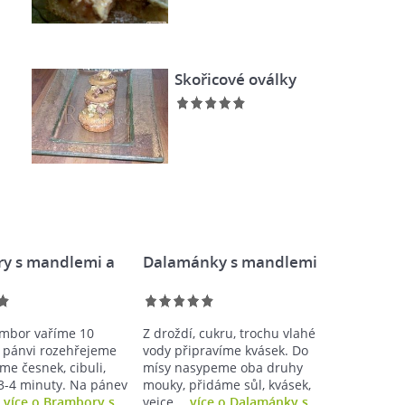
Skořicové oválky
y s mandlemi a
Dalamánky s mandlemi
ambor vaříme 10
Z droždí, cukru, trochu vlahé
 pánvi rozehřejeme
vody připravíme kvásek. Do
áme česnek, cibuli,
mísy nasypeme oba druhy
-4 minuty. Na pánev
mouky, přidáme sůl, kvásek,
…
více o Brambory s
vejce,…
více o Dalamánky s