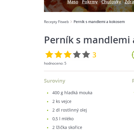
Maso
Pokrmy
Chuťovky
Zdra
Recepty Fitweb
Perník s mandlemi a kokosem
Perník s mandlemi
3
hodnoceno:
5
Suroviny
400
g hladká mouka
2
ks vejce
2
dl rostlinný olej
0,5
l mléko
2
lžička skořice