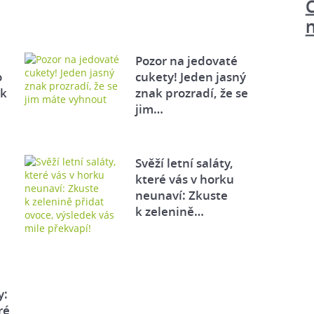
Pozor na jedovaté
o
cukety! Jeden jasný
ek
znak prozradí, že se
jim…
Svěží letní saláty,
které vás v horku
neunaví: Zkuste
k zelenině…
y:
ré