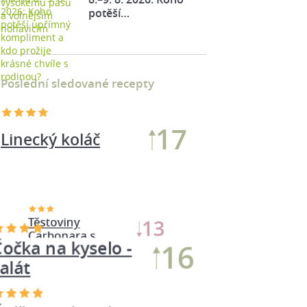
potěší…
Poslední sledované recepty
17
Linecký koláč
Čočka na kyselo -
16
salát
Čočka na kyselo po
16
našem