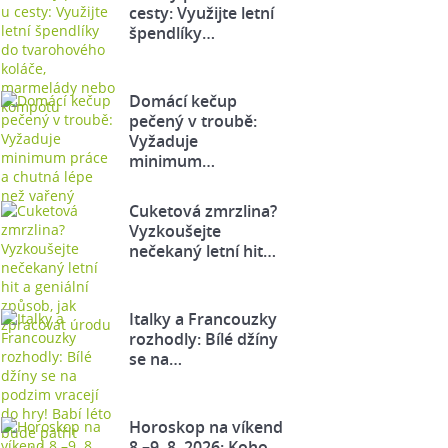
cesty: Využijte letní
špendlíky…
Domácí kečup
pečený v troubě:
Vyžaduje
minimum…
Cuketová zmrzlina?
Vyzkoušejte
nečekaný letní hit…
Italky a Francouzky
rozhodly: Bílé džíny
se na…
Horoskop na víkend
8.–9. 8. 2026: Koho