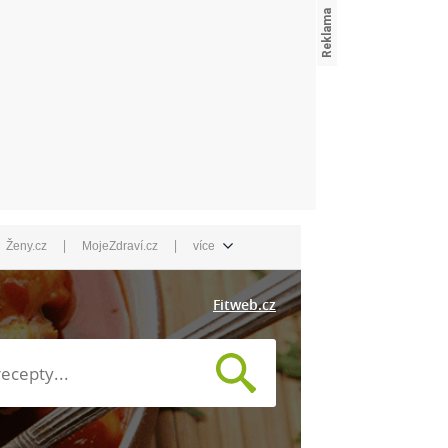
|
|
Ženy.cz
MojeZdraví.cz
více
Fitweb.cz