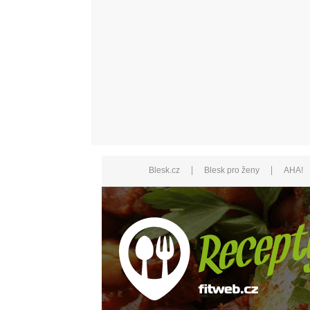
|
|
Blesk.cz
Blesk pro ženy
AHA!