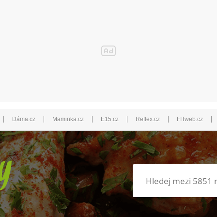
|
|
|
|
|
|
Dáma.cz
Maminka.cz
E15.cz
Reflex.cz
FITweb.cz