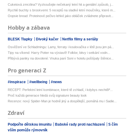
Cuketová zmrzlina? Vyzkoušejte nečekaný letní hit a geniální způsob, j...
Rychlé buchty s broskvemi: 5 receptů na sladké letní moučníky, které m...
Oopsie bread: Proteinové pečivo lehké jako obláček zvládnete připravit...
Hobby a zábava
BLESK Tlapky
Divoký kačer
Netflix filmy a seriály
Osvěžení ve Schladmingu: Lamy, ferraty i koulovačka v létě jsou jen pá...
Tipy na víkend: Harry Potter na výstavě! Folklor, bitvy i setkání vodn...
Přibývá paniky na dovolené: Vnuka paní Soni v hotelu poštípaly štěnice...
Pro generaci Z
#inspirace
#wellbeing
#news
RECEPT: Perfektní letní kombinace, které tě zchladí, i kdybys nechtěl*...
Proč každá generace hledá svůj signature beauty look
Recenze: nový Spider-Man je hodně jiný a dospělejší, pomáhá mu i Sadie...
Zdraví
Podpořte dětskou imunitu
Babské rady proti nachlazení
S čím
vším pomůže rýmovník