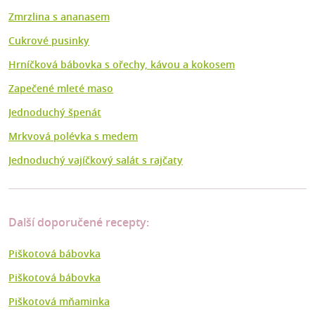
Zmrzlina s ananasem
Cukrové pusinky
Hrníčková bábovka s ořechy, kávou a kokosem
Zapečené mleté maso
Jednoduchý špenát
Mrkvová polévka s medem
Jednoduchý vajíčkový salát s rajčaty
Další doporučené recepty:
Piškotová bábovka
Piškotová bábovka
Piškotová mňaminka