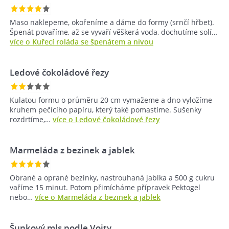
Maso naklepeme, okořeníme a dáme do formy (srnčí hřbet).
Špenát povaříme, až se vyvaří věškerá voda, dochutíme solí…
více o Kuřecí roláda se špenátem a nivou
Ledové čokoládové řezy
Kulatou formu o průměru 20 cm vymažeme a dno vyložíme
kruhem pečícího papíru, který také pomastíme. Sušenky
rozdrtíme,…
více o Ledové čokoládové řezy
Marmeláda z bezinek a jablek
Obrané a oprané bezinky, nastrouhaná jablka a 500 g cukru
vaříme 15 minut. Potom přimícháme přípravek Pektogel
nebo…
více o Marmeláda z bezinek a jablek
Šunkový mls podle Vojty