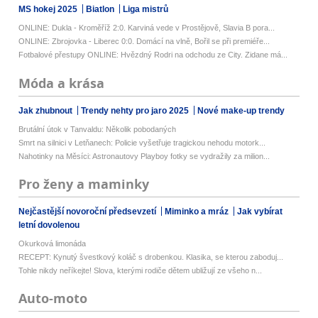
MS hokej 2025
Biatlon
Liga mistrů
ONLINE: Dukla - Kroměříž 2:0. Karviná vede v Prostějově, Slavia B pora...
ONLINE: Zbrojovka - Liberec 0:0. Domácí na vlně, Bořil se při premiéře...
Fotbalové přestupy ONLINE: Hvězdný Rodri na odchodu ze City. Zidane má...
Móda a krása
Jak zhubnout
Trendy nehty pro jaro 2025
Nové make-up trendy
Brutální útok v Tanvaldu: Několik pobodaných
Smrt na silnici v Letňanech: Policie vyšetřuje tragickou nehodu motork...
Nahotinky na Měsíci: Astronautovy Playboy fotky se vydražily za milion...
Pro ženy a maminky
Nejčastější novoroční předsevzetí
Miminko a mráz
Jak vybírat
letní dovolenou
Okurková limonáda
RECEPT: Kynutý švestkový koláč s drobenkou. Klasika, se kterou zaboduj...
Tohle nikdy neříkejte! Slova, kterými rodiče dětem ubližují ze všeho n...
Auto-moto