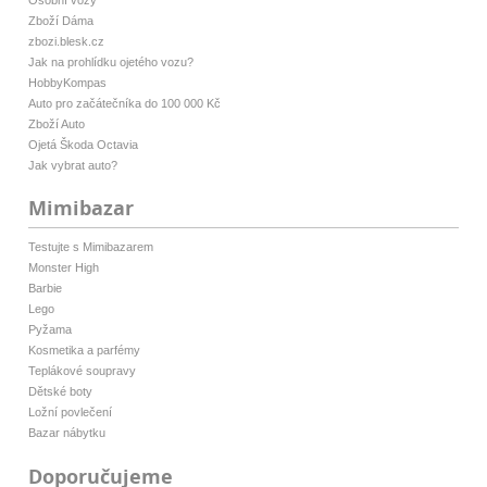
Osobní vozy
Zboží Dáma
zbozi.blesk.cz
Jak na prohlídku ojetého vozu?
HobbyKompas
Auto pro začátečníka do 100 000 Kč
Zboží Auto
Ojetá Škoda Octavia
Jak vybrat auto?
Mimibazar
Testujte s Mimibazarem
Monster High
Barbie
Lego
Pyžama
Kosmetika a parfémy
Teplákové soupravy
Dětské boty
Ložní povlečení
Bazar nábytku
Doporučujeme