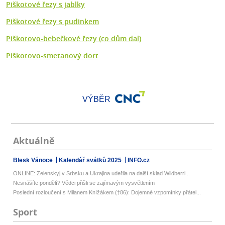
Piškotové řezy s jablky
Piškotové řezy s pudinkem
Piškotovo-bebečkové řezy (co dům dal)
Piškotovo-smetanový dort
VÝBĚR
Aktuálně
Blesk Vánoce
Kalendář svátků 2025
INFO.cz
ONLINE: Zelenskyj v Srbsku a Ukrajina udeřila na další sklad Wildberri...
Nesnášíte pondělí? Vědci přišli se zajímavým vysvětlením
Poslední rozloučení s Milanem Knížákem (†86): Dojemné vzpomínky přátel...
Sport