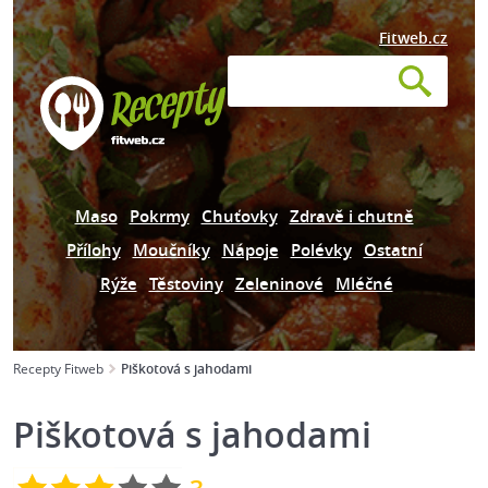
Fitweb.cz
Maso
Pokrmy
Chuťovky
Zdravě i chutně
Přílohy
Moučníky
Nápoje
Polévky
Ostatní
Rýže
Těstoviny
Zeleninové
Mléčné
Recepty Fitweb
Piškotová s jahodami
Piškotová s jahodami