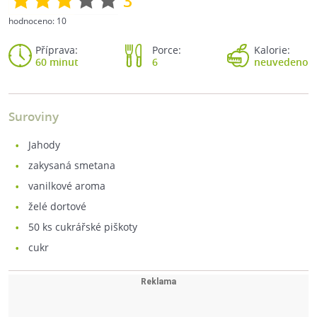
3
hodnoceno:
10
Příprava:
Porce:
Kalorie:
60 minut
6
neuvedeno
Suroviny
jahody
zakysaná smetana
vanilkové aroma
želé dortové
50
ks cukrářské piškoty
cukr