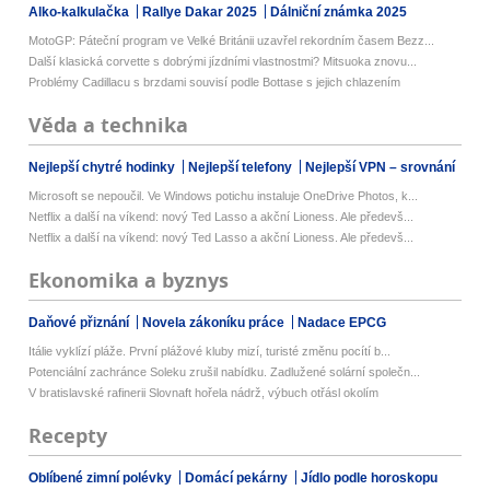
Alko-kalkulačka
Rallye Dakar 2025
Dálniční známka 2025
MotoGP: Páteční program ve Velké Británii uzavřel rekordním časem Bezz...
Další klasická corvette s dobrými jízdními vlastnostmi? Mitsuoka znovu...
Problémy Cadillacu s brzdami souvisí podle Bottase s jejich chlazením
Věda a technika
Nejlepší chytré hodinky
Nejlepší telefony
Nejlepší VPN – srovnání
Microsoft se nepoučil. Ve Windows potichu instaluje OneDrive Photos, k...
Netflix a další na víkend: nový Ted Lasso a akční Lioness. Ale předevš...
Netflix a další na víkend: nový Ted Lasso a akční Lioness. Ale předevš...
Ekonomika a byznys
Daňové přiznání
Novela zákoníku práce
Nadace EPCG
Itálie vyklízí pláže. První plážové kluby mizí, turisté změnu pocítí b...
Potenciální zachránce Soleku zrušil nabídku. Zadlužené solární společn...
V bratislavské rafinerii Slovnaft hořela nádrž, výbuch otřásl okolím
Recepty
Oblíbené zimní polévky
Domácí pekárny
Jídlo podle horoskopu