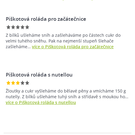
Piškotová roláda pro začátečnice
Z bílků ušleháme sníh a zašleháváme po částech cukr do
velmi tuhého sněhu. Pak na nejmenší stupeň šlehače
zašleháme…
více o Piškotová roláda pro začátečnice
Piškotová roláda s nutellou
Žloutky a cukr vyšleháme do bělavé pěny a vmícháme 150 g
nutelly. Z bílků ušle­háme tuhý sníh a střídavě s moukou ho…
více o Piškotová roláda s nutellou