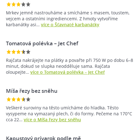
Mrkev jemně nastrouháme a smícháme s masem, toustem,
vejcem a ostatními ingrediencemi. Z hmoty vytvoříme
karbanátky asi…
více o Šťavnaté karbanátky
Tomatová polévka – Jet Chef
Rajčata nakrájejte na plátky a povařte při 750 W po dobu 6–8
minut, dokud se slupka neodděluje sama. Rajčata
oloupejte…
více o Tomatová polévka – Jet Chef
Míša řezy bez sněhu
Veškeré suroviny na těsto umícháme do hladka. Těsto
vysypeme na vymazaný plech, či do formy. Pečeme na 170°C
cca 22…
více o Míša řezy bez sněhu
Kapustový prívarok podle mě