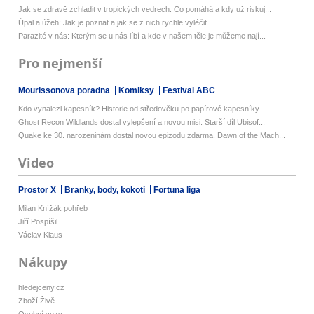
Jak se zdravě zchladit v tropických vedrech: Co pomáhá a kdy už riskuj...
Úpal a úžeh: Jak je poznat a jak se z nich rychle vyléčit
Parazité v nás: Kterým se u nás líbí a kde v našem těle je můžeme nají...
Pro nejmenší
Mourissonova poradna
Komiksy
Festival ABC
Kdo vynalezl kapesník? Historie od středověku po papírové kapesníky
Ghost Recon Wildlands dostal vylepšení a novou misi. Starší díl Ubisof...
Quake ke 30. narozeninám dostal novou epizodu zdarma. Dawn of the Mach...
Video
Prostor X
Branky, body, kokoti
Fortuna liga
Milan Knížák pohřeb
Jiří Pospíšil
Václav Klaus
Nákupy
hledejceny.cz
Zboží Živě