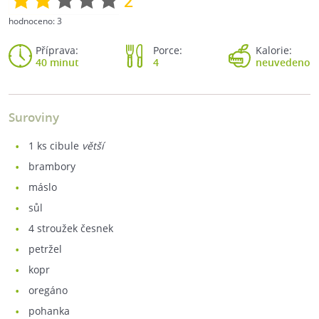
2
hodnoceno:
3
Příprava:
Porce:
Kalorie:
40 minut
4
neuvedeno
Suroviny
1
ks cibule
větší
brambory
máslo
sůl
4
stroužek česnek
petržel
kopr
oregáno
pohanka