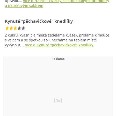
upravili.…
více o "Dietní" řízečky se šťouchanými brambory
a okurkovým salátem
Kynuté "pěchavičkové" knedlíky
Z cukru, kvasnic a mléka zaděláme kvásek, přidáme k mouce
s vejcem a se špetkou soli, necháme na teplém místě
vykynout.…
více o Kynuté "pěchavičkové" knedlíky