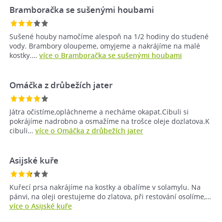
Bramboračka se sušenými houbami
Sušené houby namočíme alespoň na 1/2 hodiny do studené
vody. Brambory oloupeme, omyjeme a nakrájíme na malé
kostky.…
více o Bramboračka se sušenými houbami
Omáčka z drůbežích jater
Játra očistíme,opláchneme a necháme okapat.Cibuli si
pokrájíme nadrobno a osmažíme na trošce oleje dozlatova.K
cibuli…
více o Omáčka z drůbežích jater
Asijské kuře
Kuřecí prsa nakrájíme na kostky a obalíme v solamylu. Na
pánvi, na oleji orestujeme do zlatova, při restování osolíme,…
více o Asijské kuře