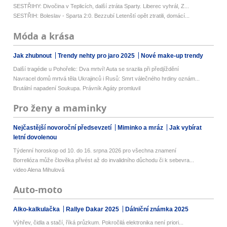
SESTŘIHY: Divočina v Teplicích, další ztráta Sparty. Liberec vyhrál, Z...
SESTŘIH: Boleslav - Sparta 2:0. Bezzubí Letenští opět ztratili, domácí...
Móda a krása
Jak zhubnout
Trendy nehty pro jaro 2025
Nové make-up trendy
Další tragédie u Pohořelic: Dva mrtví! Auta se srazila při předjíždění
Navracel domů mrtvá těla Ukrajinců i Rusů: Smrt válečného hrdiny oznám...
Brutální napadení Soukupa. Právník Agáty promluvil
Pro ženy a maminky
Nejčastější novoroční předsevzetí
Miminko a mráz
Jak vybírat
letní dovolenou
Týdenní horoskop od 10. do 16. srpna 2026 pro všechna znamení
Borrelióza může člověka přivést až do invalidního důchodu či k sebevra...
video Alena Mihulová
Auto-moto
Alko-kalkulačka
Rallye Dakar 2025
Dálniční známka 2025
Výhřev, čidla a stačí, říká průzkum. Pokročilá elektronika není priori...