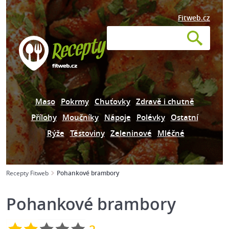
Fitweb.cz
Maso
Pokrmy
Chuťovky
Zdravě i chutně
Přílohy
Moučníky
Nápoje
Polévky
Ostatní
Rýže
Těstoviny
Zeleninové
Mléčné
Recepty Fitweb
Pohankové brambory
Pohankové brambory