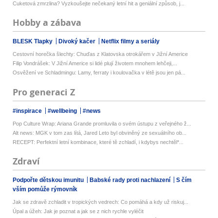
Cuketová zmrzlina? Vyzkoušejte nečekaný letní hit a geniální způsob, j...
Hobby a zábava
BLESK Tlapky
Divoký kačer
Netflix filmy a seriály
Cestovní horečka šlechty: Chuďas z Klatovska otrokářem v Jižní Americe
Filip Vondrášek: V Jižní Americe si lidé plují životem mnohem lehčeji,...
Osvěžení ve Schladmingu: Lamy, ferraty i koulovačka v létě jsou jen pá...
Pro generaci Z
#inspirace
#wellbeing
#news
Pop Culture Wrap: Ariana Grande promluvila o svém ústupu z veřejného ž...
Alt news: MGK v tom zas lítá, Jared Leto byl obviněný ze sexuálního ob...
RECEPT: Perfektní letní kombinace, které tě zchladí, i kdybys nechtěl*...
Zdraví
Podpořte dětskou imunitu
Babské rady proti nachlazení
S čím
vším pomůže rýmovník
Jak se zdravě zchladit v tropických vedrech: Co pomáhá a kdy už riskuj...
Úpal a úžeh: Jak je poznat a jak se z nich rychle vyléčit