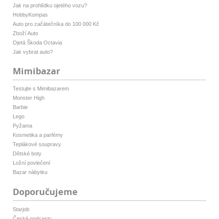
Jak na prohlídku ojetého vozu?
HobbyKompas
Auto pro začátečníka do 100 000 Kč
Zboží Auto
Ojetá Škoda Octavia
Jak vybrat auto?
Mimibazar
Testujte s Mimibazarem
Monster High
Barbie
Lego
Pyžama
Kosmetika a parfémy
Teplákové soupravy
Dětské boty
Ložní povlečení
Bazar nábytku
Doporučujeme
Starjob
České podcasty