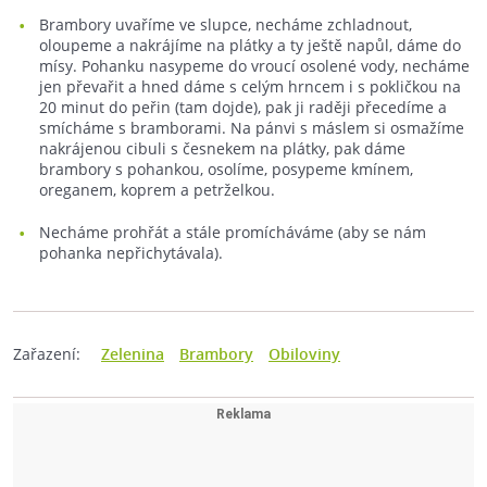
Brambory uvaříme ve slupce, necháme zchladnout,
oloupeme a nakrájíme na plátky a ty ještě napůl, dáme do
mísy. Pohanku nasypeme do vroucí osolené vody, necháme
jen převařit a hned dáme s celým hrncem i s pokličkou na
20 minut do peřin (tam dojde), pak ji raději přecedíme a
smícháme s bramborami. Na pánvi s máslem si osmažíme
nakrájenou cibuli s česnekem na plátky, pak dáme
brambory s pohankou, osolíme, posypeme kmínem,
oreganem, koprem a petrželkou.
Necháme prohřát a stále promícháváme (aby se nám
pohanka nepřichytávala).
Zařazení:
Zelenina
Brambory
Obiloviny