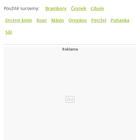
Použité suroviny:
Brambory
Česnek
Cibule
Drcený kmín
Kopr
Máslo
Oregáno
Petržel
Pohanka
Sůl