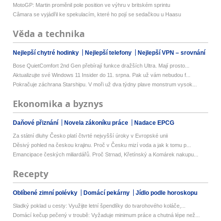
MotoGP: Martin proměnil pole position ve výhru v britském sprintu
Câmara se vyjádřil ke spekulacím, které ho pojí se sedačkou u Haasu
Věda a technika
Nejlepší chytré hodinky
Nejlepší telefony
Nejlepší VPN – srovnání
Bose QuietComfort 2nd Gen přebírají funkce dražších Ultra. Mají prosto...
Aktualizujte své Windows 11 Insider do 11. srpna. Pak už vám nebudou f...
Pokračuje záchrana Starshipu. V moři už dva týdny plave monstrum vysok...
Ekonomika a byznys
Daňové přiznání
Novela zákoníku práce
Nadace EPCG
Za státní dluhy Česko platí čtvrté nejvyšší úroky v Evropské unii
Děsivý pohled na českou krajinu. Proč v Česku mizí voda a jak k tomu p...
Emancipace českých miliardářů. Proč Strnad, Křetínský a Komárek nakupu...
Recepty
Oblíbené zimní polévky
Domácí pekárny
Jídlo podle horoskopu
Sladký poklad u cesty: Využijte letní špendlíky do tvarohového koláče,...
Domácí kečup pečený v troubě: Vyžaduje minimum práce a chutná lépe než...