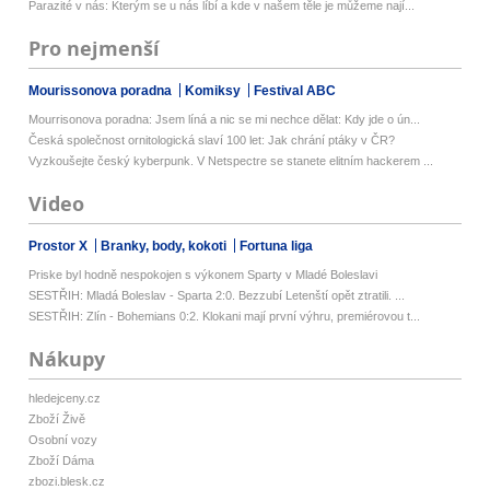
Parazité v nás: Kterým se u nás líbí a kde v našem těle je můžeme nají...
Pro nejmenší
Mourissonova poradna
Komiksy
Festival ABC
Mourrisonova poradna: Jsem líná a nic se mi nechce dělat: Kdy jde o ún...
Česká společnost ornitologická slaví 100 let: Jak chrání ptáky v ČR?
Vyzkoušejte český kyberpunk. V Netspectre se stanete elitním hackerem ...
Video
Prostor X
Branky, body, kokoti
Fortuna liga
Priske byl hodně nespokojen s výkonem Sparty v Mladé Boleslavi
SESTŘIH: Mladá Boleslav - Sparta 2:0. Bezzubí Letenští opět ztratili. ...
SESTŘIH: Zlín - Bohemians 0:2. Klokani mají první výhru, premiérovou t...
Nákupy
hledejceny.cz
Zboží Živě
Osobní vozy
Zboží Dáma
zbozi.blesk.cz