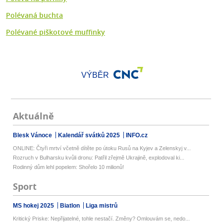
Polévaná buchta
Polévané piškotové muffinky
VÝBĚR
Aktuálně
Blesk Vánoce
Kalendář svátků 2025
INFO.cz
ONLINE: Čtyři mrtví včetně dítěte po útoku Rusů na Kyjev a Zelenskyj v...
Rozruch v Bulharsku kvůli dronu: Patřil zřejmě Ukrajině, explodoval ki...
Rodinný dům lehl popelem: Shořelo 10 milionů!
Sport
MS hokej 2025
Biatlon
Liga mistrů
Kritický Priske: Nepřijatelné, tohle nestačí. Změny? Omlouvám se, nedo...