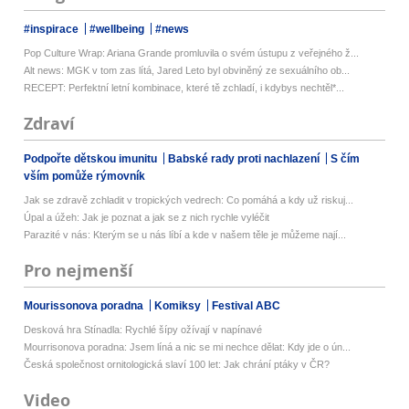
#inspirace
#wellbeing
#news
Pop Culture Wrap: Ariana Grande promluvila o svém ústupu z veřejného ž...
Alt news: MGK v tom zas lítá, Jared Leto byl obviněný ze sexuálního ob...
RECEPT: Perfektní letní kombinace, které tě zchladí, i kdybys nechtěl*...
Zdraví
Podpořte dětskou imunitu
Babské rady proti nachlazení
S čím
vším pomůže rýmovník
Jak se zdravě zchladit v tropických vedrech: Co pomáhá a kdy už riskuj...
Úpal a úžeh: Jak je poznat a jak se z nich rychle vyléčit
Parazité v nás: Kterým se u nás líbí a kde v našem těle je můžeme nají...
Pro nejmenší
Mourissonova poradna
Komiksy
Festival ABC
Desková hra Stínadla: Rychlé šípy ožívají v napínavé
Mourrisonova poradna: Jsem líná a nic se mi nechce dělat: Kdy jde o ún...
Česká společnost ornitologická slaví 100 let: Jak chrání ptáky v ČR?
Video