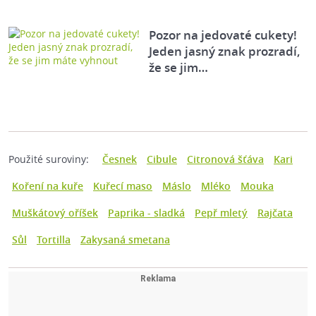
Pozor na jedovaté cukety!
Jeden jasný znak prozradí,
že se jim…
Použité suroviny:
Česnek
Cibule
Citronová šťáva
Kari
Koření na kuře
Kuřecí maso
Máslo
Mléko
Mouka
Muškátový oříšek
Paprika - sladká
Pepř mletý
Rajčata
Sůl
Tortilla
Zakysaná smetana