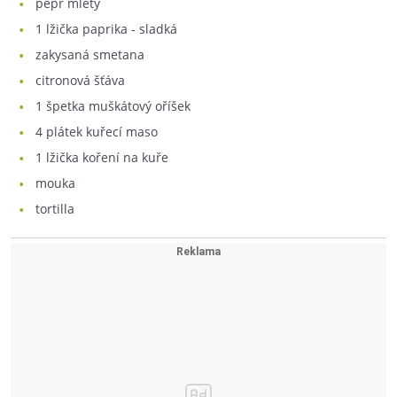
pepř mletý
1
lžička paprika - sladká
zakysaná smetana
citronová šťáva
1
špetka muškátový oříšek
4
plátek kuřecí maso
1
lžička koření na kuře
mouka
tortilla