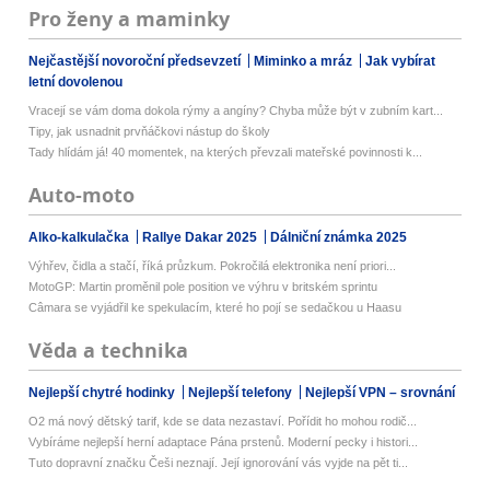
Pro ženy a maminky
Nejčastější novoroční předsevzetí
Miminko a mráz
Jak vybírat
letní dovolenou
Vracejí se vám doma dokola rýmy a angíny? Chyba může být v zubním kart...
Tipy, jak usnadnit prvňáčkovi nástup do školy
Tady hlídám já! 40 momentek, na kterých převzali mateřské povinnosti k...
Auto-moto
Alko-kalkulačka
Rallye Dakar 2025
Dálniční známka 2025
Výhřev, čidla a stačí, říká průzkum. Pokročilá elektronika není priori...
MotoGP: Martin proměnil pole position ve výhru v britském sprintu
Câmara se vyjádřil ke spekulacím, které ho pojí se sedačkou u Haasu
Věda a technika
Nejlepší chytré hodinky
Nejlepší telefony
Nejlepší VPN – srovnání
O2 má nový dětský tarif, kde se data nezastaví. Pořídit ho mohou rodič...
Vybíráme nejlepší herní adaptace Pána prstenů. Moderní pecky i histori...
Tuto dopravní značku Češi neznají. Její ignorování vás vyjde na pět ti...