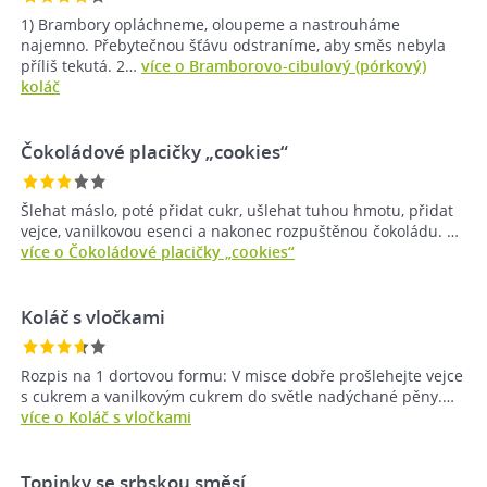
1) Brambory opláchneme, oloupeme a nastrouháme
najemno. Přebytečnou šťávu odstraníme, aby směs nebyla
příliš tekutá. 2…
více o Bramborovo-cibulový (pórkový)
koláč
Čokoládové placičky „cookies“
Šlehat máslo, poté přidat cukr, ušlehat tuhou hmotu, přidat
vejce, vanilkovou esenci a nakonec rozpuštěnou čokoládu. …
více o Čokoládové placičky „cookies“
Koláč s vločkami
Rozpis na 1 dortovou formu: V misce dobře prošlehejte vejce
s cukrem a vanilkovým cukrem do světle nadýchané pěny.…
více o Koláč s vločkami
Topinky se srbskou směsí