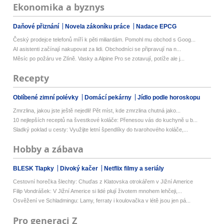
Ekonomika a byznys
Daňové přiznání
Novela zákoníku práce
Nadace EPCG
Český prodejce telefonů míří k pěti miliardám. Pomohl mu obchod s Goog...
AI asistenti začínají nakupovat za lidi. Obchodníci se připravují na n...
Měsíc po požáru ve Zlíně. Vasky a Alpine Pro se zotavují, potíže ale j...
Recepty
Oblíbené zimní polévky
Domácí pekárny
Jídlo podle horoskopu
Zmrzlina, jakou jste ještě nejedli! Pět míst, kde zmrzlina chutná jako...
10 nejlepších receptů na švestkové koláče: Přenesou vás do kuchyně u b...
Sladký poklad u cesty: Využijte letní špendlíky do tvarohového koláče,...
Hobby a zábava
BLESK Tlapky
Divoký kačer
Netflix filmy a seriály
Cestovní horečka šlechty: Chuďas z Klatovska otrokářem v Jižní Americe
Filip Vondrášek: V Jižní Americe si lidé plují životem mnohem lehčeji,...
Osvěžení ve Schladmingu: Lamy, ferraty i koulovačka v létě jsou jen pá...
Pro generaci Z