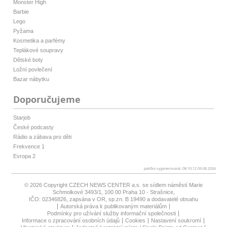
Monster High
Barbie
Lego
Pyžama
Kosmetika a parfémy
Teplákové soupravy
Dětské boty
Ložní povlečení
Bazar nábytku
Doporučujeme
Starjob
České podcasty
Rádio a zábava pro děti
Frekvence 1
Evropa 2
patička vygenerovaná: 08:10:12 09.08.2026
© 2026 Copyright
CZECH NEWS CENTER a.s.
se sídlem náměstí Marie
Schmolkové 3493/1, 100 00 Praha 10 - Strašnice,
IČO: 02346826, zapsána v OR, sp.zn. B 19490 a dodavatelé obsahu
Autorská práva k publikovaným materiálům
Podmínky pro užívání služby informační společnosti
Informace o zpracování osobních údajů
Cookies
Nastavení soukromí