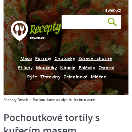
Fitweb.cz
Maso
Pokrmy
Chuťovky
Zdravě i chutně
Přílohy
Moučníky
Nápoje
Polévky
Ostatní
Rýže
Těstoviny
Zeleninové
Mléčné
Recepty Fitweb
Pochoutkové tortily s kuřecím masem
Pochoutkové tortily s
kuřecím masem