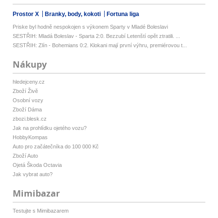
Prostor X
Branky, body, kokoti
Fortuna liga
Priske byl hodně nespokojen s výkonem Sparty v Mladé Boleslavi
SESTŘIH: Mladá Boleslav - Sparta 2:0. Bezzubí Letenští opět ztratili. ...
SESTŘIH: Zlín - Bohemians 0:2. Klokani mají první výhru, premiérovou t...
Nákupy
hledejceny.cz
Zboží Živě
Osobní vozy
Zboží Dáma
zbozi.blesk.cz
Jak na prohlídku ojetého vozu?
HobbyKompas
Auto pro začátečníka do 100 000 Kč
Zboží Auto
Ojetá Škoda Octavia
Jak vybrat auto?
Mimibazar
Testujte s Mimibazarem