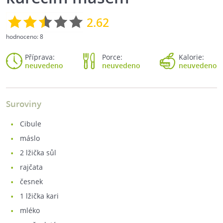
2.62
hodnoceno:
8
Příprava:
Porce:
Kalorie:
neuvedeno
neuvedeno
neuvedeno
Suroviny
cibule
máslo
2
lžička sůl
rajčata
česnek
1
lžička kari
mléko