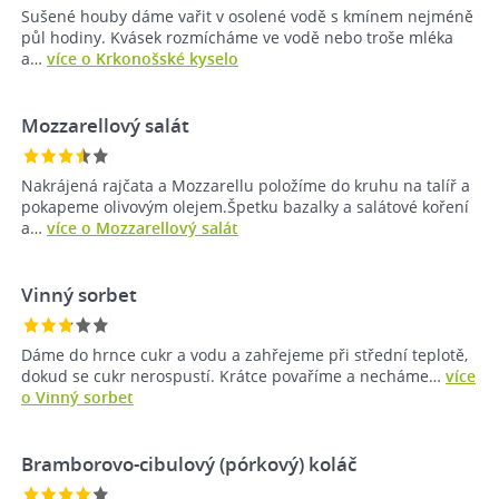
Sušené houby dáme vařit v osolené vodě s kmínem nejméně
půl hodiny. Kvásek rozmícháme ve vodě nebo troše mléka
a…
více o Krkonošské kyselo
Mozzarellový salát
Nakrájená rajčata a Mozzarellu položíme do kruhu na talíř a
pokapeme olivovým olejem.Špetku bazalky a salátové koření
a…
více o Mozzarellový salát
Vinný sorbet
Dáme do hrnce cukr a vodu a zahřejeme při střední teplotě,
dokud se cukr nerospustí. Krátce povaříme a necháme…
více
o Vinný sorbet
Bramborovo-cibulový (pórkový) koláč