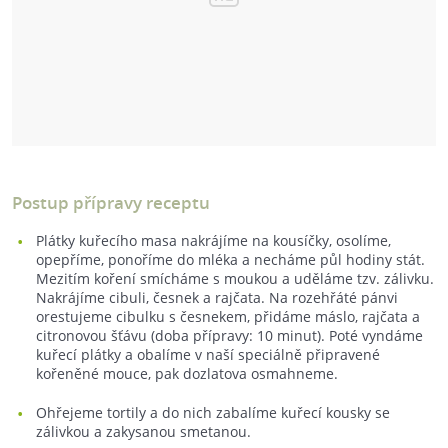
Postup přípravy receptu
Plátky kuřecího masa nakrájíme na kousíčky, osolíme,
opepříme, ponoříme do mléka a necháme půl hodiny stát.
Mezitím koření smícháme s moukou a uděláme tzv. zálivku.
Nakrájíme cibuli, česnek a rajčata. Na rozehřáté pánvi
orestujeme cibulku s česnekem, přidáme máslo, rajčata a
citronovou šťávu (doba přípravy: 10 minut). Poté vyndáme
kuřecí plátky a obalíme v naší speciálně připravené
kořeněné mouce, pak dozlatova osmahneme.
Ohřejeme tortily a do nich zabalíme kuřecí kousky se
zálivkou a zakysanou smetanou.