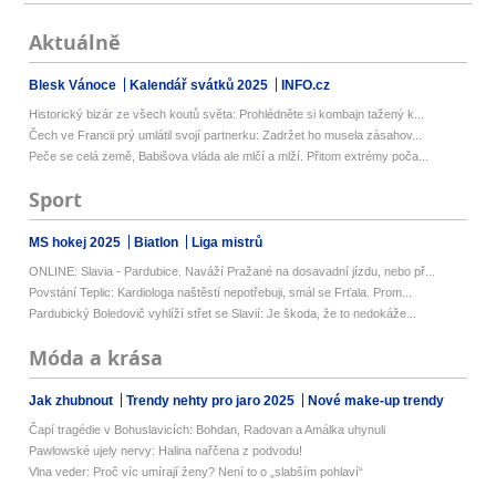
Aktuálně
Blesk Vánoce
Kalendář svátků 2025
INFO.cz
Historický bizár ze všech koutů světa: Prohlédněte si kombajn tažený k...
Čech ve Francii prý umlátil svojí partnerku: Zadržet ho musela zásahov...
Peče se celá země, Babišova vláda ale mlčí a mlží. Přitom extrémy poča...
Sport
MS hokej 2025
Biatlon
Liga mistrů
ONLINE: Slavia - Pardubice. Naváží Pražané na dosavadní jízdu, nebo př...
Povstání Teplic: Kardiologa naštěstí nepotřebuji, smál se Frťala. Prom...
Pardubický Boledovič vyhlíží střet se Slavií: Je škoda, že to nedokáže...
Móda a krása
Jak zhubnout
Trendy nehty pro jaro 2025
Nové make-up trendy
Čapí tragédie v Bohuslavicích: Bohdan, Radovan a Amálka uhynuli
Pawlowské ujely nervy: Halina nařčena z podvodu!
Vlna veder: Proč víc umírají ženy? Není to o „slabším pohlaví“