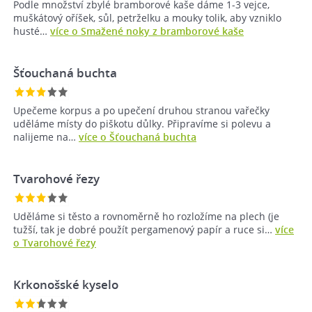
Podle množství zbylé bramborové kaše dáme 1-3 vejce,
muškátový oříšek, sůl, petrželku a mouky tolik, aby vzniklo
husté…
více o Smažené noky z bramborové kaše
Šťouchaná buchta
Upečeme korpus a po upečení druhou stranou vařečky
uděláme místy do piškotu důlky. Připravíme si polevu a
nalijeme na…
více o Šťouchaná buchta
Tvarohové řezy
Uděláme si těsto a rovnoměrně ho rozložíme na plech (je
tužší, tak je dobré použít pergamenový papír a ruce si…
více
o Tvarohové řezy
Krkonošské kyselo