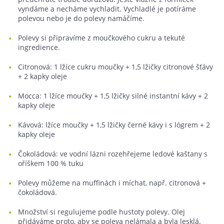
vyndáme a necháme vychladit. Vychladlé je potíráme
polevou nebo je do polevy namáčíme.
Polevy si připravíme z moučkového cukru a tekuté
ingredience.
Citronová: 1 lžíce cukru moučky + 1,5 lžičky citronové šťávy
+ 2 kapky oleje
Mocca: 1 lžíce moučky + 1,5 lžičky silné instantní kávy + 2
kapky oleje
Kávová: lžíce moučky + 1,5 lžičky černé kávy i s lógrem + 2
kapky oleje
Čokoládová: ve vodní lázni rozehřejeme ledové kaštany s
oříškem 100 % tuku
Polevy můžeme na muffinách i míchat, např. citronová +
čokoládová.
Množství si regulujeme podle hustoty polevy. Olej
přidáváme proto, aby se poleva nelámala a byla lesklá.