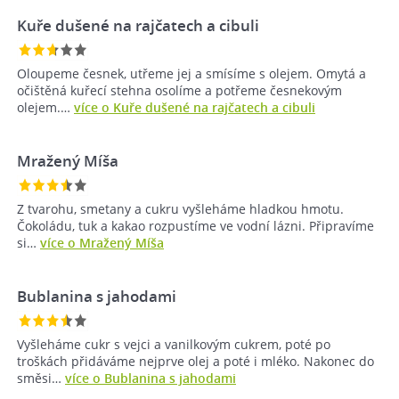
Kuře dušené na rajčatech a cibuli
Oloupeme česnek, utřeme jej a smísíme s olejem. Omytá a
očištěná kuřecí stehna osolíme a potřeme česnekovým
olejem.…
více o Kuře dušené na rajčatech a cibuli
Mražený Míša
Z tvarohu, smetany a cukru vyšleháme hladkou hmotu.
Čokoládu, tuk a kakao rozpustíme ve vodní lázni. Připravíme
si…
více o Mražený Míša
Bublanina s jahodami
Vyšleháme cukr s vejci a vanilkovým cukrem, poté po
troškách přidáváme nejprve olej a poté i mléko. Nakonec do
směsi…
více o Bublanina s jahodami