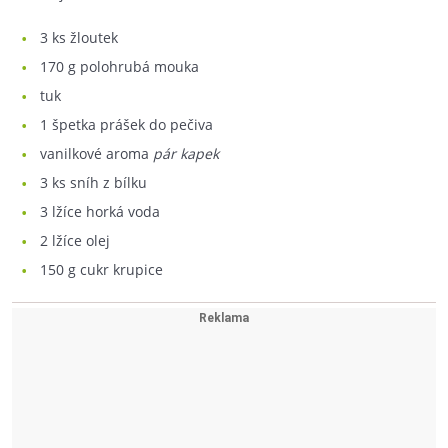
3
ks žloutek
170
g polohrubá mouka
tuk
1
špetka prášek do pečiva
vanilkové aroma
pár kapek
3
ks sníh z bílku
3
lžíce horká voda
2
lžíce olej
150
g cukr krupice