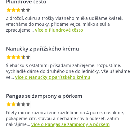
Plundrové těsto
Z droždí, cukru a trošky vlažného mléka uděláme kvásek,
vmícháme do mouky, přidáme vejce, mléko a sůl a
zpracujeme…
více o Plundrové těsto
Nanučky z pařížského krému
Šlehačku s ostatními přísadami zahřejeme, rozpustíme.
Vychladlé dáme do druhého dne do ledničky. Vše ušleháme
ve…
více o Nanučky z pařížského krému
Pangas se žampiony a pórkem
Filety mírně rozmražené rozdělíme na 4 porce, nasolíme,
pokapeme citr. šťávou a necháme chvíli odležet. Zatím
nakrájíme…
více o Pangas se žampiony a pórkem