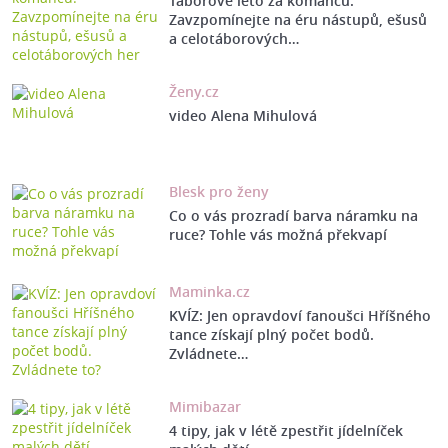
Táborové léto za komančů:
Zavzpomínejte na éru nástupů, ešusů
a celotáborových…
Ženy.cz
video Alena Mihulová
Blesk pro ženy
Co o vás prozradí barva náramku na
ruce? Tohle vás možná překvapí
Maminka.cz
KVÍZ: Jen opravdoví fanoušci Hříšného
tance získají plný počet bodů.
Zvládnete…
Mimibazar
4 tipy, jak v létě zpestřit jídelníček