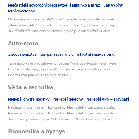
Nejčastější novoroční předsevzetí
Miminko a mráz
Jak vybírat
letní dovolenou
Máte doma papriky a rajčata? Tyhle 4 recepty na lečo budete vařit celé...
„Mám ošklivé dítě.“ Tabu, o kterém rodiče mlčí. Psycholožka vysvětluje...
Jak přimět dítě, aby lezlo po čtyřech a proč je to tak důležité? Porad...
Auto-moto
Alko-kalkulačka
Rallye Dakar 2025
Dálniční známka 2025
Tahle motorka je proti zdravému rozumu. Má litrový dvoutaktní osmivále...
Co ukazují statistiky pojišťoven? Jsou přesnější než ty policejní a ve...
Gasly: Nová pravidla zašla příliš daleko
Věda a technika
Nejlepší chytré hodinky
Nejlepší telefony
Nejlepší VPN – srovnání
Recenze filmu Zmrzlinář. Hitchcockovi Ptáci s dětmi, zmrzlinou a podst...
Recenze filmu Zmrzlinář. Hitchcockovi Ptáci s dětmi, zmrzlinou a podst...
Jak vznikla jazyková mapa. Vytvořili jsme v Claude Code agentní systém...
Ekonomika a byznys