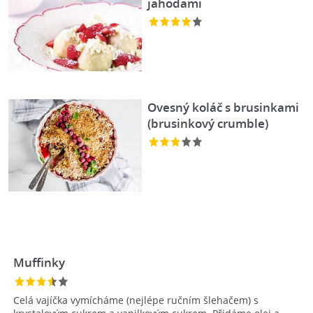
jahodami
Ovesný koláč s brusinkami
(brusinkový crumble)
Muffinky
Celá vajíčka vymícháme (nejlépe ručním šlehačem) s