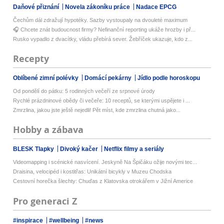
Daňové přiznání
Novela zákoníku práce
Nadace EPCG
Čechům dál zdražují hypotéky. Sazby vystoupaly na dvouleté maximum
🎧 Chcete znát budoucnost firmy? Nefinanční reporting ukáže hrozby i př...
Rusko vypadlo z dvacítky, vládu přebírá sever. Žebříček ukazuje, kdo z...
Recepty
Oblíbené zimní polévky
Domácí pekárny
Jídlo podle horoskopu
Od pondělí do pátku: 5 rodinných večeří ze srpnové úrody
Rychlé prázdninové obědy či večeře: 10 receptů, se kterými uspějete i ...
Zmrzlina, jakou jste ještě nejedli! Pět míst, kde zmrzlina chutná jako...
Hobby a zábava
BLESK Tlapky
Divoký kačer
Netflix filmy a seriály
Videomapping i scénické nasvícení. Jeskyně Na Špičáku ožije novými tec...
Draisina, velocipéd i kostitřas: Unikátní bicykly v Muzeu Chodska
Cestovní horečka šlechty: Chuďas z Klatovska otrokářem v Jižní Americe
Pro generaci Z
#inspirace
#wellbeing
#news