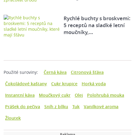
Rychlé buchty s broskvemi:
5 receptů na sladké letní
moučníky,…
Použité suroviny:
Černá káva
Citronová šťáva
Čokoládové kaštany
Cukr krupice
Horká voda
Instantní káva
Moučkový cukr
Olej
Polohrubá mouka
Prášek do pečiva
Sníh z bílku
Tuk
Vanilkové aroma
Žloutek