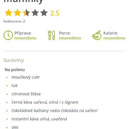
2.5
hodnoceno:
2
Příprava:
Porce:
Kalorie:
neuvedeno
neuvedeno
neuvedeno
Suroviny
Na polevu
moučkový cukr
tuk
citronová šťáva
černá káva
vařená, silná i s lógrem
čokoládové kaštany
nebo čokoláda na vaření
instantní káva
silná, uvařená
olej