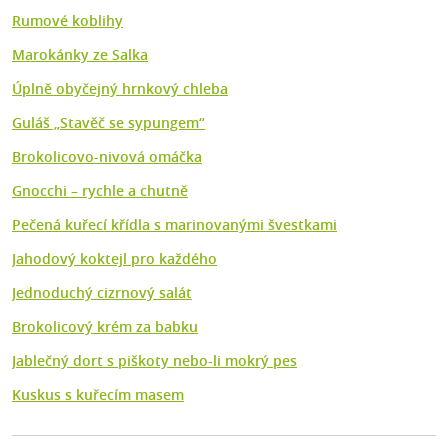
Rumové koblihy
Marokánky ze Salka
Úplně obyčejný hrnkový chleba
Guláš „Stavěč se sypungem“
Brokolicovo-nivová omáčka
Gnocchi – rychle a chutně
Pečená kuřecí křídla s marinovanými švestkami
Jahodový koktejl pro každého
Jednoduchý cizrnový salát
Brokolicový krém za babku
Jablečný dort s piškoty nebo-li mokrý pes
Kuskus s kuřecím masem