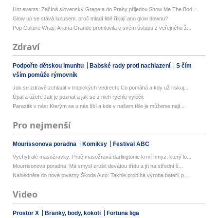
Hot events: Začíná slovenský Grape a do Prahy přijedou Show Me The Bod...
Glow up se stává luxusem, proč mladí lidé říkají ano glow downu?
Pop Culture Wrap: Ariana Grande promluvila o svém ústupu z veřejného ž...
Zdraví
Podpořte dětskou imunitu
Babské rady proti nachlazení
S čím
vším pomůže rýmovník
Jak se zdravě zchladit v tropických vedrech: Co pomáhá a kdy už riskuj...
Úpal a úžeh: Jak je poznat a jak se z nich rychle vyléčit
Parazité v nás: Kterým se u nás líbí a kde v našem těle je můžeme nají...
Pro nejmenší
Mourissonova poradna
Komiksy
Festival ABC
Vychytralé masožravky: Proč masožravá darlingtonie krmí hmyz, který lo...
Mourrisonova poradna: Má smysl zrušit devátou třídu a jít na střední š...
Nahlédněte do nové továrny Škoda Auto: Takhle probíhá výroba baterií p...
Video
Prostor X
Branky, body, kokoti
Fortuna liga