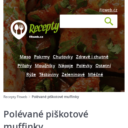
Fitweb.cz
Maso
Pokrmy
Chuťovky
Zdravě i chutně
Přílohy
Moučníky
Nápoje
Polévky
Ostatní
Rýže
Těstoviny
Zeleninové
Mléčné
Recepty Fitweb
Polévané piškotové muffinky
Polévané piškotové
muffinky