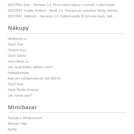
SESTŘIH: Artis - Olomouc 1:2. První výhra Sigmy v sezoně, o třech bode...
SESTŘIH: Hradec Králové - Baník 2:1. Ostrava po vyloučení Skyby dohráv...
SESTŘIH: Jablonec - Slovácko 1:0. Celkem padly tři červené karty, dalš...
Nákupy
hledejceny.cz
Zboží Živě
Osobní vozy
Zboží Dáma
zbozi.blesk.cz
Jak na prohlídku ojetého vozu?
HobbyKompas
Auto pro začátečníka do 100 000 Kč
Zboží Auto
Ojetá Škoda Octavia
Jak vybrat auto?
Mimibazar
Testujte s Mimibazarem
Monster High
Barbie