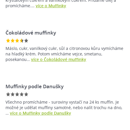
krystalovým cukrem a vanilkovým cukrem. Přidáme olej a
promícháme.…
více o Muffinky
Čokoládové muffinky
Máslo, cukr, vanilkový cukr, sůl a citronovou kůru vymícháme
na hladký krém. Potom vmícháme vejce, smetanu,
posekanou…
více o Čokoládové muffinky
Muffinky podle Danušky
Všechno promícháme - suroviny vystačí na 24 ks muffin. Je
možné je udělat muffiny samotné, nebo nalít trochu na dno,
…
více o Muffinky podle Danušky