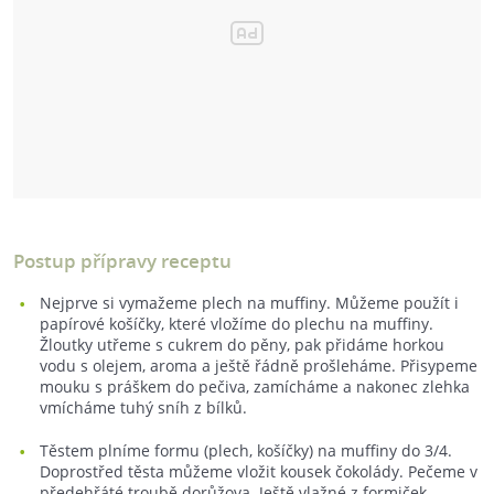
Postup přípravy receptu
Nejprve si vymažeme plech na muffiny. Můžeme použít i
papírové košíčky, které vložíme do plechu na muffiny.
Žloutky utřeme s cukrem do pěny, pak přidáme horkou
vodu s olejem, aroma a ještě řádně prošleháme. Přisypeme
mouku s práškem do pečiva, zamícháme a nakonec zlehka
vmícháme tuhý sníh z bílků.
Těstem plníme formu (plech, košíčky) na muffiny do 3/4.
Doprostřed těsta můžeme vložit kousek čokolády. Pečeme v
předehřáté troubě dorůžova. Ještě vlažné z formiček