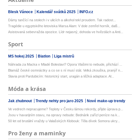
Blesk Vánoce
Kalendář svátků 2025
INFO.cz
Dámy tančící na stolech i v ulicích a alkohol tekl proudem. Tak radost...
Tragédie u egyptského letoviska Marsa Alam: V dole zemřel horník, dalš...
Asistovaná sebevražda opozice. Lídr nejasný, dohoda ve hvězdách a Anti...
Sport
MS hokej 2025
Biatlon
Liga mistrů
Náhrada za Macka v Mladé Boleslavi? Opora Vlašimi to nebude, přichází ...
Blamáž české osmnáctky a co se s ní musí stát. Velká zkouška, pranýř n...
Slavia proti Pardubicím: historický start, uragán a těžká adaptace. Al...
Móda a krása
Jak zhubnout
Trendy nehty pro jaro 2025
Nové make-up trendy
Ve vedrech nepracujeme? Teploty v Česku lámou rekordy, přijde úprava p...
Jsou v havarijním stavu, na opravy nebude: Bednárik zařízl peníze na k...
50 let od brutální vraždy u Valašských Klobouk: Těla dívek Somora ukry...
Pro ženy a maminky