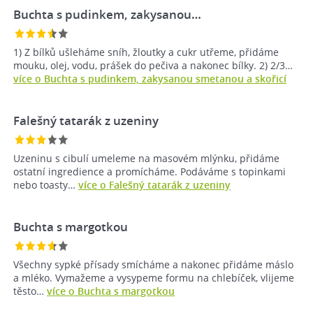
Buchta s pudinkem, zakysanou…
1) Z bílků ušleháme sníh, žloutky a cukr utřeme, přidáme
mouku, olej, vodu, prášek do pečiva a nakonec bílky. 2) 2/3…
více o Buchta s pudinkem, zakysanou smetanou a skořicí
Falešný tatarák z uzeniny
Uzeninu s cibulí umeleme na masovém mlýnku, přidáme
ostatní ingredience a promícháme. Podáváme s topinkami
nebo toasty…
více o Falešný tatarák z uzeniny
Buchta s margotkou
Všechny sypké přísady smícháme a nakonec přidáme máslo
a mléko. Vymažeme a vysypeme formu na chlebíček, vlijeme
těsto…
více o Buchta s margotkou