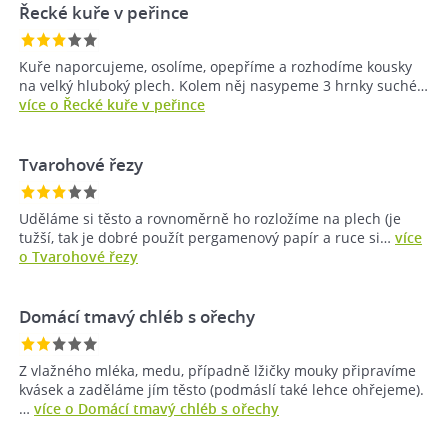
Řecké kuře v peřince
Kuře naporcujeme, osolíme, opepříme a rozhodíme kousky
na velký hluboký plech. Kolem něj nasypeme 3 hrnky suché…
více o Řecké kuře v peřince
Tvarohové řezy
Uděláme si těsto a rovnoměrně ho rozložíme na plech (je
tužší, tak je dobré použít pergamenový papír a ruce si…
více
o Tvarohové řezy
Domácí tmavý chléb s ořechy
Z vlažného mléka, medu, případně lžičky mouky připravíme
kvásek a zaděláme jím těsto (podmáslí také lehce ohřejeme).
…
více o Domácí tmavý chléb s ořechy