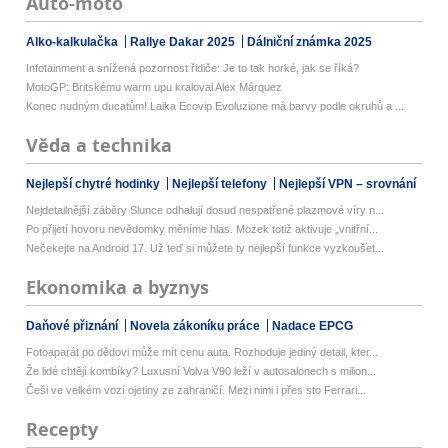
Auto-moto
Alko-kalkulačka
Rallye Dakar 2025
Dálniční známka 2025
Infotainment a snížená pozornost řidiče: Je to tak horké, jak se říká?
MotoGP: Britskému warm upu kraloval Alex Márquez
Konec nudným ducatům! Laika Ecovip Evoluzione má barvy podle okruhů a ...
Věda a technika
Nejlepší chytré hodinky
Nejlepší telefony
Nejlepší VPN – srovnání
Nejdetailnější záběry Slunce odhalují dosud nespatřené plazmové víry n...
Po přijetí hovoru nevědomky měníme hlas. Mozek totiž aktivuje „vnitřní...
Nečekejte na Android 17. Už teď si můžete ty nejlepší funkce vyzkoušet...
Ekonomika a byznys
Daňové přiznání
Novela zákoníku práce
Nadace EPCG
Fotoaparát po dědovi může mít cenu auta. Rozhoduje jediný detail, kter...
Že lidé chtějí kombíky? Luxusní Volva V90 leží v autosalonech s milion...
Češi ve velkém vozí ojetiny ze zahraničí. Mezi nimi i přes sto Ferrari...
Recepty