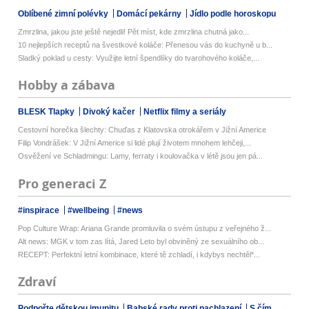
Oblíbené zimní polévky
Domácí pekárny
Jídlo podle horoskopu
Zmrzlina, jakou jste ještě nejedli! Pět míst, kde zmrzlina chutná jako...
10 nejlepších receptů na švestkové koláče: Přenesou vás do kuchyně u b...
Sladký poklad u cesty: Využijte letní špendlíky do tvarohového koláče,...
Hobby a zábava
BLESK Tlapky
Divoký kačer
Netflix filmy a seriály
Cestovní horečka šlechty: Chuďas z Klatovska otrokářem v Jižní Americe
Filip Vondrášek: V Jižní Americe si lidé plují životem mnohem lehčeji,...
Osvěžení ve Schladmingu: Lamy, ferraty i koulovačka v létě jsou jen pá...
Pro generaci Z
#inspirace
#wellbeing
#news
Pop Culture Wrap: Ariana Grande promluvila o svém ústupu z veřejného ž...
Alt news: MGK v tom zas lítá, Jared Leto byl obviněný ze sexuálního ob...
RECEPT: Perfektní letní kombinace, které tě zchladí, i kdybys nechtěl*...
Zdraví
Podpořte dětskou imunitu
Babské rady proti nachlazení
S čím