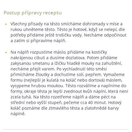
Postup přípravy receptu
Všechny přísady na těsto smícháme dohromady v míse a
rukou uhněteme těsto. Těsto je hotové, když se nelepí, dle
potřeby přidáme ještě trošičku vody. Necháme odpočinout
a zatím si připravíme náplň.
Na náplň rozpustíme máslo, přidáme na kostičky
nakrájenou cibuli a dusíme dozlatova. Potom přidáme
zakysanou smetanu a lžičku hladké mouky na zahuštění,
necháme přejít varem. Po vychladnutí této směsi
přimícháme žloutky a dochutíme solí, pepřem. Vymažeme
formu (nejlepší je kulatá na koláč nebo dortová) máslem,
vysypeme hrubou moukou. Těsto rozválíme a naplníme do
formy, okraje těsta je lepší zvednout kvůli náplni, která není
zcela tuhá. Na těsto rozetřeme náplň a dáme péct na
střední nebo vyšší stupeň, pečeme cca 40 minut. Hotový
koláč poznáme dle ztmavlého těsta a zlatohnědé barvy
náplně.