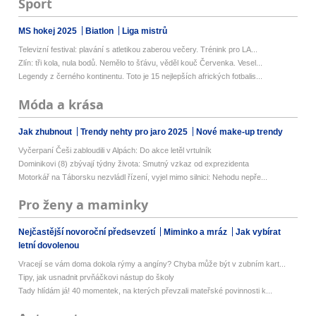
Sport
MS hokej 2025
Biatlon
Liga mistrů
Televizní festival: plavání s atletikou zaberou večery. Trénink pro LA...
Zlín: tři kola, nula bodů. Nemělo to šťávu, věděl kouč Červenka. Vesel...
Legendy z černého kontinentu. Toto je 15 nejlepších afrických fotbalis...
Móda a krása
Jak zhubnout
Trendy nehty pro jaro 2025
Nové make-up trendy
Vyčerpaní Češi zabloudili v Alpách: Do akce letěl vrtulník
Dominikovi (8) zbývají týdny života: Smutný vzkaz od exprezidenta
Motorkář na Táborsku nezvládl řízení, vyjel mimo silnici: Nehodu nepře...
Pro ženy a maminky
Nejčastější novoroční předsevzetí
Miminko a mráz
Jak vybírat
letní dovolenou
Vracejí se vám doma dokola rýmy a angíny? Chyba může být v zubním kart...
Tipy, jak usnadnit prvňáčkovi nástup do školy
Tady hlídám já! 40 momentek, na kterých převzali mateřské povinnosti k...