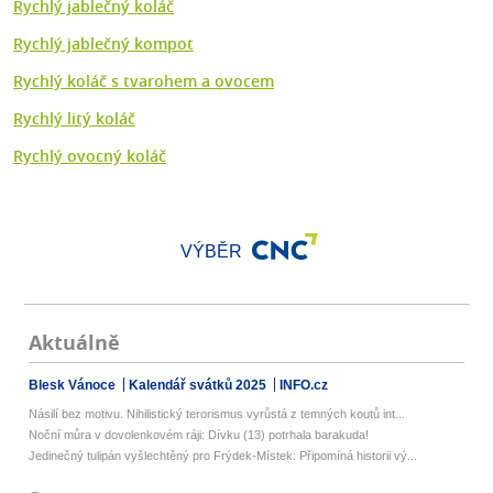
Rychlý jablečný koláč
Rychlý jablečný kompot
Rychlý koláč s tvarohem a ovocem
Rychlý litý koláč
Rychlý ovocný koláč
VÝBĚR
Aktuálně
Blesk Vánoce
Kalendář svátků 2025
INFO.cz
Násilí bez motivu. Nihilistický terorismus vyrůstá z temných koutů int...
Noční můra v dovolenkovém ráji: Dívku (13) potrhala barakuda!
Jedinečný tulipán vyšlechtěný pro Frýdek-Místek: Připomíná historii vý...