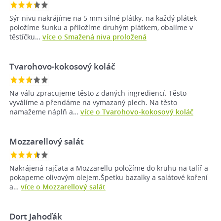
Sýr nivu nakrájíme na 5 mm silné plátky. na každý plátek
položíme šunku a přiložíme druhým plátkem, obalíme v
těstíčku…
více o Smažená niva proložená
Tvarohovo-kokosový koláč
Na válu zpracujeme těsto z daných ingrediencí. Těsto
vyválíme a přendáme na vymazaný plech. Na těsto
namažeme náplň a…
více o Tvarohovo-kokosový koláč
Mozzarellový salát
Nakrájená rajčata a Mozzarellu položíme do kruhu na talíř a
pokapeme olivovým olejem.Špetku bazalky a salátové koření
a…
více o Mozzarellový salát
Dort Jahoďák