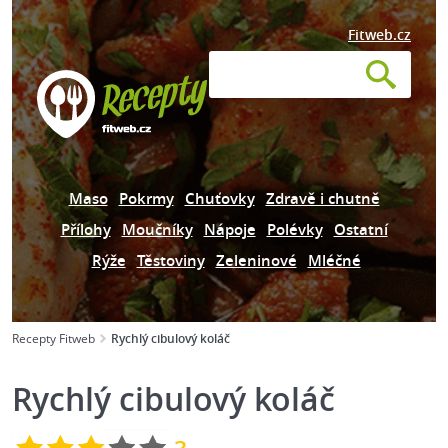
Fitweb.cz
Maso
Pokrmy
Chuťovky
Zdravě i chutně
Přílohy
Moučníky
Nápoje
Polévky
Ostatní
Rýže
Těstoviny
Zeleninové
Mléčné
Recepty Fitweb
Rychlý cibulový koláč
Rychlý cibulový koláč