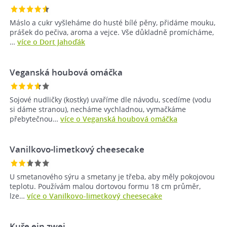
Máslo a cukr vyšleháme do husté bílé pěny, přidáme mouku,
prášek do pečiva, aroma a vejce. Vše důkladně promícháme,
…
více o Dort Jahoďák
Veganská houbová omáčka
Sojové nudličky (kostky) uvaříme dle návodu, scedíme (vodu
si dáme stranou), necháme vychladnou, vymačkáme
přebytečnou…
více o Veganská houbová omáčka
Vanilkovo-limetkový cheesecake
U smetanového sýru a smetany je třeba, aby měly pokojovou
teplotu. Používám malou dortovou formu 18 cm průměr,
lze…
více o Vanilkovo-limetkový cheesecake
Kuře ein zwei