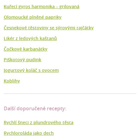
Kuřecí gyros harmonika – grilovaná
Olomoucké plněné papriky
Česnekové těstoviny se sýrovými rajčátky
Likér z ledových kaštanů
Čočkové karbanátky
Piškotový pudink
Jogurtový koláč s ovocem
Koblihy
Další doporučené recepty:
Rychlí šneci z plundrového těsta
Rychloroláda jako dech