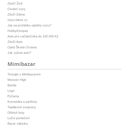
Zboží Živě
Osobní vozy
Zboží Dáma
zbozi.blesk.cz
Jak na prohlídku ojetého vozu?
HobbyKompas
Auto pro začátečníka do 100 000 Kč
Zboží Auto
Ojetá Škoda Octavia
Jak vybrat auto?
Mimibazar
Testujte s Mimibazarem
Monster High
Barbie
Lego
Pyžama
Kosmetika a parfémy
Teplákové soupravy
Dětské boty
Ložní povlečení
Bazar nábytku