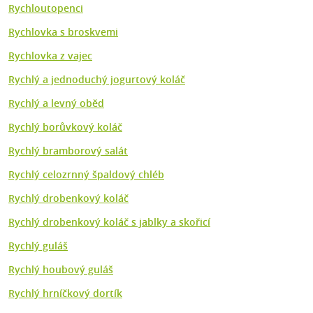
Rychloutopenci
Rychlovka s broskvemi
Rychlovka z vajec
Rychlý a jednoduchý jogurtový koláč
Rychlý a levný oběd
Rychlý borůvkový koláč
Rychlý bramborový salát
Rychlý celozrnný špaldový chléb
Rychlý drobenkový koláč
Rychlý drobenkový koláč s jablky a skořicí
Rychlý guláš
Rychlý houbový guláš
Rychlý hrníčkový dortík