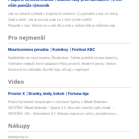
vším pomůže rýmovník
Jak se zdravě zchladit v tropických vedrech: Co pomáhá a kdy už riskuj...
Úpal a úžeh: Jak je poznat a jak se z nich rychle vyléčit
Parazité v nás: Kterým se u nás líbí a kde v našem těle je můžeme nají...
Pro nejmenší
Mourissonova poradna
Komiksy
Festival ABC
Nahlédněte do nové továrny Škoda Auto: Takhle probíhá výroba baterií p...
Vybíráme nejlepší herní adaptace Pána prstenů. Moderní pecky i histori...
Desková hra Stínadla: Rychlé šípy ožívají v napínavé
Video
Prostor X
Branky, body, kokoti
Fortuna liga
Priske byl hodně nespokojen s výkonem Sparty v Mladé Boleslavi
SESTŘIH: Mladá Boleslav - Sparta 2:0. Bezzubí Letenští opět ztratili. ...
SESTŘIH: Zlín - Bohemians 0:2. Klokani mají první výhru, premiérovou t...
Nákupy
hledejceny.cz