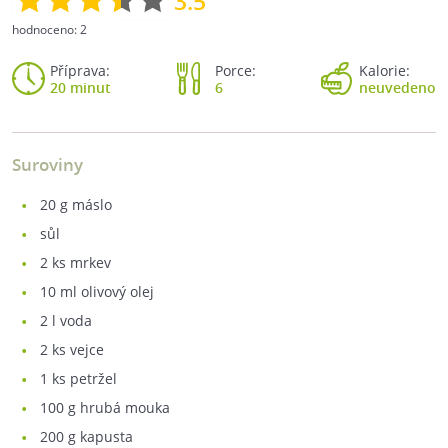
3.5
hodnoceno:
2
Příprava:
Porce:
Kalorie:
20 minut
6
neuvedeno
Suroviny
20
g máslo
sůl
2
ks mrkev
10
ml olivový olej
2
l voda
2
ks vejce
1
ks petržel
100
g hrubá mouka
200
g kapusta