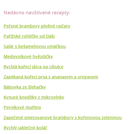
Nedávno navštívené recepty:
Pečené brambory plněné rajčaty
Pařížské rohlíčky od Dáši
Salát s bešamelovou omáčkou
Medovníkové hvězdičky
Rychlá kuřecí játra na cibulce
Zapékaná kuřecí prsa s ananasem a oreganem
Bábovka ze šlehačky
Kynuté knedlíky z mikrovlnky
Perníkové muffiny
Zapečené smetovanové brambory s kořenovou zeleninou
Rychlý jablečný koláč