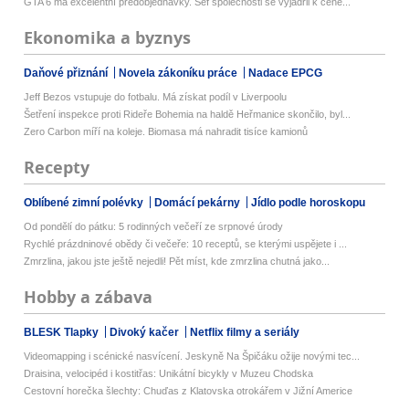
GTA 6 má excelentní předobjednávky. Šéf společnosti se vyjádřil k ceně...
Ekonomika a byznys
Daňové přiznání
Novela zákoníku práce
Nadace EPCG
Jeff Bezos vstupuje do fotbalu. Má získat podíl v Liverpoolu
Šetření inspekce proti Rideře Bohemia na haldě Heřmanice skončilo, byl...
Zero Carbon míří na koleje. Biomasa má nahradit tisíce kamionů
Recepty
Oblíbené zimní polévky
Domácí pekárny
Jídlo podle horoskopu
Od pondělí do pátku: 5 rodinných večeří ze srpnové úrody
Rychlé prázdninové obědy či večeře: 10 receptů, se kterými uspějete i ...
Zmrzlina, jakou jste ještě nejedli! Pět míst, kde zmrzlina chutná jako...
Hobby a zábava
BLESK Tlapky
Divoký kačer
Netflix filmy a seriály
Videomapping i scénické nasvícení. Jeskyně Na Špičáku ožije novými tec...
Draisina, velocipéd i kostitřas: Unikátní bicykly v Muzeu Chodska
Cestovní horečka šlechty: Chuďas z Klatovska otrokářem v Jižní Americe