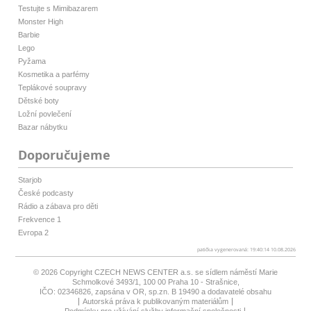
Testujte s Mimibazarem
Monster High
Barbie
Lego
Pyžama
Kosmetika a parfémy
Teplákové soupravy
Dětské boty
Ložní povlečení
Bazar nábytku
Doporučujeme
Starjob
České podcasty
Rádio a zábava pro děti
Frekvence 1
Evropa 2
patička vygenerovaná: 19:40:14 10.08.2026
© 2026 Copyright
CZECH NEWS CENTER a.s.
se sídlem náměstí Marie
Schmolkové 3493/1, 100 00 Praha 10 - Strašnice,
IČO: 02346826, zapsána v OR, sp.zn. B 19490 a dodavatelé obsahu
Autorská práva k publikovaným materiálům
Podmínky pro užívání služby informační společnosti