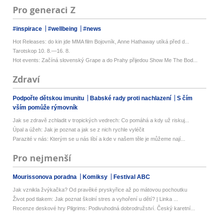
Pro generaci Z
#inspirace
#wellbeing
#news
Hot Releases: do kin jde MMA film Bojovník, Anne Hathaway utíká před d...
Tarotskop 10. 8.—16. 8.
Hot events: Začíná slovenský Grape a do Prahy přijedou Show Me The Bod...
Zdraví
Podpořte dětskou imunitu
Babské rady proti nachlazení
S čím
vším pomůže rýmovník
Jak se zdravě zchladit v tropických vedrech: Co pomáhá a kdy už riskuj...
Úpal a úžeh: Jak je poznat a jak se z nich rychle vyléčit
Parazité v nás: Kterým se u nás líbí a kde v našem těle je můžeme nají...
Pro nejmenší
Mourissonova poradna
Komiksy
Festival ABC
Jak vznikla žvýkačka? Od pravěké pryskyřice až po mátovou pochoutku
Život pod tlakem: Jak poznat školní stres a vyhoření u dětí? | Linka ...
Recenze deskové hry Pilgrims: Podivuhodná dobrodružství. Český karetní...