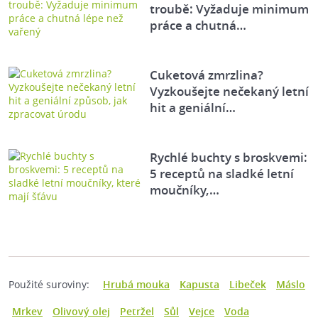
troubě: Vyžaduje minimum
práce a chutná…
Cuketová zmrzlina?
Vyzkoušejte nečekaný letní
hit a geniální…
Rychlé buchty s broskvemi:
5 receptů na sladké letní
moučníky,…
Použité suroviny:
Hrubá mouka
Kapusta
Libeček
Máslo
Mrkev
Olivový olej
Petržel
Sůl
Vejce
Voda