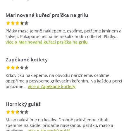
Marinovaná kuřecí prsíčka na grilu
Plátky masa jemně naklepeme, osolíme, potřeme kmínem a
šalvějí. Pokapané necháme několik hodin odležet. Plátky…
více o Marinovaná kuřecí prsíčka na grilu
Zapékané kotlety
Krkovičku naklepeme, na obvodu nařízneme, osolíme,
opepříme a posypeme grilovacím kořením. Na každou porci
položíme…
více o Zapékané kotlety
Hornický guláš
Maso nakrájíme na kostky. Drobně pokrájenou cibuli
zpěníme na sádle, přidáme nasekanou pažitku, maso a
opečeme…
více o Hornický guláš