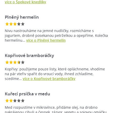
více o Špekové knedlíky
Plněný hermelín
Nivu nastrouháme na jemné nudličky, rozmícháme s
jogurtem, drobně posekanou petrželkou a opepříme. Kolečka
hermelínu…
více o Plněný hermelín
Kopřivové bramboráčky
Kopřivy: použijeme pouze listy, které opláchneme, vhodíme
na pár vteřiv spařit do vroucí vody, ihned zchladíme,
scedíme…
více o Kopřivové bramboráčky
Kuřecí prsíčka v medu
Med rozpustíme v mikrovlnce, přidáme olej, na drobno
nakrájenou cibuli a česnek, zázvor, vegetu a sojovou omáčku.