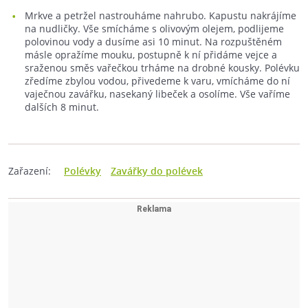
Mrkve a petržel nastrouháme nahrubo. Kapustu nakrájíme
na nudličky. Vše smícháme s olivovým olejem, podlijeme
polovinou vody a dusíme asi 10 minut. Na rozpuštěném
másle opražíme mouku, postupně k ní přidáme vejce a
sraženou směs vařečkou trháme na drobné kousky. Polévku
zředíme zbylou vodou, přivedeme k varu, vmícháme do ní
vaječnou zavářku, nasekaný libeček a osolíme. Vše vaříme
dalších 8 minut.
Zařazení:
Polévky
Zavářky do polévek