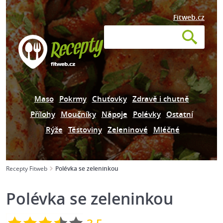
Fitweb.cz
Maso
Pokrmy
Chuťovky
Zdravě i chutně
Přílohy
Moučníky
Nápoje
Polévky
Ostatní
Rýže
Těstoviny
Zeleninové
Mléčné
Recepty Fitweb
Polévka se zeleninkou
Polévka se zeleninkou