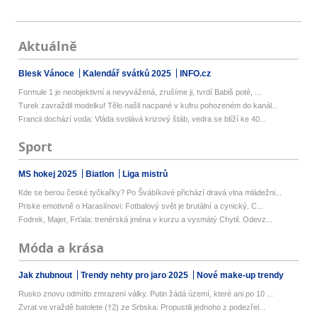
Aktuálně
Blesk Vánoce
Kalendář svátků 2025
INFO.cz
Formule 1 je neobjektivní a nevyvážená, zrušíme ji, tvrdí Babiš poté, ...
Turek zavraždil modelku! Tělo našli nacpané v kufru pohozeném do kanál...
Francii dochází voda: Vláda svolává krizový štáb, vedra se blíží ke 40...
Sport
MS hokej 2025
Biatlon
Liga mistrů
Kde se berou české tyčkařky? Po Švábíkové přichází dravá vlna mládežni...
Priske emotivně o Haraslínovi: Fotbalový svět je brutální a cynický. C...
Fodrek, Majer, Frťala: trenérská jména v kurzu a vysmátý Chytil. Odevz...
Móda a krása
Jak zhubnout
Trendy nehty pro jaro 2025
Nové make-up trendy
Rusko znovu odmítlo zmrazení války. Putin žádá území, které ani po 10 ...
Zvrat ve vraždě batolete (†2) ze Srbska: Propustili jednoho z podezřel...