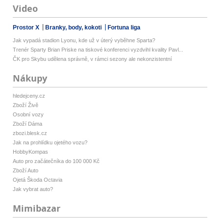
Video
Prostor X
Branky, body, kokoti
Fortuna liga
Jak vypadá stadion Lyonu, kde už v úterý vyběhne Sparta?
Trenér Sparty Brian Priske na tiskové konferenci vyzdvihl kvality Pavl...
ČK pro Skybu udělena správně, v rámci sezony ale nekonzistentní
Nákupy
hledejceny.cz
Zboží Živě
Osobní vozy
Zboží Dáma
zbozi.blesk.cz
Jak na prohlídku ojetého vozu?
HobbyKompas
Auto pro začátečníka do 100 000 Kč
Zboží Auto
Ojetá Škoda Octavia
Jak vybrat auto?
Mimibazar