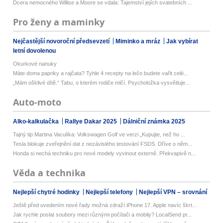
Dcera nemocného Willise a Moore se vdala: Tajemství jejích svatebních ...
Pro ženy a maminky
Nejčastější novoroční předsevzetí
Miminko a mráz
Jak vybírat
letní dovolenou
Okurkové nanuky
Máte doma papriky a rajčata? Tyhle 4 recepty na lečo budete vařit celé...
„Mám ošklivé dítě.“ Tabu, o kterém rodiče mlčí. Psycholožka vysvětluje...
Auto-moto
Alko-kalkulačka
Rallye Dakar 2025
Dálniční známka 2025
Tajný tip Martina Vaculíka: Volkswagen Golf ve verzi „Kupujte, než ho ...
Tesla blokuje zveřejnění dat z nezávislého testování FSDS. Dříve o něm...
Honda si nechá techniku pro nové modely vyvinout externě. Překvapivě n...
Věda a technika
Nejlepší chytré hodinky
Nejlepší telefony
Nejlepší VPN – srovnání
Ještě před uvedením nové řady možná zdraží iPhone 17. Apple navíc škrt...
Jak rychle poslat soubory mezi různými počítači a mobily? LocalSend pr...