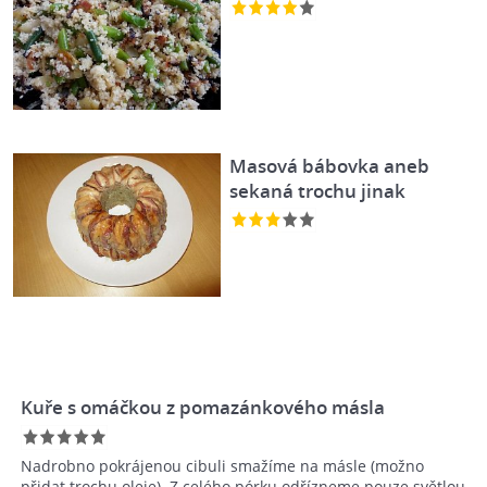
Masová bábovka aneb
sekaná trochu jinak
Kuře s omáčkou z pomazánkového másla
Nadrobno pokrájenou cibuli smažíme na másle (možno
přidat trochu oleje). Z celého pórku odřízneme pouze světlou