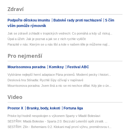
Zdraví
Podpořte dětskou imunitu
Babské rady proti nachlazení
S čím
vším pomůže rýmovník
Jak se zdravě zchladit v tropických vedrech: Co pomáhá a kdy už riskuj...
Úpal a úžeh: Jak je poznat a jak se z nich rychle vyléčit
Parazité v nás: Kterým se u nás líbí a kde v našem těle je můžeme nají...
Pro nejmenší
Mourissonova poradna
Komiksy
Festival ABC
Vybíráme nejlepší herní adaptace Pána prstenů. Moderní pecky i histori...
Desková hra Stínadla: Rychlé šípy ožívají v napínavé
Mourrisonova poradna: Jsem líná a nic se mi nechce dělat: Kdy jde o ún...
Video
Prostor X
Branky, body, kokoti
Fortuna liga
Priske byl hodně nespokojen s výkonem Sparty v Mladé Boleslavi
SESTŘIH: Mladá Boleslav - Sparta 2:0. Bezzubí Letenští opět ztratili. ...
SESTŘIH: Zlín - Bohemians 0:2. Klokani mají první výhru, premiérovou t...