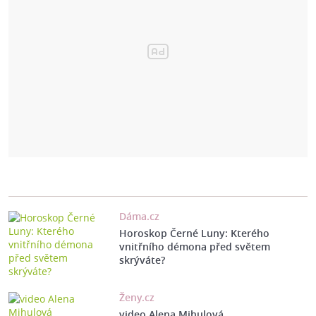
Dáma.cz
Horoskop Černé Luny: Kterého
vnitřního démona před světem
skrýváte?
Ženy.cz
video Alena Mihulová