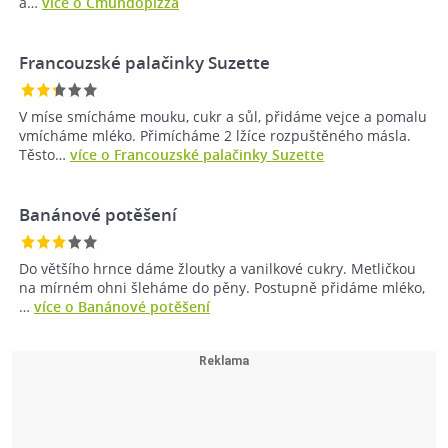
a…
více o Cmundopizza
Francouzské palačinky Suzette
V míse smícháme mouku, cukr a sůl, přidáme vejce a pomalu
vmícháme mléko. Přimícháme 2 lžíce rozpuštěného másla.
Těsto…
více o Francouzské palačinky Suzette
Banánové potěšení
Do většího hrnce dáme žloutky a vanilkové cukry. Metličkou
na mírném ohni šleháme do pěny. Postupně přidáme mléko,
…
více o Banánové potěšení