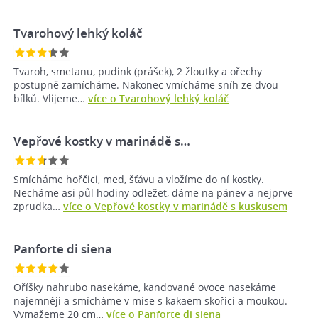
Tvarohový lehký koláč
Tvaroh, smetanu, pudink (prášek), 2 žloutky a ořechy
postupně zamícháme. Nakonec vmícháme sníh ze dvou
bílků. Vlijeme…
více o Tvarohový lehký koláč
Vepřové kostky v marinádě s…
Smícháme hořčici, med, šťávu a vložíme do ní kostky.
Necháme asi půl hodiny odležet, dáme na pánev a nejprve
zprudka…
více o Vepřové kostky v marinádě s kuskusem
Panforte di siena
Oříšky nahrubo nasekáme, kandované ovoce nasekáme
najemněji a smícháme v míse s kakaem skořicí a moukou.
Vymažeme 20 cm…
více o Panforte di siena