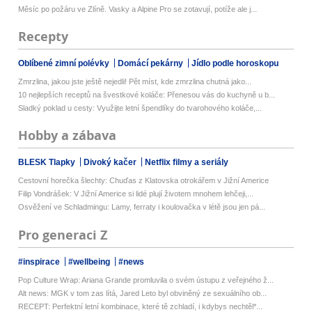
Měsíc po požáru ve Zlíně. Vasky a Alpine Pro se zotavují, potíže ale j...
Recepty
Oblíbené zimní polévky
Domácí pekárny
Jídlo podle horoskopu
Zmrzlina, jakou jste ještě nejedli! Pět míst, kde zmrzlina chutná jako...
10 nejlepších receptů na švestkové koláče: Přenesou vás do kuchyně u b...
Sladký poklad u cesty: Využijte letní špendlíky do tvarohového koláče,...
Hobby a zábava
BLESK Tlapky
Divoký kačer
Netflix filmy a seriály
Cestovní horečka šlechty: Chuďas z Klatovska otrokářem v Jižní Americe
Filip Vondrášek: V Jižní Americe si lidé plují životem mnohem lehčeji,...
Osvěžení ve Schladmingu: Lamy, ferraty i koulovačka v létě jsou jen pá...
Pro generaci Z
#inspirace
#wellbeing
#news
Pop Culture Wrap: Ariana Grande promluvila o svém ústupu z veřejného ž...
Alt news: MGK v tom zas lítá, Jared Leto byl obviněný ze sexuálního ob...
RECEPT: Perfektní letní kombinace, které tě zchladí, i kdybys nechtěl*...