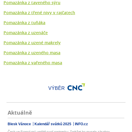
Pomazánka z taveného sýru
Pomazánka z třené nivy v rajčatech
Pomazánka z tuňáka
Pomazánka z uzenáče
Pomazánka z uzené makrely
Pomazánka z uzeného masa
Pomazánka z vařeného masa
VÝBĚR
Aktuálně
Blesk Vánoce
Kalendář svátků 2025
INFO.cz
Čech ve Francii prý umlátil svojí partnerku: Zadržet ho musela zásahov...