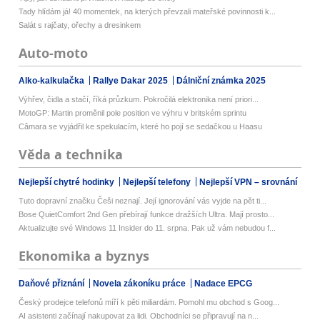
Tady hlídám já! 40 momentek, na kterých převzali mateřské povinnosti k...
Salát s rajčaty, ořechy a dresinkem
Auto-moto
Alko-kalkulačka
Rallye Dakar 2025
Dálniční známka 2025
Výhřev, čidla a stačí, říká průzkum. Pokročilá elektronika není priori...
MotoGP: Martin proměnil pole position ve výhru v britském sprintu
Câmara se vyjádřil ke spekulacím, které ho pojí se sedačkou u Haasu
Věda a technika
Nejlepší chytré hodinky
Nejlepší telefony
Nejlepší VPN – srovnání
Tuto dopravní značku Češi neznají. Její ignorování vás vyjde na pět ti...
Bose QuietComfort 2nd Gen přebírají funkce dražších Ultra. Mají prosto...
Aktualizujte své Windows 11 Insider do 11. srpna. Pak už vám nebudou f...
Ekonomika a byznys
Daňové přiznání
Novela zákoníku práce
Nadace EPCG
Český prodejce telefonů míří k pěti miliardám. Pomohl mu obchod s Goog...
AI asistenti začínají nakupovat za lidi. Obchodníci se připravují na n...