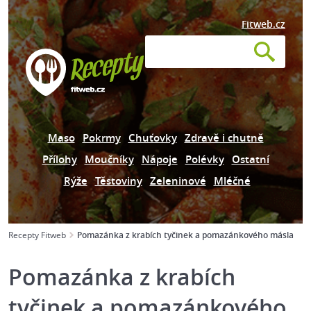
Fitweb.cz
Maso
Pokrmy
Chuťovky
Zdravě i chutně
Přílohy
Moučníky
Nápoje
Polévky
Ostatní
Rýže
Těstoviny
Zeleninové
Mléčné
Recepty Fitweb
Pomazánka z krabích tyčinek a pomazánkového másla
Pomazánka z krabích
tyčinek a pomazánkového