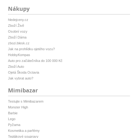
Nákupy
hledejceny.cz
Zboží Živě
Osobní vozy
Zboží Dáma
zbozi.blesk.cz
Jak na prohlídku ojetého vozu?
HobbyKompas
Auto pro začátečníka do 100 000 Kč
Zboží Auto
Ojetá Škoda Octavia
Jak vybrat auto?
Mimibazar
Testujte s Mimibazarem
Monster High
Barbie
Lego
Pyžama
Kosmetika a parfémy
Teplákové soupravy