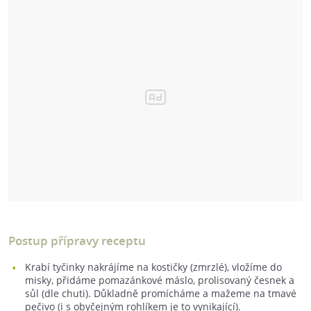
Postup přípravy receptu
Krabí tyčinky nakrájíme na kostičky (zmrzlé), vložíme do
misky, přidáme pomazánkové máslo, prolisovaný česnek a
sůl (dle chuti). Důkladně promícháme a mažeme na tmavé
pečivo (i s obyčejným rohlíkem je to vynikající).