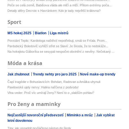
Peče se celá země, Babišova vláda ale mlčí a mlží. Přitom extrémy poča...
Detaily aféry Decroix s Havránkem: Kdo je tady největší královna?
Sport
MS hokej 2025
Biatlon
Liga mistrů
Povstání Teplic: Kardiologa naštěstí nepotřebuji, smál se Frťala. Prom...
Pardubický Boledovič vyhlíží střet se Slavií: Je škoda, že to nedokáže...
Na hokejistu Gáboríka se sesypal nespočet obvinění z nevěry: Nečekaný ...
Móda a krása
Jak zhubnout
Trendy nehty pro jaro 2025
Nové make-up trendy
Čapí tragédie v Bohuslavicích: Bohdan, Radovan a Amálka uhynuli
Pawlowské ujely nervy: Halina nařčena z podvodu!
Vlna veder: Proč víc umírají ženy? Není to o „slabším pohlaví“
Pro ženy a maminky
Nejčastější novoroční předsevzetí
Miminko a mráz
Jak vybírat
letní dovolenou
Tipy, jak usnadnit prvňáčkovi nástup do školy